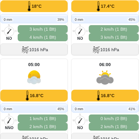
18°C
17.4°C
0 mm
39%
0 mm
45%
N
N
3 km/h (1 Bft)
2 km/h (1 Bft)
W
O
W
O
4 km/h (1 Bft)
3 km/h (1 Bft)
S
S
NO
NO
1016 hPa
1016 hPa
05:00
06:00
16.8°C
16.8°C
0 mm
45%
0 mm
41%
N
N
1 km/h (1 Bft)
0 km/h (0 Bft)
W
O
W
O
2 km/h (1 Bft)
2 km/h (1 Bft)
S
S
NNO
NO