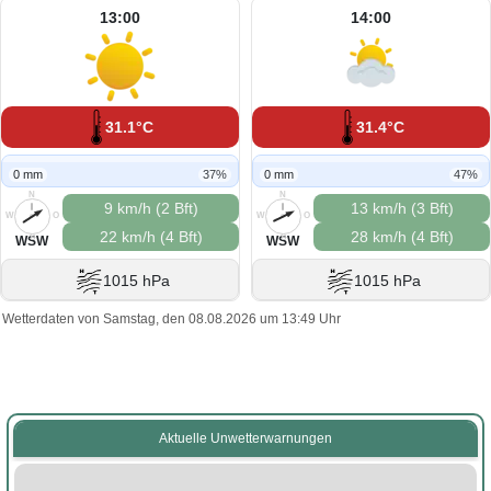
13:00
14:00
31.1°C
31.4°C
0 mm
37%
0 mm
47%
N
N
9 km/h (2 Bft)
13 km/h (3 Bft)
W
O
W
O
22 km/h (4 Bft)
28 km/h (4 Bft)
S
S
WSW
WSW
1015 hPa
1015 hPa
Wetterdaten von Samstag, den 08.08.2026 um 13:49 Uhr
Aktuelle Unwetterwarnungen