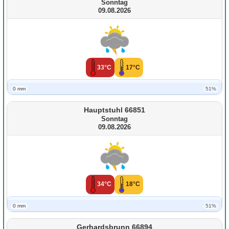
Sonntag
09.08.2026
33°C
17°C
0 mm
51%
Hauptstuhl 66851
Sonntag
09.08.2026
34°C
18°C
0 mm
51%
Gerhardsbrunn 66894