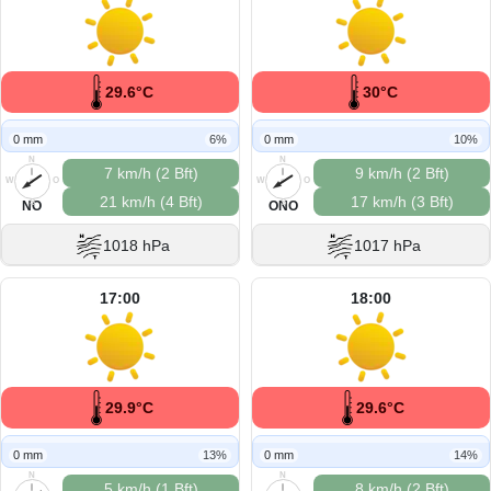
29.6°C
30°C
0 mm
6%
0 mm
10%
N
N
7 km/h (2 Bft)
9 km/h (2 Bft)
W
O
W
O
21 km/h (4 Bft)
17 km/h (3 Bft)
S
S
NO
ONO
1018 hPa
1017 hPa
17:00
18:00
29.9°C
29.6°C
0 mm
13%
0 mm
14%
N
N
5 km/h (1 Bft)
8 km/h (2 Bft)