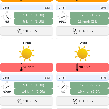
0 mm
32%
0 mm
29%
N
N
1 km/h (1 Bft)
4 km/h (1 Bft)
W
O
W
O
5 km/h (1 Bft)
11 km/h (2 Bft)
S
S
NW
WSW
1016 hPa
1016 hPa
11:00
12:00
28.1°C
30.1°C
0 mm
33%
0 mm
37%
N
N
5 km/h (1 Bft)
7 km/h (2 Bft)
W
O
W
O
14 km/h (3 Bft)
18 km/h (3 Bft)
S
S
WSW
SW
1016 hPa
1015 hPa