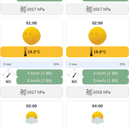
1017 hPa
1017 hPa
01:00
02:00
19.2°C
18.8°C
0 mm
30%
0 mm
33%
N
N
4 km/h (1 Bft)
4 km/h (1 Bft)
W
O
W
O
6 km/h (2 Bft)
5 km/h (1 Bft)
S
S
NO
NO
1017 hPa
1016 hPa
03:00
04:00