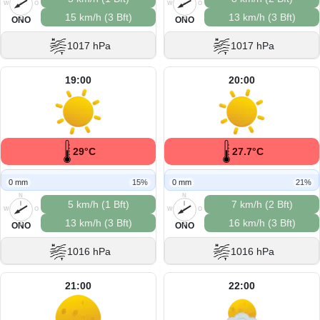
W
O
W
O
15 km/h (3 Bft)
13 km/h (3 Bft)
S
S
ONO
ONO
1017 hPa
1017 hPa
19:00
20:00
29°C
27.7°C
0 mm
15%
0 mm
21%
N
N
5 km/h (1 Bft)
7 km/h (2 Bft)
W
O
W
O
13 km/h (3 Bft)
16 km/h (3 Bft)
S
S
ONO
ONO
1016 hPa
1016 hPa
21:00
22:00