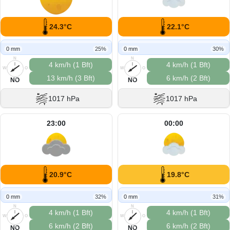
24.3°C
22.1°C
0 mm
25%
0 mm
30%
N
N
4 km/h (1 Bft)
4 km/h (1 Bft)
W
O
W
O
13 km/h (3 Bft)
6 km/h (2 Bft)
S
S
NO
NO
1017 hPa
1017 hPa
23:00
00:00
20.9°C
19.8°C
0 mm
32%
0 mm
31%
N
N
4 km/h (1 Bft)
4 km/h (1 Bft)
W
O
W
O
6 km/h (2 Bft)
6 km/h (2 Bft)
S
S
NO
NO