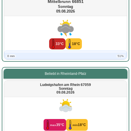
Mittelbrunn 66851
Sonntag
09.08.2026
33°C
18°C
0 mm
51%
Beliebt in Rheinland-Pfalz
Ludwigshafen am Rhein 67059
Sonntag
09.08.2026
35°C
18°C
max
min