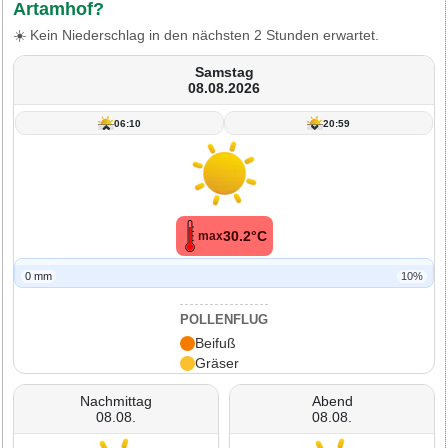
Artamhof?
☀️ Kein Niederschlag in den nächsten 2 Stunden erwartet.
Samstag
08.08.2026
06:10
20:59
30.2°C
max
0 mm
10%
POLLENFLUG
Beifuß
Gräser
Nachmittag
Abend
08.08.
08.08.