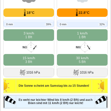
18°C
22.8°C
0 mm
39%
0 mm
32%
3 km/h
1 km/h
1 Bft
1 Bft
N
N
NO
NW
W
O
W
O
S
S
15 km/h
30 km/h
3 Bft
5 Bft
1016 hPa
1016 hPa
Die Sonne scheint am Samstag bis zu 15 Stunden!
Es weht nur leichter Wind bis 8 km/h (2 Bft) und auch
Böen sind mit 11 km/h (2 Bft) nur leicht!