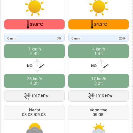
29.6°C
24.3°C
0 mm
6%
0 mm
25%
7 km/h
4 km/h
2 Bft
1 Bft
N
N
NO
NO
W
O
W
O
S
S
26 km/h
17 km/h
4 Bft
3 Bft
1017 hPa
1016 hPa
Nacht
Vormittag
08.08./09.08.
09.08.