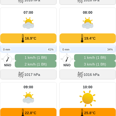
1016 hPa
1016 hPa
07:00
08:00
16.9°C
19.4°C
0 mm
41%
0 mm
34%
N
N
1 km/h (1 Bft)
1 km/h (1 Bft)
W
O
W
O
2 km/h (1 Bft)
3 km/h (1 Bft)
S
S
NNO
NNO
1017 hPa
1016 hPa
09:00
10:00
22.8°C
25.8°C