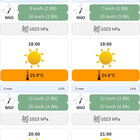
N
N
8 km/h (2 Bft)
7 km/h (2 Bft)
W
O
W
O
16 km/h (3 Bft)
15 km/h (3 Bft)
S
S
NNO
NNO
1023 hPa
1023 hPa
18:00
19:00
25.9°C
24.6°C
0 mm
14%
0 mm
14%
N
N
11 km/h (2 Bft)
12 km/h (3 Bft)
W
O
W
O
25 km/h (4 Bft)
27 km/h (4 Bft)
S
S
NNO
NNO
1023 hPa
1023 hPa
20:00
21:00