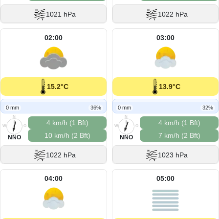
1021 hPa
1022 hPa
02:00
03:00
15.2°C
13.9°C
0 mm
36%
0 mm
32%
N
N
4 km/h (1 Bft)
4 km/h (1 Bft)
W
O
W
O
10 km/h (2 Bft)
7 km/h (2 Bft)
S
S
NNO
NNO
1022 hPa
1023 hPa
04:00
05:00