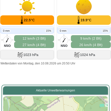
22.5°C
19.9°C
0 mm
15%
0 mm
15%
N
N
12 km/h (3 Bft)
9 km/h (2 Bft)
W
O
W
O
27 km/h (4 Bft)
26 km/h (4 Bft)
S
S
NNO
NNO
1023 hPa
1024 hPa
Wetterdaten von Montag, den 10.08.2026 um 20:50 Uhr
Aktuelle Unwetterwarnungen