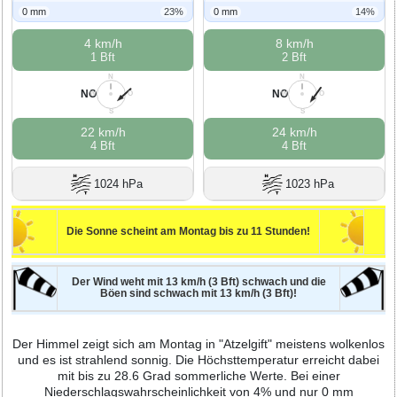
0 mm
23%
0 mm
14%
4 km/h
8 km/h
1 Bft
2 Bft
N
N
NO
NO
W
O
W
O
S
S
22 km/h
24 km/h
4 Bft
4 Bft
1024 hPa
1023 hPa
Die Sonne scheint am Montag bis zu 11 Stunden!
Der Wind weht mit 13 km/h (3 Bft) schwach und die
Böen sind schwach mit 13 km/h (3 Bft)!
Der Himmel zeigt sich am Montag in "Atzelgift" meistens wolkenlos
und es ist strahlend sonnig. Die Höchsttemperatur erreicht dabei
mit bis zu 28.6 Grad sommerliche Werte. Bei einer
Niederschlagswahrscheinlichkeit von 4% und nur 0 mm