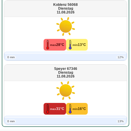
Koblenz 56068
Dienstag
11.08.2026
28°C
13°C
max
min
0 mm
12%
Speyer 67346
Dienstag
11.08.2026
31°C
16°C
max
min
0 mm
13%