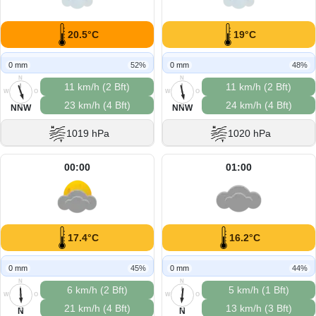
20.5°C
19°C
0 mm
52%
0 mm
48%
N
N
11 km/h (2 Bft)
11 km/h (2 Bft)
W
O
W
O
23 km/h (4 Bft)
24 km/h (4 Bft)
S
S
NNW
NNW
1019 hPa
1020 hPa
00:00
01:00
17.4°C
16.2°C
0 mm
45%
0 mm
44%
N
N
6 km/h (2 Bft)
5 km/h (1 Bft)
W
O
W
O
21 km/h (4 Bft)
13 km/h (3 Bft)
S
S
N
N