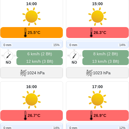
14:00
15:00
25.5°C
26.3°C
0 mm
15%
0 mm
14%
N
N
6 km/h (2 Bft)
8 km/h (2 Bft)
W
O
W
O
12 km/h (3 Bft)
13 km/h (3 Bft)
S
S
NO
NO
1024 hPa
1023 hPa
16:00
17:00
26.7°C
26.9°C
0 mm
14%
0 mm
12%