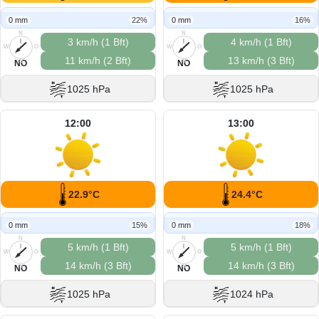
0 mm
22%
0 mm
16%
N
N
3 km/h (1 Bft)
4 km/h (1 Bft)
W
O
W
O
11 km/h (2 Bft)
13 km/h (3 Bft)
S
S
NO
NO
1025 hPa
1025 hPa
12:00
13:00
22.9°C
24.4°C
0 mm
15%
0 mm
18%
N
N
5 km/h (1 Bft)
5 km/h (1 Bft)
W
O
W
O
14 km/h (3 Bft)
14 km/h (3 Bft)
S
S
NO
NO
1025 hPa
1024 hPa