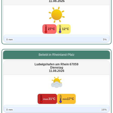
11.08.2026
27°C
12°C
0 mm
5%
Beliebt in Rheinland-Pfalz
Ludwigshafen am Rhein 67059
Dienstag
11.08.2026
31°C
17°C
max
min
0 mm
16%