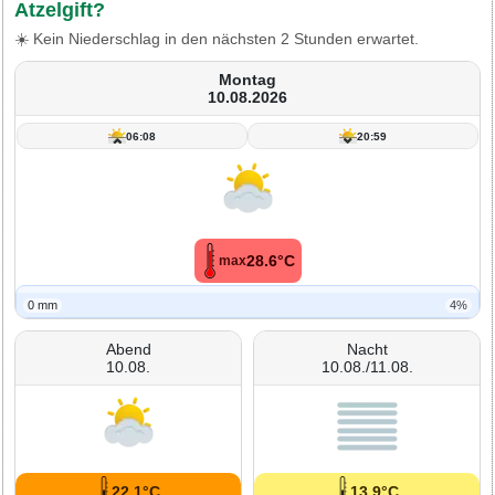
Atzelgift?
☀️ Kein Niederschlag in den nächsten 2 Stunden erwartet.
Montag
10.08.2026
06:08
20:59
28.6°C
max
0 mm
4%
Abend
Nacht
10.08.
10.08./11.08.
22.1°C
13.9°C