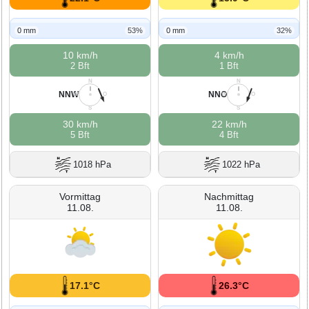
0 mm
53%
0 mm
32%
10 km/h
4 km/h
2 Bft
1 Bft
N
N
NNW
NNO
W
O
W
O
S
S
30 km/h
22 km/h
5 Bft
4 Bft
1018 hPa
1022 hPa
Vormittag
Nachmittag
11.08.
11.08.
17.1°C
26.3°C