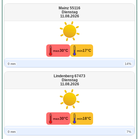
Mainz 55116
Dienstag
11.08.2026
30°C
17°C
max
min
0 mm
14%
Lindenberg 67473
Dienstag
11.08.2026
30°C
18°C
max
min
0 mm
7%