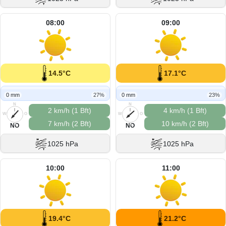
08:00
09:00
14.5°C
17.1°C
0 mm
27%
0 mm
23%
N
N
2 km/h (1 Bft)
4 km/h (1 Bft)
W
O
W
O
7 km/h (2 Bft)
10 km/h (2 Bft)
S
S
NO
NO
1025 hPa
1025 hPa
10:00
11:00
19.4°C
21.2°C