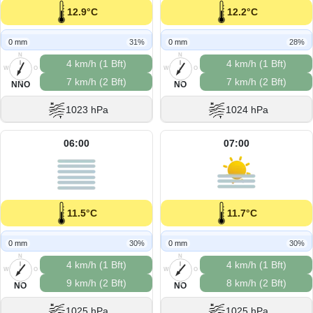
12.9°C
12.2°C
0 mm
31%
0 mm
28%
N
N
4 km/h (1 Bft)
4 km/h (1 Bft)
W
O
W
O
7 km/h (2 Bft)
7 km/h (2 Bft)
S
S
NNO
NO
1023 hPa
1024 hPa
06:00
07:00
11.5°C
11.7°C
0 mm
30%
0 mm
30%
N
N
4 km/h (1 Bft)
4 km/h (1 Bft)
W
O
W
O
9 km/h (2 Bft)
8 km/h (2 Bft)
S
S
NO
NO
1025 hPa
1025 hPa