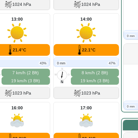
1024 hPa
1024 hPa
13:00
14:00
0 mm
21.4°C
22.1°C
43%
0 mm
47%
N
7 km/h (2 Bft)
8 km/h (2 Bft)
O
W
O
19 km/h (3 Bft)
19 km/h (3 Bft)
S
N
1023 hPa
1023 hPa
0 mm
16:00
17:00