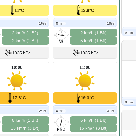
11°C
13.6°C
16%
0 mm
19%
N
2 km/h (1 Bft)
2 km/h (1 Bft)
0 mm
O
W
O
2 km/h (1 Bft)
5 km/h (1 Bft)
S
W
1025 hPa
1025 hPa
10:00
11:00
17.8°C
19.3°C
0 mm
24%
0 mm
31%
N
5 km/h (1 Bft)
5 km/h (1 Bft)
O
W
O
15 km/h (3 Bft)
15 km/h (3 Bft)
S
NNO