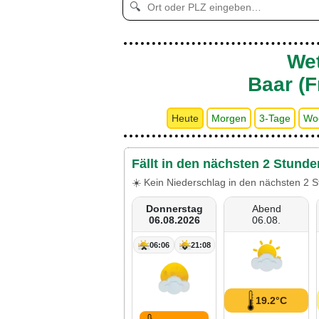
🔍
Wet
Baar (F
Heute
Morgen
3-Tage
Wo
Fällt in den nächsten 2 Stunde
☀️ Kein Niederschlag in den nächsten 2 S
Donnerstag
Abend
06.08.2026
06.08.
06:06
21:08
19.2°C