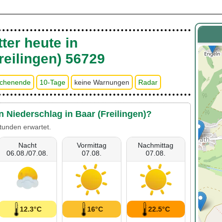
ter heute in
reilingen) 56729
chenende
10-Tage
keine Warnungen
Radar
n Niederschlag in Baar (Freilingen)?
tunden erwartet.
Nacht
Vormittag
Nachmittag
06.08./07.08.
07.08.
07.08.
12.3°C
16°C
22.5°C