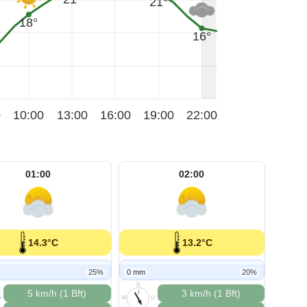
21°
18°
16°
0
10:00
13:00
16:00
19:00
22:00
01:00
02:00
14.3°C
13.2°C
25%
0 mm
20%
N
5 km/h (1 Bft)
3 km/h (1 Bft)
O
W
O