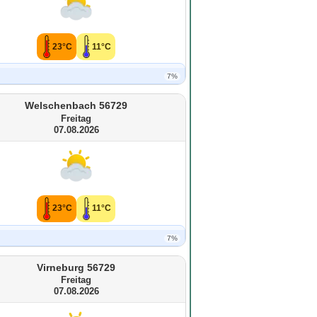
23°C
11°C
7%
Welschenbach 56729
Freitag
07.08.2026
23°C
11°C
7%
Virneburg 56729
Freitag
07.08.2026