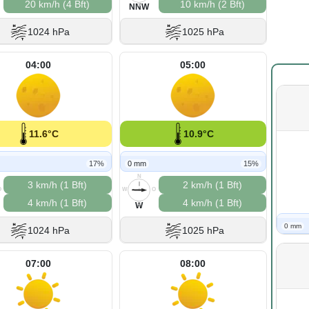
20 km/h (4 Bft)
10 km/h (2 Bft)
S
NNW
1024 hPa
1025 hPa
04:00
05:00
11.6°C
10.9°C
17%
0 mm
15%
N
3 km/h (1 Bft)
2 km/h (1 Bft)
O
W
O
4 km/h (1 Bft)
4 km/h (1 Bft)
S
W
0 mm
1024 hPa
1025 hPa
07:00
08:00