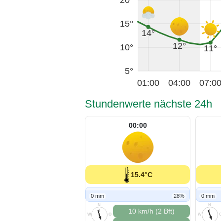
15°
14°
12°
10°
11°
5°
01:00
04:00
07:0
Stundenwerte nächste 24h
00:00
15.4°C
0 mm
28%
0 mm
N
N
10 km/h (2 Bft)
W
O
W