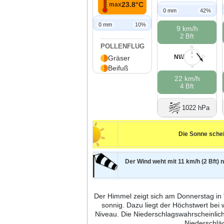
23.8°C
max
0 mm
42%
0 mm
10%
9 km/h
2 Bft
POLLENFLUG
N
NW
Gräser
W
O
Beifuß
S
22 km/h
4 Bft
1022 hPa
Die Sonne schei
Der Wind weht mit 11 km/h (2 Bft) 
Der Himmel zeigt sich am Donnerstag in "
sonnig. Dazu liegt der Höchstwert be
Niveau. Die Niederschlagswahrscheinlich
Niederschlä