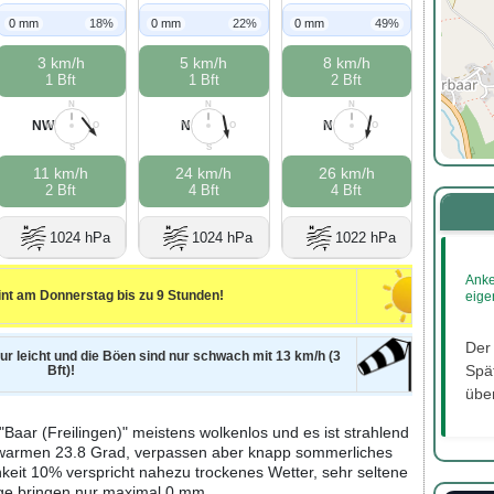
0 mm
18%
0 mm
22%
0 mm
49%
3 km/h
5 km/h
8 km/h
1 Bft
1 Bft
2 Bft
N
N
N
NW
N
N
W
O
W
O
W
O
S
S
S
11 km/h
24 km/h
26 km/h
2 Bft
4 Bft
4 Bft
1024 hPa
1024 hPa
1022 hPa
Anke
nt am Donnerstag bis zu 9 Stunden!
eige
Der
nur leicht und die Böen sind nur schwach mit 13 km/h (3
Spät
Bft)!
über
Baar (Freilingen)" meistens wolkenlos und es ist strahlend
i warmen 23.8 Grad, verpassen aber knapp sommerliches
keit 10% verspricht nahezu trockenes Wetter, sehr seltene
ge bringen nur maximal 0 mm.