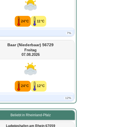
24°C
11°C
7%
Baar (Niederbaar) 56729
Freitag
07.08.2026
24°C
12°C
12%
Beliebt in Rheinland-Pfalz
Ludwigshafen am Rhein 67059