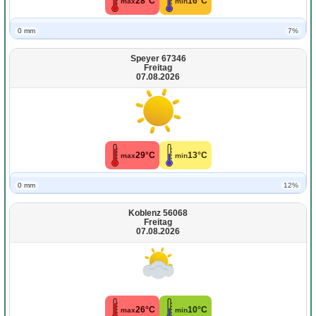
28°C
16°C
max
min
0 mm
7%
Speyer 67346
Freitag
07.08.2026
29°C
13°C
max
min
0 mm
12%
Koblenz 56068
Freitag
07.08.2026
26°C
10°C
max
min