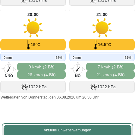
1021 hPa
1021 hPa
20:00
21:00
19°C
16.5°C
0 mm
35%
0 mm
31%
N
N
9 km/h (2 Bft)
7 km/h (2 Bft)
W
O
W
O
26 km/h (4 Bft)
21 km/h (4 Bft)
S
S
NNO
NO
1022 hPa
1022 hPa
Wetterdaten von Donnerstag, den 06.08.2026 um 20:50 Uhr
Aktuelle Unwetterwarnungen