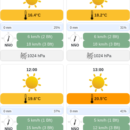
16.4°C
18.2°C
0 mm
25%
0 mm
31%
N
N
6 km/h (2 Bft)
6 km/h (2 Bft)
W
O
W
O
18 km/h (3 Bft)
18 km/h (3 Bft)
S
S
NNO
NNO
1024 hPa
1024 hPa
12:00
13:00
19.6°C
20.5°C
0 mm
37%
0 mm
41%
N
N
5 km/h (1 Bft)
5 km/h (1 Bft)
W
O
W
O
15 km/h (3 Bft)
12 km/h (3 Bft)
S
S
NNO
NNO