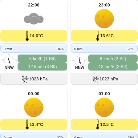
22:00
23:00
14.6°C
13.6°C
0 mm
34%
0 mm
28%
N
N
5 km/h (1 Bft)
6 km/h (2 Bft)
W
O
W
O
12 km/h (3 Bft)
13 km/h (3 Bft)
S
S
NNW
NNW
1023 hPa
1023 hPa
00:00
01:00
13.4°C
12.5°C
0 mm
27%
0 mm
25%