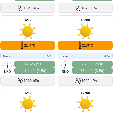
1024 hPa
1023 hPa
14:00
15:00
21.4°C
21.9°C
0 mm
44%
0 mm
46%
N
N
6 km/h (2 Bft)
7 km/h (2 Bft)
W
O
W
O
11 km/h (2 Bft)
13 km/h (3 Bft)
S
S
NNO
NNO
1022 hPa
1022 hPa
16:00
17:00