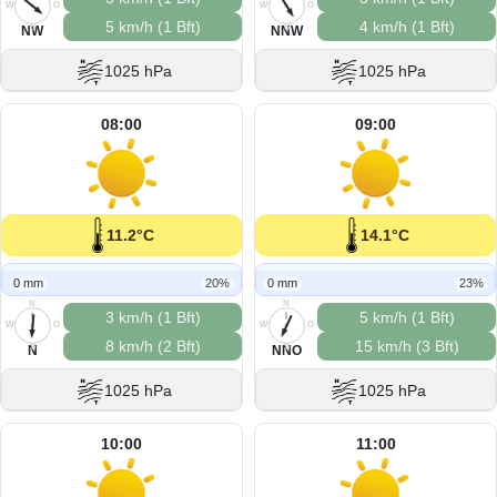
W
O
W
O
5 km/h (1 Bft)
4 km/h (1 Bft)
S
S
NW
NNW
1025 hPa
1025 hPa
08:00
09:00
11.2°C
14.1°C
0 mm
20%
0 mm
23%
N
N
3 km/h (1 Bft)
5 km/h (1 Bft)
W
O
W
O
8 km/h (2 Bft)
15 km/h (3 Bft)
S
S
N
NNO
1025 hPa
1025 hPa
10:00
11:00