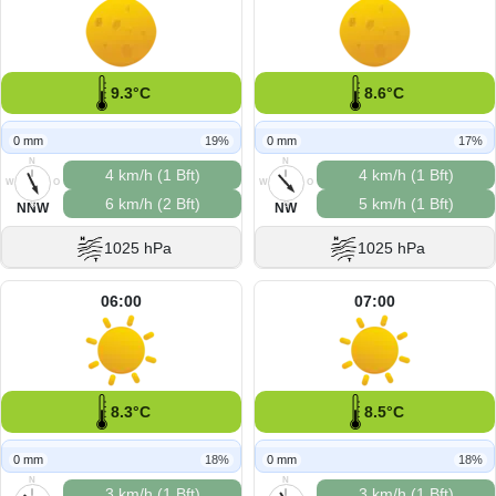
9.3°C
8.6°C
0 mm
19%
0 mm
17%
N
N
4 km/h (1 Bft)
4 km/h (1 Bft)
W
O
W
O
6 km/h (2 Bft)
5 km/h (1 Bft)
S
S
NNW
NW
1025 hPa
1025 hPa
06:00
07:00
8.3°C
8.5°C
0 mm
18%
0 mm
18%
N
N
3 km/h (1 Bft)
3 km/h (1 Bft)