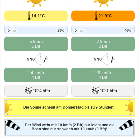
14.1°C
21.9°C
0 mm
23%
0 mm
46%
5 km/h
7 km/h
1 Bft
2 Bft
N
N
NNO
NNO
W
O
W
O
S
S
24 km/h
26 km/h
4 Bft
4 Bft
1024 hPa
1021 hPa
Die Sonne scheint am Donnerstag bis zu 9 Stunden!
Der Wind weht mit 10 km/h (2 Bft) nur leicht und die
Böen sind nur schwach mit 13 km/h (3 Bft)!