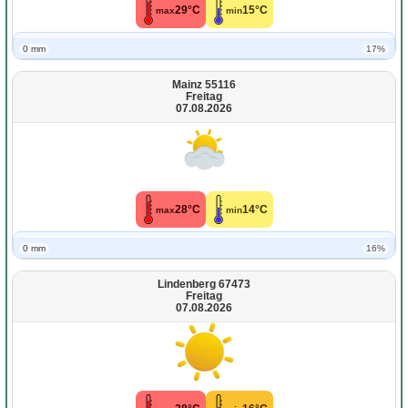
29°C
15°C
max
min
0 mm
17%
Mainz 55116
Freitag
07.08.2026
28°C
14°C
max
min
0 mm
16%
Lindenberg 67473
Freitag
07.08.2026