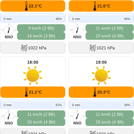
22.1°C
21.6°C
0 mm
48%
0 mm
46%
N
N
8 km/h (2 Bft)
11 km/h (2 Bft)
W
O
W
O
16 km/h (3 Bft)
25 km/h (4 Bft)
S
S
NNO
NNO
1022 hPa
1021 hPa
18:00
19:00
21.1°C
20.3°C
0 mm
42%
0 mm
39%
N
N
11 km/h (2 Bft)
11 km/h (2 Bft)
W
O
W
O
25 km/h (4 Bft)
26 km/h (4 Bft)
S
S
NNO
NNO