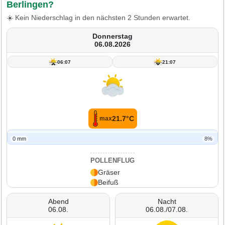
Berlingen?
☀️ Kein Niederschlag in den nächsten 2 Stunden erwartet.
Donnerstag
06.08.2026
06:07
21:07
21.7°C
max
0 mm
8%
POLLENFLUG
Gräser
Beifuß
Abend
Nacht
06.08.
06.08./07.08.