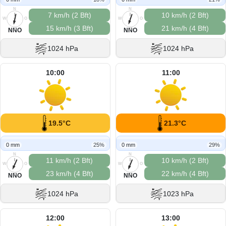
N
N
7 km/h (2 Bft)
10 km/h (2 Bft)
W
O
W
O
15 km/h (3 Bft)
21 km/h (4 Bft)
S
S
NNO
NNO
1024 hPa
1024 hPa
10:00
11:00
19.5°C
21.3°C
0 mm
25%
0 mm
29%
N
N
11 km/h (2 Bft)
10 km/h (2 Bft)
W
O
W
O
23 km/h (4 Bft)
22 km/h (4 Bft)
S
S
NNO
NNO
1024 hPa
1023 hPa
12:00
13:00