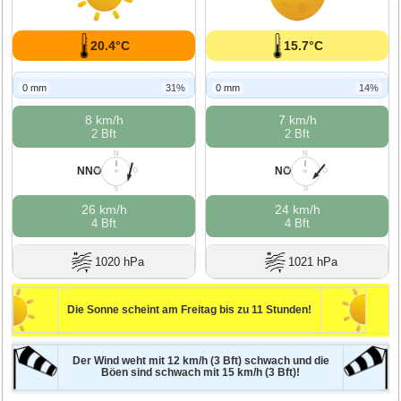
20.4°C
15.7°C
0 mm
31%
0 mm
14%
8 km/h
7 km/h
2 Bft
2 Bft
N
N
NNO
NO
W
O
W
O
S
S
26 km/h
24 km/h
4 Bft
4 Bft
1020 hPa
1021 hPa
Die Sonne scheint am Freitag bis zu 11 Stunden!
Der Wind weht mit 12 km/h (3 Bft) schwach und die
Böen sind schwach mit 15 km/h (3 Bft)!