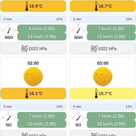
16.9°C
16.7°C
0 mm
22%
0 mm
16%
N
N
6 km/h (2 Bft)
7 km/h (2 Bft)
W
O
W
O
14 km/h (3 Bft)
16 km/h (3 Bft)
S
S
NNO
NNO
1022 hPa
1022 hPa
02:00
03:00
16.1°C
15.7°C
0 mm
14%
0 mm
14%
N
N
7 km/h (2 Bft)
7 km/h (2 Bft)
W
O
W
O
16 km/h (3 Bft)
18 km/h (3 Bft)
S
S
NO
NO