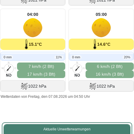
1022 hPa
1022 hPa
04:00
05:00
15.1°C
14.6°C
0 mm
11%
0 mm
20%
N
N
7 km/h (2 Bft)
6 km/h (2 Bft)
W
O
W
O
17 km/h (3 Bft)
16 km/h (3 Bft)
S
S
NO
NO
1022 hPa
1022 hPa
Wetterdaten von Freitag, den 07.08.2026 um 04:50 Uhr
Aktuelle Unwetterwarnungen