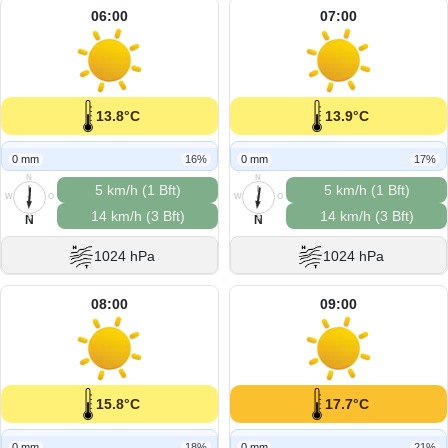
06:00
07:00
13.8°C
13.9°C
0 mm
16%
0 mm
17%
N
N
5 km/h (1 Bft)
5 km/h (1 Bft)
W
O
W
O
14 km/h (3 Bft)
14 km/h (3 Bft)
S
S
N
N
1024 hPa
1024 hPa
08:00
09:00
15.8°C
17.7°C
0 mm
18%
0 mm
21%