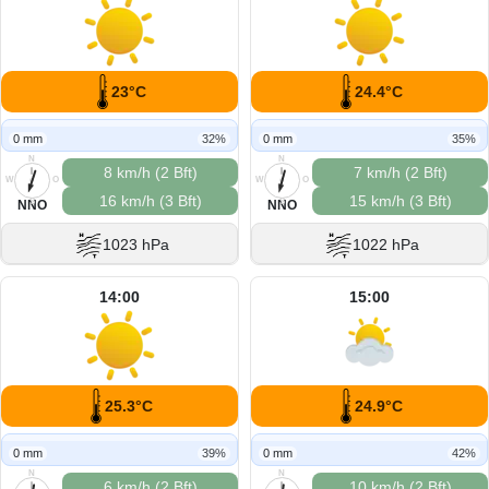
23°C
24.4°C
0 mm
32%
0 mm
35%
N
N
8 km/h (2 Bft)
7 km/h (2 Bft)
W
O
W
O
16 km/h (3 Bft)
15 km/h (3 Bft)
S
S
NNO
NNO
1023 hPa
1022 hPa
14:00
15:00
25.3°C
24.9°C
0 mm
39%
0 mm
42%
N
N
6 km/h (2 Bft)
10 km/h (2 Bft)