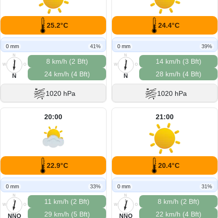
25.2°C
24.4°C
0 mm
41%
0 mm
39%
N
N
8 km/h (2 Bft)
14 km/h (3 Bft)
W
O
W
O
24 km/h (4 Bft)
28 km/h (4 Bft)
S
S
N
N
1020 hPa
1020 hPa
20:00
21:00
22.9°C
20.4°C
0 mm
33%
0 mm
31%
N
N
11 km/h (2 Bft)
8 km/h (2 Bft)
W
O
W
O
29 km/h (5 Bft)
22 km/h (4 Bft)
S
S
NNO
NNO