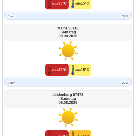
33°C
15°C
max
min
0 mm
29%
Mainz 55116
Samstag
08.08.2026
32°C
15°C
max
min
0 mm
22%
Lindenberg 67473
Samstag
08.08.2026