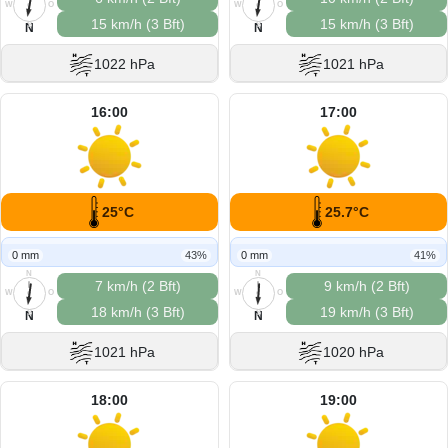
W
O
W
O
15 km/h (3 Bft)
15 km/h (3 Bft)
S
S
N
N
1022 hPa
1021 hPa
16:00
17:00
25°C
25.7°C
0 mm
43%
0 mm
41%
N
N
7 km/h (2 Bft)
9 km/h (2 Bft)
W
O
W
O
18 km/h (3 Bft)
19 km/h (3 Bft)
S
S
N
N
1021 hPa
1020 hPa
18:00
19:00