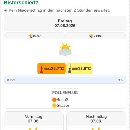
Bisterschied?
☀️ Kein Niederschlag in den nächsten 2 Stunden erwartet.
Freitag
07.08.2026
06:07
21:01
25.7°C
13.8°C
max
min
0 mm
3%
POLLENFLUG
Beifuß
Gräser
Vormittag
Nachmittag
07.08.
07.08.