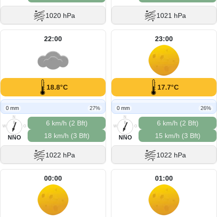
1020 hPa
1021 hPa
22:00
23:00
18.8°C
17.7°C
0 mm
27%
0 mm
26%
N
N
6 km/h (2 Bft)
6 km/h (2 Bft)
W
O
W
O
18 km/h (3 Bft)
15 km/h (3 Bft)
S
S
NNO
NNO
1022 hPa
1022 hPa
00:00
01:00