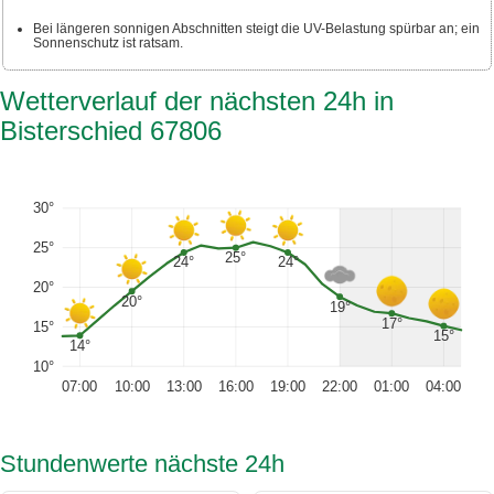
Bei längeren sonnigen Abschnitten steigt die UV-Belastung spürbar an; ein
Sonnenschutz ist ratsam.
Wetterverlauf der nächsten 24h in
Bisterschied 67806
30°
25°
25°
24°
24°
20°
20°
19°
17°
15°
15°
14°
10°
07:00
10:00
13:00
16:00
19:00
22:00
01:00
04:00
Stundenwerte nächste 24h