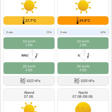
17.7°C
24.9°C
0 mm
21%
0 mm
42%
10 km/h
10 km/h
2 Bft
2 Bft
N
N
NNO
N
W
O
W
O
S
S
26 km/h
28 km/h
4 Bft
4 Bft
1023 hPa
1020 hPa
Abend
Nacht
07.08.
07.08./08.08.