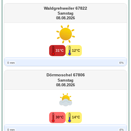
Waldgrehweiler 67822
Samstag
08.08.2026
31°C
12°C
0 mm
6%
Dörrmoschel 67806
Samstag
08.08.2026
30°C
14°C
0 mm
4%