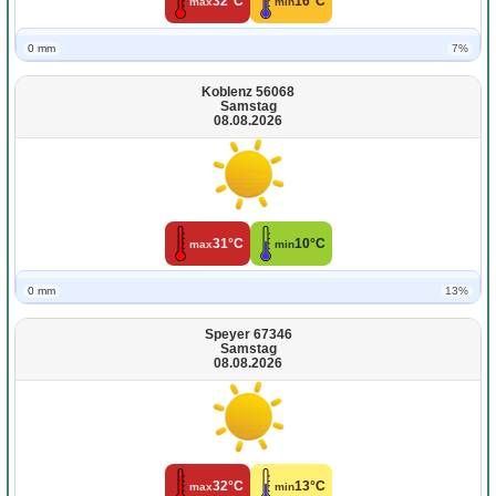
32°C
16°C
max
min
0 mm
7%
Koblenz 56068
Samstag
08.08.2026
31°C
10°C
max
min
0 mm
13%
Speyer 67346
Samstag
08.08.2026
32°C
13°C
max
min