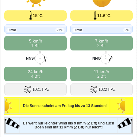
15°C
11.6°C
0 mm
27%
0 mm
2%
5 km/h
7 km/h
1 Bft
2 Bft
N
N
NNW
NNO
W
O
W
O
S
S
24 km/h
11 km/h
4 Bft
2 Bft
1021 hPa
1022 hPa
Die Sonne scheint am Freitag bis zu 13 Stunden!
Es weht nur leichter Wind bis 9 km/h (2 Bft) und auch
Böen sind mit 11 km/h (2 Bft) nur leicht!