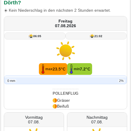
Dörth?
☀️ Kein Niederschlag in den nächsten 2 Stunden erwartet.
Freitag
07.08.2026
06:05
21:02
23.5°C
7.2°C
max
min
0 mm
2%
POLLENFLUG
Gräser
Beifuß
Vormittag
Nachmittag
07.08.
07.08.