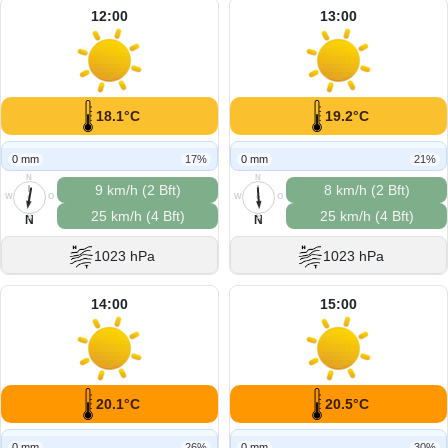
12:00
13:00
18.1°C
19.2°C
0 mm
17%
0 mm
21%
N
N
9 km/h (2 Bft)
8 km/h (2 Bft)
W
O
W
O
25 km/h (4 Bft)
25 km/h (4 Bft)
S
S
N
N
1023 hPa
1023 hPa
14:00
15:00
20.1°C
20.5°C
0 mm
26%
0 mm
30%