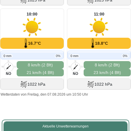
1023 hPa
1023 hPa
10:00
11:00
16.7°C
18.8°C
0 mm
0%
0 mm
0%
N
N
8 km/h (2 Bft)
8 km/h (2 Bft)
W
O
W
O
21 km/h (4 Bft)
23 km/h (4 Bft)
S
S
NO
NO
1022 hPa
1022 hPa
Wetterdaten von Freitag, den 07.08.2026 um 10:50 Uhr
Aktuelle Unwetterwarnungen