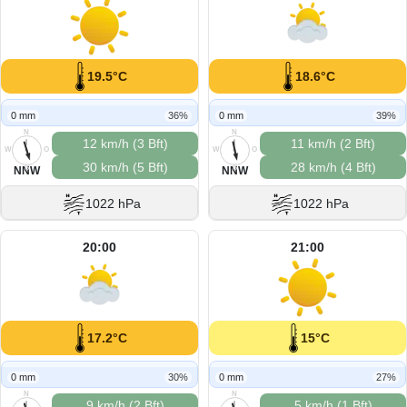
19.5°C
18.6°C
0 mm
36%
0 mm
39%
N
N
12 km/h (3 Bft)
11 km/h (2 Bft)
W
O
W
O
30 km/h (5 Bft)
28 km/h (4 Bft)
S
S
NNW
NNW
1022 hPa
1022 hPa
20:00
21:00
17.2°C
15°C
0 mm
30%
0 mm
27%
N
N
9 km/h (2 Bft)
5 km/h (1 Bft)