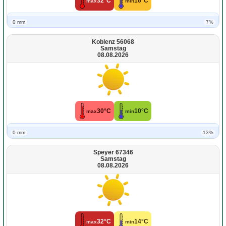
32°C
16°C
max
min
0 mm
7%
Koblenz 56068
Samstag
08.08.2026
30°C
10°C
max
min
0 mm
13%
Speyer 67346
Samstag
08.08.2026
32°C
14°C
max
min