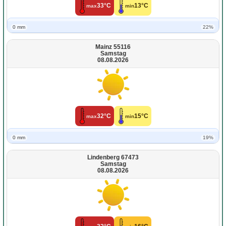
33°C
13°C
max
min
0 mm
22%
Mainz 55116
Samstag
08.08.2026
32°C
15°C
max
min
0 mm
19%
Lindenberg 67473
Samstag
08.08.2026