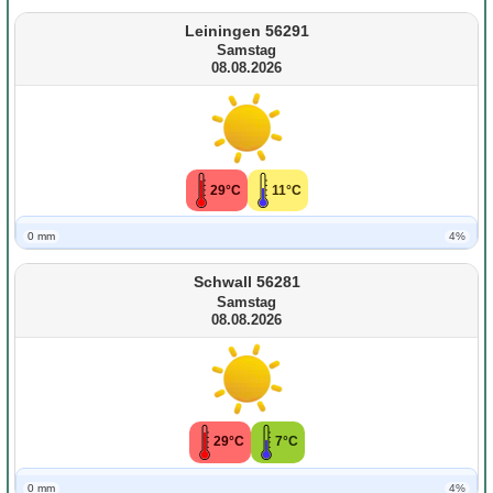
Leiningen 56291
Samstag
08.08.2026
29°C
11°C
0 mm
4%
Schwall 56281
Samstag
08.08.2026
29°C
7°C
0 mm
4%