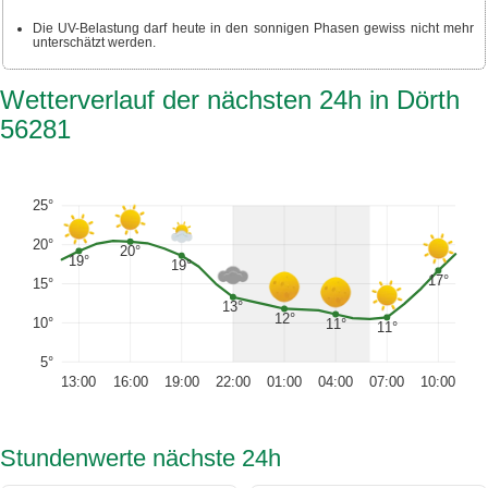
Die UV-Belastung darf heute in den sonnigen Phasen gewiss nicht mehr
unterschätzt werden.
Wetterverlauf der nächsten 24h in Dörth
56281
25°
20°
20°
19°
19°
17°
15°
13°
12°
10°
11°
11°
5°
13:00
16:00
19:00
22:00
01:00
04:00
07:00
10:00
Stundenwerte nächste 24h