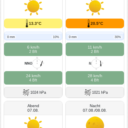
13.3°C
20.5°C
0 mm
10%
0 mm
30%
6 km/h
11 km/h
2 Bft
2 Bft
N
N
NNO
N
W
O
W
O
S
S
24 km/h
28 km/h
4 Bft
4 Bft
1024 hPa
1021 hPa
Abend
Nacht
07.08.
07.08./08.08.