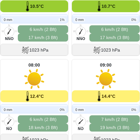
10.5°C
10.7°C
0 mm
1%
0 mm
0%
N
N
6 km/h (2 Bft)
6 km/h (2 Bft)
W
O
W
O
17 km/h (3 Bft)
17 km/h (3 Bft)
S
S
NNO
NNO
1023 hPa
1023 hPa
08:00
09:00
12.4°C
14.4°C
0 mm
0%
0 mm
0%
N
N
6 km/h (2 Bft)
7 km/h (2 Bft)
W
O
W
O
18 km/h (3 Bft)
19 km/h (3 Bft)
S
S
NO
NO