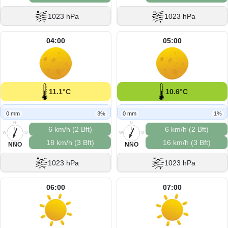
1023 hPa
1023 hPa
04:00
05:00
11.1°C
10.6°C
0 mm
3%
0 mm
1%
N
N
6 km/h (2 Bft)
6 km/h (2 Bft)
W
O
W
O
18 km/h (3 Bft)
16 km/h (3 Bft)
S
S
NNO
NNO
1023 hPa
1023 hPa
06:00
07:00