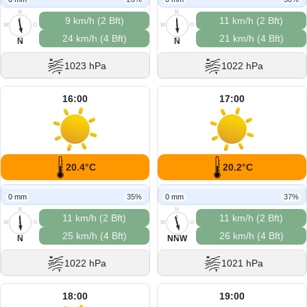
N
N
9 km/h (2 Bft)
11 km/h (2 Bft)
W
O
W
O
24 km/h (4 Bft)
21 km/h (4 Bft)
S
S
N
N
1023 hPa
1022 hPa
16:00
17:00
20.4°C
20.2°C
0 mm
35%
0 mm
37%
N
N
11 km/h (2 Bft)
11 km/h (2 Bft)
W
O
W
O
25 km/h (4 Bft)
26 km/h (4 Bft)
S
S
N
NNW
1022 hPa
1021 hPa
18:00
19:00