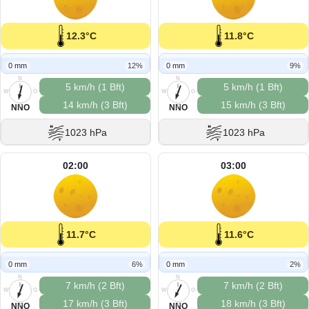
12.3°C
11.8°C
0 mm
12%
0 mm
9%
N
N
5 km/h (1 Bft)
5 km/h (1 Bft)
W
O
W
O
14 km/h (3 Bft)
15 km/h (3 Bft)
S
S
NNO
NNO
1023 hPa
1023 hPa
02:00
03:00
11.7°C
11.6°C
0 mm
6%
0 mm
2%
N
N
7 km/h (2 Bft)
7 km/h (2 Bft)
W
O
W
O
17 km/h (3 Bft)
18 km/h (3 Bft)
S
S
NNO
NNO