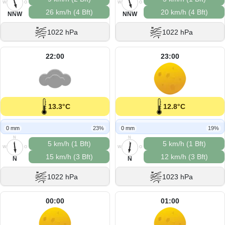
W
O
W
O
26 km/h (4 Bft)
20 km/h (4 Bft)
S
S
NNW
NNW
1022 hPa
1022 hPa
22:00
23:00
13.3°C
12.8°C
0 mm
23%
0 mm
19%
N
N
5 km/h (1 Bft)
5 km/h (1 Bft)
W
O
W
O
15 km/h (3 Bft)
12 km/h (3 Bft)
S
S
N
N
1022 hPa
1023 hPa
00:00
01:00