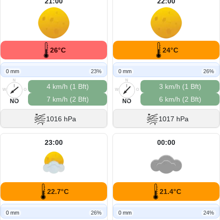
21:00
22:00
26°C
24°C
0 mm
23%
0 mm
26%
N
N
4 km/h (1 Bft)
3 km/h (1 Bft)
W
O
W
O
7 km/h (2 Bft)
6 km/h (2 Bft)
S
S
NO
NO
1016 hPa
1017 hPa
23:00
00:00
22.7°C
21.4°C
0 mm
26%
0 mm
24%