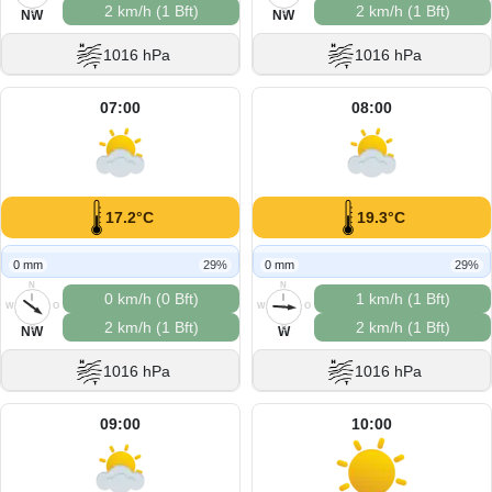
2 km/h (1 Bft)
2 km/h (1 Bft)
S
S
NW
NW
1016 hPa
1016 hPa
07:00
08:00
17.2°C
19.3°C
0 mm
29%
0 mm
29%
N
N
0 km/h (0 Bft)
1 km/h (1 Bft)
W
O
W
O
2 km/h (1 Bft)
2 km/h (1 Bft)
S
S
NW
W
1016 hPa
1016 hPa
09:00
10:00