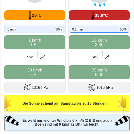
23°C
33.6°C
0 mm
30%
0.1 mm
58%
1 km/h
16 km/h
1 Bft
3 Bft
N
N
SW
SW
W
O
W
O
S
S
30 km/h
35 km/h
5 Bft
5 Bft
1016 hPa
1015 hPa
Die Sonne scheint am Samstag bis zu 15 Stunden!
Es weht nur leichter Wind bis 6 km/h (2 Bft) und auch
Böen sind mit 9 km/h (2 Bft) nur leicht!