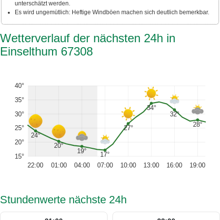
unterschätzt werden.
Es wird ungemütlich: Heftige Windböen machen sich deutlich bemerkbar.
Wetterverlauf der nächsten 24h in
Einselthum 67308
40°
35°
34°
30°
32°
28°
27°
25°
24°
20°
20°
19°
17°
15°
22:00
01:00
04:00
07:00
10:00
13:00
16:00
19:00
Stundenwerte nächste 24h