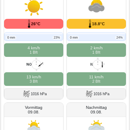
26°C
18.8°C
0 mm
23%
0 mm
24%
4 km/h
2 km/h
1 Bft
1 Bft
N
N
NO
N
W
O
W
O
S
S
13 km/h
11 km/h
3 Bft
2 Bft
1016 hPa
1016 hPa
Vormittag
Nachmittag
09.08.
09.08.