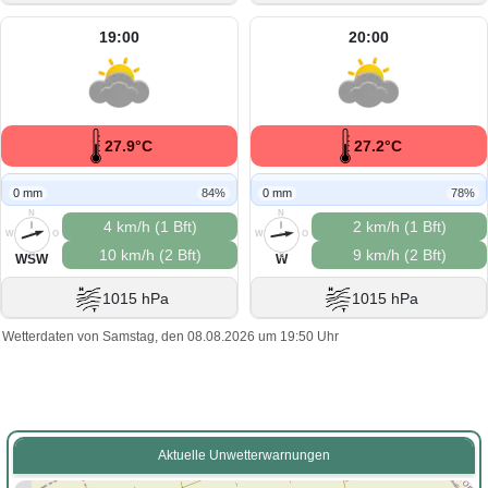
19:00
20:00
27.9°C
27.2°C
0 mm
84%
0 mm
78%
N
N
4 km/h (1 Bft)
2 km/h (1 Bft)
W
O
W
O
10 km/h (2 Bft)
9 km/h (2 Bft)
S
S
WSW
W
1015 hPa
1015 hPa
Wetterdaten von Samstag, den 08.08.2026 um 19:50 Uhr
Aktuelle Unwetterwarnungen