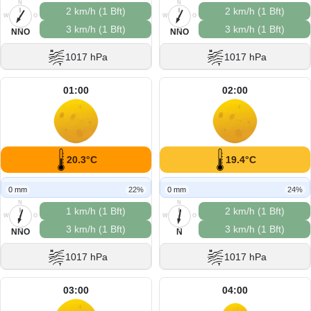
N
N
2 km/h (1 Bft)
2 km/h (1 Bft)
W
O
W
O
3 km/h (1 Bft)
3 km/h (1 Bft)
S
S
NNO
NNO
1017 hPa
1017 hPa
01:00
02:00
20.3°C
19.4°C
0 mm
22%
0 mm
24%
N
N
1 km/h (1 Bft)
2 km/h (1 Bft)
W
O
W
O
3 km/h (1 Bft)
3 km/h (1 Bft)
S
S
NNO
N
1017 hPa
1017 hPa
03:00
04:00