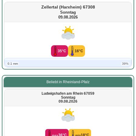
Zellertal (Harxheim) 67308
Sonntag
09.08.2026
35°C
16°C
0.1 mm
39%
Beliebt in Rheinland-Pfalz
Ludwigshafen am Rhein 67059
Sonntag
09.08.2026
36°C
18°C
max
min