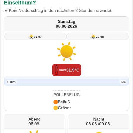
Einselthum?
☀️ Kein Niederschlag in den nächsten 2 Stunden erwartet.
Samstag
08.08.2026
06:07
20:58
31.9°C
max
0 mm
6%
POLLENFLUG
Beifuß
Gräser
Abend
Nacht
08.08.
08.08./09.08.