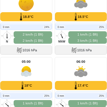
18.8°C
18.5°C
0 mm
24%
0 mm
25%
N
N
2 km/h (1 Bft)
1 km/h (1 Bft)
W
O
W
O
2 km/h (1 Bft)
3 km/h (1 Bft)
S
S
N
NNW
1016 hPa
1016 hPa
05:00
06:00
18°C
17.4°C
0 mm
25%
0 mm
25%
N
N
1 km/h (1 Bft)
1 km/h (1 Bft)
W
O
W
O