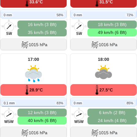
33.6°C
31.5°C
0 mm
58%
0 mm
72%
N
N
16 km/h (3 Bft)
18 km/h (3 Bft)
W
O
W
O
35 km/h (5 Bft)
49 km/h (6 Bft)
S
S
SW
SW
1015 hPa
1016 hPa
17:00
18:00
28.9°C
27.5°C
0.1 mm
83%
0 mm
85%
N
N
12 km/h (3 Bft)
6 km/h (2 Bft)
W
O
W
O
40 km/h (6 Bft)
24 km/h (4 Bft)
S
S
WSW
WSW
1016 hPa
1015 hPa