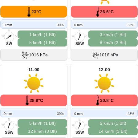
23°C
26.6°C
0 mm
30%
0 mm
33%
N
N
1 km/h (1 Bft)
3 km/h (1 Bft)
W
O
W
O
5 km/h (1 Bft)
8 km/h (2 Bft)
S
S
SW
SSW
1016 hPa
1016 hPa
11:00
12:00
28.9°C
30.8°C
0 mm
39%
0 mm
43%
N
N
5 km/h (1 Bft)
5 km/h (1 Bft)
W
O
W
O
12 km/h (3 Bft)
14 km/h (3 Bft)
S
S
SSW
SSW