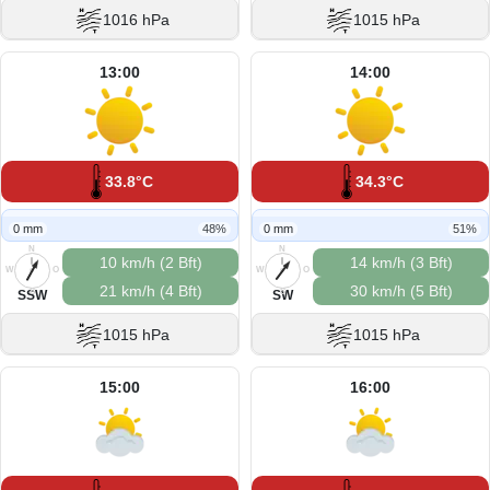
1016 hPa
1015 hPa
13:00
14:00
33.8°C
34.3°C
0 mm
48%
0 mm
51%
N
N
10 km/h (2 Bft)
14 km/h (3 Bft)
W
O
W
O
21 km/h (4 Bft)
30 km/h (5 Bft)
S
S
SSW
SW
1015 hPa
1015 hPa
15:00
16:00