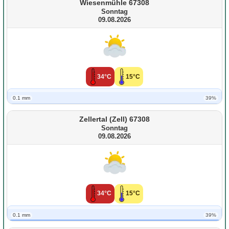
Wiesenmühle 67308
Sonntag
09.08.2026
34°C
15°C
0.1 mm
39%
Zellertal (Zell) 67308
Sonntag
09.08.2026
34°C
15°C
0.1 mm
39%