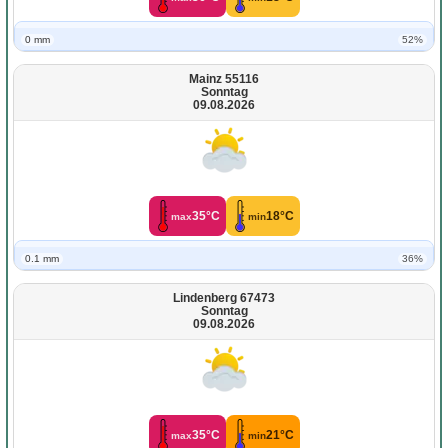
0 mm
52%
Mainz 55116
Sonntag
09.08.2026
35°C
18°C
max
min
0.1 mm
36%
Lindenberg 67473
Sonntag
09.08.2026
35°C
21°C
max
min