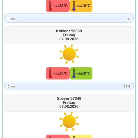
28°C
16°C
max
min
0 mm
8%
Koblenz 56068
Freitag
07.08.2026
26°C
10°C
max
min
0 mm
12%
Speyer 67346
Freitag
07.08.2026