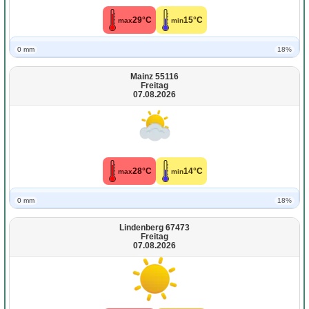
29°C
15°C
max
min
0 mm
18%
Mainz 55116
Freitag
07.08.2026
28°C
14°C
max
min
0 mm
18%
Lindenberg 67473
Freitag
07.08.2026