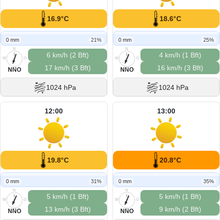
16.9°C
18.6°C
0 mm
21%
0 mm
25%
N
N
6 km/h (2 Bft)
4 km/h (1 Bft)
W
O
W
O
17 km/h (3 Bft)
16 km/h (3 Bft)
S
S
NNO
NNO
1024 hPa
1024 hPa
12:00
13:00
19.8°C
20.8°C
0 mm
31%
0 mm
35%
N
N
5 km/h (1 Bft)
5 km/h (1 Bft)
W
O
W
O
13 km/h (3 Bft)
9 km/h (2 Bft)
S
S
NNO
NNO