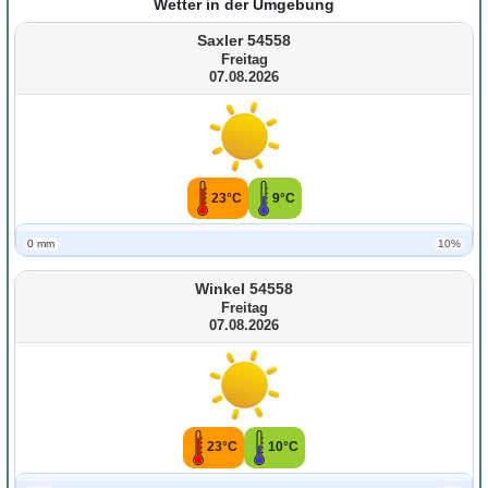
Wetter in der Umgebung
Saxler 54558
Freitag
07.08.2026
23°C
9°C
0 mm
10%
Winkel 54558
Freitag
07.08.2026
23°C
10°C