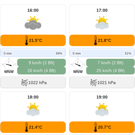
16:00
17:00
21.5°C
21.8°C
0 mm
69%
0 mm
61%
N
N
9 km/h (2 Bft)
7 km/h (2 Bft)
W
O
W
O
26 km/h (4 Bft)
25 km/h (4 Bft)
S
S
WNW
WNW
1022 hPa
1021 hPa
18:00
19:00
21.4°C
20.7°C