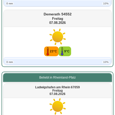
0 mm
10%
Demerath 54552
Freitag
07.08.2026
23°C
9°C
0 mm
10%
Beliebt in Rheinland-Pfalz
Ludwigshafen am Rhein 67059
Freitag
07.08.2026