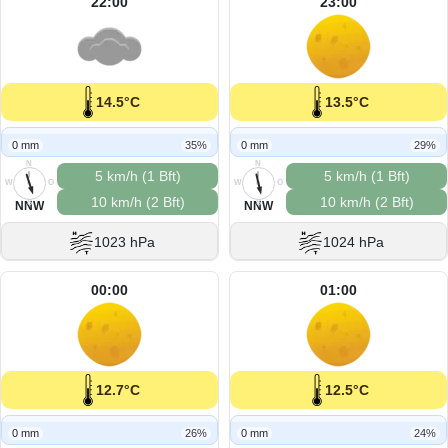
22:00
23:00
14.5°C
13.5°C
0 mm
35%
0 mm
29%
N
N
5 km/h (1 Bft)
5 km/h (1 Bft)
W
O
W
O
10 km/h (2 Bft)
10 km/h (2 Bft)
S
S
NNW
NNW
1023 hPa
1024 hPa
00:00
01:00
12.7°C
12.5°C
0 mm
26%
0 mm
24%