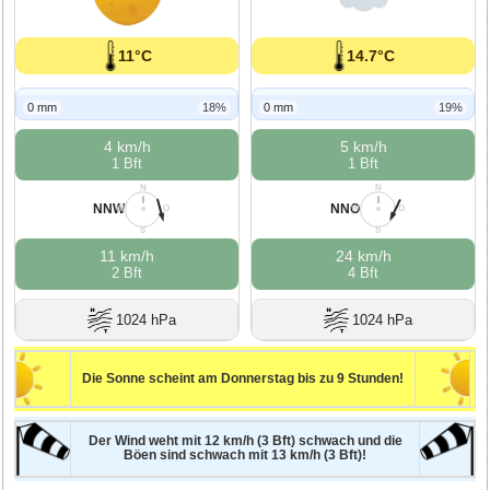
11°C
14.7°C
0 mm
18%
0 mm
19%
4 km/h
5 km/h
1 Bft
1 Bft
N
N
NNW
NNO
W
O
W
O
S
S
11 km/h
24 km/h
2 Bft
4 Bft
1024 hPa
1024 hPa
Die Sonne scheint am Donnerstag bis zu 9 Stunden!
Der Wind weht mit 12 km/h (3 Bft) schwach und die
Böen sind schwach mit 13 km/h (3 Bft)!