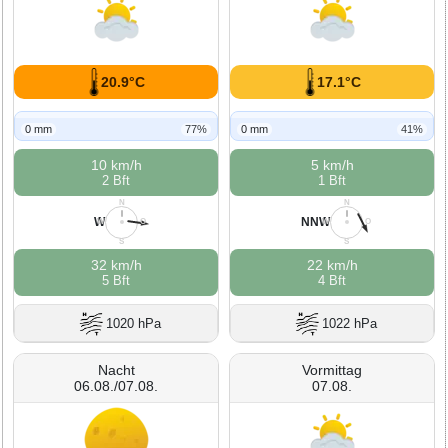
20.9°C
17.1°C
0 mm
77%
0 mm
41%
10 km/h
5 km/h
2 Bft
1 Bft
N
N
W
NNW
W
O
W
O
S
S
32 km/h
22 km/h
5 Bft
4 Bft
1020 hPa
1022 hPa
Nacht
Vormittag
06.08./07.08.
07.08.