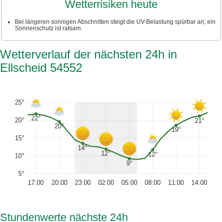
Wetterrisiken heute
Bei längeren sonnigen Abschnitten steigt die UV-Belastung spürbar an; ein
Sonnenschutz ist ratsam.
Wetterverlauf der nächsten 24h in
Ellscheid 54552
25°
22°
20°
21°
20°
19°
15°
14°
12°
12°
10°
9°
5°
17:00
20:00
23:00
02:00
05:00
08:00
11:00
14:00
Stundenwerte nächste 24h