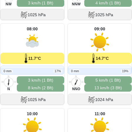
3 km/h (1 Bft)
4 km/h (1 Bft)
S
S
NW
NNW
1025 hPa
1025 hPa
08:00
09:00
11.7°C
14.7°C
0 mm
17%
0 mm
19%
N
N
3 km/h (1 Bft)
5 km/h (1 Bft)
W
O
W
O
8 km/h (2 Bft)
13 km/h (3 Bft)
S
S
N
NNO
1025 hPa
1024 hPa
10:00
11:00