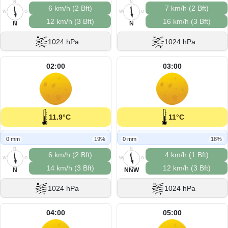
N
N
6 km/h (2 Bft)
7 km/h (2 Bft)
W
O
W
O
12 km/h (3 Bft)
16 km/h (3 Bft)
S
S
N
N
1024 hPa
1024 hPa
02:00
03:00
11.9°C
11°C
0 mm
19%
0 mm
18%
N
N
6 km/h (2 Bft)
4 km/h (1 Bft)
W
O
W
O
14 km/h (3 Bft)
12 km/h (3 Bft)
S
S
N
NNW
1024 hPa
1024 hPa
04:00
05:00