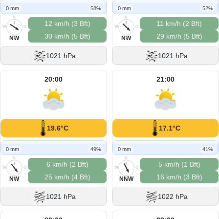
0 mm
58%
0 mm
52%
N
N
12 km/h (3 Bft)
11 km/h (2 Bft)
W
O
W
O
30 km/h (5 Bft)
29 km/h (5 Bft)
S
S
NW
NW
1021 hPa
1021 hPa
20:00
21:00
19.6°C
17.1°C
0 mm
49%
0 mm
41%
N
N
6 km/h (2 Bft)
5 km/h (1 Bft)
W
O
W
O
25 km/h (4 Bft)
16 km/h (3 Bft)
S
S
NW
NNW
1021 hPa
1022 hPa