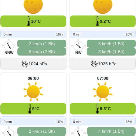
10°C
9.2°C
0 mm
18%
0 mm
16%
N
N
2 km/h (1 Bft)
3 km/h (1 Bft)
W
O
W
O
6 km/h (2 Bft)
3 km/h (1 Bft)
S
S
NNW
NW
1024 hPa
1025 hPa
06:00
07:00
9°C
9.3°C
0 mm
16%
0 mm
15%
N
N
2 km/h (1 Bft)
4 km/h (1 Bft)
W
O
W
O