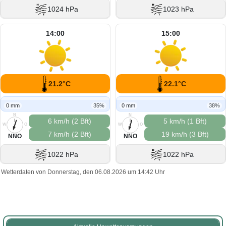
1024 hPa
1023 hPa
14:00
15:00
21.2°C
22.1°C
0 mm
35%
0 mm
38%
N
N
6 km/h (2 Bft)
5 km/h (1 Bft)
W
O
W
O
7 km/h (2 Bft)
19 km/h (3 Bft)
S
S
NNO
NNO
1022 hPa
1022 hPa
Wetterdaten von Donnerstag, den 06.08.2026 um 14:42 Uhr