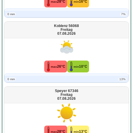
28°C
16°C
max
min
0 mm
7%
Koblenz 56068
Freitag
07.08.2026
26°C
10°C
max
min
0 mm
13%
Speyer 67346
Freitag
07.08.2026
28°C
13°C
max
min