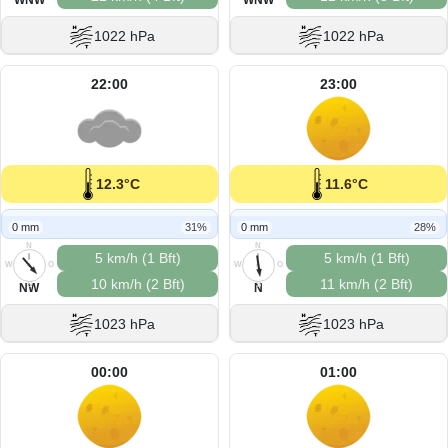
1022 hPa
1022 hPa
22:00
23:00
12.3°C
11.6°C
0 mm
31%
0 mm
28%
N
N
5 km/h (1 Bft)
5 km/h (1 Bft)
W
O
W
O
10 km/h (2 Bft)
11 km/h (2 Bft)
S
S
NW
N
1023 hPa
1023 hPa
00:00
01:00