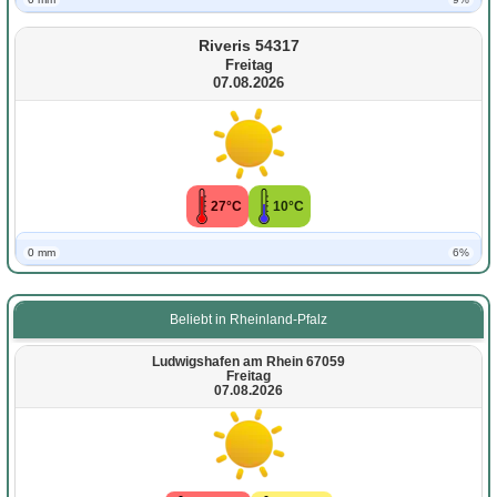
Riveris 54317
Freitag
07.08.2026
27°C
10°C
0 mm
6%
Beliebt in Rheinland-Pfalz
Ludwigshafen am Rhein 67059
Freitag
07.08.2026