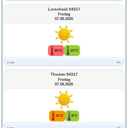
Lorscheid 54317
Freitag
07.08.2026
26°C
10°C
0 mm
6%
Thomm 54317
Freitag
07.08.2026
25°C
8°C
0 mm
9%