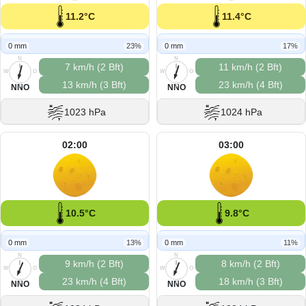
11.2°C
11.4°C
0 mm
23%
0 mm
17%
N
N
7 km/h (2 Bft)
11 km/h (2 Bft)
W
O
W
O
13 km/h (3 Bft)
23 km/h (4 Bft)
S
S
NNO
NNO
1023 hPa
1024 hPa
02:00
03:00
10.5°C
9.8°C
0 mm
13%
0 mm
11%
N
N
9 km/h (2 Bft)
8 km/h (2 Bft)
W
O
W
O
23 km/h (4 Bft)
18 km/h (3 Bft)
S
S
NNO
NNO