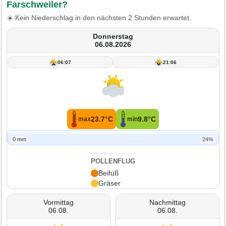
Farschweiler?
☀️ Kein Niederschlag in den nächsten 2 Stunden erwartet.
Donnerstag
06.08.2026
06:07
21:06
23.7°C
9.8°C
max
min
0 mm
24%
POLLENFLUG
Beifuß
Gräser
Vormittag
Nachmittag
06.08.
06.08.