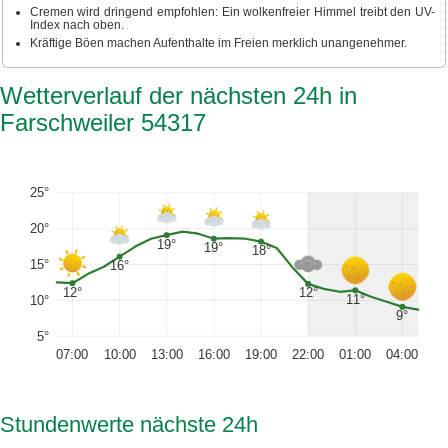
Cremen wird dringend empfohlen: Ein wolkenfreier Himmel treibt den UV-
Index nach oben.
Kräftige Böen machen Aufenthalte im Freien merklich unangenehmer.
Wetterverlauf der nächsten 24h in
Farschweiler 54317
25°
20°
19°
19°
18°
15°
16°
12°
12°
11°
10°
9°
5°
07:00
10:00
13:00
16:00
19:00
22:00
01:00
04:00
Stundenwerte nächste 24h