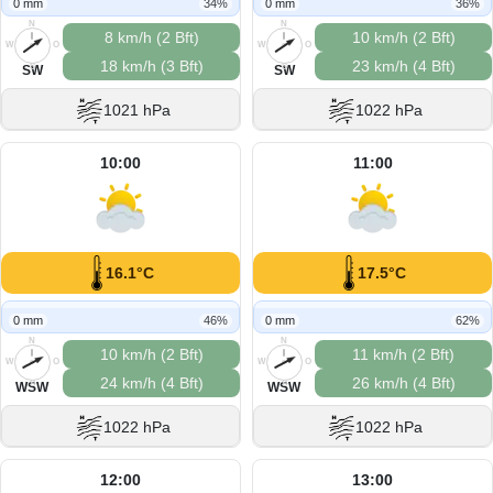
0 mm
34%
0 mm
36%
N
N
8 km/h (2 Bft)
10 km/h (2 Bft)
W
O
W
O
18 km/h (3 Bft)
23 km/h (4 Bft)
S
S
SW
SW
1021 hPa
1022 hPa
10:00
11:00
16.1°C
17.5°C
0 mm
46%
0 mm
62%
N
N
10 km/h (2 Bft)
11 km/h (2 Bft)
W
O
W
O
24 km/h (4 Bft)
26 km/h (4 Bft)
S
S
WSW
WSW
1022 hPa
1022 hPa
12:00
13:00