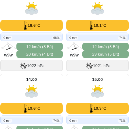
18.6°C
19.1°C
0 mm
68%
0 mm
74%
N
N
12 km/h (3 Bft)
12 km/h (3 Bft)
W
O
W
O
28 km/h (4 Bft)
29 km/h (5 Bft)
S
S
WSW
WSW
1022 hPa
1021 hPa
14:00
15:00
19.6°C
19.3°C
0 mm
74%
0 mm
73%
N
N