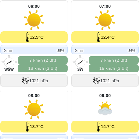
06:00
07:00
12.5°C
12.4°C
0 mm
35%
0 mm
36%
N
N
7 km/h (2 Bft)
7 km/h (2 Bft)
W
O
W
O
18 km/h (3 Bft)
16 km/h (3 Bft)
S
S
WSW
SW
1021 hPa
1021 hPa
08:00
09:00
13.7°C
14.7°C