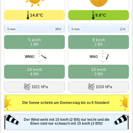
14.6°C
9.8°C
0 mm
38%
0 mm
11%
5 km/h
8 km/h
1 Bft
2 Bft
N
N
WNW
NNO
W
O
W
O
S
S
24 km/h
15 km/h
4 Bft
3 Bft
1021 hPa
1024 hPa
Die Sonne scheint am Donnerstag bis zu 9 Stunden!
Der Wind weht mit 10 km/h (2 Bft) nur leicht und die
Böen sind nur schwach mit 15 km/h (3 Bft)!