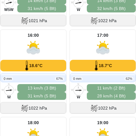
14 km/h (3 Bft)
14 km/h (3 Bft)
W
O
W
O
31 km/h (5 Bft)
32 km/h (5 Bft)
S
S
WSW
W
1021 hPa
1022 hPa
16:00
17:00
18.6°C
18.7°C
0 mm
67%
0 mm
62%
N
N
13 km/h (3 Bft)
11 km/h (2 Bft)
W
O
W
O
31 km/h (5 Bft)
28 km/h (4 Bft)
S
S
W
W
1022 hPa
1022 hPa
18:00
19:00