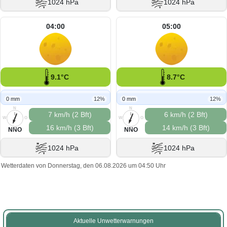
1024 hPa
1024 hPa
04:00
05:00
9.1°C
8.7°C
0 mm
12%
0 mm
12%
N
N
7 km/h (2 Bft)
6 km/h (2 Bft)
W
O
W
O
16 km/h (3 Bft)
14 km/h (3 Bft)
S
S
NNO
NNO
1024 hPa
1024 hPa
Wetterdaten von Donnerstag, den 06.08.2026 um 04:50 Uhr
Aktuelle Unwetterwarnungen