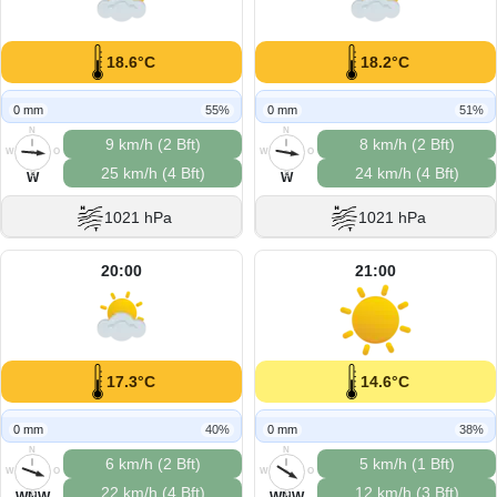
18.6°C
18.2°C
0 mm
55%
0 mm
51%
N
N
9 km/h (2 Bft)
8 km/h (2 Bft)
W
O
W
O
25 km/h (4 Bft)
24 km/h (4 Bft)
S
S
W
W
1021 hPa
1021 hPa
20:00
21:00
17.3°C
14.6°C
0 mm
40%
0 mm
38%
N
N
6 km/h (2 Bft)
5 km/h (1 Bft)
W
O
W
O
22 km/h (4 Bft)
12 km/h (3 Bft)
S
S
WNW
WNW