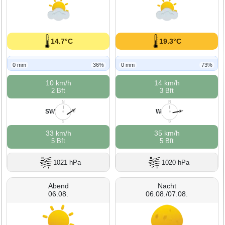
14.7°C
19.3°C
0 mm
36%
0 mm
73%
10 km/h
14 km/h
2 Bft
3 Bft
N
N
SW
W
W
O
W
O
S
S
33 km/h
35 km/h
5 Bft
5 Bft
1021 hPa
1020 hPa
Abend
Nacht
06.08.
06.08./07.08.