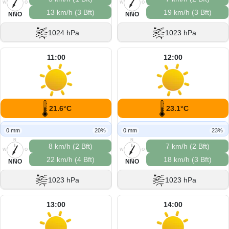
W
O
W
O
13 km/h (3 Bft)
19 km/h (3 Bft)
S
S
NNO
NNO
1024 hPa
1023 hPa
11:00
12:00
21.6°C
23.1°C
0 mm
20%
0 mm
23%
N
N
8 km/h (2 Bft)
7 km/h (2 Bft)
W
O
W
O
22 km/h (4 Bft)
18 km/h (3 Bft)
S
S
NNO
NNO
1023 hPa
1023 hPa
13:00
14:00