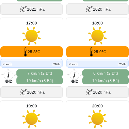
1021 hPa
1020 hPa
17:00
18:00
25.8°C
25.9°C
0 mm
26%
0 mm
25%
N
N
7 km/h (2 Bft)
6 km/h (2 Bft)
W
O
W
O
19 km/h (3 Bft)
19 km/h (3 Bft)
S
S
NNO
NNO
1020 hPa
1020 hPa
19:00
20:00