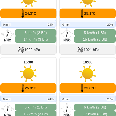
24.3°C
25.1°C
0 mm
24%
0 mm
22%
N
N
6 km/h (2 Bft)
5 km/h (1 Bft)
W
O
W
O
14 km/h (3 Bft)
15 km/h (3 Bft)
S
S
NNO
NNO
1022 hPa
1021 hPa
15:00
16:00
25.3°C
25.8°C
0 mm
24%
0 mm
25%
N
N
5 km/h (1 Bft)
6 km/h (2 Bft)
W
O
W
O
16 km/h (3 Bft)
17 km/h (3 Bft)
S
S
NNO
NNO