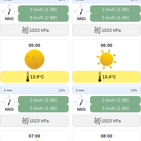
N
N
2 km/h (1 Bft)
2 km/h (1 Bft)
W
O
W
O
8 km/h (2 Bft)
5 km/h (1 Bft)
S
S
NNO
NNO
1023 hPa
1023 hPa
05:00
06:00
13.9°C
13.4°C
0 mm
12%
0 mm
14%
N
N
2 km/h (1 Bft)
2 km/h (1 Bft)
W
O
W
O
5 km/h (1 Bft)
3 km/h (1 Bft)
S
S
NNO
NNO
1023 hPa
1023 hPa
07:00
08:00