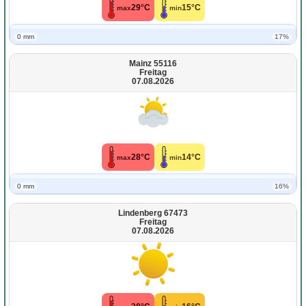
29°C
15°C
max
min
0 mm
17%
Mainz 55116
Freitag
07.08.2026
28°C
14°C
max
min
0 mm
16%
Lindenberg 67473
Freitag
07.08.2026