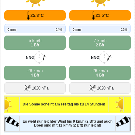
25.3°C
21.5°C
0 mm
24%
0 mm
22%
5 km/h
7 km/h
1 Bft
2 Bft
N
N
NNO
NNO
W
O
W
O
S
S
28 km/h
26 km/h
4 Bft
4 Bft
1020 hPa
1020 hPa
Die Sonne scheint am Freitag bis zu 14 Stunden!
Es weht nur leichter Wind bis 9 km/h (2 Bft) und auch
Böen sind mit 11 km/h (2 Bft) nur leicht!