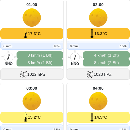
01:00
02:00
17.3°C
16.3°C
0 mm
18%
0 mm
15%
N
N
3 km/h (1 Bft)
4 km/h (1 Bft)
W
O
W
O
5 km/h (1 Bft)
8 km/h (2 Bft)
S
S
NNO
NNO
1022 hPa
1023 hPa
03:00
04:00
15.2°C
14.5°C
0 mm
13%
0 mm
13%