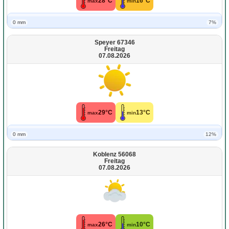
28°C
16°C
max
min
0 mm
7%
Speyer 67346
Freitag
07.08.2026
29°C
13°C
max
min
0 mm
12%
Koblenz 56068
Freitag
07.08.2026
26°C
10°C
max
min