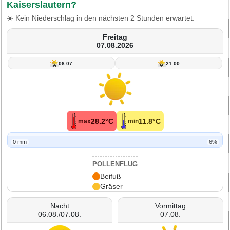
Kaiserslautern?
☀️ Kein Niederschlag in den nächsten 2 Stunden erwartet.
Freitag
07.08.2026
06:07
21:00
28.2°C
11.8°C
max
min
0 mm
6%
POLLENFLUG
Beifuß
Gräser
Nacht
Vormittag
06.08./07.08.
07.08.