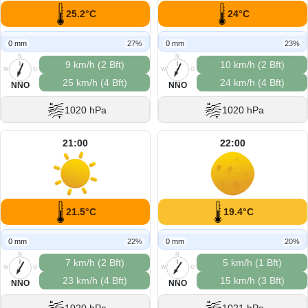
25.2°C
24°C
0 mm
27%
0 mm
23%
N
N
9 km/h (2 Bft)
10 km/h (2 Bft)
W
O
W
O
25 km/h (4 Bft)
24 km/h (4 Bft)
S
S
NNO
NNO
1020 hPa
1020 hPa
21:00
22:00
21.5°C
19.4°C
0 mm
22%
0 mm
20%
N
N
7 km/h (2 Bft)
5 km/h (1 Bft)
W
O
W
O
23 km/h (4 Bft)
15 km/h (3 Bft)
S
S
NNO
NNO