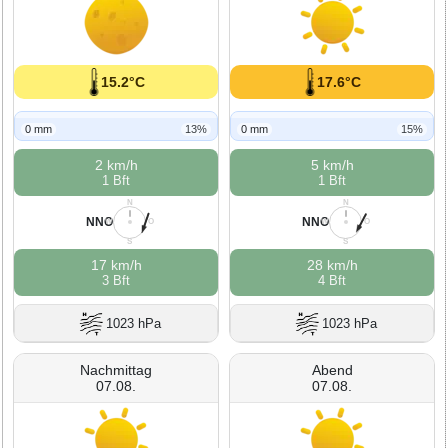
15.2°C
17.6°C
0 mm
13%
0 mm
15%
2 km/h
5 km/h
1 Bft
1 Bft
N
N
NNO
NNO
W
O
W
O
S
S
17 km/h
28 km/h
3 Bft
4 Bft
1023 hPa
1023 hPa
Nachmittag
Abend
07.08.
07.08.