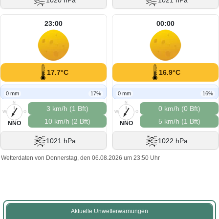
1020 hPa
1021 hPa
23:00
00:00
17.7°C
16.9°C
0 mm
17%
0 mm
16%
N
N
3 km/h (1 Bft)
0 km/h (0 Bft)
W
O
W
O
10 km/h (2 Bft)
5 km/h (1 Bft)
S
S
NNO
NNO
1021 hPa
1022 hPa
Wetterdaten von Donnerstag, den 06.08.2026 um 23:50 Uhr
Aktuelle Unwetterwarnungen