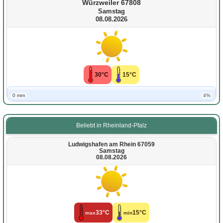
Würzweiler 67808
Samstag
08.08.2026
30°C
15°C
0 mm
4%
Beliebt in Rheinland-Pfalz
Ludwigshafen am Rhein 67059
Samstag
08.08.2026
33°C
15°C
max
min