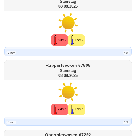
Samstag
08.08.2026
30°C
15°C
0 mm
4%
Ruppertsecken 67808
Samstag
08.08.2026
29°C
14°C
0 mm
4%
Oberthierwasen 67292