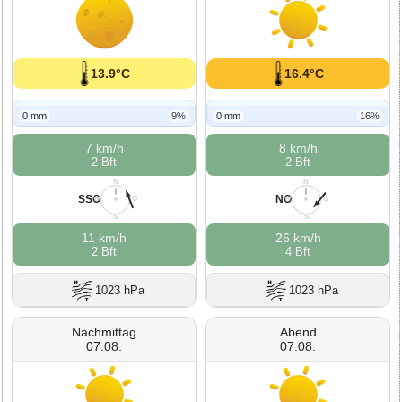
13.9°C
16.4°C
0 mm
9%
0 mm
16%
7 km/h
8 km/h
2 Bft
2 Bft
N
N
SSO
NO
W
O
W
O
S
S
11 km/h
26 km/h
2 Bft
4 Bft
1023 hPa
1023 hPa
Nachmittag
Abend
07.08.
07.08.