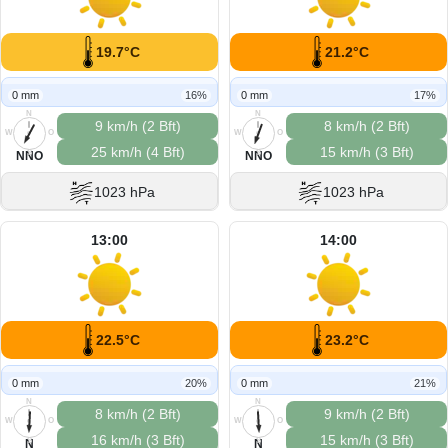
19.7°C
21.2°C
0 mm
16%
0 mm
17%
N
N
9 km/h (2 Bft)
8 km/h (2 Bft)
W
O
W
O
25 km/h (4 Bft)
15 km/h (3 Bft)
S
S
NNO
NNO
1023 hPa
1023 hPa
13:00
14:00
22.5°C
23.2°C
0 mm
20%
0 mm
21%
N
N
8 km/h (2 Bft)
9 km/h (2 Bft)
W
O
W
O
16 km/h (3 Bft)
15 km/h (3 Bft)
S
S
N
N