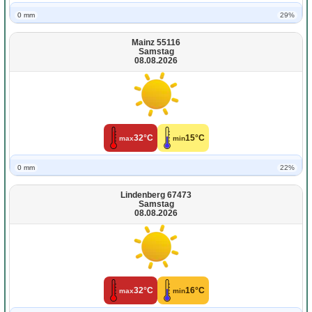
0 mm
29%
Mainz 55116
Samstag
08.08.2026
32°C
15°C
max
min
0 mm
22%
Lindenberg 67473
Samstag
08.08.2026
32°C
16°C
max
min