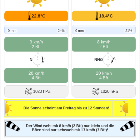
22.8°C
18.4°C
0 mm
24%
0 mm
21%
9 km/h
8 km/h
2 Bft
2 Bft
N
N
N
NNO
W
O
W
O
S
S
28 km/h
20 km/h
4 Bft
4 Bft
1020 hPa
1020 hPa
Die Sonne scheint am Freitag bis zu 12 Stunden!
Der Wind weht mit 8 km/h (2 Bft) nur leicht und die
Böen sind nur schwach mit 13 km/h (3 Bft)!