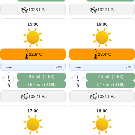
1023 hPa
1022 hPa
15:00
16:00
22.8°C
23.4°C
0 mm
24%
0 mm
30%
N
N
9 km/h (2 Bft)
7 km/h (2 Bft)
W
O
W
O
16 km/h (3 Bft)
17 km/h (3 Bft)
S
S
N
N
1022 hPa
1021 hPa
17:00
18:00