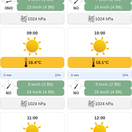
W
O
W
O
23 km/h (4 Bft)
24 km/h (4 Bft)
S
S
ONO
NO
1024 hPa
1024 hPa
09:00
10:00
16.4°C
18.1°C
0 mm
16%
0 mm
15%
N
N
8 km/h (2 Bft)
9 km/h (2 Bft)
W
O
W
O
24 km/h (4 Bft)
26 km/h (4 Bft)
S
S
NO
NO
1024 hPa
1024 hPa
11:00
12:00