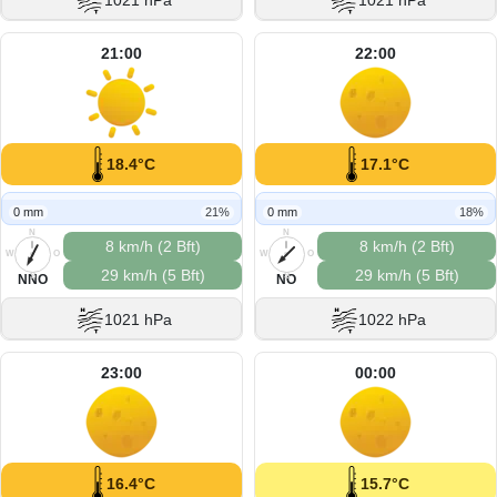
1021 hPa
1021 hPa
21:00
22:00
18.4°C
17.1°C
0 mm
21%
0 mm
18%
N
N
8 km/h (2 Bft)
8 km/h (2 Bft)
W
O
W
O
29 km/h (5 Bft)
29 km/h (5 Bft)
S
S
NNO
NO
1021 hPa
1022 hPa
23:00
00:00
16.4°C
15.7°C