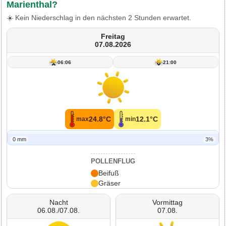
Marienthal?
☀️ Kein Niederschlag in den nächsten 2 Stunden erwartet.
Freitag
07.08.2026
06:06
21:00
24.8°C
12.1°C
max
min
0 mm
3%
POLLENFLUG
Beifuß
Gräser
Nacht
Vormittag
06.08./07.08.
07.08.