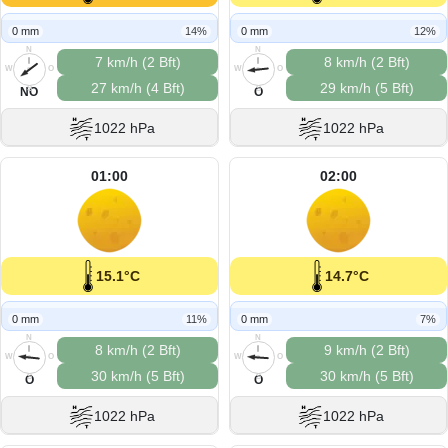
0 mm
14%
0 mm
12%
N
N
7 km/h (2 Bft)
8 km/h (2 Bft)
W
O
W
O
27 km/h (4 Bft)
29 km/h (5 Bft)
S
S
NO
O
1022 hPa
1022 hPa
01:00
02:00
15.1°C
14.7°C
0 mm
11%
0 mm
7%
N
N
8 km/h (2 Bft)
9 km/h (2 Bft)
W
O
W
O
30 km/h (5 Bft)
30 km/h (5 Bft)
S
S
O
O
1022 hPa
1022 hPa