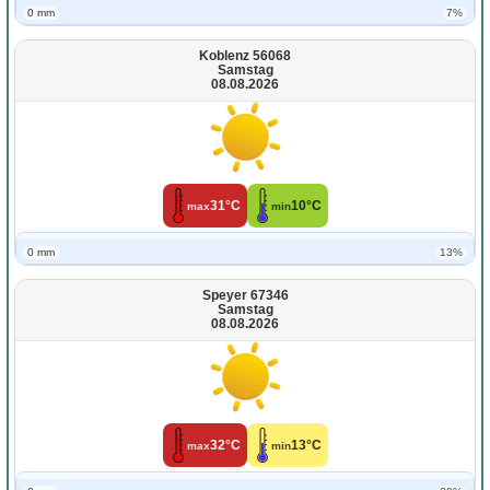
0 mm
7%
Koblenz 56068
Samstag
08.08.2026
31°C
10°C
max
min
0 mm
13%
Speyer 67346
Samstag
08.08.2026
32°C
13°C
max
min