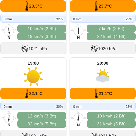
23.3°C
23.7°C
0 mm
32%
0 mm
29%
N
N
10 km/h (2 Bft)
7 km/h (2 Bft)
W
O
W
O
19 km/h (3 Bft)
22 km/h (4 Bft)
S
S
N
N
1021 hPa
1020 hPa
19:00
20:00
22.1°C
21.1°C
0 mm
30%
0 mm
23%
N
N
13 km/h (3 Bft)
10 km/h (2 Bft)
W
O
W
O
32 km/h (5 Bft)
31 km/h (5 Bft)
S
S
N
N