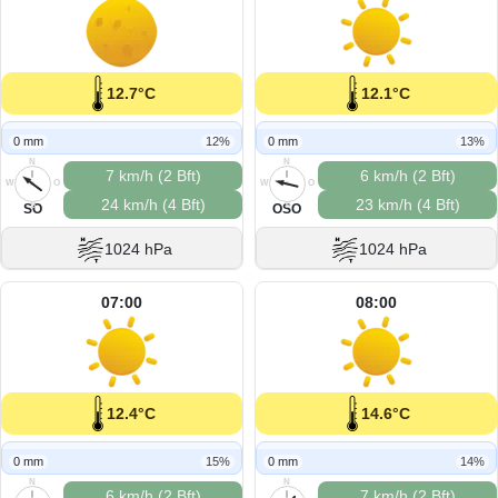
12.7°C
12.1°C
0 mm
12%
0 mm
13%
N
N
7 km/h (2 Bft)
6 km/h (2 Bft)
W
O
W
O
24 km/h (4 Bft)
23 km/h (4 Bft)
S
S
SO
OSO
1024 hPa
1024 hPa
07:00
08:00
12.4°C
14.6°C
0 mm
15%
0 mm
14%
N
N
6 km/h (2 Bft)
7 km/h (2 Bft)