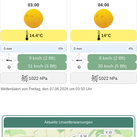
03:00
04:00
14.4°C
14°C
0 mm
6%
0 mm
4%
N
N
9 km/h (2 Bft)
8 km/h (2 Bft)
W
O
W
O
31 km/h (5 Bft)
30 km/h (5 Bft)
S
S
O
O
1022 hPa
1022 hPa
Wetterdaten von Freitag, den 07.08.2026 um 03:50 Uhr
Aktuelle Unwetterwarnungen