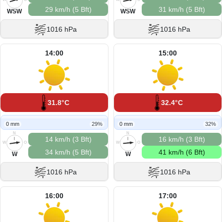
29 km/h (5 Bft)
31 km/h (5 Bft)
S
S
WSW
WSW
1016 hPa
1016 hPa
14:00
15:00
31.8°C
32.4°C
0 mm
29%
0 mm
32%
N
N
14 km/h (3 Bft)
16 km/h (3 Bft)
W
O
W
O
34 km/h (5 Bft)
41 km/h (6 Bft)
S
S
W
W
1016 hPa
1016 hPa
16:00
17:00