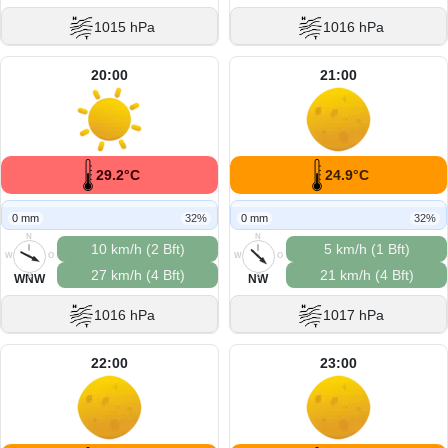
1015 hPa
1016 hPa
20:00
21:00
29.2°C
24.9°C
0 mm
32%
0 mm
32%
N
N
10 km/h (2 Bft)
5 km/h (1 Bft)
W
O
W
O
27 km/h (4 Bft)
21 km/h (4 Bft)
S
S
WNW
NW
1016 hPa
1017 hPa
22:00
23:00