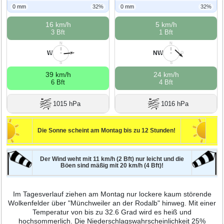
0 mm
32%
0 mm
32%
16 km/h
5 km/h
3 Bft
1 Bft
N
N
W
NW
W
O
W
O
S
S
39 km/h
24 km/h
6 Bft
4 Bft
1015 hPa
1016 hPa
Die Sonne scheint am Montag bis zu 12 Stunden!
Der Wind weht mit 11 km/h (2 Bft) nur leicht und die
Böen sind mäßig mit 20 km/h (4 Bft)!
Im Tagesverlauf ziehen am Montag nur lockere kaum störende
Wolkenfelder über "Münchweiler an der Rodalb" hinweg. Mit einer
Temperatur von bis zu 32.6 Grad wird es heiß und
hochsommerlich. Die Niederschlagswahrscheinlichkeit 25%