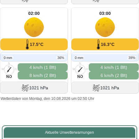
02:00
03:00
17.5°C
16.3°C
0 mm
36%
0 mm
39%
N
N
4 km/h (1 Bft)
4 km/h (1 Bft)
W
O
W
O
8 km/h (2 Bft)
6 km/h (2 Bft)
S
S
NO
NO
1021 hPa
1021 hPa
Wetterdaten von Montag, den 10.08.2026 um 02:50 Uhr
Aktuelle Unwetterwarnungen