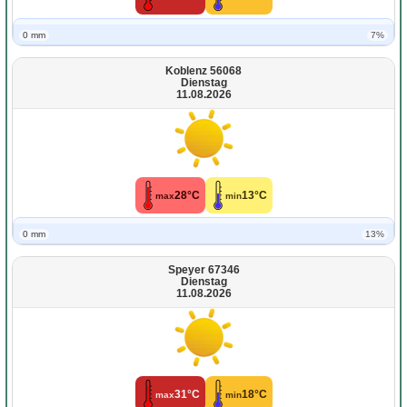
0 mm
7%
Koblenz 56068
Dienstag
11.08.2026
28°C
13°C
max
min
0 mm
13%
Speyer 67346
Dienstag
11.08.2026
31°C
18°C
max
min