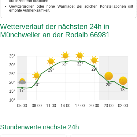
kräftezehrend ausfallen.
Gewittergrollen oder hohe Warnlage: Bei solchen Konstellationen gilt
erhöhte Aufmerksamkeit.
Wetterverlauf der nächsten 24h in
Münchweiler an der Rodalb 66981
35°
32°
32°
30°
29°
29°
25°
20°
20°
20°
18°
17°
15°
10°
05:00
08:00
11:00
14:00
17:00
20:00
23:00
02:00
Stundenwerte nächste 24h