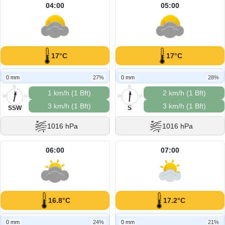
04:00
05:00
17°C
17°C
0 mm
27%
0 mm
28%
N
N
1 km/h (1 Bft)
2 km/h (1 Bft)
W
O
W
O
3 km/h (1 Bft)
3 km/h (1 Bft)
S
S
SSW
S
1016 hPa
1016 hPa
06:00
07:00
16.8°C
17.2°C
0 mm
24%
0 mm
21%