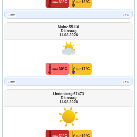
31°C
18°C
max
min
0 mm
16%
Mainz 55116
Dienstag
11.08.2026
30°C
17°C
max
min
0 mm
15%
Lindenberg 67473
Dienstag
11.08.2026
31°C
19°C
max
min