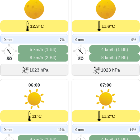
12.3°C
11.6°C
0 mm
7%
0 mm
9%
N
N
5 km/h (1 Bft)
4 km/h (1 Bft)
W
O
W
O
8 km/h (2 Bft)
8 km/h (2 Bft)
S
S
SO
SO
1023 hPa
1023 hPa
06:00
07:00
11°C
11.2°C
0 mm
11%
0 mm
14%
N
N
4 km/h (1 Bft)
4 km/h (1 Bft)