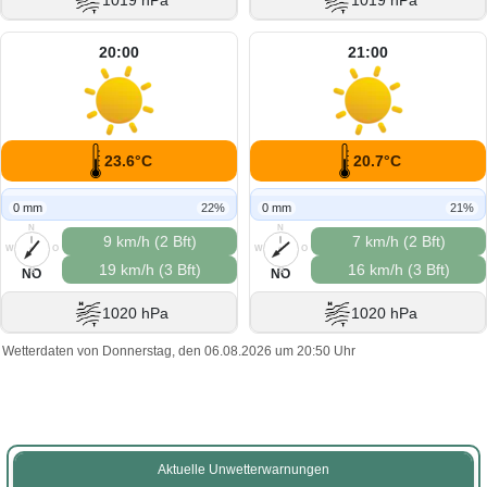
1019 hPa
1019 hPa
20:00
21:00
23.6°C
20.7°C
0 mm
22%
0 mm
21%
N
N
9 km/h (2 Bft)
7 km/h (2 Bft)
W
O
W
O
19 km/h (3 Bft)
16 km/h (3 Bft)
S
S
NO
NO
1020 hPa
1020 hPa
Wetterdaten von Donnerstag, den 06.08.2026 um 20:50 Uhr
Aktuelle Unwetterwarnungen