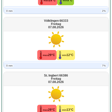
28°C
9°C
max
min
0 mm
2%
Völklingen 66333
Freitag
07.08.2026
29°C
12°C
max
min
0 mm
7%
St. Ingbert 66386
Freitag
07.08.2026
29°C
13°C
max
min