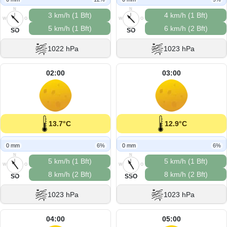
N
N
3 km/h (1 Bft)
4 km/h (1 Bft)
W
O
W
O
5 km/h (1 Bft)
6 km/h (2 Bft)
S
S
SO
SO
1022 hPa
1023 hPa
02:00
03:00
13.7°C
12.9°C
0 mm
6%
0 mm
6%
N
N
5 km/h (1 Bft)
5 km/h (1 Bft)
W
O
W
O
8 km/h (2 Bft)
8 km/h (2 Bft)
S
S
SO
SSO
1023 hPa
1023 hPa
04:00
05:00