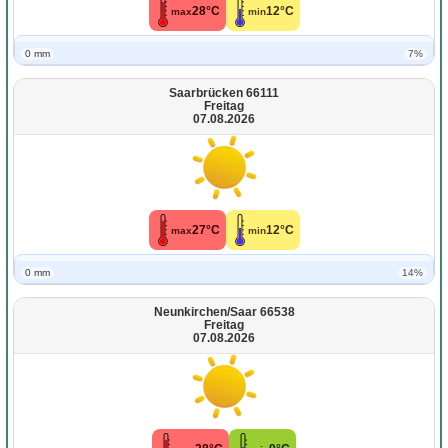
28°C
12°C
max
min
0 mm
7%
Saarbrücken 66111
Freitag
07.08.2026
27°C
12°C
max
min
0 mm
14%
Neunkirchen/Saar 66538
Freitag
07.08.2026