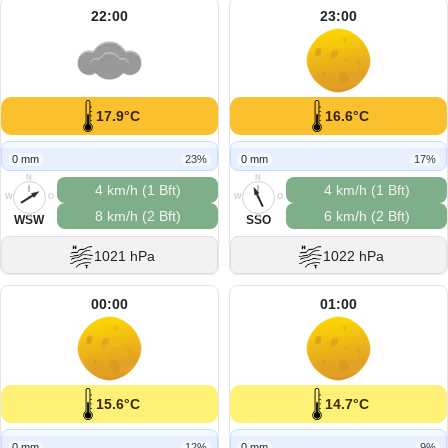
22:00
23:00
17.9°C
16.6°C
0 mm
23%
0 mm
17%
N
N
4 km/h (1 Bft)
4 km/h (1 Bft)
W
O
W
O
8 km/h (2 Bft)
6 km/h (2 Bft)
S
S
WSW
SSO
1021 hPa
1022 hPa
00:00
01:00
15.6°C
14.7°C
0 mm
12%
0 mm
9%