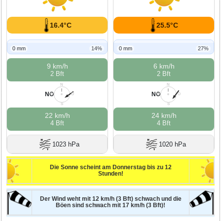
16.4°C
25.5°C
0 mm
14%
0 mm
27%
9 km/h
6 km/h
2 Bft
2 Bft
N
N
NO
NO
W
O
W
O
S
S
22 km/h
24 km/h
4 Bft
4 Bft
1023 hPa
1020 hPa
Die Sonne scheint am Donnerstag bis zu 12
Stunden!
Der Wind weht mit 12 km/h (3 Bft) schwach und die
Böen sind schwach mit 17 km/h (3 Bft)!