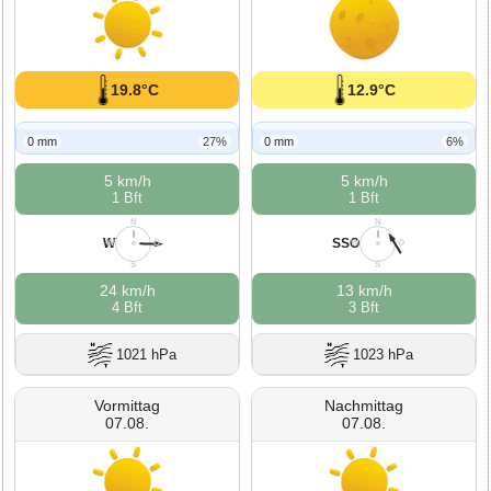
19.8°C
12.9°C
0 mm
27%
0 mm
6%
5 km/h
5 km/h
1 Bft
1 Bft
N
N
W
SSO
W
O
W
O
S
S
24 km/h
13 km/h
4 Bft
3 Bft
1021 hPa
1023 hPa
Vormittag
Nachmittag
07.08.
07.08.