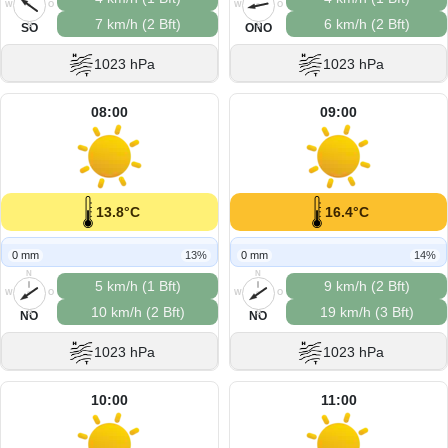
W
O
W
O
7 km/h (2 Bft)
6 km/h (2 Bft)
S
S
SO
ONO
1023 hPa
1023 hPa
08:00
09:00
13.8°C
16.4°C
0 mm
13%
0 mm
14%
N
N
5 km/h (1 Bft)
9 km/h (2 Bft)
W
O
W
O
10 km/h (2 Bft)
19 km/h (3 Bft)
S
S
NO
NO
1023 hPa
1023 hPa
10:00
11:00