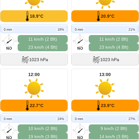
18.9°C
20.9°C
0 mm
18%
0 mm
21%
N
N
11 km/h (2 Bft)
11 km/h (2 Bft)
W
O
W
O
23 km/h (4 Bft)
23 km/h (4 Bft)
S
S
NO
NO
1023 hPa
1023 hPa
12:00
13:00
22.7°C
23.9°C
0 mm
24%
0 mm
27%
N
N
10 km/h (2 Bft)
9 km/h (2 Bft)
W
O
W
O
19 km/h (3 Bft)
14 km/h (3 Bft)
S
S
NO
NO