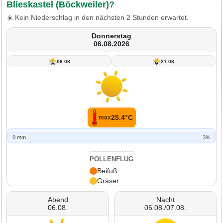
Blieskastel (Böckweiler)?
☀️ Kein Niederschlag in den nächsten 2 Stunden erwartet.
Donnerstag
06.08.2026
06:08
21:03
25.4°C
max
0 mm
3%
POLLENFLUG
Beifuß
Gräser
Abend
Nacht
06.08.
06.08./07.08.