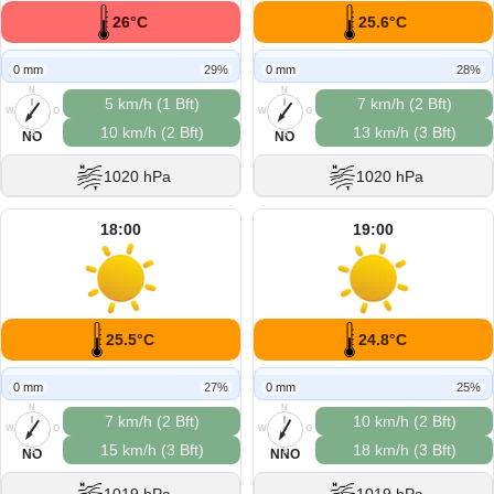
26°C
25.6°C
0 mm
29%
0 mm
28%
N
N
5 km/h (1 Bft)
7 km/h (2 Bft)
W
O
W
O
10 km/h (2 Bft)
13 km/h (3 Bft)
S
S
NO
NO
1020 hPa
1020 hPa
18:00
19:00
25.5°C
24.8°C
0 mm
27%
0 mm
25%
N
N
7 km/h (2 Bft)
10 km/h (2 Bft)
W
O
W
O
15 km/h (3 Bft)
18 km/h (3 Bft)
S
S
NO
NNO