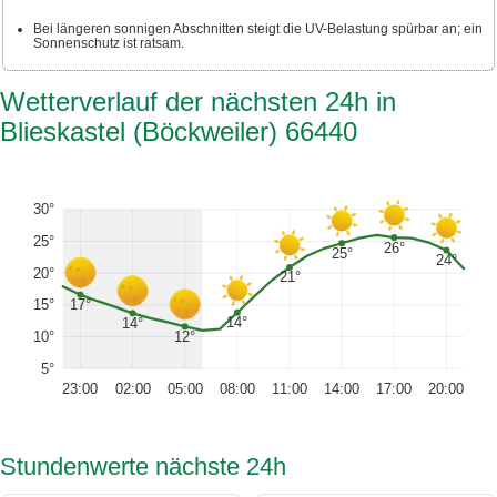
Bei längeren sonnigen Abschnitten steigt die UV-Belastung spürbar an; ein
Sonnenschutz ist ratsam.
Wetterverlauf der nächsten 24h in
Blieskastel (Böckweiler) 66440
30°
25°
26°
25°
24°
20°
21°
17°
15°
14°
14°
12°
10°
5°
23:00
02:00
05:00
08:00
11:00
14:00
17:00
20:00
Stundenwerte nächste 24h