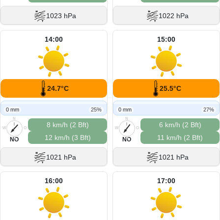
1023 hPa
1022 hPa
14:00
15:00
24.7°C
25.5°C
0 mm
25%
0 mm
27%
N
N
8 km/h (2 Bft)
6 km/h (2 Bft)
W
O
W
O
12 km/h (3 Bft)
11 km/h (2 Bft)
S
S
NO
NO
1021 hPa
1021 hPa
16:00
17:00