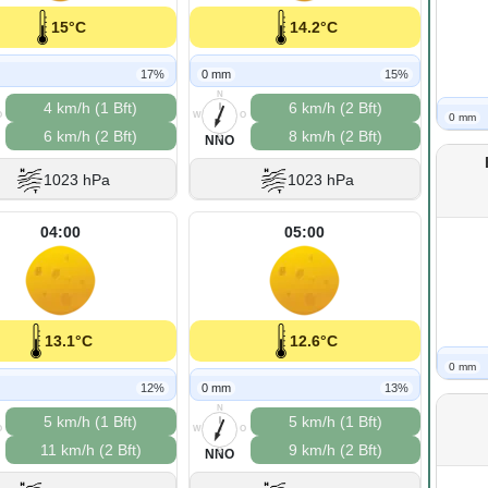
15°C
14.2°C
17%
0 mm
15%
N
4 km/h (1 Bft)
6 km/h (2 Bft)
O
W
O
0 mm
6 km/h (2 Bft)
8 km/h (2 Bft)
S
NNO
1023 hPa
1023 hPa
04:00
05:00
13.1°C
12.6°C
0 mm
12%
0 mm
13%
N
5 km/h (1 Bft)
5 km/h (1 Bft)
O
W
O
11 km/h (2 Bft)
9 km/h (2 Bft)
S
NNO