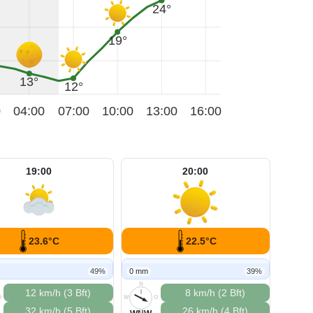
24°
19°
13°
12°
0
04:00
07:00
10:00
13:00
16:00
19:00
20:00
23.6°C
22.5°C
49%
0 mm
39%
N
12 km/h (3 Bft)
8 km/h (2 Bft)
O
W
O
32 km/h (5 Bft)
26 km/h (4 Bft)
S