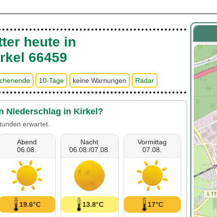
ter heute in
rkel 66459
chenende
10-Tage
keine Warnungen
Radar
n Niederschlag in Kirkel?
tunden erwartet.
Abend
Nacht
Vormittag
06.08.
06.08./07.08.
07.08.
19.6°C
13.8°C
17°C