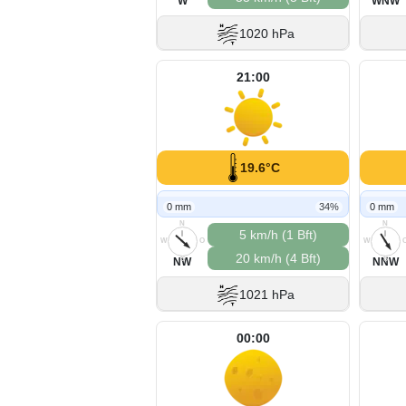
W
WNW
1020 hPa
21:00
19.6°C
0 mm
34%
0 mm
N
N
5 km/h (1 Bft)
W
O
W
20 km/h (4 Bft)
S
S
NW
NNW
1021 hPa
00:00