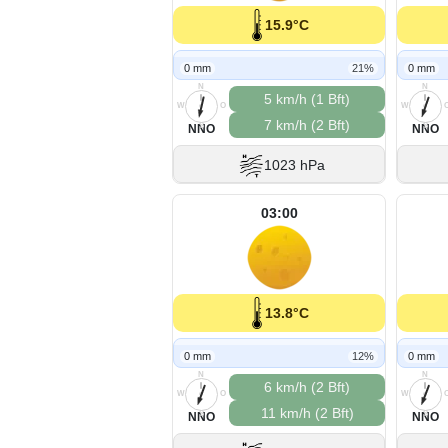
15.9°C
0 mm
21%
0 mm
N
N
5 km/h (1 Bft)
W
O
W
7 km/h (2 Bft)
S
S
NNO
NNO
1023 hPa
03:00
13.8°C
0 mm
12%
0 mm
N
N
6 km/h (2 Bft)
W
O
W
11 km/h (2 Bft)
S
S
NNO
NNO