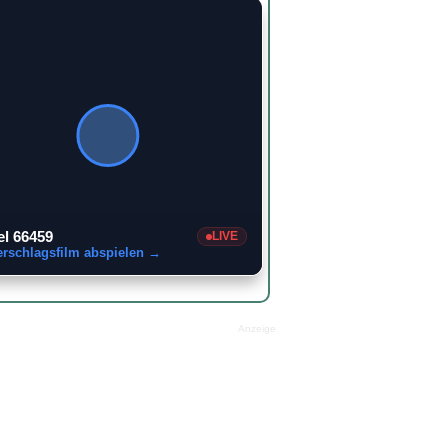
el 66459
LIVE
erschlagsfilm abspielen →
Anzeige