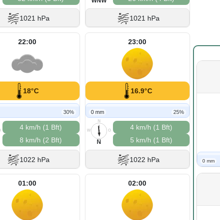
WNW
1021 hPa
1021 hPa
22:00
23:00
18°C
16.9°C
30%
0 mm
25%
N
4 km/h (1 Bft)
4 km/h (1 Bft)
O
W
O
8 km/h (2 Bft)
5 km/h (1 Bft)
S
N
1022 hPa
1022 hPa
0 mm
01:00
02:00