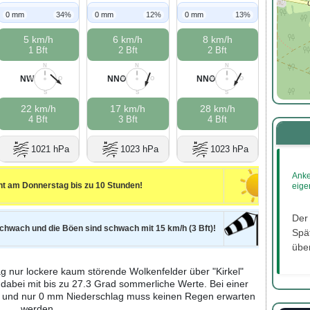
0 mm
34%
0 mm
12%
0 mm
13%
5 km/h
6 km/h
8 km/h
1 Bft
2 Bft
2 Bft
N
N
N
NW
NNO
NNO
W
O
W
O
W
O
S
S
S
22 km/h
17 km/h
28 km/h
4 Bft
3 Bft
4 Bft
1021 hPa
1023 hPa
1023 hPa
Anke
nt am Donnerstag bis zu 10 Stunden!
eige
Der
schwach und die Böen sind schwach mit 15 km/h (3 Bft)!
Spät
über
 nur lockere kaum störende Wolkenfelder über "Kirkel"
 dabei mit bis zu 27.3 Grad sommerliche Werte. Bei einer
% und nur 0 mm Niederschlag muss keinen Regen erwarten
werden.