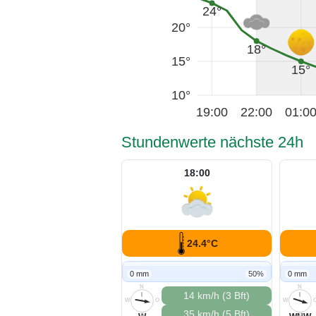
24°
20°
18°
15°
15°
10°
19:00
22:00
01:0
Stundenwerte nächste 24h
18:00
24.4°C
0 mm
50%
0 mm
N
N
14 km/h (3 Bft)
W
O
W
35 km/h (5 Bft)
S
S