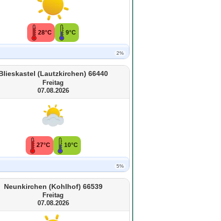
28°C
9°C
2%
Blieskastel (Lautzkirchen) 66440
Freitag
07.08.2026
27°C
10°C
5%
Neunkirchen (Kohlhof) 66539
Freitag
07.08.2026