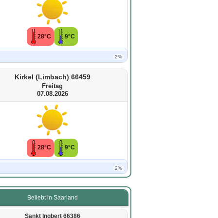
28°C
9°C
2%
Kirkel (Limbach) 66459
Freitag
07.08.2026
28°C
9°C
2%
Beliebt in Saarland
Sankt Ingbert 66386