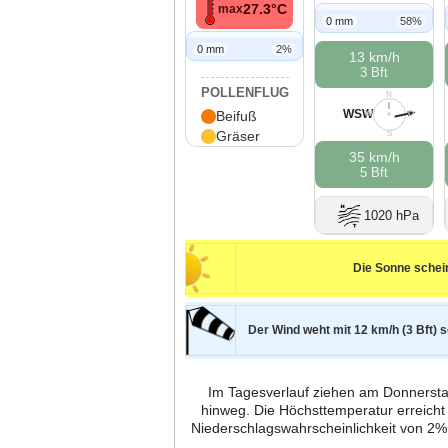
27.3°C
max
0 mm
58%
0 mm
2%
13 km/h
3 Bft
POLLENFLUG
N
WSW
Beifuß
W
O
Gräser
S
35 km/h
5 Bft
1020 hPa
Die Sonne schei
Der Wind weht mit 12 km/h (3 Bft) 
Im Tagesverlauf ziehen am Donnerstag
hinweg. Die Höchsttemperatur erreicht
Niederschlagswahrscheinlichkeit von 2