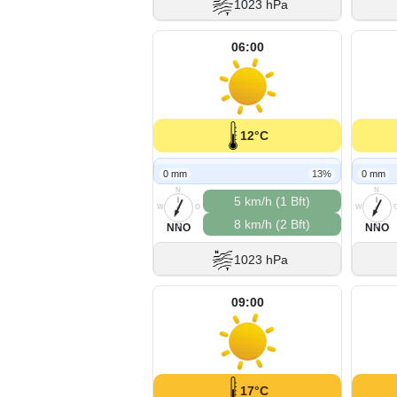
1023 hPa
06:00
12°C
0 mm
13%
0 mm
N
N
5 km/h (1 Bft)
W
O
W
8 km/h (2 Bft)
S
S
NNO
NNO
1023 hPa
09:00
17°C