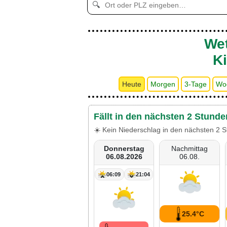
🔍
Wet
Ki
Heute
Morgen
3-Tage
Wo
Fällt in den nächsten 2 Stunde
☀️ Kein Niederschlag in den nächsten 2 S
Donnerstag
Nachmittag
06.08.2026
06.08.
06:09
21:04
25.4°C