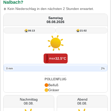
Nalbach?
☀️ Kein Niederschlag in den nächsten 2 Stunden erwartet.
Samstag
08.08.2026
06:13
21:02
32.5°C
max
0 mm
2%
POLLENFLUG
Beifuß
Gräser
Nachmittag
Abend
08.08.
08.08.