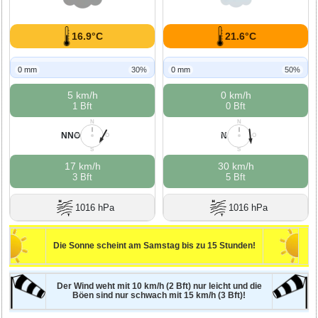
16.9°C
21.6°C
0 mm
30%
0 mm
50%
5 km/h
0 km/h
1 Bft
0 Bft
N
N
NNO
N
W
O
W
O
S
S
17 km/h
30 km/h
3 Bft
5 Bft
1016 hPa
1016 hPa
Die Sonne scheint am Samstag bis zu 15 Stunden!
Der Wind weht mit 10 km/h (2 Bft) nur leicht und die
Böen sind nur schwach mit 15 km/h (3 Bft)!