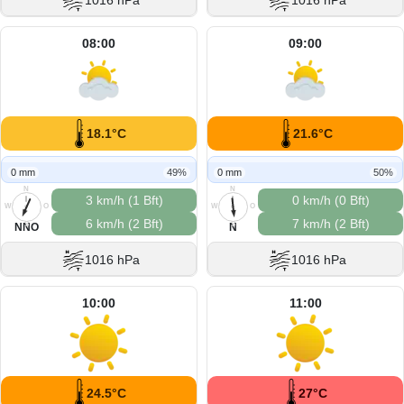
1016 hPa
1016 hPa
08:00
09:00
18.1°C
21.6°C
0 mm
49%
0 mm
50%
N
N
3 km/h (1 Bft)
0 km/h (0 Bft)
W
O
W
O
6 km/h (2 Bft)
7 km/h (2 Bft)
S
S
NNO
N
1016 hPa
1016 hPa
10:00
11:00
24.5°C
27°C