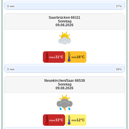
0 mm
37%
Saarbrücken 66111
Sonntag
09.08.2026
31°C
16°C
max
min
0 mm
39%
Neunkirchen/Saar 66538
Sonntag
09.08.2026
33°C
12°C
max
min