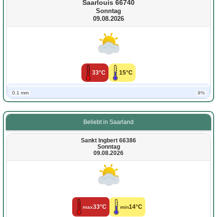
Saarlouis 66740
Sonntag
09.08.2026
33°C
15°C
0.1 mm
9%
Beliebt in Saarland
Sankt Ingbert 66386
Sonntag
09.08.2026
33°C
14°C
max
min