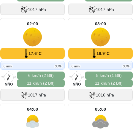
1017 hPa
1017 hPa
02:00
03:00
17.6°C
16.9°C
0 mm
30%
0 mm
30%
N
N
6 km/h (2 Bft)
5 km/h (1 Bft)
W
O
W
O
11 km/h (2 Bft)
11 km/h (2 Bft)
S
S
NNO
NNO
1017 hPa
1016 hPa
04:00
05:00