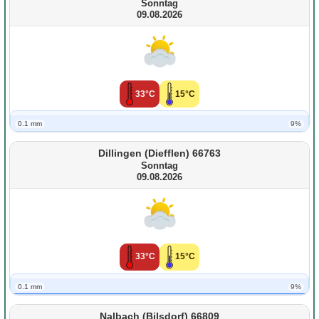
Sonntag
09.08.2026
33°C
15°C
0.1 mm
9%
Dillingen (Diefflen) 66763
Sonntag
09.08.2026
33°C
15°C
0.1 mm
9%
Nalbach (Bilsdorf) 66809