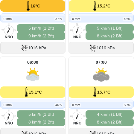
16°C
15.2°C
0 mm
37%
0 mm
46%
N
N
5 km/h (1 Bft)
5 km/h (1 Bft)
W
O
W
O
9 km/h (2 Bft)
8 km/h (2 Bft)
S
S
NNO
NNO
1016 hPa
1016 hPa
06:00
07:00
15.1°C
15.7°C
0 mm
46%
0 mm
50%
N
N
5 km/h (1 Bft)
4 km/h (1 Bft)
W
O
W
O
8 km/h (2 Bft)
8 km/h (2 Bft)
S
S
NNO
NNO