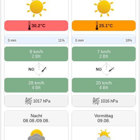
30.2°C
25.1°C
0 mm
11%
0 mm
18%
8 km/h
7 km/h
2 Bft
2 Bft
N
N
NO
NO
W
O
W
O
S
S
28 km/h
20 km/h
4 Bft
4 Bft
1017 hPa
1016 hPa
Nacht
Vormittag
08.08./09.08.
09.08.