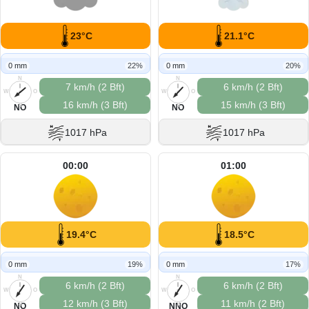
23°C
21.1°C
0 mm
22%
0 mm
20%
N
N
7 km/h (2 Bft)
6 km/h (2 Bft)
W
O
W
O
16 km/h (3 Bft)
15 km/h (3 Bft)
S
S
NO
NO
1017 hPa
1017 hPa
00:00
01:00
19.4°C
18.5°C
0 mm
19%
0 mm
17%
N
N
6 km/h (2 Bft)
6 km/h (2 Bft)
W
O
W
O
12 km/h (3 Bft)
11 km/h (2 Bft)
S
S
NO
NNO