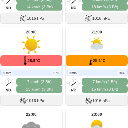
W
O
W
O
14 km/h (3 Bft)
18 km/h (3 Bft)
S
S
NO
NO
1016 hPa
1016 hPa
20:00
21:00
28.9°C
25.1°C
0 mm
19%
0 mm
18%
N
N
7 km/h (2 Bft)
7 km/h (2 Bft)
W
O
W
O
15 km/h (3 Bft)
15 km/h (3 Bft)
S
S
NO
NO
1016 hPa
1016 hPa
22:00
23:00