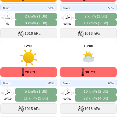
0 mm
51%
0 mm
55%
N
N
2 km/h (1 Bft)
2 km/h (1 Bft)
W
O
W
O
8 km/h (2 Bft)
10 km/h (2 Bft)
S
S
W
WSW
1016 hPa
1016 hPa
12:00
13:00
28.6°C
30.7°C
0 mm
61%
0 mm
66%
N
N
5 km/h (1 Bft)
10 km/h (2 Bft)
W
O
W
O
11 km/h (2 Bft)
22 km/h (4 Bft)
S
S
WSW
WSW
1015 hPa
1016 hPa