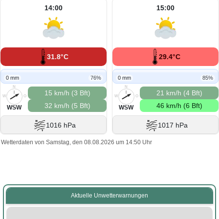
14:00
15:00
31.8°C
29.4°C
0 mm
76%
0 mm
85%
N
N
15 km/h (3 Bft)
21 km/h (4 Bft)
W
O
W
O
32 km/h (5 Bft)
46 km/h (6 Bft)
S
S
WSW
WSW
1016 hPa
1017 hPa
Wetterdaten von Samstag, den 08.08.2026 um 14:50 Uhr
Aktuelle Unwetterwarnungen