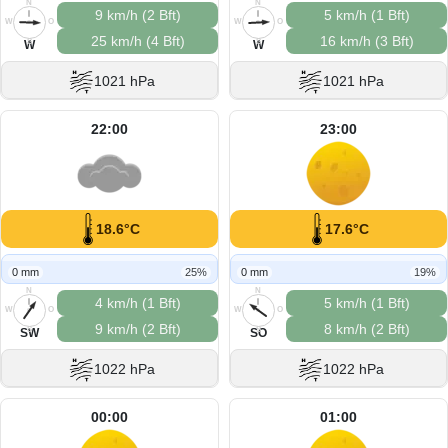
N
N
9 km/h (2 Bft)
5 km/h (1 Bft)
W
O
W
O
25 km/h (4 Bft)
16 km/h (3 Bft)
S
S
W
W
1021 hPa
1021 hPa
22:00
23:00
18.6°C
17.6°C
0 mm
25%
0 mm
19%
N
N
4 km/h (1 Bft)
5 km/h (1 Bft)
W
O
W
O
9 km/h (2 Bft)
8 km/h (2 Bft)
S
S
SW
SO
1022 hPa
1022 hPa
00:00
01:00