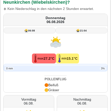
Neunkirchen (Wiebelskirchen)?
☀️ Kein Niederschlag in den nächsten 2 Stunden erwartet.
Donnerstag
06.08.2026
06:08
21:04
27.2°C
15.1°C
max
min
0 mm
3%
POLLENFLUG
Beifuß
Gräser
Vormittag
Nachmittag
06.08.
06.08.