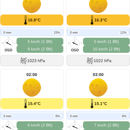
16.8°C
16.3°C
0 mm
15%
0 mm
12%
N
N
5 km/h (1 Bft)
5 km/h (1 Bft)
W
O
W
O
9 km/h (2 Bft)
10 km/h (2 Bft)
S
S
OSO
OSO
1023 hPa
1022 hPa
02:00
03:00
15.4°C
15.1°C
0 mm
8%
0 mm
8%
N
N
6 km/h (2 Bft)
7 km/h (2 Bft)
W
O
W
O