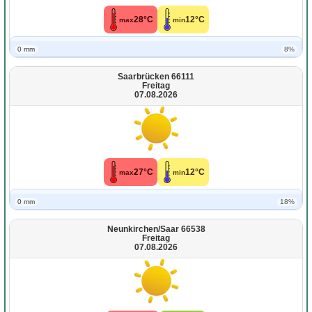
28°C
12°C
max
min
0 mm
8%
Saarbrücken 66111
Freitag
07.08.2026
27°C
12°C
max
min
0 mm
18%
Neunkirchen/Saar 66538
Freitag
07.08.2026