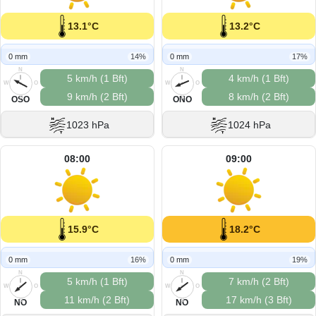
13.1°C
13.2°C
0 mm
14%
0 mm
17%
N
N
5 km/h (1 Bft)
4 km/h (1 Bft)
W
O
W
O
9 km/h (2 Bft)
8 km/h (2 Bft)
S
S
OSO
ONO
1023 hPa
1024 hPa
08:00
09:00
15.9°C
18.2°C
0 mm
16%
0 mm
19%
N
N
5 km/h (1 Bft)
7 km/h (2 Bft)
W
O
W
O
11 km/h (2 Bft)
17 km/h (3 Bft)
S
S
NO
NO