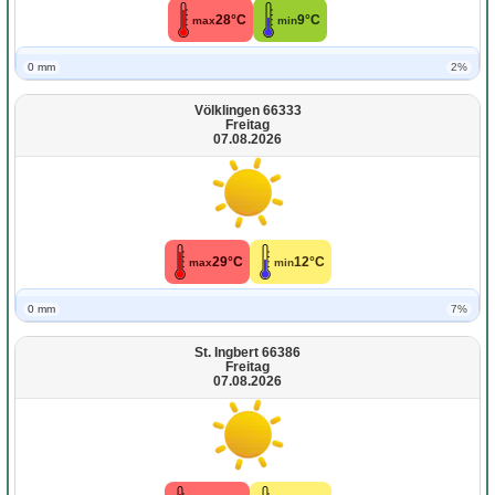
28°C
9°C
max
min
0 mm
2%
Völklingen 66333
Freitag
07.08.2026
29°C
12°C
max
min
0 mm
7%
St. Ingbert 66386
Freitag
07.08.2026