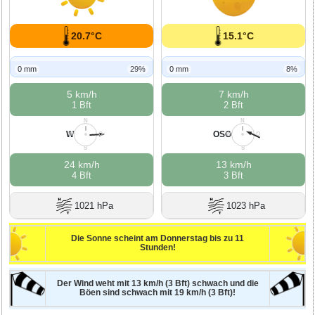
20.7°C
15.1°C
0 mm
29%
0 mm
8%
5 km/h
7 km/h
1 Bft
2 Bft
N
N
W
OSO
W
O
W
O
S
S
24 km/h
13 km/h
4 Bft
3 Bft
1021 hPa
1023 hPa
Die Sonne scheint am Donnerstag bis zu 11
Stunden!
Der Wind weht mit 13 km/h (3 Bft) schwach und die
Böen sind schwach mit 19 km/h (3 Bft)!