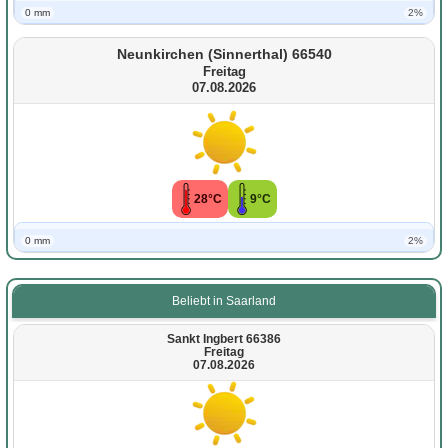
0 mm
2%
Neunkirchen (Sinnerthal) 66540
Freitag
07.08.2026
28°C
9°C
0 mm
2%
Beliebt in Saarland
Sankt Ingbert 66386
Freitag
07.08.2026