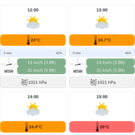
12:00
13:00
24°C
24.7°C
0 mm
42%
0 mm
46%
N
N
14 km/h (3 Bft)
14 km/h (3 Bft)
W
O
W
O
31 km/h (5 Bft)
31 km/h (5 Bft)
S
S
WSW
WSW
1021 hPa
1021 hPa
14:00
15:00
24.4°C
26°C