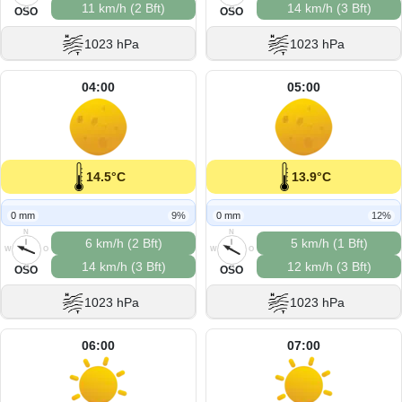
11 km/h (2 Bft)
14 km/h (3 Bft)
S
S
OSO
OSO
1023 hPa
1023 hPa
04:00
05:00
14.5°C
13.9°C
0 mm
9%
0 mm
12%
N
N
6 km/h (2 Bft)
5 km/h (1 Bft)
W
O
W
O
14 km/h (3 Bft)
12 km/h (3 Bft)
S
S
OSO
OSO
1023 hPa
1023 hPa
06:00
07:00