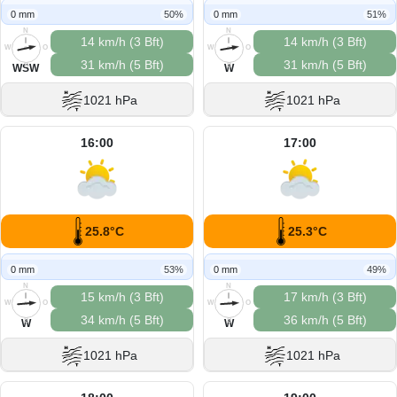
0 mm
50%
0 mm
51%
N
N
14 km/h (3 Bft)
14 km/h (3 Bft)
W
O
W
O
31 km/h (5 Bft)
31 km/h (5 Bft)
S
S
WSW
W
1021 hPa
1021 hPa
16:00
17:00
25.8°C
25.3°C
0 mm
53%
0 mm
49%
N
N
15 km/h (3 Bft)
17 km/h (3 Bft)
W
O
W
O
34 km/h (5 Bft)
36 km/h (5 Bft)
S
S
W
W
1021 hPa
1021 hPa