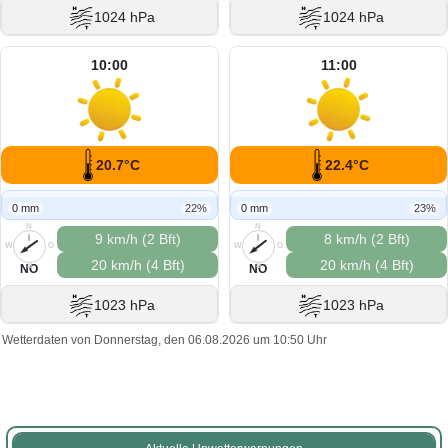
1024 hPa
1024 hPa
10:00
11:00
20.7°C
22.4°C
0 mm
22%
0 mm
23%
N
N
9 km/h (2 Bft)
8 km/h (2 Bft)
W
O
W
O
20 km/h (4 Bft)
20 km/h (4 Bft)
S
S
NO
NO
1023 hPa
1023 hPa
Wetterdaten von Donnerstag, den 06.08.2026 um 10:50 Uhr