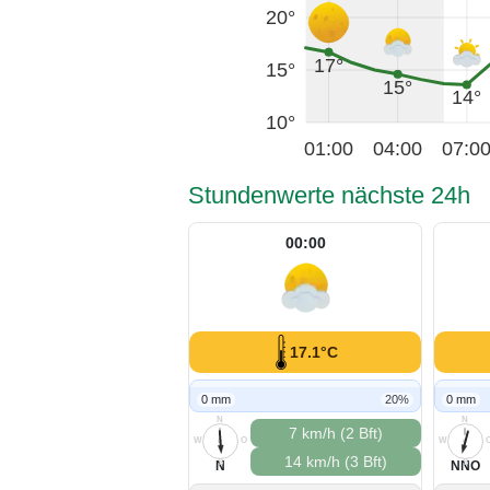
20°
17°
15°
15°
14°
10°
01:00
04:00
07:0
Stundenwerte nächste 24h
00:00
17.1°C
0 mm
20%
0 mm
N
N
7 km/h (2 Bft)
W
O
W
14 km/h (3 Bft)
S
S
N
NNO