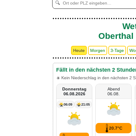
🔍
Wet
Oberthal
Heute
Morgen
3-Tage
Wo
Fällt in den nächsten 2 Stunde
☀️ Kein Niederschlag in den nächsten 2 S
Donnerstag
Abend
06.08.2026
06.08.
06:09
21:05
20.7°C