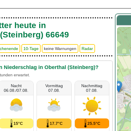
ter heute in
 (Steinberg) 66649
chenende
10-Tage
keine Warnungen
Radar
n Niederschlag in Oberthal (Steinberg)?
tunden erwartet.
Nacht
Vormittag
Nachmittag
06.08./07.08.
07.08.
07.08.
15°C
17.7°C
25.5°C