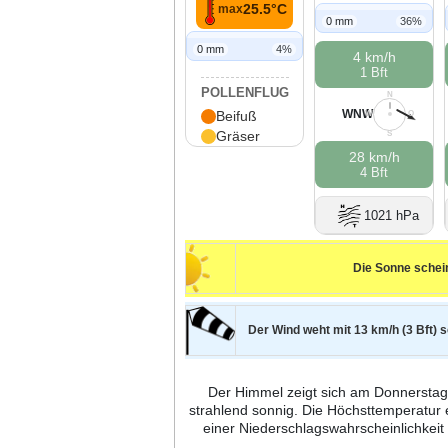
25.5°C
max
0 mm
36%
0 mm
4%
4 km/h
1 Bft
POLLENFLUG
N
WNW
Beifuß
W
O
Gräser
S
28 km/h
4 Bft
1021 hPa
Die Sonne schei
Der Wind weht mit 13 km/h (3 Bft) 
Der Himmel zeigt sich am Donnerstag 
strahlend sonnig. Die Höchsttemperatur 
einer Niederschlagswahrscheinlichke