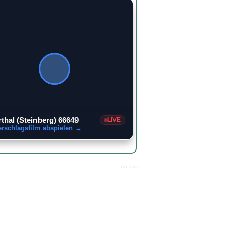
thal (Steinberg) 66649
LIVE
erschlagsfilm abspielen →
Anzeige