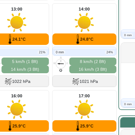
13:00
14:00
0 mm
24.1°C
24.8°C
21%
0 mm
24%
N
5 km/h (1 Bft)
8 km/h (2 Bft)
O
W
O
14 km/h (3 Bft)
16 km/h (3 Bft)
S
O
1022 hPa
1021 hPa
16:00
17:00
0 mm
25.9°C
25.9°C