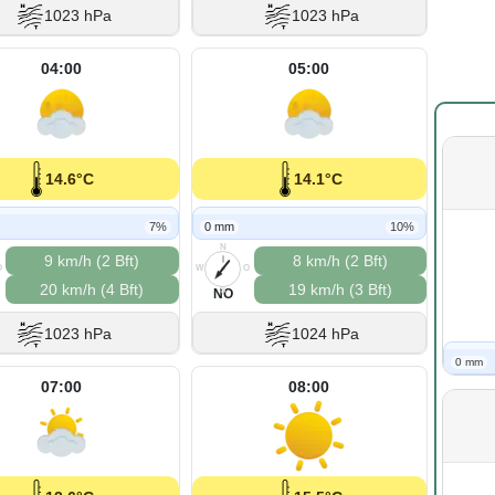
1023 hPa
1023 hPa
04:00
05:00
14.6°C
14.1°C
7%
0 mm
10%
N
9 km/h (2 Bft)
8 km/h (2 Bft)
O
W
O
20 km/h (4 Bft)
19 km/h (3 Bft)
S
NO
1023 hPa
1024 hPa
0 mm
07:00
08:00