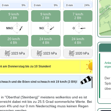
0 mm
9%
0 mm
9%
0 mm
24%
9 km/h
9 km/h
7 km/h
2 Bft
2 Bft
2 Bft
N
N
N
NNO
NO
O
W
O
W
O
W
O
S
S
S
20 km/h
24 km/h
24 km/h
4 Bft
4 Bft
4 Bft
1023 hPa
1023 hPa
1020 hPa
Anke
nt am Donnerstag bis zu 10 Stunden!
eige
Der
schwach und die Böen sind schwach mit 19 km/h (3 Bft)!
Spät
über
in "Oberthal (Steinberg)" meistens wolkenlos und es ist
erreicht dabei mit bis zu 25.5 Grad sommerliche Werte. Bei
it von 4% und nur 0 mm Niederschlag muss keinen Regen
erwarten werden.