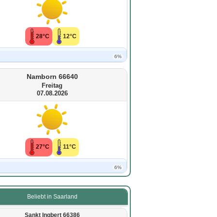
28°C
12°C
6%
Namborn 66640
Freitag
07.08.2026
27°C
11°C
6%
Beliebt in Saarland
Sankt Ingbert 66386