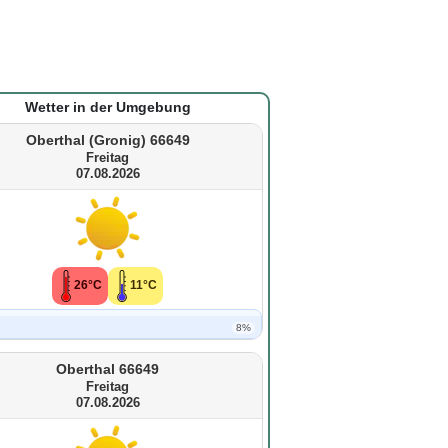
Wetter in der Umgebung
Oberthal (Gronig) 66649
Freitag
07.08.2026
26°C
11°C
8%
Oberthal 66649
Freitag
07.08.2026