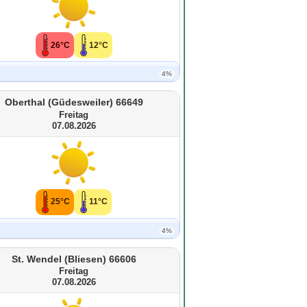
26°C
12°C
4%
Oberthal (Güdesweiler) 66649
Freitag
07.08.2026
25°C
11°C
4%
St. Wendel (Bliesen) 66606
Freitag
07.08.2026