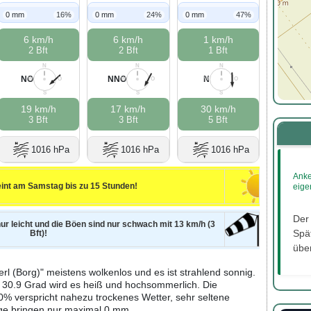
0 mm
16%
0 mm
24%
0 mm
47%
6 km/h
6 km/h
1 km/h
2 Bft
2 Bft
1 Bft
N
N
N
NO
NNO
N
W
O
W
O
W
O
S
S
S
19 km/h
17 km/h
30 km/h
3 Bft
3 Bft
5 Bft
1016 hPa
1016 hPa
1016 hPa
Anke
int am Samstag bis zu 15 Stunden!
eige
Der
nur leicht und die Böen sind nur schwach mit 13 km/h (3
Spät
Bft)!
über
rl (Borg)" meistens wolkenlos und es ist strahlend sonnig.
u 30.9 Grad wird es heiß und hochsommerlich. Die
0% verspricht nahezu trockenes Wetter, sehr seltene
ge bringen nur maximal 0 mm.