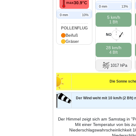
30.9°C
max
0 mm
13%
0 mm
10%
5 km/h
1 Bft
POLLENFLUG
N
NO
Beifuß
W
O
Gräser
S
28 km/h
4 Bft
1017 hPa
Die Sonne sche
Der Wind weht mit 10 km/h (2 Bft) 
Der Himmel zeigt sich am Samstag in "Pe
Mit einer Temperatur von bis z
Niederschlagswahrscheinlichkeit 1
Niederschlä