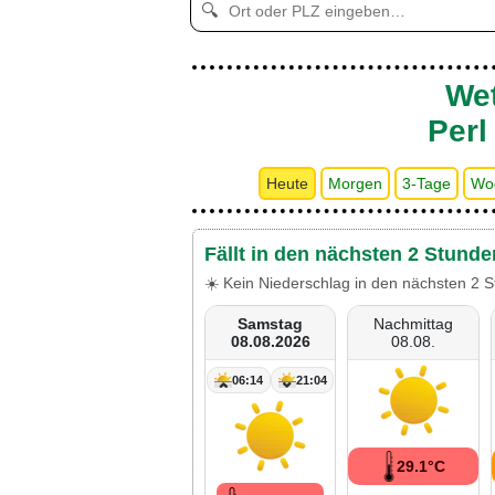
🔍
Wet
Perl
Heute
Morgen
3-Tage
Wo
Fällt in den nächsten 2 Stunde
☀️ Kein Niederschlag in den nächsten 2 S
Samstag
Nachmittag
08.08.2026
08.08.
06:14
21:04
29.1°C