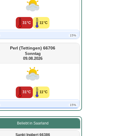
31°C
11°C
15%
Perl (Tettingen) 66706
Sonntag
09.08.2026
31°C
11°C
15%
Beliebt in Saarland
Sankt Ingbert 66386