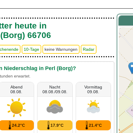
ter heute in
 (Borg) 66706
chenende
10-Tage
keine Warnungen
Radar
n Niederschlag in Perl (Borg)?
tunden erwartet.
Abend
Nacht
Vormittag
08.08.
08.08./09.08.
09.08.
24.2°C
17.9°C
21.4°C