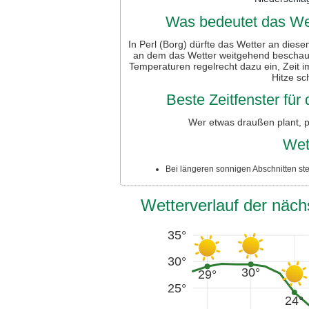
Was bedeutet das Wet
In Perl (Borg) dürfte das Wetter an dies
an dem das Wetter weitgehend beschaulic
Temperaturen regelrecht dazu ein, Zeit 
Hitze sc
Beste Zeitfenster fü
Wer etwas draußen plant, p
Wet
Bei längeren sonnigen Abschnitten ste
Wetterverlauf der näch
35°
30°
30°
29°
25°
24°