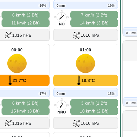
16%
0 mm
19%
N
6 km/h (2 Bft)
7 km/h (2 Bft)
O
W
O
11 km/h (2 Bft)
14 km/h (3 Bft)
S
NO
0.3 mm
1016 hPa
1016 hPa
00:00
01:00
21.7°C
19.8°C
17%
0 mm
15%
N
6 km/h (2 Bft)
3 km/h (1 Bft)
0.3 mm
O
W
O
15 km/h (3 Bft)
10 km/h (2 Bft)
S
NNO
1016 hPa
1016 hPa