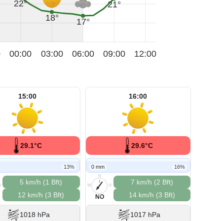
22°
21°
18°
17°
0
00:00
03:00
06:00
09:00
12:00
15:00
16:00
29.1°C
29.6°C
13%
0 mm
16%
N
5 km/h (1 Bft)
7 km/h (2 Bft)
O
W
O
12 km/h (3 Bft)
14 km/h (3 Bft)
S
NO
1018 hPa
1017 hPa