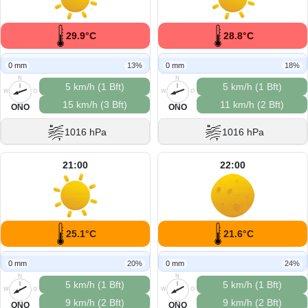
29.9°C
28.8°C
0 mm
13%
0 mm
18%
N
N
5 km/h (1 Bft)
5 km/h (1 Bft)
W
O
W
O
15 km/h (3 Bft)
11 km/h (2 Bft)
S
S
ONO
ONO
1016 hPa
1016 hPa
21:00
22:00
25.1°C
21.6°C
0 mm
20%
0 mm
24%
N
N
5 km/h (1 Bft)
5 km/h (1 Bft)
W
O
W
O
9 km/h (2 Bft)
9 km/h (2 Bft)
S
S
ONO
ONO