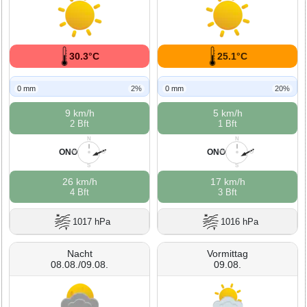
30.3°C
25.1°C
0 mm
2%
0 mm
20%
9 km/h
5 km/h
2 Bft
1 Bft
N
N
ONO
ONO
W
O
W
O
S
S
26 km/h
17 km/h
4 Bft
3 Bft
1017 hPa
1016 hPa
Nacht
Vormittag
08.08./09.08.
09.08.