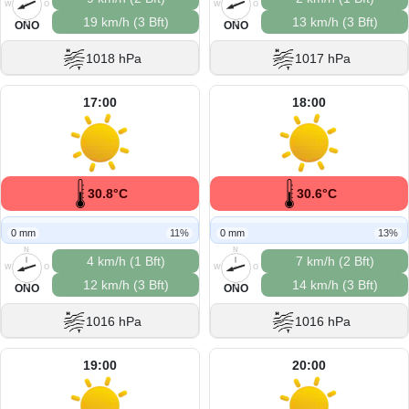
W
O
W
O
19 km/h (3 Bft)
13 km/h (3 Bft)
S
S
ONO
ONO
1018 hPa
1017 hPa
17:00
18:00
30.8°C
30.6°C
0 mm
11%
0 mm
13%
N
N
4 km/h (1 Bft)
7 km/h (2 Bft)
W
O
W
O
12 km/h (3 Bft)
14 km/h (3 Bft)
S
S
ONO
ONO
1016 hPa
1016 hPa
19:00
20:00