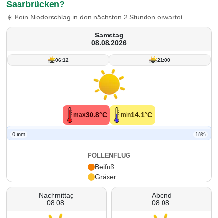
Saarbrücken?
☀️ Kein Niederschlag in den nächsten 2 Stunden erwartet.
Samstag
08.08.2026
06:12
21:00
30.8°C
14.1°C
max
min
0 mm
18%
POLLENFLUG
Beifuß
Gräser
Nachmittag
Abend
08.08.
08.08.