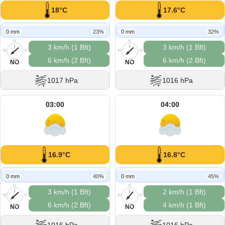
18°C
17.6°C
0 mm
23%
0 mm
32%
N
N
3 km/h (1 Bft)
3 km/h (1 Bft)
W
O
W
O
6 km/h (2 Bft)
6 km/h (2 Bft)
S
S
NO
NO
1017 hPa
1016 hPa
03:00
04:00
16.9°C
16.8°C
0 mm
40%
0 mm
45%
N
N
3 km/h (1 Bft)
2 km/h (1 Bft)
W
O
W
O
6 km/h (2 Bft)
4 km/h (1 Bft)
S
S
NO
NO