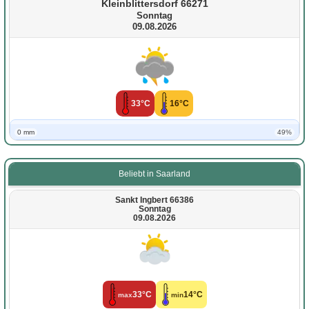
Kleinblittersdorf 66271
Sonntag
09.08.2026
33°C
16°C
0 mm
49%
Beliebt in Saarland
Sankt Ingbert 66386
Sonntag
09.08.2026
33°C
14°C
max
min