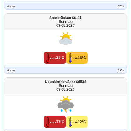
0 mm
37%
Saarbrücken 66111
Sonntag
09.08.2026
31°C
16°C
max
min
0 mm
39%
Neunkirchen/Saar 66538
Sonntag
09.08.2026
33°C
12°C
max
min