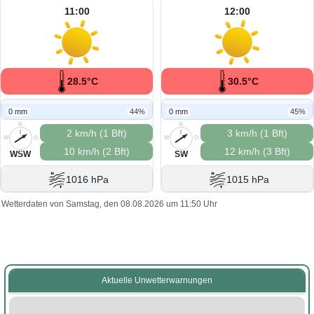
11:00
12:00
28.5°C
30.5°C
0 mm
44%
0 mm
45%
N
N
2 km/h (1 Bft)
3 km/h (1 Bft)
W
O
W
O
10 km/h (2 Bft)
12 km/h (3 Bft)
S
S
WSW
SW
1016 hPa
1015 hPa
Wetterdaten von Samstag, den 08.08.2026 um 11:50 Uhr
Aktuelle Unwetterwarnungen