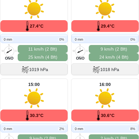
27.4°C
29.4°C
0 mm
0%
0 mm
0%
N
N
11 km/h (2 Bft)
9 km/h (2 Bft)
W
O
W
O
25 km/h (4 Bft)
24 km/h (4 Bft)
S
S
ONO
ONO
1019 hPa
1018 hPa
15:00
16:00
30.3°C
30.6°C
0 mm
2%
0 mm
8%
N
N
9 km/h (2 Bft)
2 km/h (1 Bft)