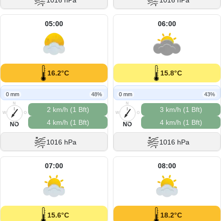
1016 hPa
1016 hPa
05:00
06:00
16.2°C
15.8°C
0 mm
48%
0 mm
43%
N
N
2 km/h (1 Bft)
3 km/h (1 Bft)
W
O
W
O
4 km/h (1 Bft)
4 km/h (1 Bft)
S
S
NO
NO
1016 hPa
1016 hPa
07:00
08:00
15.6°C
18.2°C