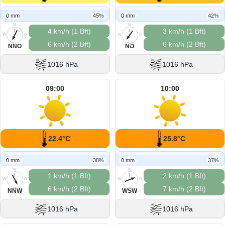
0 mm
45%
0 mm
42%
N
N
4 km/h (1 Bft)
3 km/h (1 Bft)
W
O
W
O
6 km/h (2 Bft)
6 km/h (2 Bft)
S
S
NNO
NO
1016 hPa
1016 hPa
09:00
10:00
22.4°C
25.8°C
0 mm
38%
0 mm
37%
N
N
1 km/h (1 Bft)
2 km/h (1 Bft)
W
O
W
O
6 km/h (2 Bft)
7 km/h (2 Bft)
S
S
NNW
WSW
1016 hPa
1016 hPa