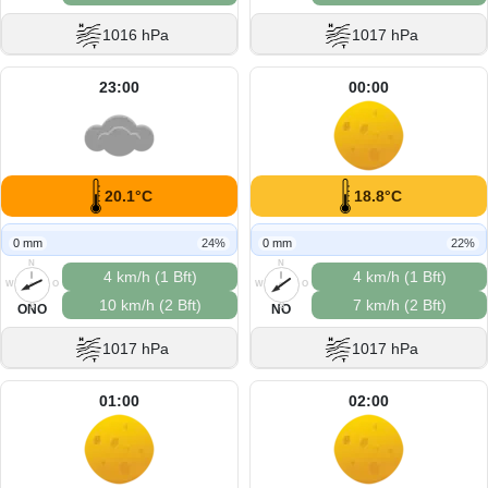
1016 hPa
1017 hPa
23:00
00:00
20.1°C
18.8°C
0 mm
24%
0 mm
22%
N
N
4 km/h (1 Bft)
4 km/h (1 Bft)
W
O
W
O
10 km/h (2 Bft)
7 km/h (2 Bft)
S
S
ONO
NO
1017 hPa
1017 hPa
01:00
02:00