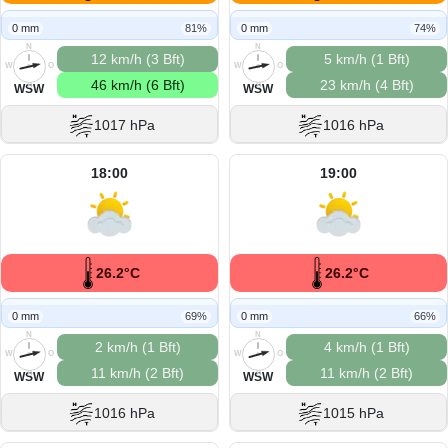
0 mm
81%
0 mm
74%
N
N
12 km/h (3 Bft)
5 km/h (1 Bft)
W
O
W
O
46 km/h (6 Bft)
23 km/h (4 Bft)
S
S
WSW
WSW
1017 hPa
1016 hPa
18:00
19:00
26.2°C
26.2°C
0 mm
69%
0 mm
66%
N
N
2 km/h (1 Bft)
4 km/h (1 Bft)
W
O
W
O
11 km/h (2 Bft)
11 km/h (2 Bft)
S
S
WSW
WSW
1016 hPa
1015 hPa