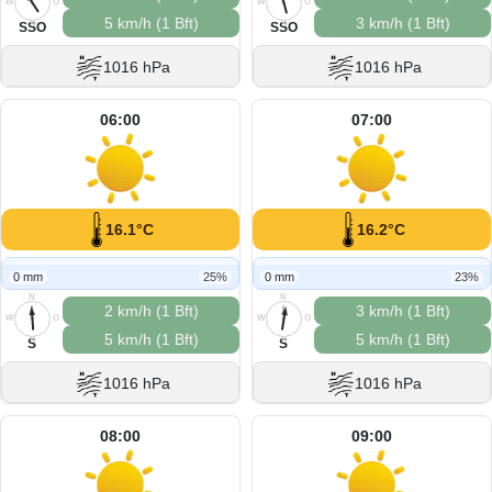
W
O
W
O
5 km/h (1 Bft)
3 km/h (1 Bft)
S
S
SSO
SSO
1016 hPa
1016 hPa
06:00
07:00
16.1°C
16.2°C
0 mm
25%
0 mm
23%
N
N
2 km/h (1 Bft)
3 km/h (1 Bft)
W
O
W
O
5 km/h (1 Bft)
5 km/h (1 Bft)
S
S
S
S
1016 hPa
1016 hPa
08:00
09:00