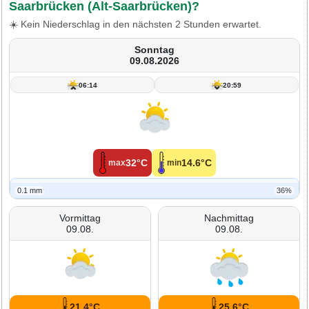
Saarbrücken (Alt-Saarbrücken)?
☀️ Kein Niederschlag in den nächsten 2 Stunden erwartet.
Sonntag
09.08.2026
06:14
20:59
32°C
14.6°C
max
min
0.1 mm
36%
Vormittag
Nachmittag
09.08.
09.08.
21.4°C
25.6°C