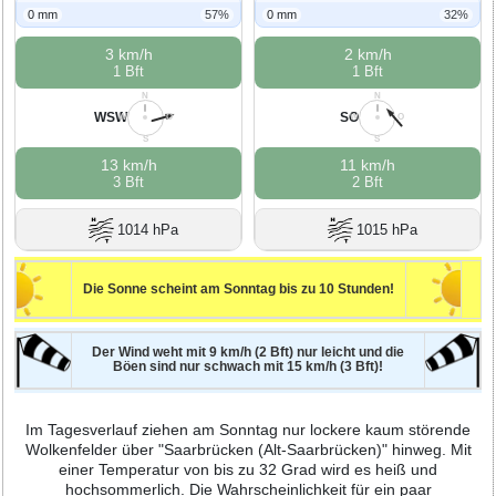
0 mm
57%
0 mm
32%
3 km/h
2 km/h
1 Bft
1 Bft
N
N
WSW
SO
W
O
W
O
S
S
13 km/h
11 km/h
3 Bft
2 Bft
1014 hPa
1015 hPa
Die Sonne scheint am Sonntag bis zu 10 Stunden!
Der Wind weht mit 9 km/h (2 Bft) nur leicht und die
Böen sind nur schwach mit 15 km/h (3 Bft)!
Im Tagesverlauf ziehen am Sonntag nur lockere kaum störende
Wolkenfelder über "Saarbrücken (Alt-Saarbrücken)" hinweg. Mit
einer Temperatur von bis zu 32 Grad wird es heiß und
hochsommerlich. Die Wahrscheinlichkeit für ein paar