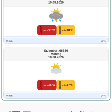
10.08.2026
33°C
18°C
max
min
0 mm
10%
St. Ingbert 66386
Montag
10.08.2026
34°C
17°C
max
min
0 mm
14%