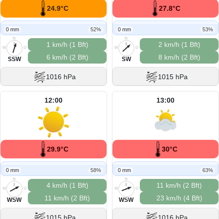
24.9°C
27.8°C
0 mm
52%
0 mm
53%
N
N
1 km/h (1 Bft)
2 km/h (1 Bft)
W
O
W
O
6 km/h (2 Bft)
8 km/h (2 Bft)
S
S
SSW
SW
1016 hPa
1015 hPa
12:00
13:00
29.9°C
30°C
0 mm
58%
0 mm
63%
N
N
4 km/h (1 Bft)
11 km/h (2 Bft)
W
O
W
O
11 km/h (2 Bft)
23 km/h (4 Bft)
S
S
WSW
WSW
1015 hPa
1016 hPa