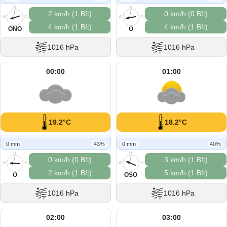
N
N
2 km/h (1 Bft)
0 km/h (0 Bft)
W
O
W
O
4 km/h (1 Bft)
4 km/h (1 Bft)
S
S
ONO
O
1016 hPa
1016 hPa
00:00
01:00
19.2°C
18.2°C
0 mm
43%
0 mm
40%
N
N
0 km/h (0 Bft)
3 km/h (1 Bft)
W
O
W
O
2 km/h (1 Bft)
5 km/h (1 Bft)
S
S
O
OSO
1016 hPa
1016 hPa
02:00
03:00