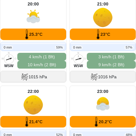
20:00
21:00
25.3°C
23°C
0 mm
59%
0 mm
57%
N
N
4 km/h (1 Bft)
3 km/h (1 Bft)
W
O
W
O
10 km/h (2 Bft)
9 km/h (2 Bft)
S
S
WSW
WSW
1015 hPa
1016 hPa
22:00
23:00
21.4°C
20.2°C
0 mm
52%
0 mm
48%