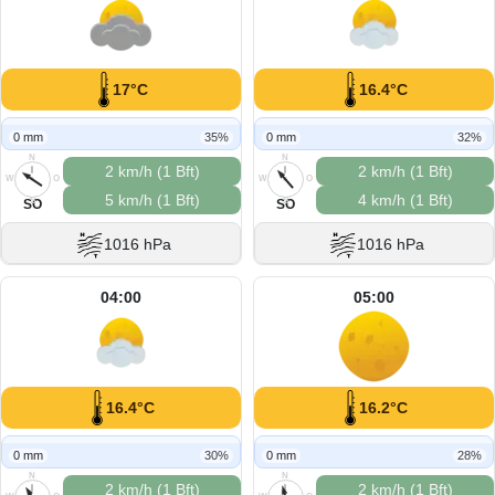
17°C
16.4°C
0 mm
35%
0 mm
32%
N
N
2 km/h (1 Bft)
2 km/h (1 Bft)
W
O
W
O
5 km/h (1 Bft)
4 km/h (1 Bft)
S
S
SO
SO
1016 hPa
1016 hPa
04:00
05:00
16.4°C
16.2°C
0 mm
30%
0 mm
28%
N
N
2 km/h (1 Bft)
2 km/h (1 Bft)