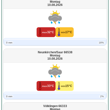
Montag
10.08.2026
32°C
17°C
max
min
0 mm
18%
Neunkirchen/Saar 66538
Montag
10.08.2026
33°C
15°C
max
min
0 mm
2%
Völklingen 66333
Montag