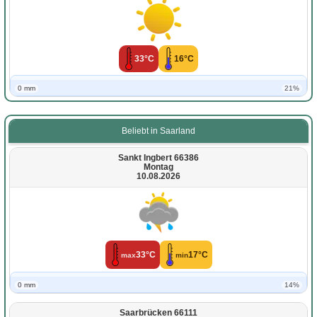
33°C
16°C
0 mm
21%
Beliebt in Saarland
Sankt Ingbert 66386
Montag
10.08.2026
33°C
17°C
max
min
0 mm
14%
Saarbrücken 66111