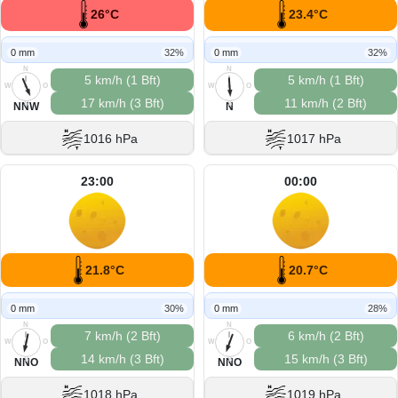
26°C
23.4°C
0 mm
32%
0 mm
32%
N
N
5 km/h (1 Bft)
5 km/h (1 Bft)
W
O
W
O
17 km/h (3 Bft)
11 km/h (2 Bft)
S
S
NNW
N
1016 hPa
1017 hPa
23:00
00:00
21.8°C
20.7°C
0 mm
30%
0 mm
28%
N
N
7 km/h (2 Bft)
6 km/h (2 Bft)
W
O
W
O
14 km/h (3 Bft)
15 km/h (3 Bft)
S
S
NNO
NNO
1018 hPa
1019 hPa