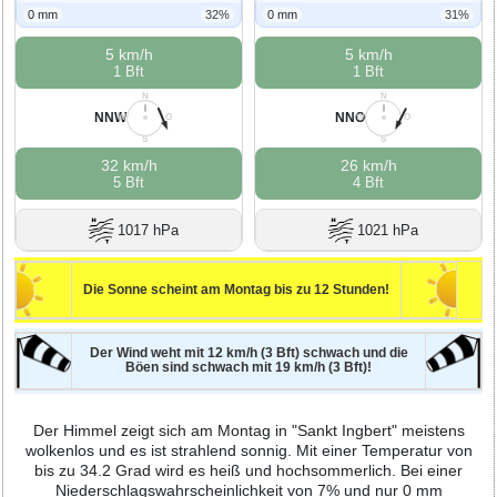
0 mm
32%
0 mm
31%
5 km/h
5 km/h
1 Bft
1 Bft
N
N
NNW
NNO
W
O
W
O
S
S
32 km/h
26 km/h
5 Bft
4 Bft
1017 hPa
1021 hPa
Die Sonne scheint am Montag bis zu 12 Stunden!
Der Wind weht mit 12 km/h (3 Bft) schwach und die
Böen sind schwach mit 19 km/h (3 Bft)!
Der Himmel zeigt sich am Montag in "Sankt Ingbert" meistens
wolkenlos und es ist strahlend sonnig. Mit einer Temperatur von
bis zu 34.2 Grad wird es heiß und hochsommerlich. Bei einer
Niederschlagswahrscheinlichkeit von 7% und nur 0 mm