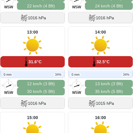
W
O
W
O
22 km/h (4 Bft)
24 km/h (4 Bft)
S
S
WSW
WSW
1016 hPa
1016 hPa
13:00
14:00
31.6°C
32.5°C
0 mm
34%
0 mm
34%
N
N
12 km/h (3 Bft)
13 km/h (3 Bft)
W
O
W
O
30 km/h (5 Bft)
35 km/h (5 Bft)
S
S
WSW
WSW
1016 hPa
1015 hPa
15:00
16:00