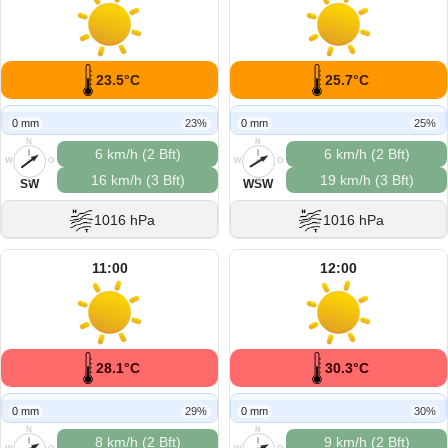
23.5°C
25.7°C
0 mm
23%
0 mm
25%
N
N
6 km/h (2 Bft)
6 km/h (2 Bft)
W
O
W
O
16 km/h (3 Bft)
19 km/h (3 Bft)
S
S
SW
WSW
1016 hPa
1016 hPa
11:00
12:00
28.1°C
30.3°C
0 mm
29%
0 mm
30%
N
N
8 km/h (2 Bft)
9 km/h (2 Bft)