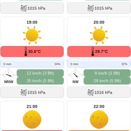
1015 hPa
1015 hPa
19:00
20:00
30.6°C
29.7°C
0 mm
34%
0 mm
32%
N
N
12 km/h (3 Bft)
8 km/h (2 Bft)
W
O
W
O
35 km/h (5 Bft)
29 km/h (5 Bft)
S
S
WNW
NW
1015 hPa
1016 hPa
21:00
22:00