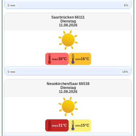
0 mm
8%
Saarbrücken 66111
Dienstag
11.08.2026
30°C
16°C
max
min
0 mm
18%
Neunkirchen/Saar 66538
Dienstag
11.08.2026
31°C
15°C
max
min