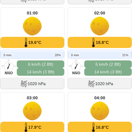
01:00
02:00
19.6°C
18.8°C
0 mm
28%
0 mm
31%
N
N
6 km/h (2 Bft)
6 km/h (2 Bft)
W
O
W
O
14 km/h (3 Bft)
14 km/h (3 Bft)
S
S
NNO
NNO
1020 hPa
1020 hPa
03:00
04:00
17.9°C
16.8°C