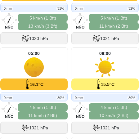
0 mm
31%
0 mm
32%
N
N
5 km/h (1 Bft)
5 km/h (1 Bft)
W
O
W
O
13 km/h (3 Bft)
11 km/h (2 Bft)
S
S
NNO
NNO
1020 hPa
1021 hPa
05:00
06:00
16.1°C
15.5°C
0 mm
30%
0 mm
30%
N
N
4 km/h (1 Bft)
4 km/h (1 Bft)
W
O
W
O
11 km/h (2 Bft)
10 km/h (2 Bft)
S
S
NNO
NNO
1021 hPa
1021 hPa