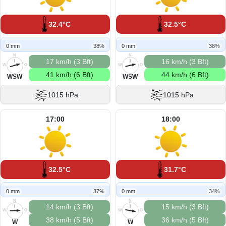
32.4°C
32.5°C
0 mm
38%
0 mm
38%
N
N
17 km/h (3 Bft)
16 km/h (3 Bft)
W
O
W
O
41 km/h (6 Bft)
44 km/h (6 Bft)
S
S
WSW
WSW
1015 hPa
1015 hPa
17:00
18:00
32.5°C
31.7°C
0 mm
37%
0 mm
34%
N
N
14 km/h (3 Bft)
15 km/h (3 Bft)
W
O
W
O
38 km/h (5 Bft)
36 km/h (5 Bft)
S
S
W
W