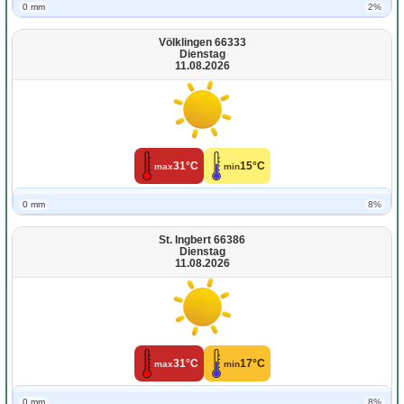
0 mm
2%
Völklingen 66333
Dienstag
11.08.2026
31°C
15°C
max
min
0 mm
8%
St. Ingbert 66386
Dienstag
11.08.2026
31°C
17°C
max
min
0 mm
8%