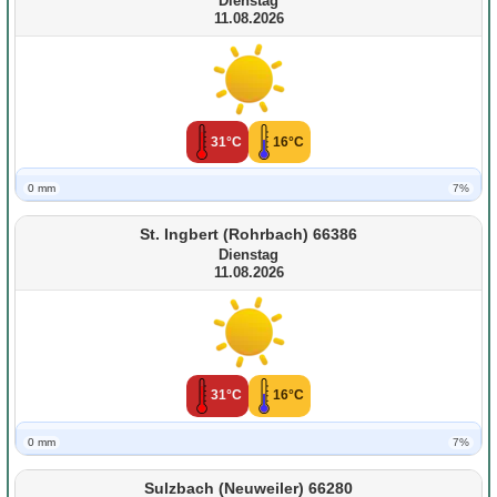
Dienstag
11.08.2026
31°C
16°C
0 mm
7%
St. Ingbert (Rohrbach) 66386
Dienstag
11.08.2026
31°C
16°C
0 mm
7%
Sulzbach (Neuweiler) 66280