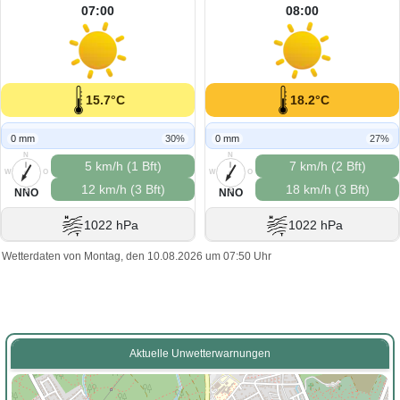
07:00
08:00
15.7°C
18.2°C
0 mm
30%
0 mm
27%
N
N
5 km/h (1 Bft)
7 km/h (2 Bft)
W
O
W
O
12 km/h (3 Bft)
18 km/h (3 Bft)
S
S
NNO
NNO
1022 hPa
1022 hPa
Wetterdaten von Montag, den 10.08.2026 um 07:50 Uhr
Aktuelle Unwetterwarnungen