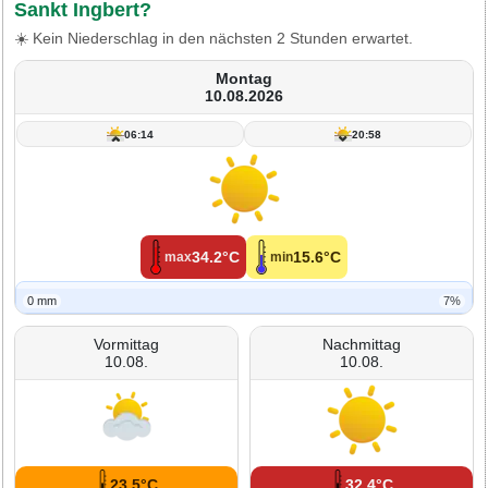
Sankt Ingbert?
☀️ Kein Niederschlag in den nächsten 2 Stunden erwartet.
Montag
10.08.2026
06:14
20:58
34.2°C
15.6°C
max
min
0 mm
7%
Vormittag
Nachmittag
10.08.
10.08.
23.5°C
32.4°C