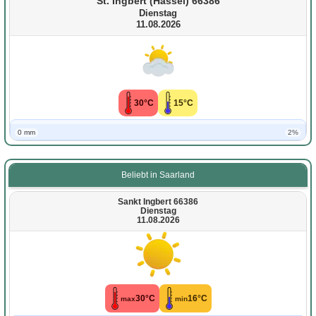
St. Ingbert (Hassel) 66386
Dienstag
11.08.2026
30°C
15°C
0 mm
2%
Beliebt in Saarland
Sankt Ingbert 66386
Dienstag
11.08.2026
30°C
16°C
max
min