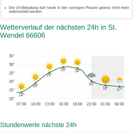
Die UV-Belastung darf heute in den sonnigen Phasen gewiss nicht mehr
unterschätzt werden.
Wetterverlauf der nächsten 24h in St.
Wendel 66606
35°
30°
29°
28°
25°
25°
20°
20°
19°
18°
17°
15°
14°
10°
07:00
10:00
13:00
16:00
19:00
22:00
01:00
04:00
Stundenwerte nächste 24h