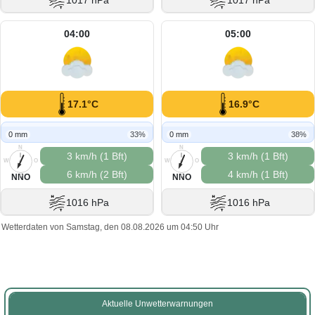
1017 hPa
1017 hPa
04:00
05:00
17.1°C
16.9°C
0 mm
33%
0 mm
38%
N
N
3 km/h (1 Bft)
3 km/h (1 Bft)
W
O
W
O
6 km/h (2 Bft)
4 km/h (1 Bft)
S
S
NNO
NNO
1016 hPa
1016 hPa
Wetterdaten von Samstag, den 08.08.2026 um 04:50 Uhr
Aktuelle Unwetterwarnungen