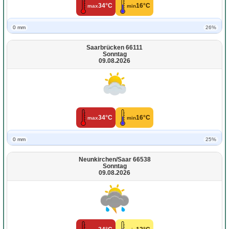
34°C
16°C
max
min
0 mm
26%
Saarbrücken 66111
Sonntag
09.08.2026
34°C
16°C
max
min
0 mm
25%
Neunkirchen/Saar 66538
Sonntag
09.08.2026