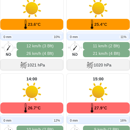
23.6°C
25.4°C
0 mm
10%
0 mm
11%
N
N
12 km/h (3 Bft)
11 km/h (2 Bft)
W
O
W
O
26 km/h (4 Bft)
21 km/h (4 Bft)
S
S
NO
NO
1021 hPa
1020 hPa
14:00
15:00
26.7°C
27.9°C
0 mm
12%
0 mm
16%
N
N
10 km/h (2 Bft)
9 km/h (2 Bft)