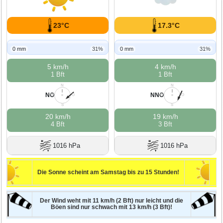
23°C
17.3°C
0 mm
31%
0 mm
31%
5 km/h
4 km/h
1 Bft
1 Bft
N
N
NO
NNO
W
O
W
O
S
S
20 km/h
19 km/h
4 Bft
3 Bft
1016 hPa
1016 hPa
Die Sonne scheint am Samstag bis zu 15 Stunden!
Der Wind weht mit 11 km/h (2 Bft) nur leicht und die
Böen sind nur schwach mit 13 km/h (3 Bft)!