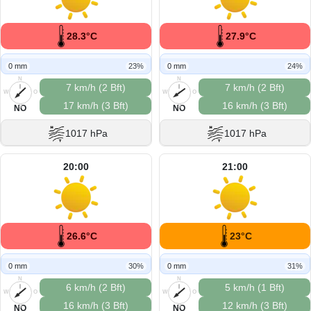
28.3°C
27.9°C
0 mm
23%
0 mm
24%
N
N
7 km/h (2 Bft)
7 km/h (2 Bft)
W
O
W
O
17 km/h (3 Bft)
16 km/h (3 Bft)
S
S
NO
NO
1017 hPa
1017 hPa
20:00
21:00
26.6°C
23°C
0 mm
30%
0 mm
31%
N
N
6 km/h (2 Bft)
5 km/h (1 Bft)
W
O
W
O
16 km/h (3 Bft)
12 km/h (3 Bft)
S
S
NO
NO