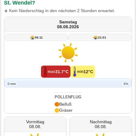
St. Wendel?
☀️ Kein Niederschlag in den nächsten 2 Stunden erwartet.
Samstag
08.08.2026
06:11
21:01
31.7°C
12°C
max
min
0 mm
6%
POLLENFLUG
Beifuß
Gräser
Vormittag
Nachmittag
08.08.
08.08.