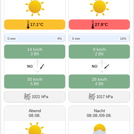
17.1°C
27.9°C
0 mm
4%
0 mm
16%
14 km/h
9 km/h
3 Bft
2 Bft
N
N
NO
NO
W
O
W
O
S
S
30 km/h
28 km/h
5 Bft
4 Bft
1021 hPa
1017 hPa
Abend
Nacht
08.08.
08.08./09.08.