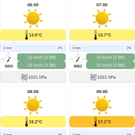
06:00
07:00
13.6°C
13.7°C
0 mm
2%
0 mm
2%
N
N
10 km/h (2 Bft)
10 km/h (2 Bft)
W
O
W
O
19 km/h (3 Bft)
20 km/h (4 Bft)
S
S
NNO
NNO
1021 hPa
1022 hPa
08:00
09:00
15.2°C
17.1°C
0 mm
3%
0 mm
4%