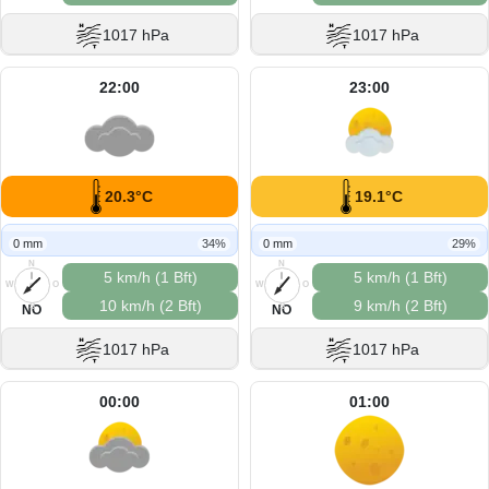
1017 hPa
1017 hPa
22:00
23:00
20.3°C
19.1°C
0 mm
34%
0 mm
29%
N
N
5 km/h (1 Bft)
5 km/h (1 Bft)
W
O
W
O
10 km/h (2 Bft)
9 km/h (2 Bft)
S
S
NO
NO
1017 hPa
1017 hPa
00:00
01:00