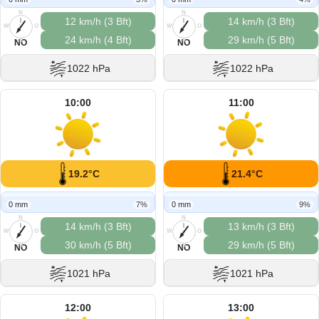
N
N
12 km/h (3 Bft)
14 km/h (3 Bft)
W
O
W
O
24 km/h (4 Bft)
29 km/h (5 Bft)
S
S
NO
NO
1022 hPa
1022 hPa
10:00
11:00
19.2°C
21.4°C
0 mm
7%
0 mm
9%
N
N
14 km/h (3 Bft)
13 km/h (3 Bft)
W
O
W
O
30 km/h (5 Bft)
29 km/h (5 Bft)
S
S
NO
NO
1021 hPa
1021 hPa
12:00
13:00