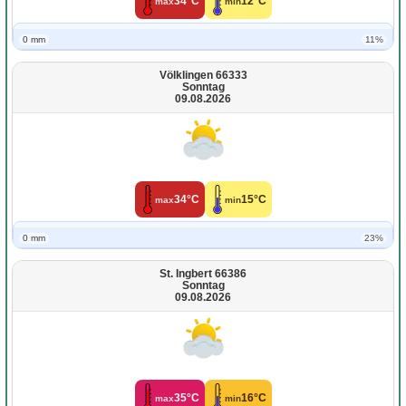
34°C
12°C
max
min
0 mm
11%
Völklingen 66333
Sonntag
09.08.2026
34°C
15°C
max
min
0 mm
23%
St. Ingbert 66386
Sonntag
09.08.2026
35°C
16°C
max
min