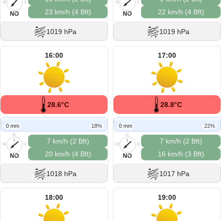
W
O
W
O
23 km/h (4 Bft)
22 km/h (4 Bft)
S
S
NO
NO
1019 hPa
1019 hPa
16:00
17:00
28.6°C
28.8°C
0 mm
18%
0 mm
22%
N
N
7 km/h (2 Bft)
7 km/h (2 Bft)
W
O
W
O
20 km/h (4 Bft)
16 km/h (3 Bft)
S
S
NO
NO
1018 hPa
1017 hPa
18:00
19:00