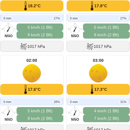
18.2°C
17.8°C
0 mm
27%
0 mm
27%
N
N
5 km/h (1 Bft)
5 km/h (1 Bft)
W
O
W
O
9 km/h (2 Bft)
8 km/h (2 Bft)
S
S
NNO
NNO
1017 hPa
1017 hPa
02:00
03:00
17.6°C
17.3°C
0 mm
28%
0 mm
31%
N
N
5 km/h (1 Bft)
4 km/h (1 Bft)
W
O
W
O
8 km/h (2 Bft)
7 km/h (2 Bft)
S
S
NNO
NNO