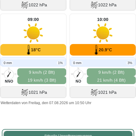
1022 hPa
1022 hPa
09:00
10:00
18°C
20.9°C
0 mm
1%
0 mm
3%
N
N
9 km/h (2 Bft)
9 km/h (2 Bft)
W
O
W
O
19 km/h (3 Bft)
21 km/h (4 Bft)
S
S
NNO
NO
1021 hPa
1021 hPa
Wetterdaten von Freitag, den 07.08.2026 um 10:50 Uhr
Aktuelle Unwetterwarnungen