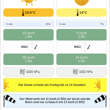
19.6°C
14°C
0 mm
25%
0 mm
7%
10 km/h
6 km/h
2 Bft
2 Bft
N
N
NNO
NNO
W
O
W
O
S
S
30 km/h
24 km/h
5 Bft
4 Bft
1020 hPa
1022 hPa
Die Sonne scheint am Freitag bis zu 14 Stunden!
Der Wind weht mit 11 km/h (2 Bft) nur leicht und die
Böen sind nur schwach mit 13 km/h (3 Bft)!