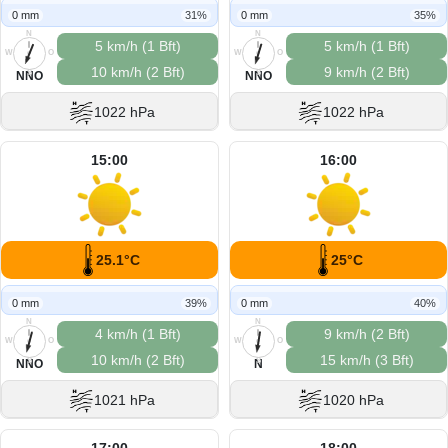
0 mm
31%
0 mm
35%
N
N
5 km/h (1 Bft)
5 km/h (1 Bft)
W
O
W
O
10 km/h (2 Bft)
9 km/h (2 Bft)
S
S
NNO
NNO
1022 hPa
1022 hPa
15:00
16:00
25.1°C
25°C
0 mm
39%
0 mm
40%
N
N
4 km/h (1 Bft)
9 km/h (2 Bft)
W
O
W
O
10 km/h (2 Bft)
15 km/h (3 Bft)
S
S
NNO
N
1021 hPa
1020 hPa
17:00
18:00