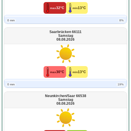
32°C
13°C
max
min
0 mm
8%
Saarbrücken 66111
Samstag
08.08.2026
30°C
13°C
max
min
0 mm
19%
Neunkirchen/Saar 66538
Samstag
08.08.2026