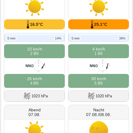
16.5°C
25.1°C
0 mm
14%
0 mm
39%
10 km/h
4 km/h
2 Bft
1 Bft
N
N
NNO
NNO
W
O
W
O
S
S
26 km/h
30 km/h
4 Bft
5 Bft
1023 hPa
1020 hPa
Abend
Nacht
07.08.
07.08./08.08.