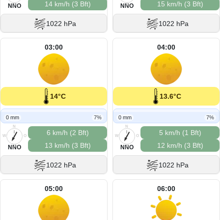
14 km/h (3 Bft)
15 km/h (3 Bft)
S
S
NNO
NNO
1022 hPa
1022 hPa
03:00
04:00
14°C
13.6°C
0 mm
7%
0 mm
7%
N
N
6 km/h (2 Bft)
5 km/h (1 Bft)
W
O
W
O
13 km/h (3 Bft)
12 km/h (3 Bft)
S
S
NNO
NNO
1022 hPa
1022 hPa
05:00
06:00