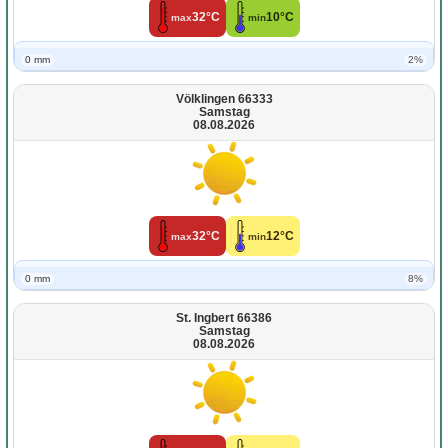
32°C
10°C
max
min
0 mm
2%
Völklingen 66333
Samstag
08.08.2026
32°C
12°C
max
min
0 mm
8%
St. Ingbert 66386
Samstag
08.08.2026