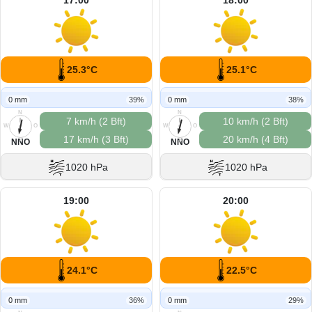
25.3°C
25.1°C
0 mm
39%
0 mm
38%
N
N
7 km/h (2 Bft)
10 km/h (2 Bft)
W
O
W
O
17 km/h (3 Bft)
20 km/h (4 Bft)
S
S
NNO
NNO
1020 hPa
1020 hPa
19:00
20:00
24.1°C
22.5°C
0 mm
36%
0 mm
29%