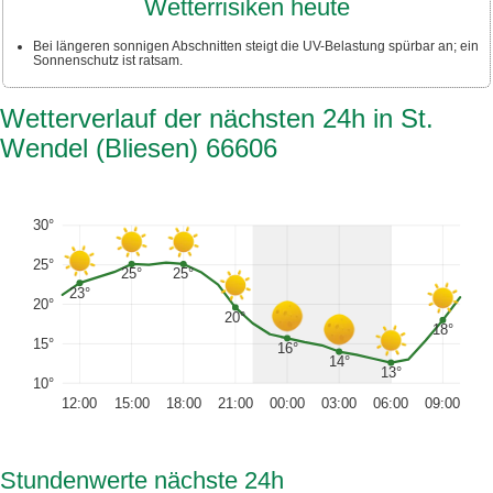
Wetterrisiken heute
Bei längeren sonnigen Abschnitten steigt die UV-Belastung spürbar an; ein
Sonnenschutz ist ratsam.
Wetterverlauf der nächsten 24h in St.
Wendel (Bliesen) 66606
30°
25°
25°
25°
23°
20°
20°
18°
15°
16°
14°
13°
10°
12:00
15:00
18:00
21:00
00:00
03:00
06:00
09:00
Stundenwerte nächste 24h