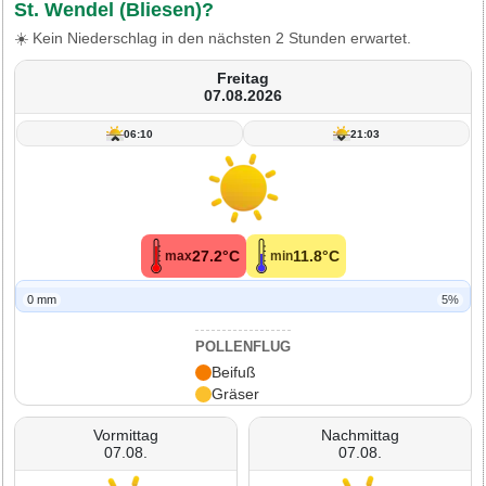
St. Wendel (Bliesen)?
☀️ Kein Niederschlag in den nächsten 2 Stunden erwartet.
Freitag
07.08.2026
06:10
21:03
27.2°C
11.8°C
max
min
0 mm
5%
POLLENFLUG
Beifuß
Gräser
Vormittag
Nachmittag
07.08.
07.08.