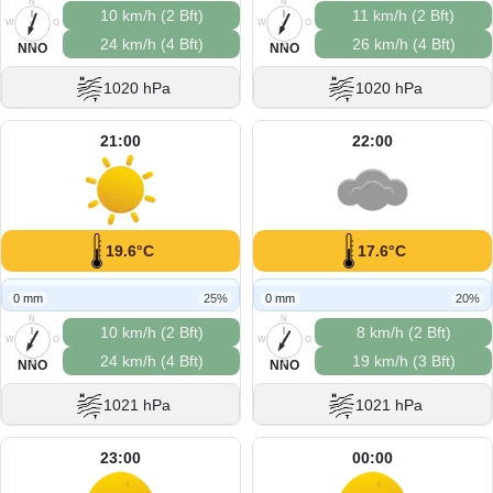
N
N
10 km/h (2 Bft)
11 km/h (2 Bft)
W
O
W
O
24 km/h (4 Bft)
26 km/h (4 Bft)
S
S
NNO
NNO
1020 hPa
1020 hPa
21:00
22:00
19.6°C
17.6°C
0 mm
25%
0 mm
20%
N
N
10 km/h (2 Bft)
8 km/h (2 Bft)
W
O
W
O
24 km/h (4 Bft)
19 km/h (3 Bft)
S
S
NNO
NNO
1021 hPa
1021 hPa
23:00
00:00