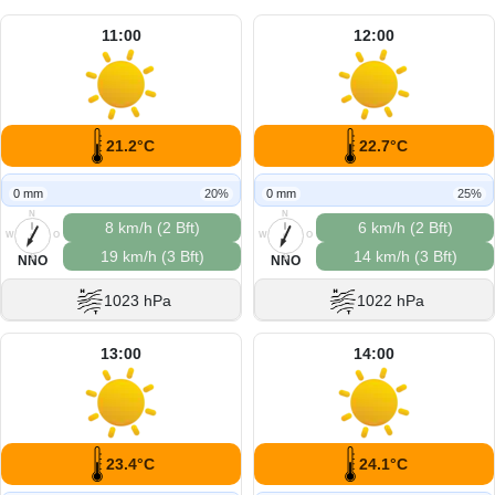
11:00
12:00
21.2°C
22.7°C
0 mm
20%
0 mm
25%
N
N
8 km/h (2 Bft)
6 km/h (2 Bft)
W
O
W
O
19 km/h (3 Bft)
14 km/h (3 Bft)
S
S
NNO
NNO
1023 hPa
1022 hPa
13:00
14:00
23.4°C
24.1°C