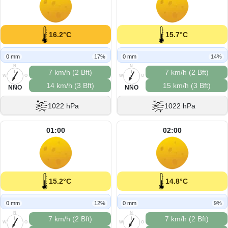
16.2°C
15.7°C
0 mm
17%
0 mm
14%
N
N
7 km/h (2 Bft)
7 km/h (2 Bft)
W
O
W
O
14 km/h (3 Bft)
15 km/h (3 Bft)
S
S
NNO
NNO
1022 hPa
1022 hPa
01:00
02:00
15.2°C
14.8°C
0 mm
12%
0 mm
9%
N
N
7 km/h (2 Bft)
7 km/h (2 Bft)
W
O
W
O