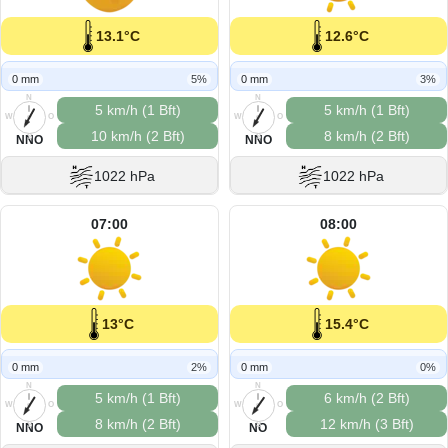
13.1°C
12.6°C
0 mm
5%
0 mm
3%
N
N
5 km/h (1 Bft)
5 km/h (1 Bft)
W
O
W
O
10 km/h (2 Bft)
8 km/h (2 Bft)
S
S
NNO
NNO
1022 hPa
1022 hPa
07:00
08:00
13°C
15.4°C
0 mm
2%
0 mm
0%
N
N
5 km/h (1 Bft)
6 km/h (2 Bft)
W
O
W
O
8 km/h (2 Bft)
12 km/h (3 Bft)
S
S
NNO
NO