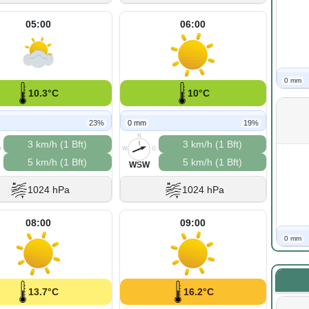
05:00
06:00
0 mm
10.3°C
10°C
23%
0 mm
19%
N
3 km/h (1 Bft)
3 km/h (1 Bft)
O
W
O
5 km/h (1 Bft)
5 km/h (1 Bft)
S
WSW
1024 hPa
1024 hPa
08:00
09:00
0 mm
13.7°C
16.2°C