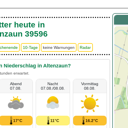
ter heute in
enzaun 39596
chenende
10-Tage
keine Warnungen
Radar
en Niederschlag in Altenzaun?
tunden erwartet.
Abend
Nacht
Vormittag
07.08.
07.08./08.08.
08.08.
17°C
11°C
16.2°C