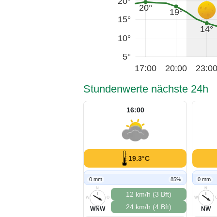
20°
20°
19°
15°
14°
10°
5°
17:00
20:00
23:0
Stundenwerte nächste 24h
16:00
19.3°C
0 mm
85%
0 mm
N
N
12 km/h (3 Bft)
W
O
W
24 km/h (4 Bft)
S
S
WNW
NW