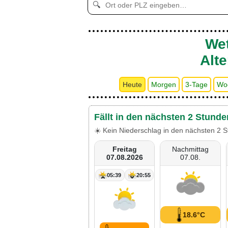
🔍
Wet
Alt
Heute
Morgen
3-Tage
Wo
Fällt in den nächsten 2 Stund
☀️ Kein Niederschlag in den nächsten 2 S
Freitag
Nachmittag
07.08.2026
07.08.
05:39
20:55
18.6°C