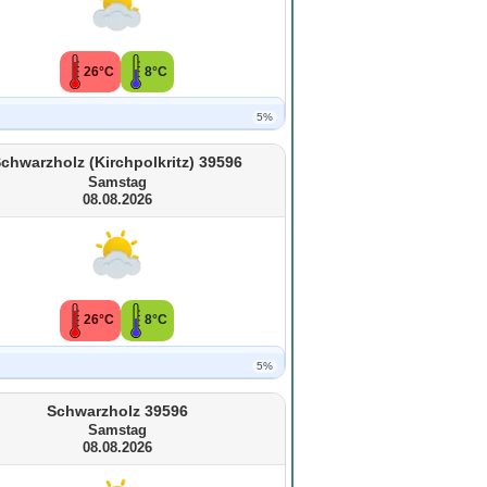
26°C
8°C
5%
chwarzholz (Kirchpolkritz) 39596
Samstag
08.08.2026
26°C
8°C
5%
Schwarzholz 39596
Samstag
08.08.2026