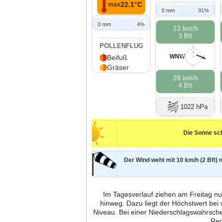
22.1°C
max
0 mm
91%
0 mm
4%
12 km/h
3 Bft
POLLENFLUG
N
WNW
Beifuß
W
O
Gräser
S
28 km/h
4 Bft
1022 hPa
Die Sonne sch
Der Wind weht mit 10 km/h (2 Bft) 
Im Tagesverlauf ziehen am Freitag nu
hinweg. Dazu liegt der Höchstwert be
Niveau. Bei einer Niederschlagswahrsch
Reg