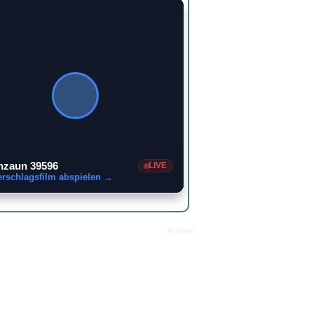
nzaun 39596
LIVE
erschlagsfilm abspielen →
Anzeige