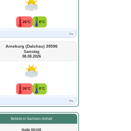
26°C
8°C
5%
Arneburg (Dalchau) 39596
Samstag
08.08.2026
26°C
8°C
5%
Beliebt in Sachsen-Anhalt
Halle 06108