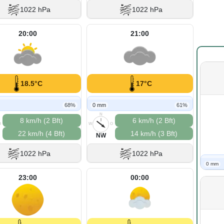
1022 hPa
1022 hPa
20:00
21:00
18.5°C
17°C
68%
0 mm
61%
N
8 km/h (2 Bft)
6 km/h (2 Bft)
O
W
O
22 km/h (4 Bft)
14 km/h (3 Bft)
S
NW
1022 hPa
1022 hPa
0 mm
23:00
00:00