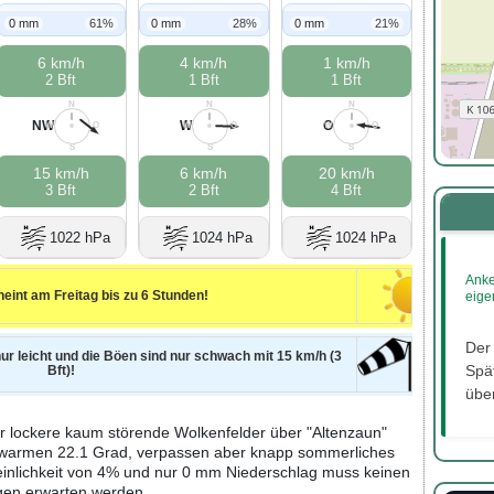
0 mm
61%
0 mm
28%
0 mm
21%
6 km/h
4 km/h
1 km/h
2 Bft
1 Bft
1 Bft
N
N
N
NW
W
O
W
O
W
O
W
O
S
S
S
15 km/h
6 km/h
20 km/h
3 Bft
2 Bft
4 Bft
1022 hPa
1024 hPa
1024 hPa
Anke
eint am Freitag bis zu 6 Stunden!
eige
Der
nur leicht und die Böen sind nur schwach mit 15 km/h (3
Spät
Bft)!
über
r lockere kaum störende Wolkenfelder über "Altenzaun"
i warmen 22.1 Grad, verpassen aber knapp sommerliches
einlichkeit von 4% und nur 0 mm Niederschlag muss keinen
en erwarten werden.