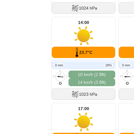
1024 hPa
14:00
23.7°C
0 mm
28%
0 mm
N
N
10 km/h (2 Bft)
W
O
W
14 km/h (3 Bft)
S
S
O
O
1023 hPa
17:00