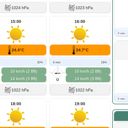
1024 hPa
1023 hPa
15:00
16:00
0 mm
24.4°C
24.7°C
30%
0 mm
28%
N
10 km/h (2 Bft)
10 km/h (2 Bft)
O
W
O
14 km/h (3 Bft)
14 km/h (3 Bft)
S
O
1022 hPa
1022 hPa
0 mm
18:00
19:00