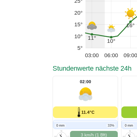
25°
20°
15°
16°
10°
11°
10°
5°
03:00
06:00
09:0
Stundenwerte nächste 24h
02:00
11.4°C
0 mm
33%
0 mm
N
N
3 km/h (1 Bft)
W
O
W