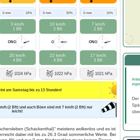
0 mm
18%
0 mm
30%
0 mm
16%
3 km/h
10 km/h
7 km/h
1 Bft
2 Bft
2 Bft
N
N
N
ONO
O
ONO
W
O
W
O
W
O
S
S
S
20 km/h
22 km/h
17 km/h
4 Bft
4 Bft
3 Bft
1024 hPa
1022 hPa
1021 hPa
Anke
eige
int am Samstag bis zu 13 Stunden!
Der
Spät
m/h (2 Bft) und auch Böen sind mit 7 km/h (2 Bft) nur
leicht!
über
chersleben (Schackenthal)" meistens wolkenlos und es ist
erreicht dabei mit bis zu 26.3 Grad sommerliche Werte. Bei
it von 4% und nur 0 mm Niederschlag muss keinen Regen