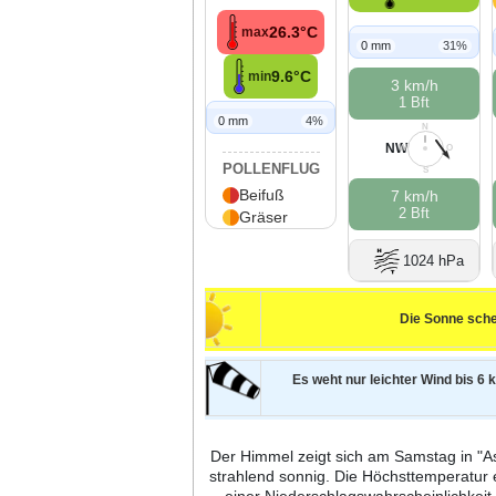
26.3°C
max
0 mm
31%
9.6°C
min
3 km/h
1 Bft
0 mm
4%
N
NW
W
O
POLLENFLUG
S
Beifuß
7 km/h
2 Bft
Gräser
1024 hPa
Die Sonne sche
Es weht nur leichter Wind bis 6 k
Der Himmel zeigt sich am Samstag in "As
strahlend sonnig. Die Höchsttemperatur 
einer Niederschlagswahrscheinlichke