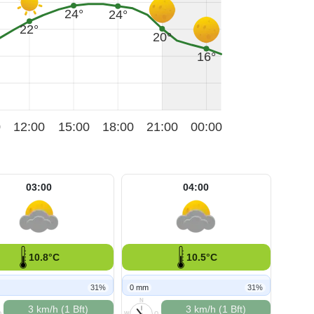
24°
24°
22°
20°
16°
0
12:00
15:00
18:00
21:00
00:00
03:00
04:00
10.8°C
10.5°C
31%
0 mm
31%
N
3 km/h (1 Bft)
3 km/h (1 Bft)
O
W
O