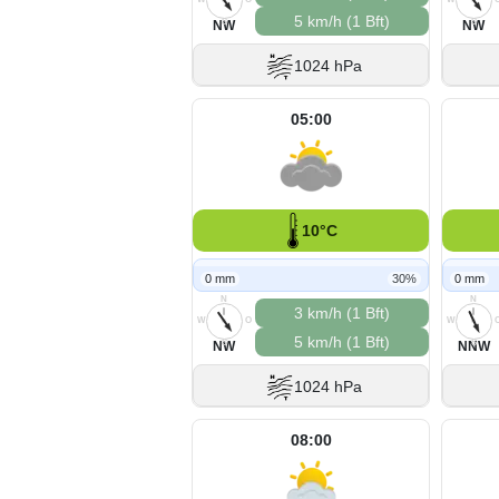
5 km/h (1 Bft)
S
S
NW
NW
1024 hPa
05:00
10°C
0 mm
30%
0 mm
N
N
3 km/h (1 Bft)
W
O
W
5 km/h (1 Bft)
S
S
NW
NNW
1024 hPa
08:00