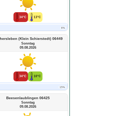
34°C
13°C
6%
hersleben (Klein Schierstedt) 06449
Sonntag
09.08.2026
34°C
10°C
15%
Beesenlaublingen 06425
Sonntag
09.08.2026