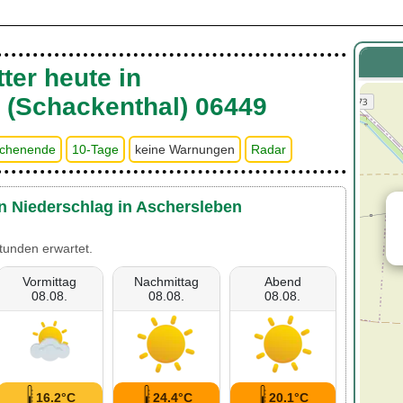
ter heute in
 (Schackenthal) 06449
chenende
10-Tage
keine Warnungen
Radar
en Niederschlag in Aschersleben
tunden erwartet.
Vormittag
Nachmittag
Abend
08.08.
08.08.
08.08.
16.2°C
24.4°C
20.1°C