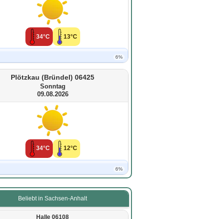
34°C
13°C
6%
Plötzkau (Bründel) 06425
Sonntag
09.08.2026
34°C
12°C
6%
Beliebt in Sachsen-Anhalt
Halle 06108