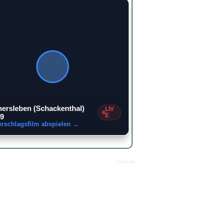
ersleben (Schackenthal)
LIV
E
9
erschlagsfilm abspielen →
Anzeige