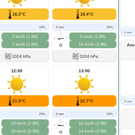
16.2°C
18.4°C
18%
0 mm
18%
0 mm
N
3 km/h (1 Bft)
9 km/h (2 Bft)
O
W
O
7 km/h (2 Bft)
16 km/h (3 Bft)
Asc
S
O
1024 hPa
1024 hPa
12:00
13:00
21.5°C
22.7°C
0 mm
25%
0 mm
29%
N
10 km/h (2 Bft)
10 km/h (2 Bft)
O
W
O
16 km/h (3 Bft)
14 km/h (3 Bft)
S
O