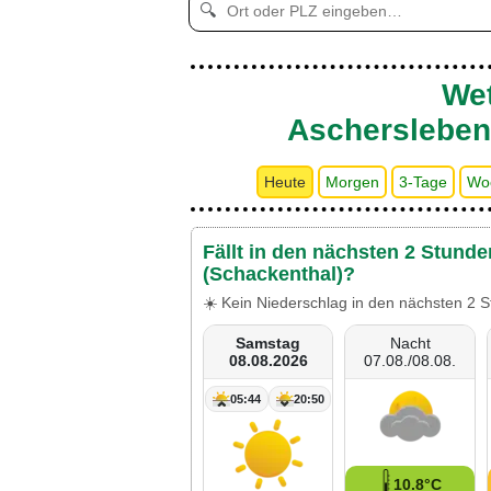
🔍
Wet
Aschersleben
Heute
Morgen
3-Tage
Wo
Fällt in den nächsten 2 Stund
(Schackenthal)?
☀️ Kein Niederschlag in den nächsten 2 S
Samstag
Nacht
08.08.2026
07.08./08.08.
05:44
20:50
10.8°C