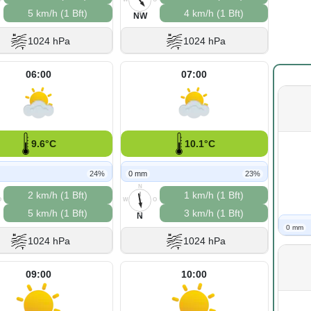
5 km/h (1 Bft)
4 km/h (1 Bft)
S
NW
1024 hPa
1024 hPa
06:00
07:00
9.6°C
10.1°C
24%
0 mm
23%
N
2 km/h (1 Bft)
1 km/h (1 Bft)
O
W
O
5 km/h (1 Bft)
3 km/h (1 Bft)
S
N
0 mm
1024 hPa
1024 hPa
09:00
10:00