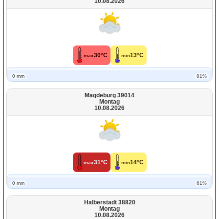
10.08.2026
30°C
13°C
max
min
0 mm
81%
Magdeburg 39014
Montag
10.08.2026
31°C
14°C
max
min
0 mm
61%
Halberstadt 38820
Montag
10.08.2026