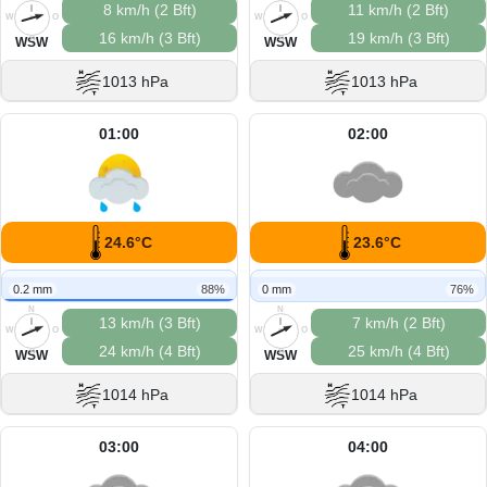
8 km/h (2 Bft)
11 km/h (2 Bft)
W
O
W
O
16 km/h (3 Bft)
19 km/h (3 Bft)
S
S
WSW
WSW
1013 hPa
1013 hPa
01:00
02:00
24.6°C
23.6°C
0.2 mm
88%
0 mm
76%
N
N
13 km/h (3 Bft)
7 km/h (2 Bft)
W
O
W
O
24 km/h (4 Bft)
25 km/h (4 Bft)
S
S
WSW
WSW
1014 hPa
1014 hPa
03:00
04:00