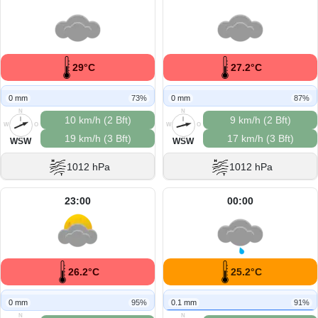
29°C
27.2°C
0 mm
73%
0 mm
87%
N
N
10 km/h (2 Bft)
9 km/h (2 Bft)
W
O
W
O
19 km/h (3 Bft)
17 km/h (3 Bft)
S
S
WSW
WSW
1012 hPa
1012 hPa
23:00
00:00
26.2°C
25.2°C
0 mm
95%
0.1 mm
91%
N
N