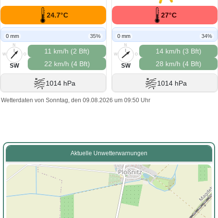
24.7°C
27°C
0 mm
35%
0 mm
34%
N
N
11 km/h (2 Bft)
14 km/h (3 Bft)
W
O
W
O
22 km/h (4 Bft)
28 km/h (4 Bft)
S
S
SW
SW
1014 hPa
1014 hPa
Wetterdaten von Sonntag, den 09.08.2026 um 09:50 Uhr
Aktuelle Unwetterwarnungen