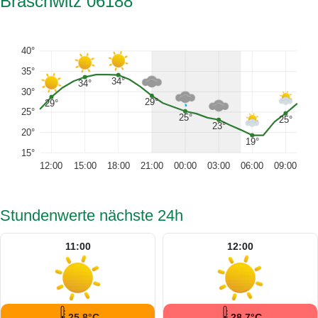
Braschwitz 06188
40°
35°
34°
34°
30°
29°
29°
25°
25°
25°
23°
20°
19°
15°
12:00
15:00
18:00
21:00
00:00
03:00
06:00
09:00
Stundenwerte nächste 24h
11:00
12:00
25.8°C
28.7°C