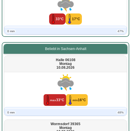
33°C
17°C
0 mm
47%
Beliebt in Sachsen-Anhalt
Halle 06108
Montag
10.08.2026
33°C
16°C
max
min
0 mm
48%
Wormsdorf 39365
Montag