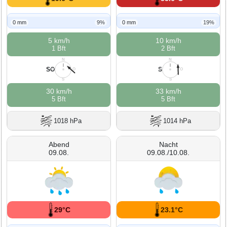
0 mm
9%
0 mm
19%
5 km/h
10 km/h
1 Bft
2 Bft
N
N
SO
S
W
O
W
O
S
S
30 km/h
33 km/h
5 Bft
5 Bft
1018 hPa
1014 hPa
Abend
Nacht
09.08.
09.08./10.08.
29°C
23.1°C