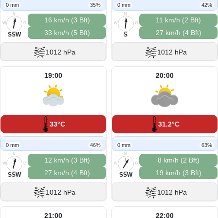
0 mm
35%
0 mm
42%
N
N
16 km/h (3 Bft)
11 km/h (2 Bft)
W
O
W
O
33 km/h (5 Bft)
27 km/h (4 Bft)
S
S
SSW
S
1012 hPa
1012 hPa
19:00
20:00
33°C
31.2°C
0 mm
46%
0 mm
63%
N
N
12 km/h (3 Bft)
8 km/h (2 Bft)
W
O
W
O
27 km/h (4 Bft)
19 km/h (3 Bft)
S
S
SSW
SSW
1012 hPa
1012 hPa
21:00
22:00