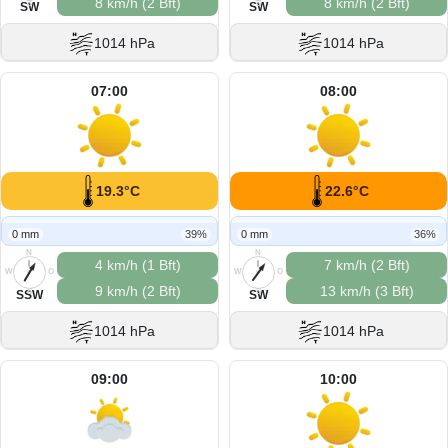
8 km/h (2 Bft)
8 km/h (2 Bft)
S
S
SW
SW
1014 hPa
1014 hPa
07:00
08:00
19.3°C
22.6°C
0 mm
39%
0 mm
36%
N
N
4 km/h (1 Bft)
7 km/h (2 Bft)
W
O
W
O
9 km/h (2 Bft)
13 km/h (3 Bft)
S
S
SSW
SW
1014 hPa
1014 hPa
09:00
10:00