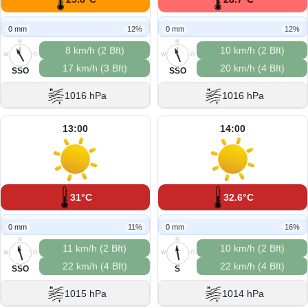
0 mm
12%
0 mm
12%
N
N
8 km/h (2 Bft)
10 km/h (2 Bft)
W
O
W
O
17 km/h (3 Bft)
20 km/h (4 Bft)
S
S
SSO
SSO
1016 hPa
1016 hPa
13:00
14:00
31°C
32.6°C
0 mm
11%
0 mm
16%
N
N
11 km/h (2 Bft)
10 km/h (2 Bft)
W
O
W
O
22 km/h (4 Bft)
22 km/h (4 Bft)
S
S
SSO
S
1015 hPa
1014 hPa