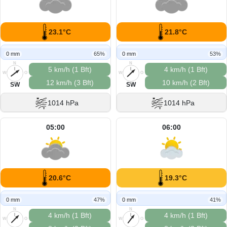
23.1°C
21.8°C
0 mm
65%
0 mm
53%
N
N
5 km/h (1 Bft)
4 km/h (1 Bft)
W
O
W
O
12 km/h (3 Bft)
10 km/h (2 Bft)
S
S
SW
SW
1014 hPa
1014 hPa
05:00
06:00
20.6°C
19.3°C
0 mm
47%
0 mm
41%
N
N
4 km/h (1 Bft)
4 km/h (1 Bft)
W
O
W
O