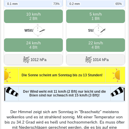
0.1 mm
73%
0.2 mm
65%
10 km/h
5 km/h
2 Bft
1 Bft
N
N
WSW
SW
W
O
W
O
S
S
24 km/h
22 km/h
4 Bft
4 Bft
1012 hPa
1014 hPa
Die Sonne scheint am Sonntag bis zu 13 Stunden!
Der Wind weht mit 11 km/h (2 Bft) nur leicht und die
Böen sind nur schwach mit 15 km/h (3 Bft)!
Der Himmel zeigt sich am Sonntag in "Braschwitz" meistens
wolkenlos und es ist strahlend sonnig. Mit einer Temperatur von
bis zu 34.2 Grad wird es heiß und hochsommerlich. Es muss öfter
mit Niederschlägen gerechnet werden, die es bis auf eine