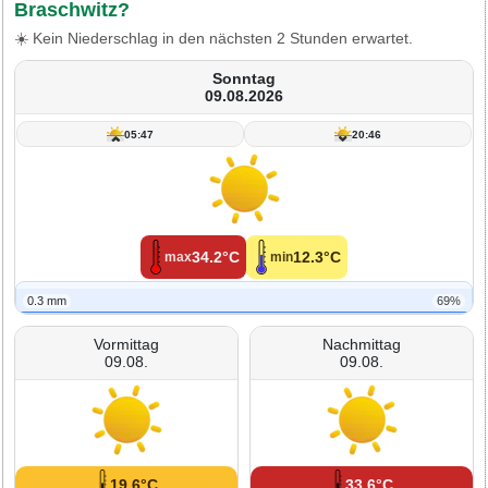
Braschwitz?
☀️ Kein Niederschlag in den nächsten 2 Stunden erwartet.
Sonntag
09.08.2026
05:47
20:46
34.2°C
12.3°C
max
min
0.3 mm
69%
Vormittag
Nachmittag
09.08.
09.08.
19.6°C
33.6°C