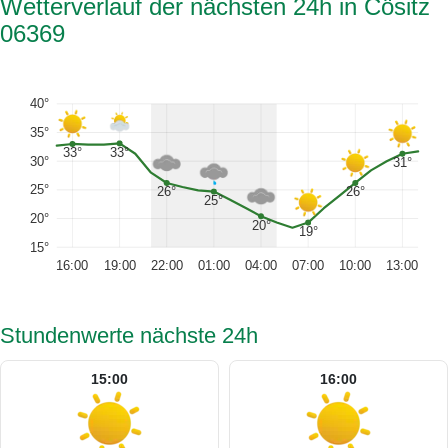
Wetterverlauf der nächsten 24h in Cösitz
06369
40°
35°
33°
33°
30°
31°
25°
26°
26°
25°
20°
20°
19°
15°
16:00
19:00
22:00
01:00
04:00
07:00
10:00
13:00
Stundenwerte nächste 24h
15:00
16:00