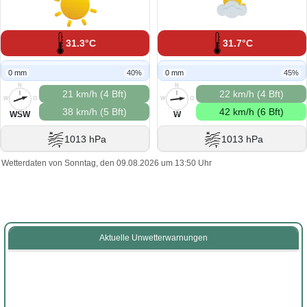
31.3°C
31.7°C
0 mm
40%
0 mm
45%
N
N
21 km/h (4 Bft)
22 km/h (4 Bft)
W
O
W
O
38 km/h (5 Bft)
42 km/h (6 Bft)
S
S
WSW
W
1013 hPa
1013 hPa
Wetterdaten von Sonntag, den 09.08.2026 um 13:50 Uhr
Aktuelle Unwetterwarnungen