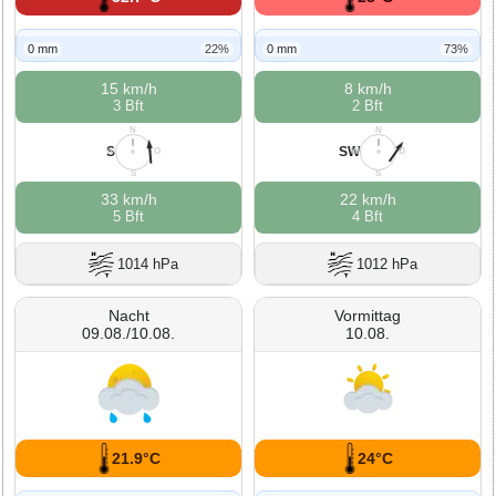
0 mm
22%
0 mm
73%
15 km/h
8 km/h
3 Bft
2 Bft
N
N
S
SW
W
O
W
O
S
S
33 km/h
22 km/h
5 Bft
4 Bft
1014 hPa
1012 hPa
Nacht
Vormittag
09.08./10.08.
10.08.
21.9°C
24°C