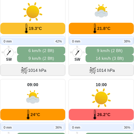
19.3°C
21.8°C
0 mm
42%
0 mm
38%
N
N
6 km/h (2 Bft)
9 km/h (2 Bft)
W
O
W
O
9 km/h (2 Bft)
14 km/h (3 Bft)
S
S
SW
SW
1014 hPa
1014 hPa
09:00
10:00
24°C
26.2°C
0 mm
36%
0 mm
36%
N
N