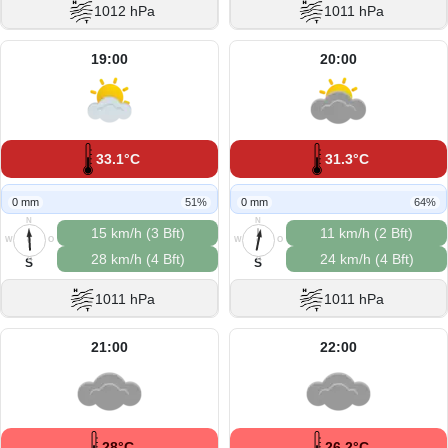
1012 hPa
1011 hPa
19:00
20:00
33.1°C
31.3°C
0 mm
51%
0 mm
64%
N
N
15 km/h (3 Bft)
11 km/h (2 Bft)
W
O
W
O
28 km/h (4 Bft)
24 km/h (4 Bft)
S
S
S
S
1011 hPa
1011 hPa
21:00
22:00
28°C
26.2°C