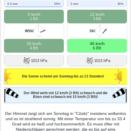
0.3 mm
59%
0 mm
36%
5 km/h
12 km/h
1 Bft
3 Bft
N
N
WSW
SW
W
O
W
O
S
S
20 km/h
46 km/h
4 Bft
6 Bft
1013 hPa
1013 hPa
Die Sonne scheint am Sonntag bis zu 13 Stunden!
Der Wind weht mit 12 km/h (3 Bft) schwach und die
Böen sind schwach mit 15 km/h (3 Bft)!
Der Himmel zeigt sich am Sonntag in "Cösitz" meistens wolkenlos
und es ist strahlend sonnig. Mit einer Temperatur von bis zu 33.4
Grad wird es heiß und hochsommerlich. Es muss öfter mit
Niederschlägen gerechnet werden, die es bis auf eine