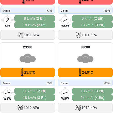
0 mm
73%
0 mm
83%
N
N
8 km/h (2 Bft)
8 km/h (2 Bft)
W
O
W
O
18 km/h (3 Bft)
13 km/h (3 Bft)
S
S
SW
WSW
1011 hPa
1011 hPa
23:00
00:00
25.5°C
24.9°C
0 mm
89%
0 mm
83%
N
N
11 km/h (2 Bft)
13 km/h (3 Bft)
W
O
W
O
18 km/h (3 Bft)
24 km/h (4 Bft)
S
S
WSW
WSW
1012 hPa
1012 hPa