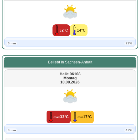
32°C
14°C
0 mm
22%
Beliebt in Sachsen-Anhalt
Halle 06108
Montag
10.08.2026
33°C
17°C
max
min
0 mm
47%