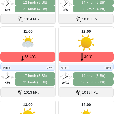
12 km/h (3 Bft)
14 km/h (3 Bft)
W
O
W
O
21 km/h (4 Bft)
25 km/h (4 Bft)
S
S
SW
SW
1014 hPa
1013 hPa
11:00
12:00
28.4°C
30°C
0 mm
37%
0 mm
36%
N
N
17 km/h (3 Bft)
19 km/h (3 Bft)
W
O
W
O
31 km/h (5 Bft)
36 km/h (5 Bft)
S
S
SW
WSW
1013 hPa
1013 hPa
13:00
14:00