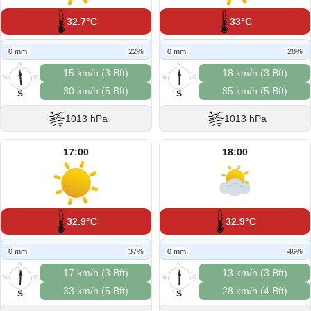
32.7°C
33°C
0 mm
22%
0 mm
28%
N
N
15 km/h (3 Bft)
18 km/h (3 Bft)
W
O
W
O
30 km/h (5 Bft)
35 km/h (5 Bft)
S
S
S
S
1013 hPa
1013 hPa
17:00
18:00
32.9°C
32.9°C
0 mm
37%
0 mm
46%
N
N
17 km/h (3 Bft)
13 km/h (3 Bft)
W
O
W
O
33 km/h (5 Bft)
28 km/h (4 Bft)
S
S
S
S