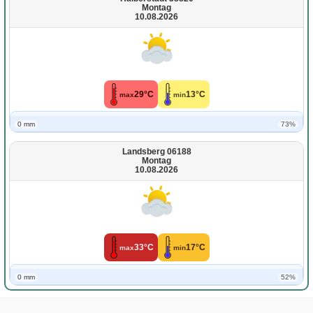
Montag
10.08.2026
29°C
13°C
max
min
0 mm
73%
Landsberg 06188
Montag
10.08.2026
33°C
17°C
max
min
0 mm
52%