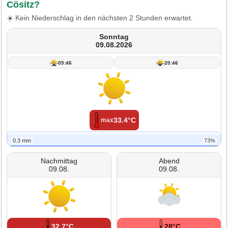
Cösitz?
☀️ Kein Niederschlag in den nächsten 2 Stunden erwartet.
Sonntag
09.08.2026
05:46
20:46
33.4°C
max
0.3 mm
73%
Nachmittag
Abend
09.08.
09.08.
32.7°C
28°C