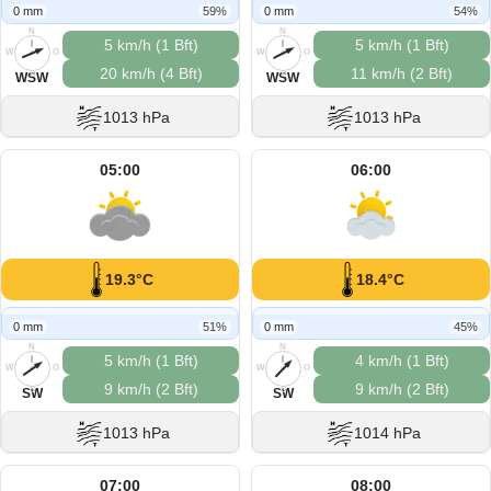
0 mm
59%
0 mm
54%
N
N
5 km/h (1 Bft)
5 km/h (1 Bft)
W
O
W
O
20 km/h (4 Bft)
11 km/h (2 Bft)
S
S
WSW
WSW
1013 hPa
1013 hPa
05:00
06:00
19.3°C
18.4°C
0 mm
51%
0 mm
45%
N
N
5 km/h (1 Bft)
4 km/h (1 Bft)
W
O
W
O
9 km/h (2 Bft)
9 km/h (2 Bft)
S
S
SW
SW
1013 hPa
1014 hPa
07:00
08:00