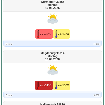
Wormsdorf 39365
Montag
10.08.2026
30°C
13°C
max
min
0 mm
71%
Magdeburg 39014
Montag
10.08.2026
31°C
15°C
max
min
0 mm
60%
Halberstadt 38820