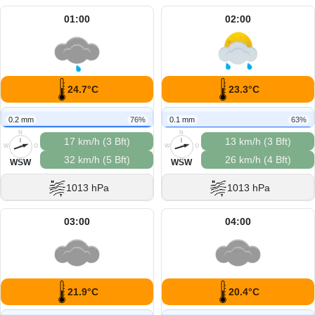
01:00
02:00
24.7°C
23.3°C
0.2 mm
76%
0.1 mm
63%
N
N
17 km/h (3 Bft)
13 km/h (3 Bft)
W
O
W
O
32 km/h (5 Bft)
26 km/h (4 Bft)
S
S
WSW
WSW
1013 hPa
1013 hPa
03:00
04:00
21.9°C
20.4°C