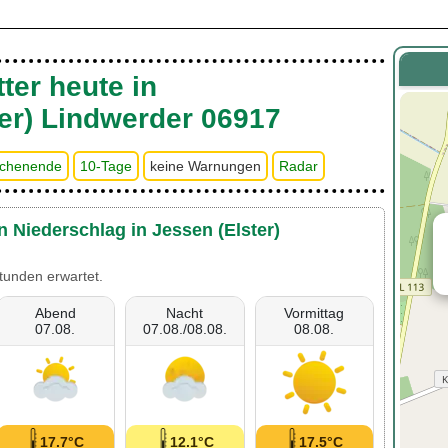
ter heute in
er) Lindwerder 06917
chenende
10-Tage
keine Warnungen
Radar
n Niederschlag in Jessen (Elster)
tunden erwartet.
Abend
Nacht
Vormittag
07.08.
07.08./08.08.
08.08.
17.7°C
12.1°C
17.5°C