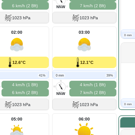
6 km/h (2 Bft)
7 km/h (2 Bft)
S
NNW
1023 hPa
1023 hPa
02:00
03:00
0 mm
12.6°C
12.1°C
41%
0 mm
39%
N
4 km/h (1 Bft)
4 km/h (1 Bft)
O
W
O
6 km/h (2 Bft)
7 km/h (2 Bft)
S
NNW
1023 hPa
1023 hPa
0 mm
05:00
06:00