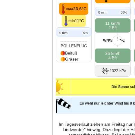
23.6°C
max
0 mm
58%
11°C
min
11 km/h
2 Bft
0 mm
5%
N
WNW
W
O
POLLENFLUG
S
Beifuß
26 km/h
4 Bft
Gräser
1022 hPa
Die Sonne sch
Es weht nur leichter Wind bis 8 k
Im Tagesverlauf ziehen am Freitag nur 
Lindwerder" hinweg. Dazu liegt der 
sommerliches Niveau. Bei einer N