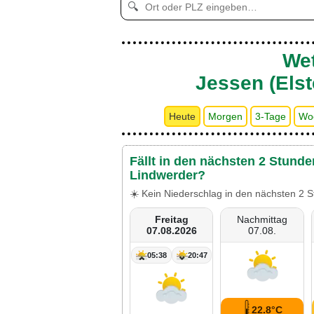
🔍
Wet
Jessen (Elst
Heute
Morgen
3-Tage
Wo
Fällt in den nächsten 2 Stunde
Lindwerder?
☀️ Kein Niederschlag in den nächsten 2 S
Freitag
Nachmittag
07.08.2026
07.08.
05:38
20:47
22.8°C