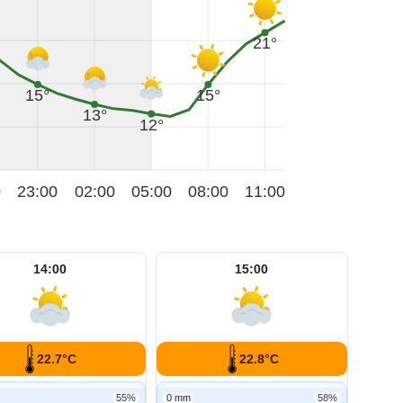
21°
15°
15°
13°
12°
0
23:00
02:00
05:00
08:00
11:00
14:00
15:00
22.7°C
22.8°C
55%
0 mm
58%