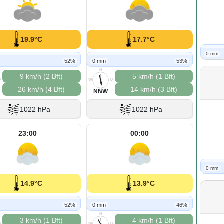
19.9°C
17.7°C
0 mm
52%
0 mm
53%
N
9 km/h (2 Bft)
5 km/h (1 Bft)
O
W
O
26 km/h (4 Bft)
14 km/h (3 Bft)
S
NNW
1022 hPa
1022 hPa
23:00
00:00
0 mm
14.9°C
13.9°C
52%
0 mm
46%
N
3 km/h (1 Bft)
4 km/h (1 Bft)
O
W
O