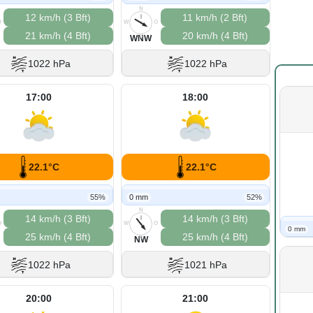
N
12 km/h (3 Bft)
11 km/h (2 Bft)
O
W
O
21 km/h (4 Bft)
20 km/h (4 Bft)
S
WNW
1022 hPa
1022 hPa
17:00
18:00
22.1°C
22.1°C
55%
0 mm
52%
N
14 km/h (3 Bft)
14 km/h (3 Bft)
O
W
O
0 mm
25 km/h (4 Bft)
25 km/h (4 Bft)
S
NW
1022 hPa
1021 hPa
20:00
21:00