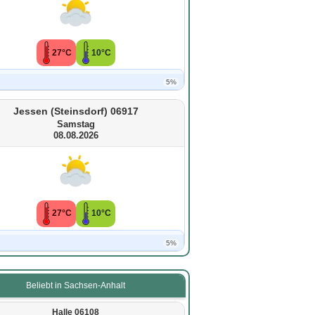
27°C
10°C
5%
Jessen (Steinsdorf) 06917
Samstag
08.08.2026
27°C
10°C
5%
Beliebt in Sachsen-Anhalt
Halle 06108