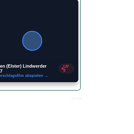
2
en (Elster) Lindwerder
LIV
E
7
erschlagsfilm abspielen →
Anzeige