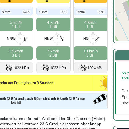
0 mm
53%
0 mm
39%
0 mm
26%
5 km/h
4 km/h
4 km/h
1 Bft
1 Bft
1 Bft
N
N
N
NNW
NNW
NO
W
O
W
O
W
O
S
S
S
13 km/h
7 km/h
19 km/h
3 Bft
2 Bft
3 Bft
1022 hPa
1023 hPa
1024 hPa
Anke
eige
eint am Freitag bis zu 9 Stunden!
Der
Spät
m/h (2 Bft) und auch Böen sind mit 9 km/h (2 Bft) nur
leicht!
über
lockere kaum störende Wolkenfelder über "Jessen (Elster)
Höchstwert bei warmen 23.6 Grad, verpassen aber knapp
iederschlagswahrscheinlichkeit von 5% und nur 0 mm