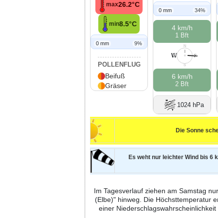
26.2°C
max
0 mm
34%
8.5°C
min
4 km/h
1 Bft
0 mm
9%
N
W
W
O
POLLENFLUG
S
Beifuß
6 km/h
2 Bft
Gräser
1024 hPa
Die Sonne sche
Es weht nur leichter Wind bis 6 k
Im Tagesverlauf ziehen am Samstag nu
(Elbe)" hinweg. Die Höchsttemperatur e
einer Niederschlagswahrscheinlichke