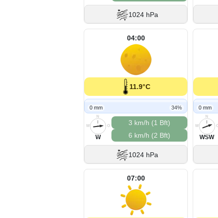
1024 hPa
04:00
11.9°C
0 mm
34%
0 mm
N
N
3 km/h (1 Bft)
W
O
W
6 km/h (2 Bft)
S
S
W
WSW
1024 hPa
07:00