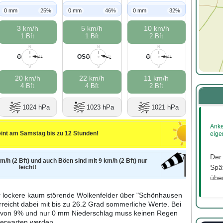
0 mm
25%
0 mm
46%
0 mm
32%
3 km/h
5 km/h
10 km/h
1 Bft
1 Bft
2 Bft
N
N
N
O
OSO
O
W
O
W
O
W
O
S
S
S
20 km/h
22 km/h
11 km/h
4 Bft
4 Bft
2 Bft
1024 hPa
1023 hPa
1021 hPa
Anke
int am Samstag bis zu 12 Stunden!
eige
Der
m/h (2 Bft) und auch Böen sind mit 9 km/h (2 Bft) nur
Spät
leicht!
über
r lockere kaum störende Wolkenfelder über "Schönhausen
rreicht dabei mit bis zu 26.2 Grad sommerliche Werte. Bei
it von 9% und nur 0 mm Niederschlag muss keinen Regen
erwarten werden.