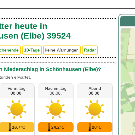
ter heute in
sen (Elbe) 39524
2
chenende
10-Tage
keine Warnungen
Radar
en Niederschlag in Schönhausen (Elbe)?
tunden erwartet.
Vormittag
Nachmittag
Abend
08.08.
08.08.
08.08.
16.7°C
24.2°C
20°C