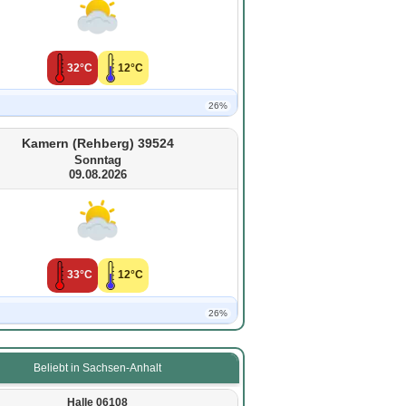
32°C
12°C
26%
Kamern (Rehberg) 39524
Sonntag
09.08.2026
33°C
12°C
26%
Beliebt in Sachsen-Anhalt
Halle 06108