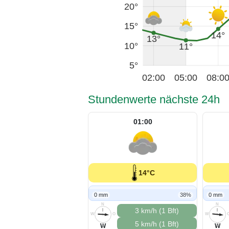
20°
15°
14°
13°
10°
11°
5°
02:00
05:00
08:0
Stundenwerte nächste 24h
01:00
14°C
0 mm
38%
0 mm
N
N
3 km/h (1 Bft)
W
O
W
5 km/h (1 Bft)
S
S
W
W