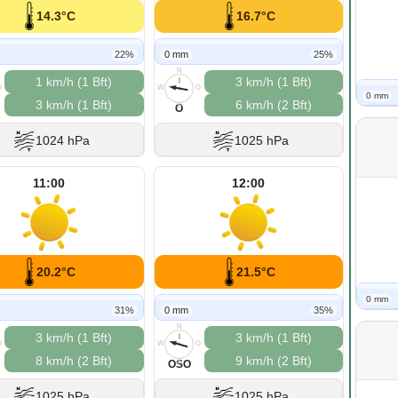
14.3°C
16.7°C
22%
0 mm
25%
N
1 km/h (1 Bft)
3 km/h (1 Bft)
O
W
O
0 mm
3 km/h (1 Bft)
6 km/h (2 Bft)
S
O
1024 hPa
1025 hPa
11:00
12:00
20.2°C
21.5°C
0 mm
31%
0 mm
35%
N
3 km/h (1 Bft)
3 km/h (1 Bft)
O
W
O
8 km/h (2 Bft)
9 km/h (2 Bft)
S
OSO
1025 hPa
1025 hPa