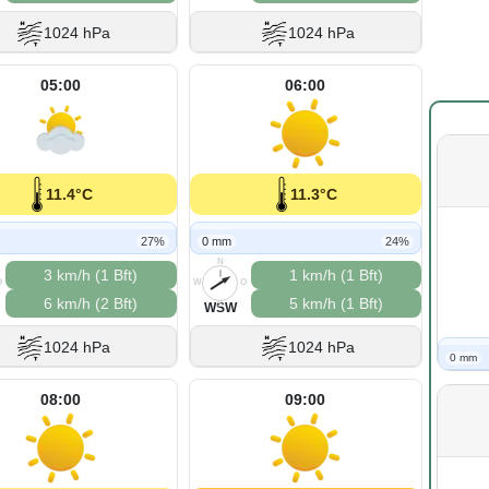
1024 hPa
1024 hPa
05:00
06:00
11.4°C
11.3°C
27%
0 mm
24%
N
3 km/h (1 Bft)
1 km/h (1 Bft)
O
W
O
6 km/h (2 Bft)
5 km/h (1 Bft)
S
WSW
1024 hPa
1024 hPa
0 mm
08:00
09:00