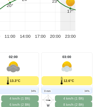
23°
20°
17°
0
11:00
14:00
17:00
20:00
23:00
02:00
03:00
13.3°C
12.6°C
34%
0 mm
34%
N
4 km/h (1 Bft)
4 km/h (1 Bft)
O
W
O
6 km/h (2 Bft)
8 km/h (2 Bft)
S
W