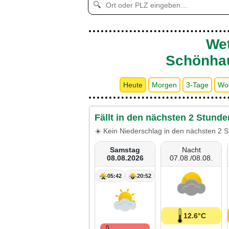
🔍
Wet
Schönhau
Heute
Morgen
3-Tage
Wo
Fällt in den nächsten 2 Stund
☀️ Kein Niederschlag in den nächsten 2 S
Samstag
Nacht
08.08.2026
07.08./08.08.
05:42
20:52
12.6°C