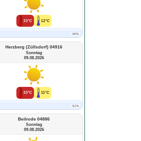
33°C
12°C
66%
Herzberg (Züllsdorf) 04916
Sonntag
09.08.2026
33°C
11°C
61%
Beilrode 04886
Sonntag
09.08.2026