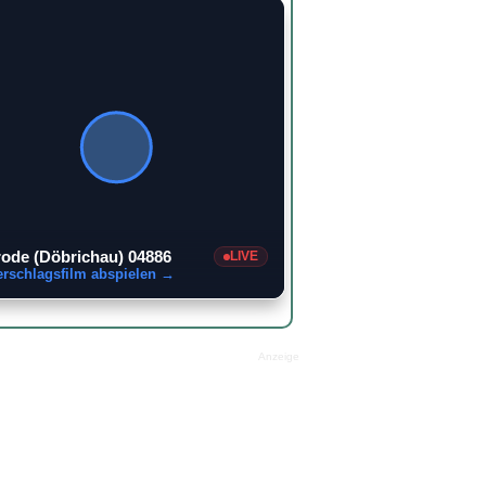
rode (Döbrichau) 04886
LIVE
erschlagsfilm abspielen →
Anzeige