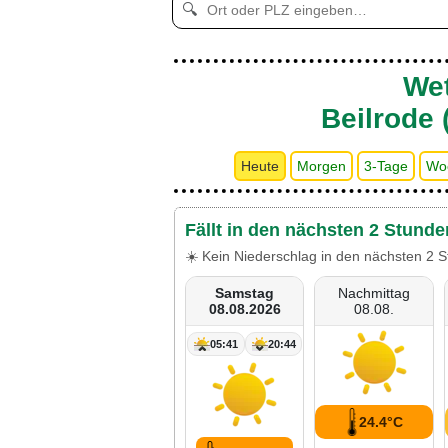
🔍
Wet
Beilrode 
Heute
Morgen
3-Tage
Wo
Fällt in den nächsten 2 Stunde
☀️ Kein Niederschlag in den nächsten 2 S
Samstag
Nachmittag
08.08.2026
08.08.
05:41
20:44
24.4°C