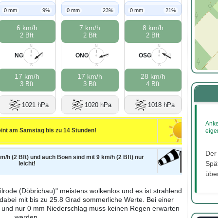
0 mm
9%
0 mm
23%
0 mm
21%
6 km/h
7 km/h
8 km/h
2 Bft
2 Bft
2 Bft
N
N
N
NO
ONO
OSO
W
O
W
O
W
O
S
S
S
17 km/h
17 km/h
28 km/h
3 Bft
3 Bft
4 Bft
1021 hPa
1020 hPa
1018 hPa
Anke
int am Samstag bis zu 14 Stunden!
eige
Der
m/h (2 Bft) und auch Böen sind mit 9 km/h (2 Bft) nur
Spät
leicht!
über
lrode (Döbrichau)" meistens wolkenlos und es ist strahlend
 dabei mit bis zu 25.8 Grad sommerliche Werte. Bei einer
% und nur 0 mm Niederschlag muss keinen Regen erwarten
werden.