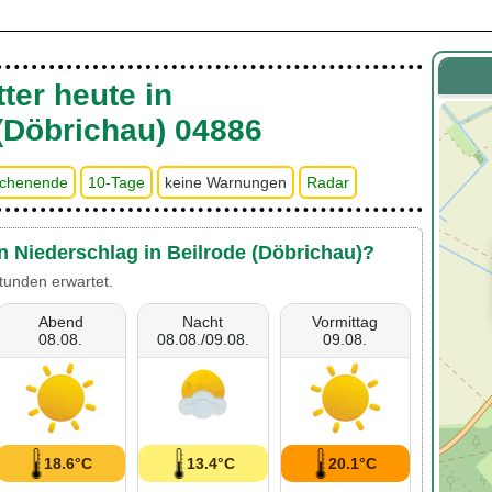
ter heute in
(Döbrichau) 04886
chenende
10-Tage
keine Warnungen
Radar
n Niederschlag in Beilrode (Döbrichau)?
tunden erwartet.
Abend
Nacht
Vormittag
08.08.
08.08./09.08.
09.08.
18.6°C
13.4°C
20.1°C