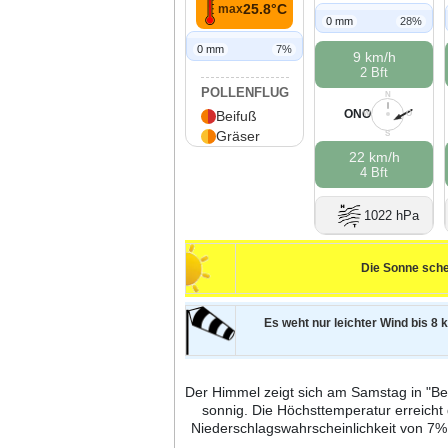
25.8°C
max
0 mm
28%
0 mm
7%
9 km/h
2 Bft
POLLENFLUG
N
ONO
Beifuß
W
O
Gräser
S
22 km/h
4 Bft
1022 hPa
Die Sonne sche
Es weht nur leichter Wind bis 8 k
Der Himmel zeigt sich am Samstag in "Bei
sonnig. Die Höchsttemperatur erreicht
Niederschlagswahrscheinlichkeit von 7