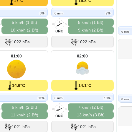
17°C
15.8°C
8%
0 mm
7%
N
5 km/h (1 Bft)
5 km/h (1 Bft)
O
W
O
10 km/h (2 Bft)
9 km/h (2 Bft)
S
ONO
0 mm
1022 hPa
1022 hPa
01:00
02:00
14.6°C
14.1°C
11%
0 mm
18%
0 mm
N
6 km/h (2 Bft)
7 km/h (2 Bft)
O
W
O
11 km/h (2 Bft)
13 km/h (3 Bft)
S
ONO
1021 hPa
1021 hPa