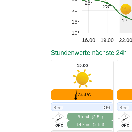
25°
23°
20°
17°
15°
10°
16:00
19:00
22:0
Stundenwerte nächste 24h
15:00
24.4°C
0 mm
28%
0 mm
N
N
9 km/h (2 Bft)
W
O
W
14 km/h (3 Bft)
S
S
ONO
ONO