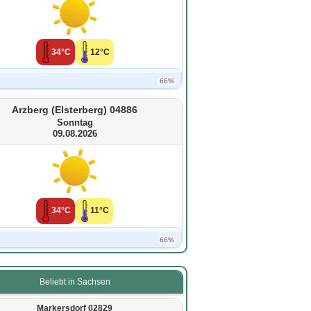
34°C
12°C
66%
Arzberg (Elsterberg) 04886
Sonntag
09.08.2026
34°C
11°C
66%
Beliebt in Sachsen
Markersdorf 02829