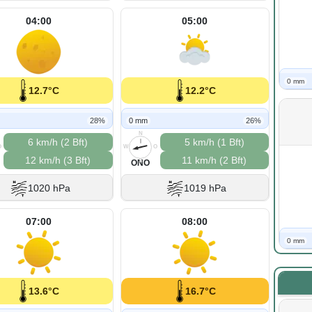
04:00
05:00
0 mm
12.7°C
12.2°C
28%
0 mm
26%
N
6 km/h (2 Bft)
5 km/h (1 Bft)
O
W
O
12 km/h (3 Bft)
11 km/h (2 Bft)
S
ONO
1020 hPa
1019 hPa
07:00
08:00
0 mm
13.6°C
16.7°C