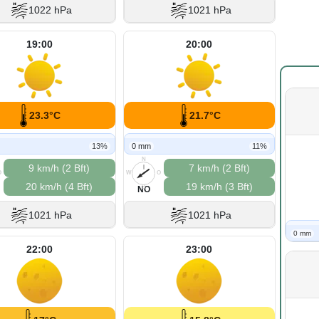
1022 hPa
1021 hPa
19:00
20:00
23.3°C
21.7°C
13%
0 mm
11%
N
9 km/h (2 Bft)
7 km/h (2 Bft)
O
W
O
20 km/h (4 Bft)
19 km/h (3 Bft)
S
NO
1021 hPa
1021 hPa
0 mm
22:00
23:00