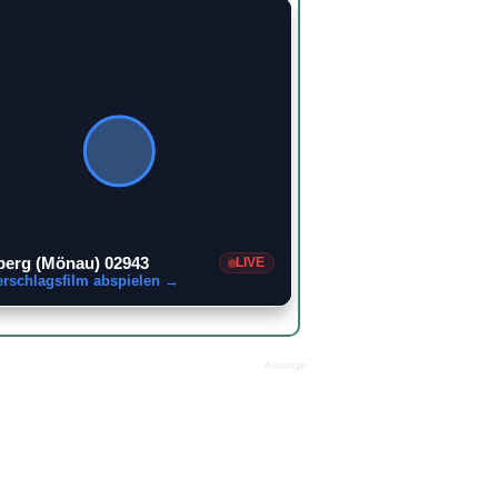
erg (Mönau) 02943
LIVE
erschlagsfilm abspielen →
Anzeige