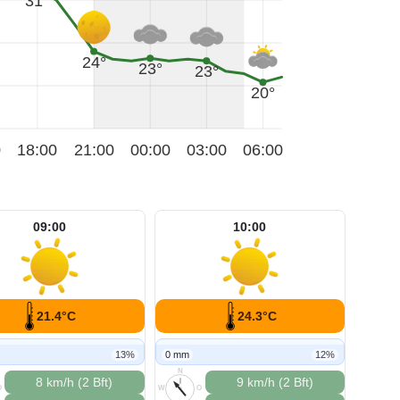
31°
24°
23°
23°
20°
0
18:00
21:00
00:00
03:00
06:00
09:00
10:00
21.4°C
24.3°C
13%
0 mm
12%
N
8 km/h (2 Bft)
9 km/h (2 Bft)
O
W
O