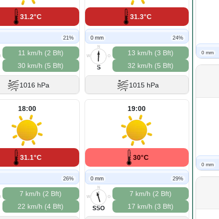
31.2°C
31.3°C
21%
0 mm
24%
N
11 km/h (2 Bft)
13 km/h (3 Bft)
0 mm
O
W
O
30 km/h (5 Bft)
32 km/h (5 Bft)
S
S
1016 hPa
1015 hPa
18:00
19:00
31.1°C
30°C
0 mm
26%
0 mm
29%
N
7 km/h (2 Bft)
7 km/h (2 Bft)
O
W
O
22 km/h (4 Bft)
17 km/h (3 Bft)
S
SSO