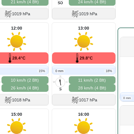
21 km/h (4 Bft)
24 km/h (4 Bft)
S
SO
1019 hPa
1019 hPa
12:00
13:00
28.4°C
29.8°C
15%
0 mm
18%
N
10 km/h (2 Bft)
11 km/h (2 Bft)
O
W
O
26 km/h (4 Bft)
28 km/h (4 Bft)
S
S
0 mm
1018 hPa
1017 hPa
15:00
16:00