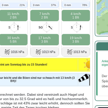
0 mm
21%
0 mm
37%
0 mm
78%
11 km/h
7 km/h
4 km/h
2 Bft
2 Bft
1 Bft
N
N
N
S
SO
S
W
O
W
O
W
O
S
S
S
30 km/h
17 km/h
19 km/h
5 Bft
3 Bft
3 Bft
1016 hPa
1013 hPa
1013 hPa
Anke
int am Sonntag bis zu 15 Stunden!
eige
Der
nur leicht und die Böen sind nur schwach mit 13 km/h (3
Spät
Bft)!
über
erechnet werden. Dabei sind vereinzelt auch Hagel und
ur von bis zu 32.5 Grad wird es heiß und hochsommerlich.
rschläge ist mit 43% zwar leicht erhöht, dennoch sollten Sie
meiste Zeit des Tages trocken bleiben.