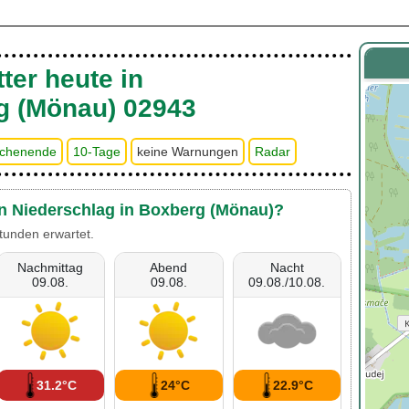
ter heute in
g (Mönau) 02943
chenende
10-Tage
keine Warnungen
Radar
en Niederschlag in Boxberg (Mönau)?
tunden erwartet.
Nachmittag
Abend
Nacht
09.08.
09.08.
09.08./10.08.
31.2°C
24°C
22.9°C