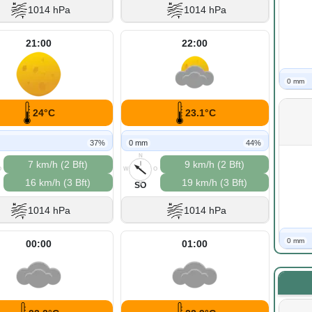
1014 hPa
1014 hPa
21:00
22:00
0 mm
24°C
23.1°C
37%
0 mm
44%
N
7 km/h (2 Bft)
9 km/h (2 Bft)
O
W
O
16 km/h (3 Bft)
19 km/h (3 Bft)
S
SO
1014 hPa
1014 hPa
0 mm
00:00
01:00