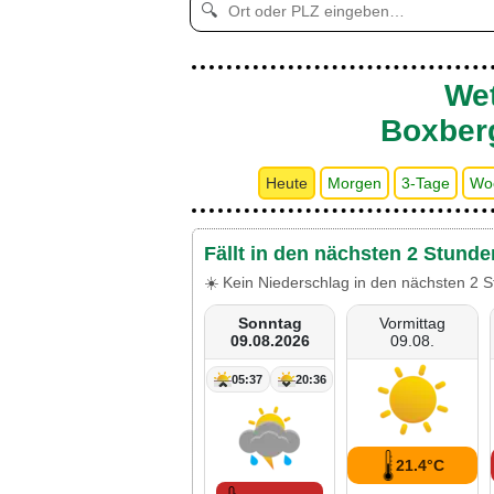
🔍
Wet
Boxber
Heute
Morgen
3-Tage
Wo
Fällt in den nächsten 2 Stund
☀️ Kein Niederschlag in den nächsten 2 S
Sonntag
Vormittag
09.08.2026
09.08.
05:37
20:36
21.4°C