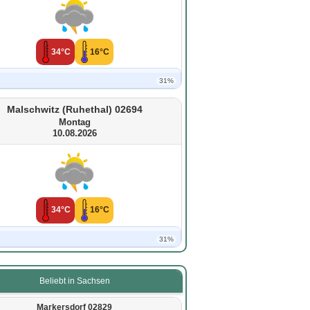
34°C
16°C
31%
Malschwitz (Ruhethal) 02694
Montag
10.08.2026
34°C
16°C
31%
Beliebt in Sachsen
Markersdorf 02829