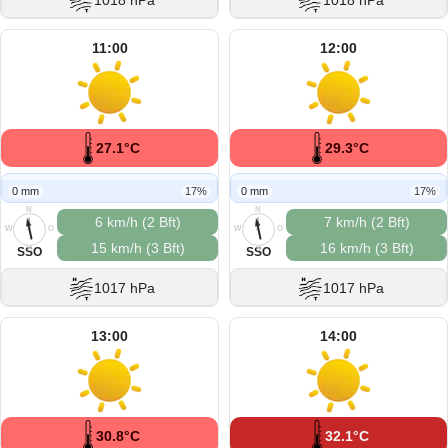
1018 hPa
1018 hPa
11:00
12:00
27.1°C
29.3°C
0 mm
17%
0 mm
17%
N
N
6 km/h (2 Bft)
7 km/h (2 Bft)
W
O
W
O
15 km/h (3 Bft)
16 km/h (3 Bft)
S
S
SSO
SSO
1017 hPa
1017 hPa
13:00
14:00
30.8°C
32.1°C