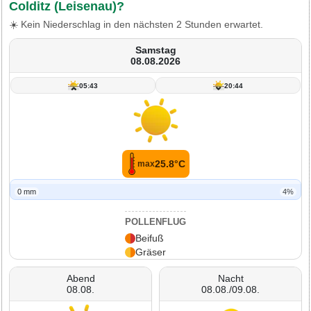
Colditz (Leisenau)?
☀️ Kein Niederschlag in den nächsten 2 Stunden erwartet.
Samstag
08.08.2026
05:43
20:44
25.8°C
max
0 mm
4%
POLLENFLUG
Beifuß
Gräser
Abend
Nacht
08.08.
08.08./09.08.