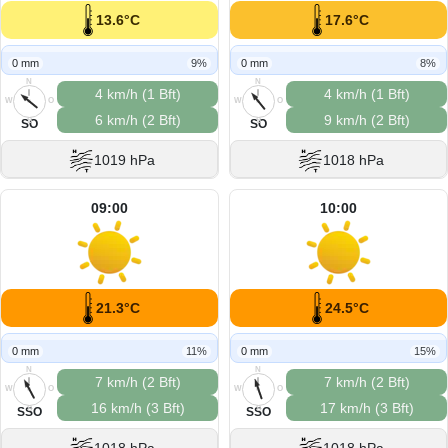
13.6°C
17.6°C
0 mm
9%
0 mm
8%
N
N
4 km/h (1 Bft)
4 km/h (1 Bft)
W
O
W
O
6 km/h (2 Bft)
9 km/h (2 Bft)
S
S
SO
SO
1019 hPa
1018 hPa
09:00
10:00
21.3°C
24.5°C
0 mm
11%
0 mm
15%
N
N
7 km/h (2 Bft)
7 km/h (2 Bft)
W
O
W
O
16 km/h (3 Bft)
17 km/h (3 Bft)
S
S
SSO
SSO