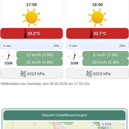
17:00
18:00
33.2°C
32.7°C
0 mm
28%
0 mm
29%
N
N
12 km/h (3 Bft)
6 km/h (2 Bft)
W
O
W
O
26 km/h (4 Bft)
29 km/h (5 Bft)
S
S
SSW
SSW
1013 hPa
1013 hPa
Wetterdaten von Samstag, den 08.08.2026 um 17:50 Uhr
Aktuelle Unwetterwarnungen