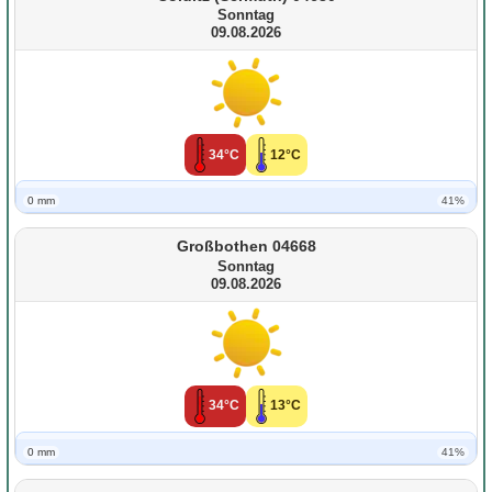
Sonntag
09.08.2026
34°C
12°C
0 mm
41%
Großbothen 04668
Sonntag
09.08.2026
34°C
13°C
0 mm
41%