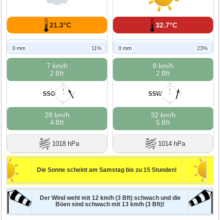
21.3°C
32.7°C
0 mm
11%
0 mm
23%
7 km/h
8 km/h
2 Bft
2 Bft
N
N
SSO
SSW
W
O
W
O
S
S
28 km/h
32 km/h
4 Bft
5 Bft
1018 hPa
1014 hPa
Die Sonne scheint am Samstag bis zu 15 Stunden!
Der Wind weht mit 12 km/h (3 Bft) schwach und die
Böen sind schwach mit 13 km/h (3 Bft)!