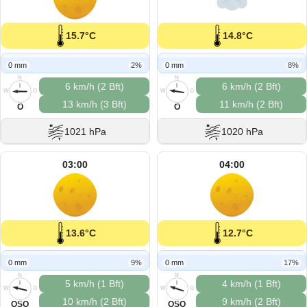
15.7°C
14.8°C
0 mm
2%
0 mm
8%
N
N
6 km/h (2 Bft)
6 km/h (2 Bft)
W
O
W
O
13 km/h (3 Bft)
11 km/h (2 Bft)
S
S
O
O
1021 hPa
1020 hPa
03:00
04:00
13.6°C
12.7°C
0 mm
9%
0 mm
17%
N
N
5 km/h (1 Bft)
4 km/h (1 Bft)
W
O
W
O
10 km/h (2 Bft)
9 km/h (2 Bft)
S
S
OSO
OSO