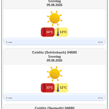
Sonntag
09.08.2026
34°C
13°C
0 mm
41%
Colditz (Schönbach) 04680
Sonntag
09.08.2026
33°C
12°C
0 mm
41%
Colditz (Sermuth) 04680