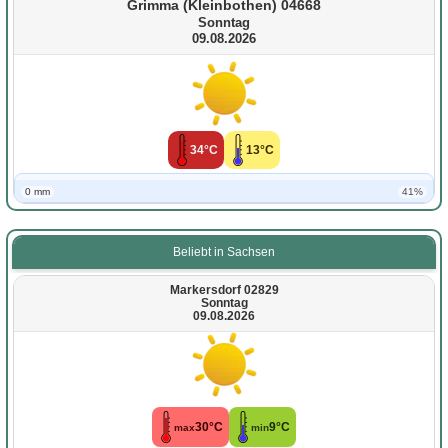
Grimma (Kleinbothen) 04668
Sonntag
09.08.2026
34°C
13°C
0 mm
41%
Beliebt in Sachsen
Markersdorf 02829
Sonntag
09.08.2026
30°C
9°C
max
min