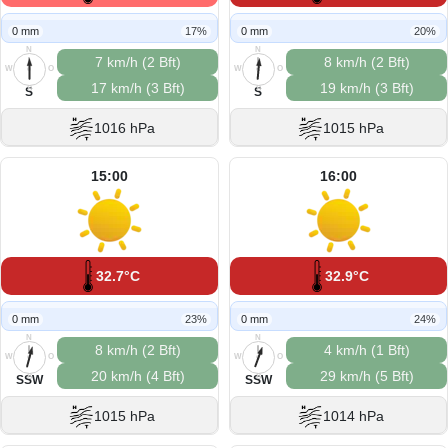
0 mm
17%
0 mm
20%
N
N
7 km/h (2 Bft)
8 km/h (2 Bft)
W
O
W
O
17 km/h (3 Bft)
19 km/h (3 Bft)
S
S
S
S
1016 hPa
1015 hPa
15:00
16:00
32.7°C
32.9°C
0 mm
23%
0 mm
24%
N
N
8 km/h (2 Bft)
4 km/h (1 Bft)
W
O
W
O
20 km/h (4 Bft)
29 km/h (5 Bft)
S
S
SSW
SSW
1015 hPa
1014 hPa