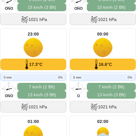
W
O
W
O
15 km/h (3 Bft)
10 km/h (2 Bft)
S
S
ONO
ONO
1021 hPa
1021 hPa
23:00
00:00
17.3°C
16.6°C
0 mm
0%
0 mm
0%
N
N
7 km/h (2 Bft)
7 km/h (2 Bft)
W
O
W
O
13 km/h (3 Bft)
13 km/h (3 Bft)
S
S
ONO
O
1021 hPa
1021 hPa
01:00
02:00