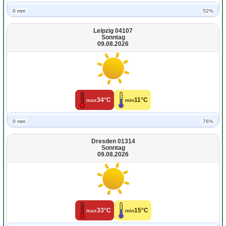
0 mm
52%
Leipzig 04107
Sonntag
09.08.2026
34°C
11°C
max
min
0 mm
76%
Dresden 01314
Sonntag
09.08.2026
33°C
15°C
max
min