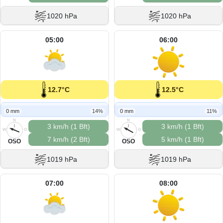
1020 hPa
1020 hPa
05:00
06:00
12.7°C
12.5°C
0 mm
14%
0 mm
11%
N
N
3 km/h (1 Bft)
3 km/h (1 Bft)
W
O
W
O
7 km/h (2 Bft)
5 km/h (1 Bft)
S
S
OSO
OSO
1019 hPa
1019 hPa
07:00
08:00