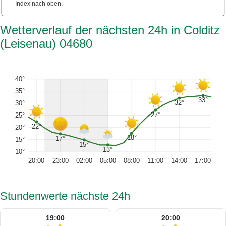
Index nach oben.
Wetterverlauf der nächsten 24h in Colditz
(Leisenau) 04680
40°
35°
33°
32°
30°
27°
25°
22°
20°
18°
17°
15°
15°
13°
10°
20:00
23:00
02:00
05:00
08:00
11:00
14:00
17:00
Stundenwerte nächste 24h
19:00
20:00