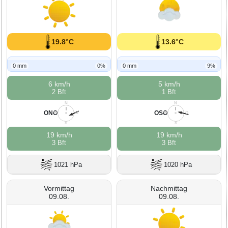
19.8°C
13.6°C
0 mm
0%
0 mm
9%
6 km/h
5 km/h
2 Bft
1 Bft
N
N
ONO
OSO
W
O
W
O
S
S
19 km/h
19 km/h
3 Bft
3 Bft
1021 hPa
1020 hPa
Vormittag
Nachmittag
09.08.
09.08.