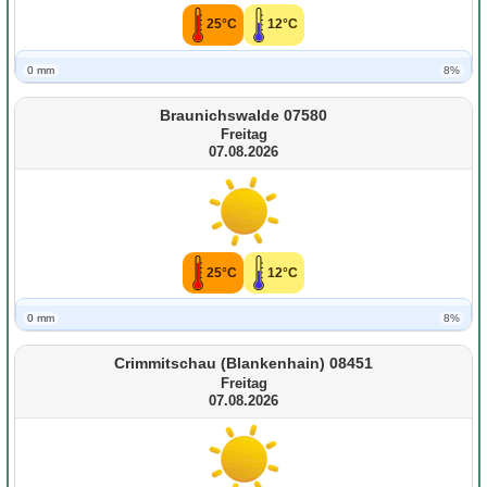
25°C
12°C
0 mm
8%
Braunichswalde 07580
Freitag
07.08.2026
25°C
12°C
0 mm
8%
Crimmitschau (Blankenhain) 08451
Freitag
07.08.2026