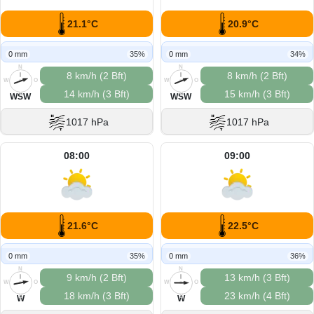
21.1°C
20.9°C
0 mm
35%
0 mm
34%
N
N
8 km/h (2 Bft)
8 km/h (2 Bft)
W
O
W
O
14 km/h (3 Bft)
15 km/h (3 Bft)
S
S
WSW
WSW
1017 hPa
1017 hPa
08:00
09:00
21.6°C
22.5°C
0 mm
35%
0 mm
36%
N
N
9 km/h (2 Bft)
13 km/h (3 Bft)
W
O
W
O
18 km/h (3 Bft)
23 km/h (4 Bft)
S
S
W
W