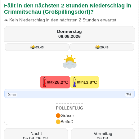
Fällt in den nächsten 2 Stunden Niederschlag in
Crimmitschau (Großpillingsdorf)?
☀️ Kein Niederschlag in den nächsten 2 Stunden erwartet.
Donnerstag
06.08.2026
05:43
20:48
28.2°C
13.9°C
max
min
0 mm
7%
POLLENFLUG
Gräser
Beifuß
Nacht
Vormittag
05.08./06.08.
06.08.