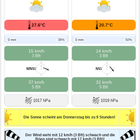
27.6°C
20.7°C
0 mm
38%
0 mm
50%
15 km/h
14 km/h
3 Bft
3 Bft
N
N
WNW
NW
W
O
W
O
S
S
37 km/h
32 km/h
5 Bft
5 Bft
1017 hPa
1019 hPa
Die Sonne scheint am Donnerstag bis zu 9 Stunden!
Der Wind weht mit 12 km/h (3 Bft) schwach und die
Böen sind schwach mit 17 km/h (3 Bft)!