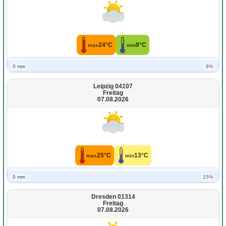
24°C
9°C
max
min
0 mm
6%
Leipzig 04107
Freitag
07.08.2026
25°C
13°C
max
min
0 mm
15%
Dresden 01314
Freitag
07.08.2026