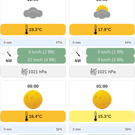
19.3°C
17.9°C
0 mm
47%
0 mm
44%
N
N
6 km/h (2 Bft)
5 km/h (1 Bft)
W
O
W
O
22 km/h (4 Bft)
9 km/h (2 Bft)
S
S
NW
NW
1021 hPa
1021 hPa
00:00
01:00
16.4°C
15.3°C
0 mm
36%
0 mm
36%
N
N