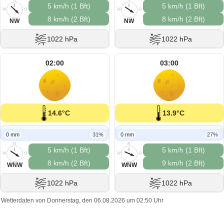
5 km/h (1 Bft)
5 km/h (1 Bft)
W
O
W
O
8 km/h (2 Bft)
8 km/h (2 Bft)
S
S
NW
NW
1022 hPa
1022 hPa
02:00
03:00
14.6°C
13.9°C
0 mm
31%
0 mm
27%
N
N
5 km/h (1 Bft)
5 km/h (1 Bft)
W
O
W
O
8 km/h (2 Bft)
9 km/h (2 Bft)
S
S
WNW
WNW
1022 hPa
1022 hPa
Wetterdaten von Donnerstag, den 06.08.2026 um 02:50 Uhr