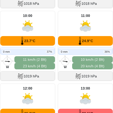
1018 hPa
1018 hPa
10:00
11:00
23.7°C
24.9°C
0 mm
37%
0 mm
36%
N
N
11 km/h (2 Bft)
10 km/h (2 Bft)
W
O
W
O
23 km/h (4 Bft)
20 km/h (4 Bft)
S
S
W
W
1019 hPa
1019 hPa
12:00
13:00