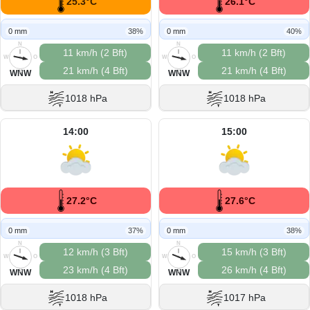
25.3°C
26.1°C
0 mm
38%
0 mm
40%
N
N
11 km/h (2 Bft)
11 km/h (2 Bft)
W
O
W
O
21 km/h (4 Bft)
21 km/h (4 Bft)
S
S
WNW
WNW
1018 hPa
1018 hPa
14:00
15:00
27.2°C
27.6°C
0 mm
37%
0 mm
38%
N
N
12 km/h (3 Bft)
15 km/h (3 Bft)
W
O
W
O
23 km/h (4 Bft)
26 km/h (4 Bft)
S
S
WNW
WNW
1018 hPa
1017 hPa