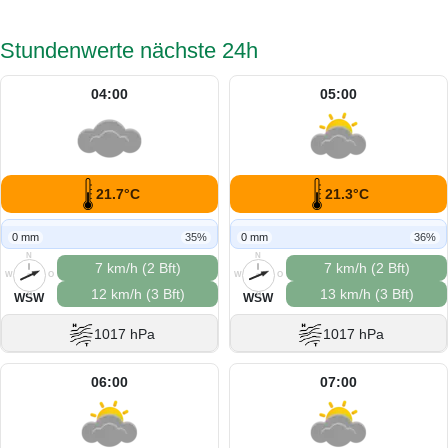
Stundenwerte nächste 24h
04:00
05:00
21.7°C
21.3°C
0 mm
35%
0 mm
36%
N
N
7 km/h (2 Bft)
7 km/h (2 Bft)
W
O
W
O
12 km/h (3 Bft)
13 km/h (3 Bft)
S
S
WSW
WSW
1017 hPa
1017 hPa
06:00
07:00