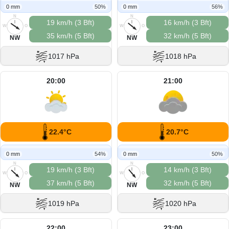
0 mm
50%
0 mm
56%
N
N
19 km/h (3 Bft)
16 km/h (3 Bft)
W
O
W
O
35 km/h (5 Bft)
32 km/h (5 Bft)
S
S
NW
NW
1017 hPa
1018 hPa
20:00
21:00
22.4°C
20.7°C
0 mm
54%
0 mm
50%
N
N
19 km/h (3 Bft)
14 km/h (3 Bft)
W
O
W
O
37 km/h (5 Bft)
32 km/h (5 Bft)
S
S
NW
NW
1019 hPa
1020 hPa
22:00
23:00