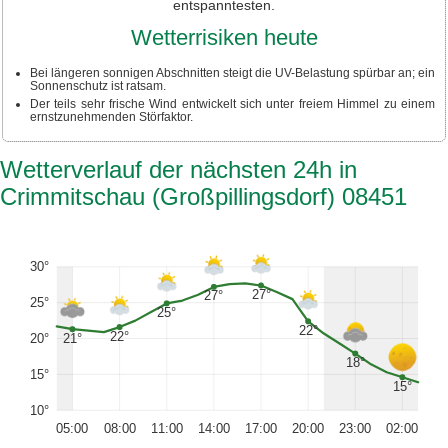
entspanntesten.
Wetterrisiken heute
Bei längeren sonnigen Abschnitten steigt die UV-Belastung spürbar an; ein
Sonnenschutz ist ratsam.
Der teils sehr frische Wind entwickelt sich unter freiem Himmel zu einem
ernstzunehmenden Störfaktor.
Wetterverlauf der nächsten 24h in
Crimmitschau (Großpillingsdorf) 08451
30°
27°
27°
25°
25°
22°
22°
21°
20°
18°
15°
15°
10°
05:00
08:00
11:00
14:00
17:00
20:00
23:00
02:00