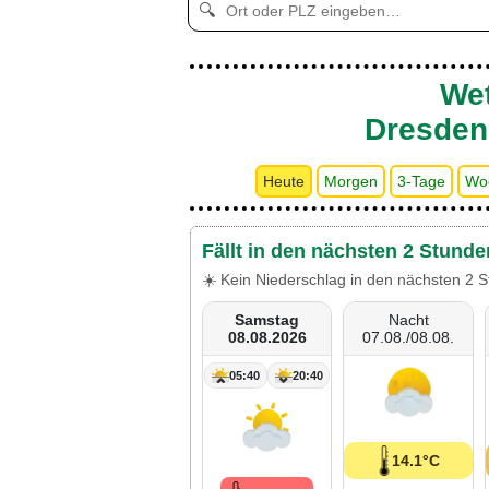
🔍
Wet
Dresden 
Heute
Morgen
3-Tage
Wo
Fällt in den nächsten 2 Stunde
☀️ Kein Niederschlag in den nächsten 2 S
Samstag
Nacht
08.08.2026
07.08./08.08.
05:40
20:40
14.1°C