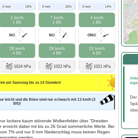
0 mm
19%
0 mm
26%
0 mm
14%
1 km/h
7 km/h
4 km/h
1 Bft
2 Bft
1 Bft
N
N
N
NO
NO
ONO
W
O
W
O
W
O
S
S
S
28 km/h
28 km/h
22 km/h
4 Bft
4 Bft
4 Bft
1024 hPa
1022 hPa
1021 hPa
Anke
int am Samstag bis zu 14 Stunden!
eige
Der
nur leicht und die Böen sind nur schwach mit 13 km/h (3
Spät
Bft)!
über
nur lockere kaum störende Wolkenfelder über "Dresden
r erreicht dabei mit bis zu 26 Grad sommerliche Werte. Bei
it von 7% und nur 0 mm Niederschlag muss keinen Regen
erwarten werden.