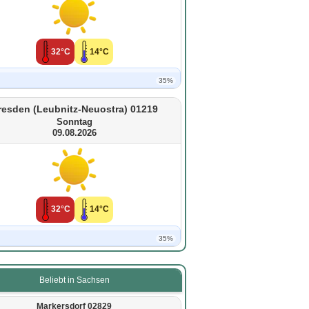
32°C
14°C
35%
resden (Leubnitz-Neuostra) 01219
Sonntag
09.08.2026
32°C
14°C
35%
Beliebt in Sachsen
Markersdorf 02829