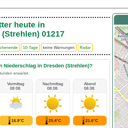
ter heute in
(Strehlen) 01217
chenende
10-Tage
keine Warnungen
Radar
n Niederschlag in Dresden (Strehlen)?
tunden erwartet.
Vormittag
Nachmittag
Abend
08.08.
08.08.
08.08.
16.9°C
25.4°C
21.6°C