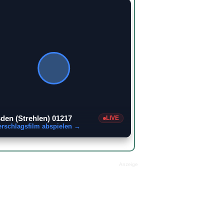
2
den (Strehlen) 01217
LIVE
erschlagsfilm abspielen →
Anzeige