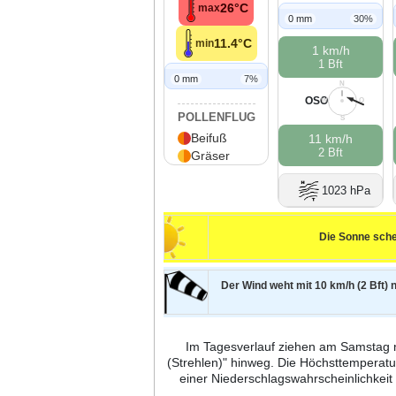
26°C
max
0 mm
30%
11.4°C
min
1 km/h
1 Bft
0 mm
7%
N
OSO
W
O
POLLENFLUG
S
Beifuß
11 km/h
2 Bft
Gräser
1023 hPa
Die Sonne sche
Der Wind weht mit 10 km/h (2 Bft) 
Im Tagesverlauf ziehen am Samstag 
(Strehlen)" hinweg. Die Höchsttemperatu
einer Niederschlagswahrscheinlichke