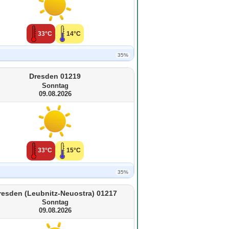
33°C
14°C
35%
Dresden 01219
Sonntag
09.08.2026
33°C
15°C
35%
resden (Leubnitz-Neuostra) 01217
Sonntag
09.08.2026