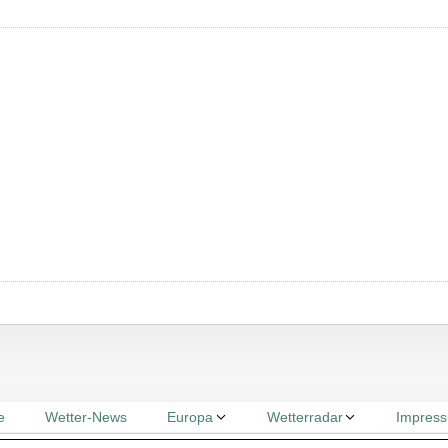
2
5
66
e
Wetter-News
Europa
Wetterradar
Impres