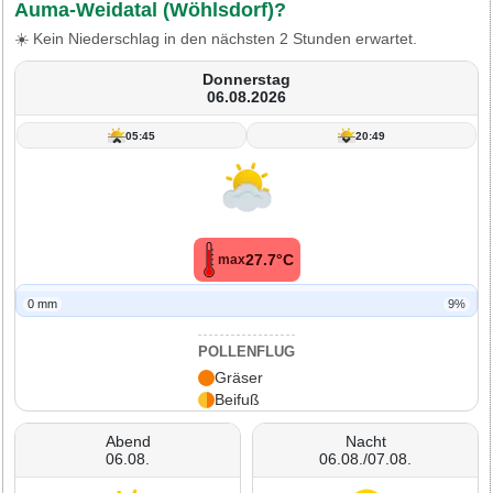
Auma-Weidatal (Wöhlsdorf)?
☀️ Kein Niederschlag in den nächsten 2 Stunden erwartet.
Donnerstag
06.08.2026
05:45
20:49
27.7°C
max
0 mm
9%
POLLENFLUG
Gräser
Beifuß
Abend
Nacht
06.08.
06.08./07.08.