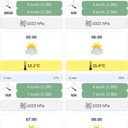
N
N
5 km/h (1 Bft)
4 km/h (1 Bft)
W
O
W
O
9 km/h (2 Bft)
9 km/h (2 Bft)
S
S
WNW
NW
1022 hPa
1022 hPa
05:00
06:00
12.1°C
11.4°C
0 mm
17%
0 mm
20%
N
N
4 km/h (1 Bft)
4 km/h (1 Bft)
W
O
W
O
7 km/h (2 Bft)
7 km/h (2 Bft)
S
S
NW
NW
1023 hPa
1023 hPa
07:00
08:00