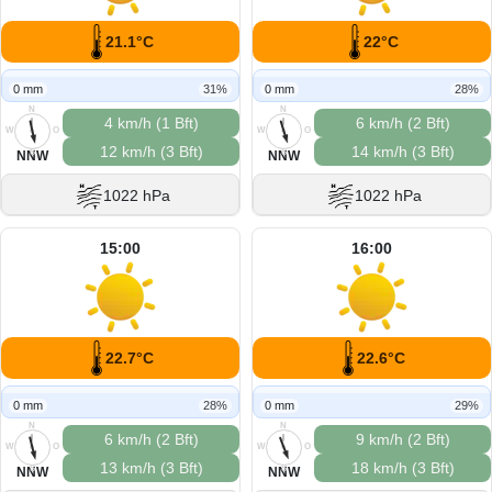
21.1°C
22°C
0 mm
31%
0 mm
28%
N
N
4 km/h (1 Bft)
6 km/h (2 Bft)
W
O
W
O
12 km/h (3 Bft)
14 km/h (3 Bft)
S
S
NNW
NNW
1022 hPa
1022 hPa
15:00
16:00
22.7°C
22.6°C
0 mm
28%
0 mm
29%
N
N
6 km/h (2 Bft)
9 km/h (2 Bft)
W
O
W
O
13 km/h (3 Bft)
18 km/h (3 Bft)
S
S
NNW
NNW