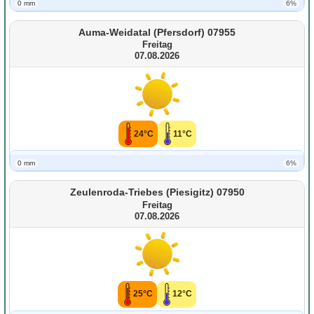
0 mm
6%
Auma-Weidatal (Pfersdorf) 07955
Freitag
07.08.2026
24°C
11°C
0 mm
6%
Zeulenroda-Triebes (Piesigitz) 07950
Freitag
07.08.2026
25°C
12°C