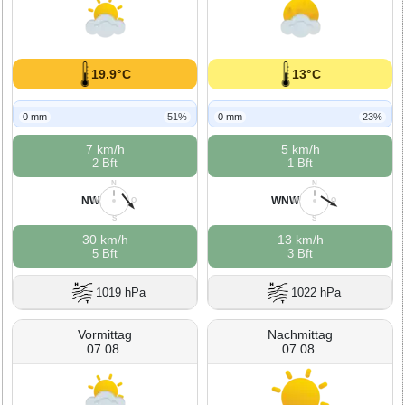
19.9°C
13°C
0 mm
51%
0 mm
23%
7 km/h
5 km/h
2 Bft
1 Bft
N
N
NW
WNW
W
O
W
O
S
S
30 km/h
13 km/h
5 Bft
3 Bft
1019 hPa
1022 hPa
Vormittag
Nachmittag
07.08.
07.08.