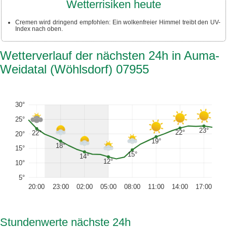
Wetterrisiken heute
Cremen wird dringend empfohlen: Ein wolkenfreier Himmel treibt den UV-
Index nach oben.
Wetterverlauf der nächsten 24h in Auma-
Weidatal (Wöhlsdorf) 07955
30°
25°
23°
22°
22°
20°
19°
18°
15°
15°
14°
12°
10°
5°
20:00
23:00
02:00
05:00
08:00
11:00
14:00
17:00
Stundenwerte nächste 24h