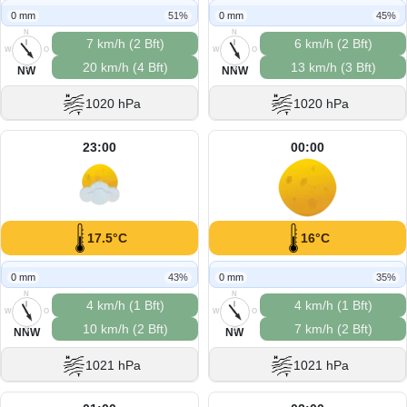
0 mm
51%
0 mm
45%
N
N
7 km/h (2 Bft)
6 km/h (2 Bft)
W
O
W
O
20 km/h (4 Bft)
13 km/h (3 Bft)
S
S
NW
NNW
1020 hPa
1020 hPa
23:00
00:00
17.5°C
16°C
0 mm
43%
0 mm
35%
N
N
4 km/h (1 Bft)
4 km/h (1 Bft)
W
O
W
O
10 km/h (2 Bft)
7 km/h (2 Bft)
S
S
NNW
NW
1021 hPa
1021 hPa