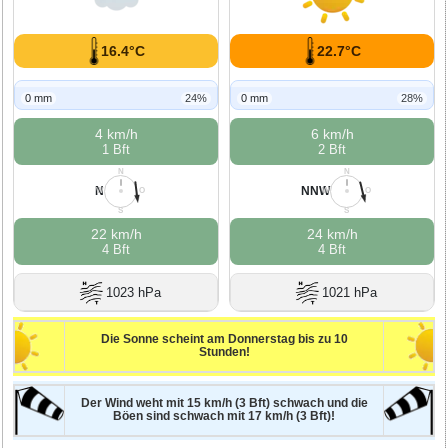
16.4°C
22.7°C
0 mm
24%
0 mm
28%
4 km/h
6 km/h
1 Bft
2 Bft
N
N
N
NNW
W
O
W
O
S
S
22 km/h
24 km/h
4 Bft
4 Bft
1023 hPa
1021 hPa
Die Sonne scheint am Donnerstag bis zu 10
Stunden!
Der Wind weht mit 15 km/h (3 Bft) schwach und die
Böen sind schwach mit 17 km/h (3 Bft)!