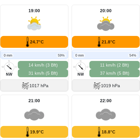
19:00
20:00
24.7°C
21.8°C
0 mm
59%
0 mm
54%
N
N
14 km/h (3 Bft)
11 km/h (2 Bft)
W
O
W
O
31 km/h (5 Bft)
37 km/h (5 Bft)
S
S
NW
NW
1017 hPa
1019 hPa
21:00
22:00
19.9°C
18.8°C