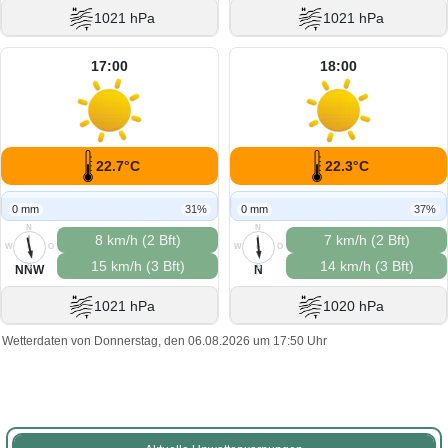
1021 hPa
1021 hPa
17:00
18:00
22.7°C
22.3°C
0 mm
31%
0 mm
37%
N
N
8 km/h (2 Bft)
7 km/h (2 Bft)
W
O
W
O
15 km/h (3 Bft)
14 km/h (3 Bft)
S
S
NNW
N
1021 hPa
1020 hPa
Wetterdaten von Donnerstag, den 06.08.2026 um 17:50 Uhr