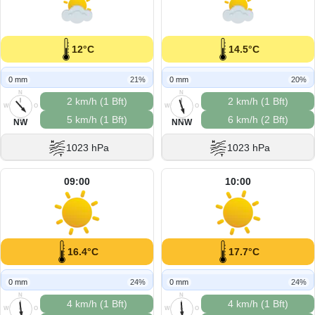
12°C
14.5°C
0 mm
21%
0 mm
20%
N
N
2 km/h (1 Bft)
2 km/h (1 Bft)
W
O
W
O
5 km/h (1 Bft)
6 km/h (2 Bft)
S
S
NW
NNW
1023 hPa
1023 hPa
09:00
10:00
16.4°C
17.7°C
0 mm
24%
0 mm
24%
N
N
4 km/h (1 Bft)
4 km/h (1 Bft)
W
O
W
O