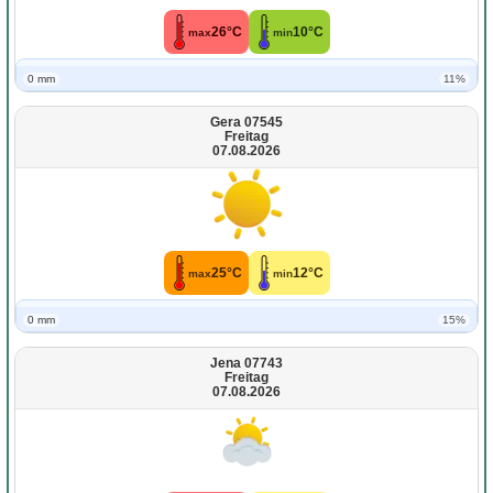
26°C
10°C
max
min
0 mm
11%
Gera 07545
Freitag
07.08.2026
25°C
12°C
max
min
0 mm
15%
Jena 07743
Freitag
07.08.2026