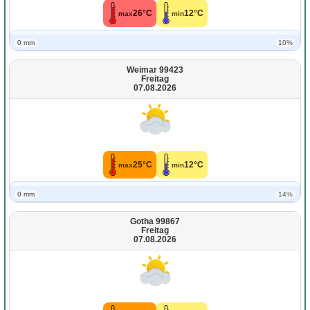
26°C
12°C
max
min
0 mm
10%
Weimar 99423
Freitag
07.08.2026
25°C
12°C
max
min
0 mm
14%
Gotha 99867
Freitag
07.08.2026