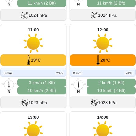
11 km/h (2 Bft)
11 km/h (2 Bft)
S
S
N
N
1024 hPa
1024 hPa
11:00
12:00
19°C
20°C
0 mm
23%
0 mm
24%
N
N
3 km/h (1 Bft)
2 km/h (1 Bft)
W
O
W
O
10 km/h (2 Bft)
10 km/h (2 Bft)
S
S
N
N
1023 hPa
1023 hPa
13:00
14:00