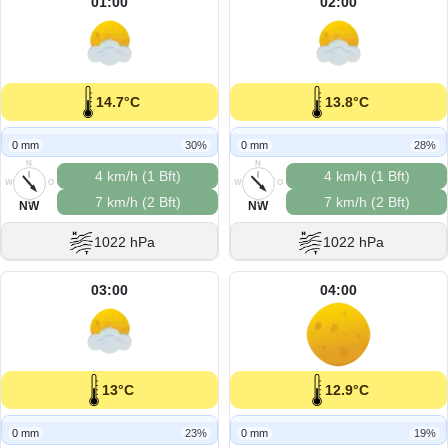
01:00
02:00
14.7°C
13.8°C
0 mm
30%
0 mm
28%
N
N
4 km/h (1 Bft)
4 km/h (1 Bft)
W
O
W
O
7 km/h (2 Bft)
7 km/h (2 Bft)
S
S
NW
NW
1022 hPa
1022 hPa
03:00
04:00
13°C
12.9°C
0 mm
23%
0 mm
19%