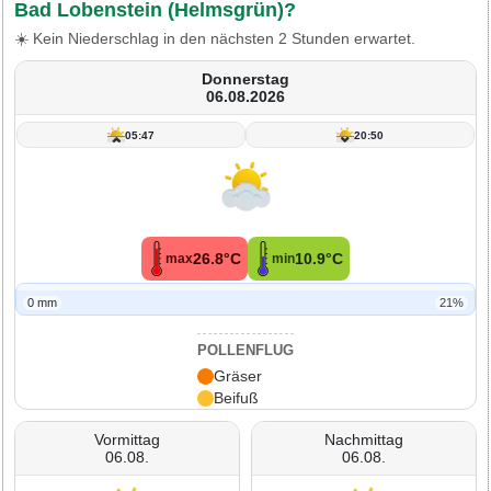
Bad Lobenstein (Helmsgrün)?
☀️ Kein Niederschlag in den nächsten 2 Stunden erwartet.
Donnerstag
06.08.2026
05:47
20:50
26.8°C
10.9°C
max
min
0 mm
21%
POLLENFLUG
Gräser
Beifuß
Vormittag
Nachmittag
06.08.
06.08.