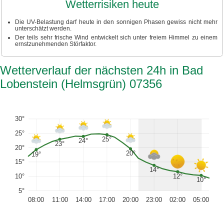
Wetterrisiken heute
Die UV-Belastung darf heute in den sonnigen Phasen gewiss nicht mehr
unterschätzt werden.
Der teils sehr frische Wind entwickelt sich unter freiem Himmel zu einem
ernstzunehmenden Störfaktor.
Wetterverlauf der nächsten 24h in Bad
Lobenstein (Helmsgrün) 07356
30°
25°
25°
24°
23°
20°
20°
19°
15°
14°
12°
10°
10°
5°
08:00
11:00
14:00
17:00
20:00
23:00
02:00
05:00