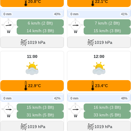
20.8°C
22.1°C
0 mm
40%
0 mm
41%
N
N
6 km/h (2 Bft)
7 km/h (2 Bft)
W
O
W
O
14 km/h (3 Bft)
15 km/h (3 Bft)
S
S
W
W
1019 hPa
1019 hPa
11:00
12:00
22.9°C
23.4°C
0 mm
42%
0 mm
48%
N
N
15 km/h (3 Bft)
16 km/h (3 Bft)
W
O
W
O
31 km/h (5 Bft)
33 km/h (5 Bft)
S
S
W
W
1019 hPa
1019 hPa