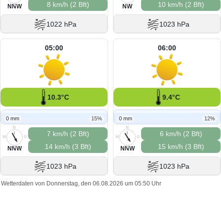
8 km/h (2 Bft)
10 km/h (2 Bft)
S
S
NNW
NW
1022 hPa
1023 hPa
05:00
06:00
10.3°C
9.4°C
0 mm
15%
0 mm
12%
N
N
7 km/h (2 Bft)
6 km/h (2 Bft)
W
O
W
O
14 km/h (3 Bft)
15 km/h (3 Bft)
S
S
NNW
NNW
1023 hPa
1023 hPa
Wetterdaten von Donnerstag, den 06.08.2026 um 05:50 Uhr