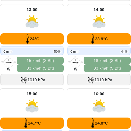
13:00
14:00
24°C
23.9°C
0 mm
50%
0 mm
44%
N
N
15 km/h (3 Bft)
18 km/h (3 Bft)
W
O
W
O
33 km/h (5 Bft)
33 km/h (5 Bft)
S
S
W
W
1019 hPa
1019 hPa
15:00
16:00
24.7°C
24.8°C