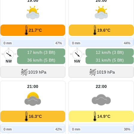
19:00
20:00
21.7°C
19.6°C
0 mm
47%
0 mm
44%
N
N
17 km/h (3 Bft)
12 km/h (3 Bft)
W
O
W
O
36 km/h (5 Bft)
31 km/h (5 Bft)
S
S
NW
NW
1019 hPa
1019 hPa
21:00
22:00
16.3°C
14.9°C
0 mm
42%
0 mm
38%