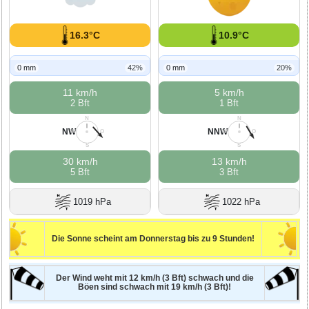
16.3°C
10.9°C
0 mm
42%
0 mm
20%
11 km/h
5 km/h
2 Bft
1 Bft
N
N
NW
NNW
W
O
W
O
S
S
30 km/h
13 km/h
5 Bft
3 Bft
1019 hPa
1022 hPa
Die Sonne scheint am Donnerstag bis zu 9 Stunden!
Der Wind weht mit 12 km/h (3 Bft) schwach und die
Böen sind schwach mit 19 km/h (3 Bft)!