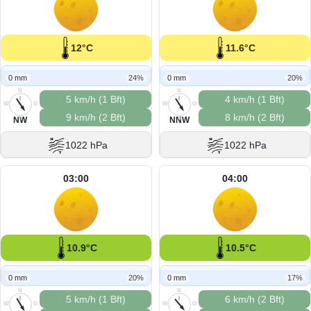
12°C
11.6°C
0 mm
24%
0 mm
20%
N
N
5 km/h (1 Bft)
4 km/h (1 Bft)
W
O
W
O
9 km/h (2 Bft)
8 km/h (2 Bft)
S
S
NW
NNW
1022 hPa
1022 hPa
03:00
04:00
10.9°C
10.5°C
0 mm
20%
0 mm
17%
N
N
5 km/h (1 Bft)
6 km/h (2 Bft)
W
O
W
O