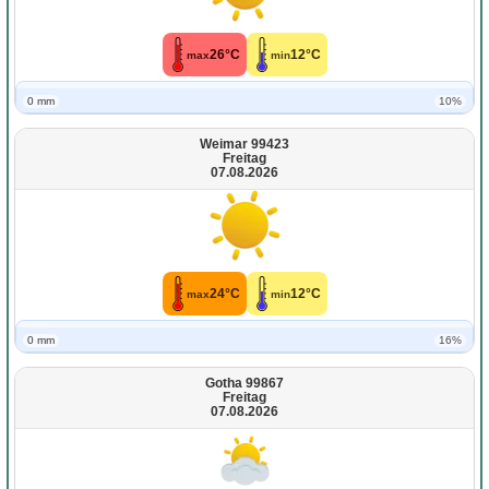
26°C
12°C
max
min
0 mm
10%
Weimar 99423
Freitag
07.08.2026
24°C
12°C
max
min
0 mm
16%
Gotha 99867
Freitag
07.08.2026