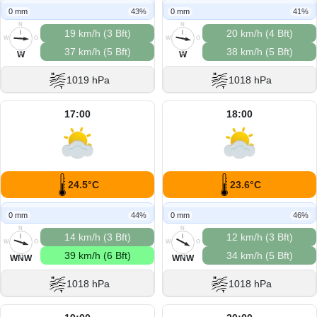
0 mm
43%
0 mm
41%
N
N
19 km/h (3 Bft)
20 km/h (4 Bft)
W
O
W
O
37 km/h (5 Bft)
38 km/h (5 Bft)
S
S
W
W
1019 hPa
1018 hPa
17:00
18:00
24.5°C
23.6°C
0 mm
44%
0 mm
46%
N
N
14 km/h (3 Bft)
12 km/h (3 Bft)
W
O
W
O
39 km/h (6 Bft)
34 km/h (5 Bft)
S
S
WNW
WNW
1018 hPa
1018 hPa