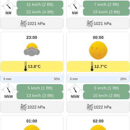
N
N
11 km/h (2 Bft)
7 km/h (2 Bft)
W
O
W
O
22 km/h (4 Bft)
19 km/h (3 Bft)
S
S
NW
NW
1021 hPa
1021 hPa
23:00
00:00
13.8°C
12.7°C
0 mm
30%
0 mm
28%
N
N
5 km/h (1 Bft)
5 km/h (1 Bft)
W
O
W
O
13 km/h (3 Bft)
10 km/h (2 Bft)
S
S
NNW
NNW
1022 hPa
1022 hPa
01:00
02:00