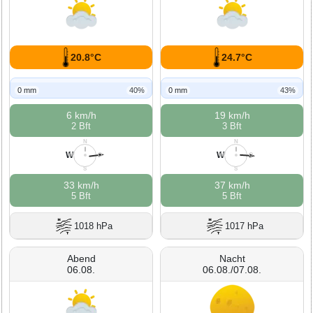
20.8°C
24.7°C
0 mm
40%
0 mm
43%
6 km/h
19 km/h
2 Bft
3 Bft
N
N
W
W
W
O
W
O
S
S
33 km/h
37 km/h
5 Bft
5 Bft
1018 hPa
1017 hPa
Abend
Nacht
06.08.
06.08./07.08.