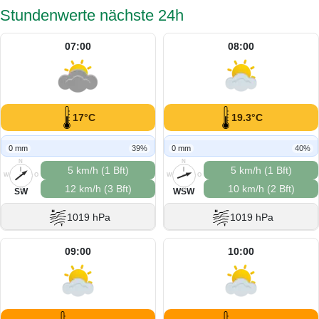
Stundenwerte nächste 24h
07:00
08:00
17°C
19.3°C
0 mm
39%
0 mm
40%
N
N
5 km/h (1 Bft)
5 km/h (1 Bft)
W
O
W
O
12 km/h (3 Bft)
10 km/h (2 Bft)
S
S
SW
WSW
1019 hPa
1019 hPa
09:00
10:00