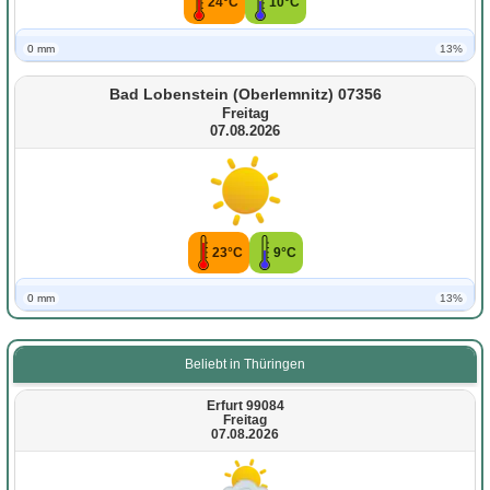
24°C
10°C
0 mm
13%
Bad Lobenstein (Oberlemnitz) 07356
Freitag
07.08.2026
23°C
9°C
0 mm
13%
Beliebt in Thüringen
Erfurt 99084
Freitag
07.08.2026