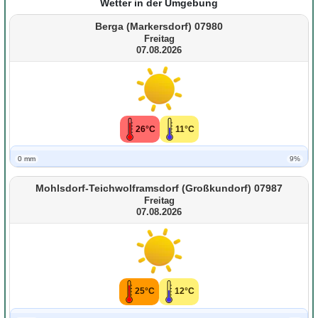
Wetter in der Umgebung
Berga (Markersdorf) 07980
Freitag
07.08.2026
26°C
11°C
0 mm
9%
Mohlsdorf-Teichwolframsdorf (Großkundorf) 07987
Freitag
07.08.2026
25°C
12°C