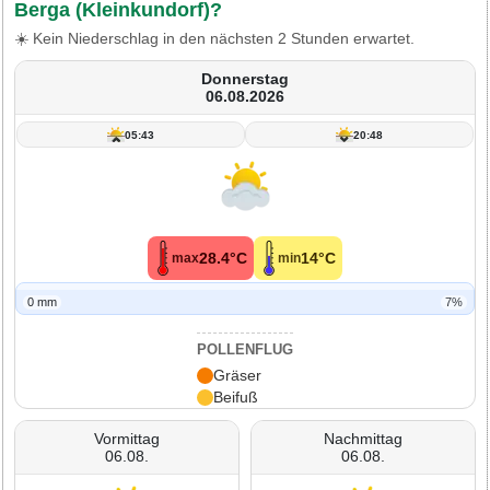
Berga (Kleinkundorf)?
☀️ Kein Niederschlag in den nächsten 2 Stunden erwartet.
Donnerstag
06.08.2026
05:43
20:48
28.4°C
14°C
max
min
0 mm
7%
POLLENFLUG
Gräser
Beifuß
Vormittag
Nachmittag
06.08.
06.08.