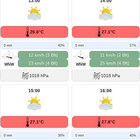
13:00
14:00
26.6°C
27.1°C
0 mm
40%
0 mm
37%
N
N
12 km/h (3 Bft)
11 km/h (2 Bft)
W
O
W
O
23 km/h (4 Bft)
25 km/h (4 Bft)
S
S
WNW
WNW
1018 hPa
1018 hPa
15:00
16:00
27.1°C
27.8°C
0 mm
38%
0 mm
40%