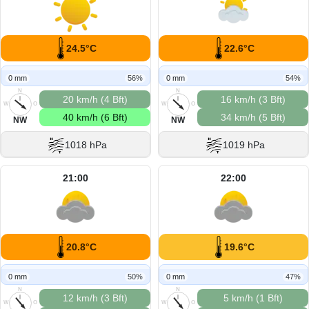
24.5°C
22.6°C
0 mm
56%
0 mm
54%
N
N
20 km/h (4 Bft)
16 km/h (3 Bft)
W
O
W
O
40 km/h (6 Bft)
34 km/h (5 Bft)
S
S
NW
NW
1018 hPa
1019 hPa
21:00
22:00
20.8°C
19.6°C
0 mm
50%
0 mm
47%
N
N
12 km/h (3 Bft)
5 km/h (1 Bft)
W
O
W
O