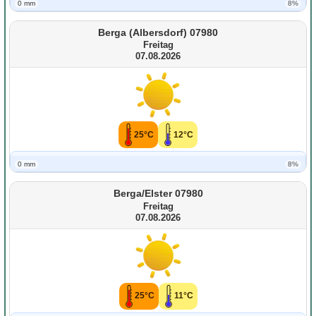
0 mm
8%
Berga (Albersdorf) 07980
Freitag
07.08.2026
25°C
12°C
0 mm
8%
Berga/Elster 07980
Freitag
07.08.2026
25°C
11°C