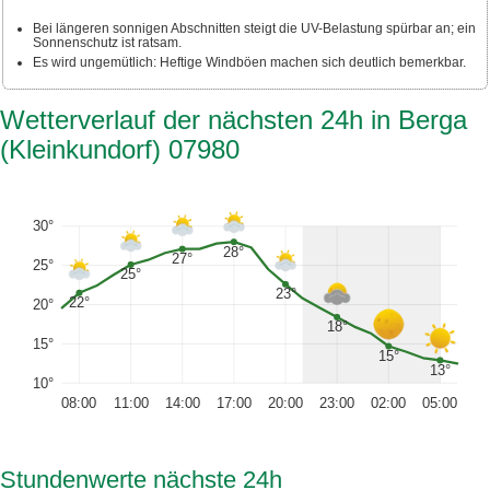
Bei längeren sonnigen Abschnitten steigt die UV-Belastung spürbar an; ein
Sonnenschutz ist ratsam.
Es wird ungemütlich: Heftige Windböen machen sich deutlich bemerkbar.
Wetterverlauf der nächsten 24h in Berga
(Kleinkundorf) 07980
30°
28°
27°
25°
25°
23°
22°
20°
18°
15°
15°
13°
10°
08:00
11:00
14:00
17:00
20:00
23:00
02:00
05:00
Stundenwerte nächste 24h