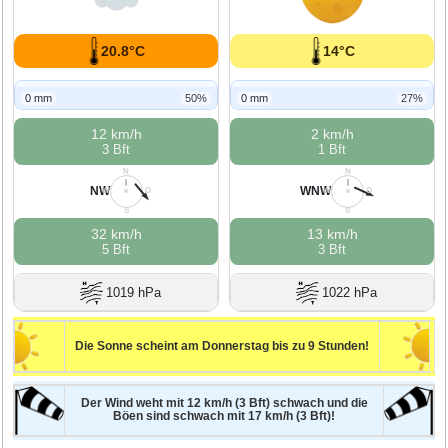
20.8°C
14°C
0 mm
50%
0 mm
27%
12 km/h
2 km/h
3 Bft
1 Bft
N
N
NW
WNW
W
O
W
O
S
S
32 km/h
13 km/h
5 Bft
3 Bft
1019 hPa
1022 hPa
Die Sonne scheint am Donnerstag bis zu 9 Stunden!
Der Wind weht mit 12 km/h (3 Bft) schwach und die
Böen sind schwach mit 17 km/h (3 Bft)!