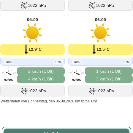
1022 hPa
1022 hPa
05:00
06:00
12.9°C
12.5°C
0 mm
19%
0 mm
19%
N
N
2 km/h (1 Bft)
1 km/h (1 Bft)
W
O
W
O
4 km/h (1 Bft)
3 km/h (1 Bft)
S
S
WNW
WNW
1022 hPa
1023 hPa
Wetterdaten von Donnerstag, den 06.08.2026 um 05:50 Uhr