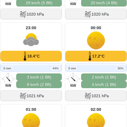
29 km/h (5 Bft)
20 km/h (4 Bft)
S
S
NW
NW
1020 hPa
1020 hPa
23:00
00:00
18.4°C
17.2°C
0 mm
44%
0 mm
36%
N
N
3 km/h (1 Bft)
2 km/h (1 Bft)
W
O
W
O
8 km/h (2 Bft)
4 km/h (1 Bft)
S
S
NW
NW
1021 hPa
1021 hPa
01:00
02:00