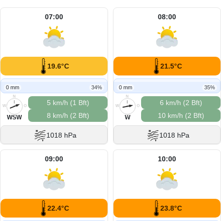
07:00
08:00
19.6°C
21.5°C
0 mm
34%
0 mm
35%
N
N
5 km/h (1 Bft)
6 km/h (2 Bft)
W
O
W
O
8 km/h (2 Bft)
10 km/h (2 Bft)
S
S
WSW
W
1018 hPa
1018 hPa
09:00
10:00
22.4°C
23.8°C