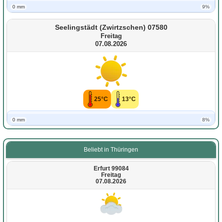
0 mm
9%
Seelingstädt (Zwirtzschen) 07580
Freitag
07.08.2026
25°C
13°C
0 mm
8%
Beliebt in Thüringen
Erfurt 99084
Freitag
07.08.2026