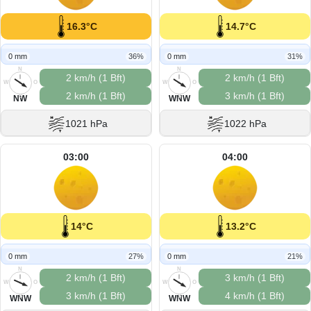
16.3°C
14.7°C
0 mm
36%
0 mm
31%
N
N
2 km/h (1 Bft)
2 km/h (1 Bft)
W
O
W
O
2 km/h (1 Bft)
3 km/h (1 Bft)
S
S
NW
WNW
1021 hPa
1022 hPa
03:00
04:00
14°C
13.2°C
0 mm
27%
0 mm
21%
N
N
2 km/h (1 Bft)
3 km/h (1 Bft)
W
O
W
O
3 km/h (1 Bft)
4 km/h (1 Bft)
S
S
WNW
WNW