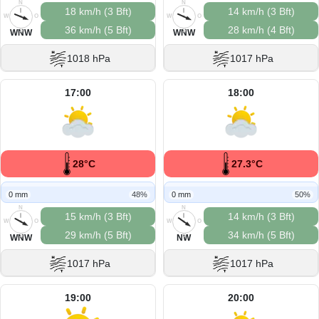
N
N
18 km/h (3 Bft)
14 km/h (3 Bft)
W
O
W
O
36 km/h (5 Bft)
28 km/h (4 Bft)
S
S
WNW
WNW
1018 hPa
1017 hPa
17:00
18:00
28°C
27.3°C
0 mm
48%
0 mm
50%
N
N
15 km/h (3 Bft)
14 km/h (3 Bft)
W
O
W
O
29 km/h (5 Bft)
34 km/h (5 Bft)
S
S
WNW
NW
1017 hPa
1017 hPa
19:00
20:00