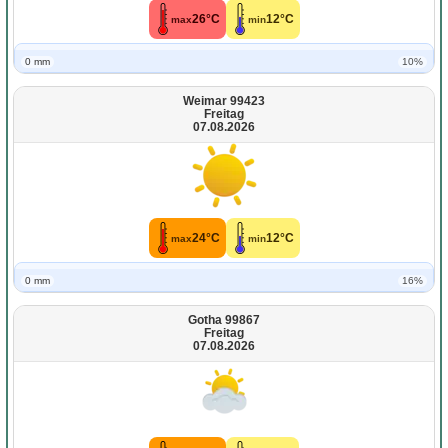
26°C
12°C
max
min
0 mm
10%
Weimar 99423
Freitag
07.08.2026
24°C
12°C
max
min
0 mm
16%
Gotha 99867
Freitag
07.08.2026