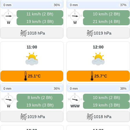
0 mm
36%
0 mm
37%
N
N
11 km/h (2 Bft)
10 km/h (2 Bft)
W
O
W
O
19 km/h (3 Bft)
21 km/h (4 Bft)
S
S
W
W
1018 hPa
1019 hPa
11:00
12:00
25.1°C
25.7°C
0 mm
36%
0 mm
38%
N
N
8 km/h (2 Bft)
10 km/h (2 Bft)
W
O
W
O
19 km/h (3 Bft)
19 km/h (3 Bft)
S
S
W
WNW
1019 hPa
1018 hPa