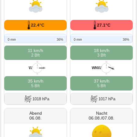
22.4°C
27.1°C
0 mm
36%
0 mm
38%
11 km/h
18 km/h
2 Bft
3 Bft
N
N
W
WNW
W
O
W
O
S
S
35 km/h
37 km/h
5 Bft
5 Bft
1018 hPa
1017 hPa
Abend
Nacht
06.08.
06.08./07.08.