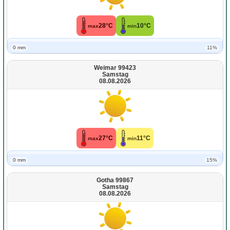
28°C
10°C
max
min
0 mm
11%
Weimar 99423
Samstag
08.08.2026
27°C
11°C
max
min
0 mm
15%
Gotha 99867
Samstag
08.08.2026