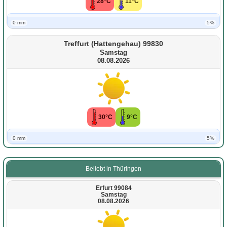
28°C
11°C
0 mm
5%
Treffurt (Hattengehau) 99830
Samstag
08.08.2026
30°C
9°C
0 mm
5%
Beliebt in Thüringen
Erfurt 99084
Samstag
08.08.2026