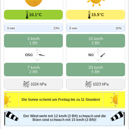
10.1°C
15.5°C
0 mm
23%
0 mm
20%
3 km/h
10 km/h
1 Bft
2 Bft
N
N
OSO
NO
W
O
W
O
S
S
7 km/h
33 km/h
2 Bft
5 Bft
1024 hPa
1023 hPa
Die Sonne scheint am Freitag bis zu 11 Stunden!
Der Wind weht mit 12 km/h (3 Bft) schwach und die
Böen sind schwach mit 15 km/h (3 Bft)!