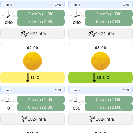
0 mm
38%
0 mm
31%
N
N
3 km/h (1 Bft)
3 km/h (1 Bft)
W
O
W
O
7 km/h (2 Bft)
6 km/h (2 Bft)
S
S
ONO
ONO
1024 hPa
1024 hPa
02:00
03:00
11°C
10.1°C
0 mm
25%
0 mm
23%
N
N
4 km/h (1 Bft)
3 km/h (1 Bft)
W
O
W
O
6 km/h (2 Bft)
7 km/h (2 Bft)
S
S
O
OSO
1024 hPa
1024 hPa