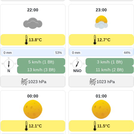
22:00
23:00
13.8°C
12.7°C
0 mm
53%
0 mm
44%
N
N
5 km/h (1 Bft)
3 km/h (1 Bft)
W
O
W
O
13 km/h (3 Bft)
11 km/h (2 Bft)
S
S
N
NNO
1023 hPa
1023 hPa
00:00
01:00
12.1°C
11.5°C