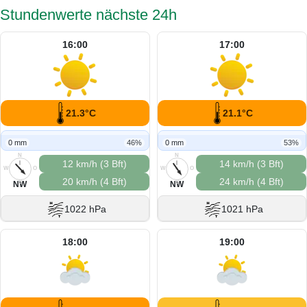
Stundenwerte nächste 24h
16:00
17:00
21.3°C
21.1°C
0 mm
46%
0 mm
53%
N
N
12 km/h (3 Bft)
14 km/h (3 Bft)
W
O
W
O
20 km/h (4 Bft)
24 km/h (4 Bft)
S
S
NW
NW
1022 hPa
1021 hPa
18:00
19:00