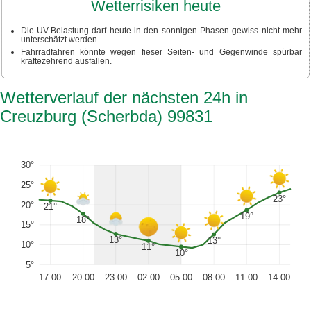
Wetterrisiken heute
Die UV-Belastung darf heute in den sonnigen Phasen gewiss nicht mehr
unterschätzt werden.
Fahrradfahren könnte wegen fieser Seiten- und Gegenwinde spürbar
kräftezehrend ausfallen.
Wetterverlauf der nächsten 24h in
Creuzburg (Scherbda) 99831
30°
25°
23°
20°
21°
19°
18°
15°
13°
13°
10°
11°
10°
5°
17:00
20:00
23:00
02:00
05:00
08:00
11:00
14:00