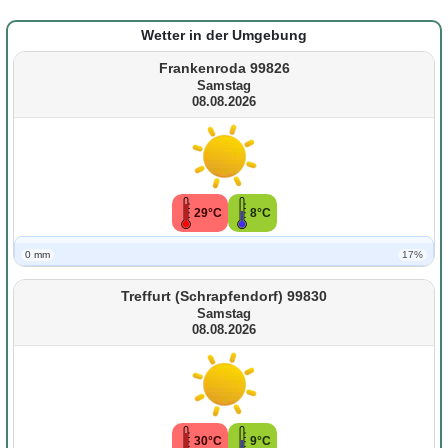
Wetter in der Umgebung
Frankenroda 99826
Samstag
08.08.2026
29°C
8°C
0 mm
17%
Treffurt (Schrapfendorf) 99830
Samstag
08.08.2026
30°C
9°C