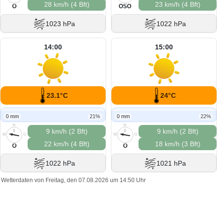
28 km/h (4 Bft)
23 km/h (4 Bft)
S
S
O
OSO
1023 hPa
1022 hPa
14:00
15:00
23.1°C
24°C
0 mm
21%
0 mm
22%
N
N
9 km/h (2 Bft)
9 km/h (2 Bft)
W
O
W
O
22 km/h (4 Bft)
18 km/h (3 Bft)
S
S
O
O
1022 hPa
1021 hPa
Wetterdaten von Freitag, den 07.08.2026 um 14:50 Uhr