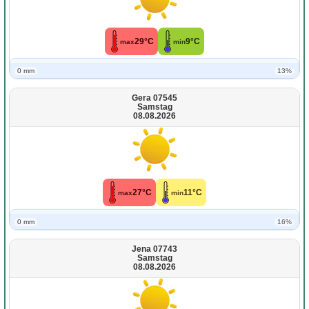
29°C
9°C
max
min
0 mm
13%
Gera 07545
Samstag
08.08.2026
27°C
11°C
max
min
0 mm
16%
Jena 07743
Samstag
08.08.2026