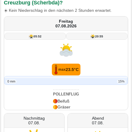
Creuzburg (Scherbda)?
☀️ Kein Niederschlag in den nächsten 2 Stunden erwartet.
Freitag
07.08.2026
05:52
20:55
23.5°C
max
0 mm
15%
POLLENFLUG
Beifuß
Gräser
Nachmittag
Abend
07.08.
07.08.