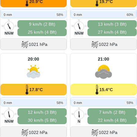
20.9°C
19.7°C
0 mm
58%
0 mm
60%
N
N
9 km/h (2 Bft)
13 km/h (3 Bft)
W
O
W
O
25 km/h (4 Bft)
27 km/h (4 Bft)
S
S
NNW
NNW
1021 hPa
1022 hPa
20:00
21:00
17.8°C
15.4°C
0 mm
58%
0 mm
59%
N
N
12 km/h (3 Bft)
7 km/h (2 Bft)
W
O
W
O
30 km/h (5 Bft)
22 km/h (4 Bft)
S
S
NNW
N
1022 hPa
1022 hPa