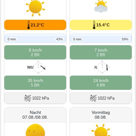
21.2°C
15.4°C
0 mm
43%
0 mm
59%
8 km/h
7 km/h
2 Bft
2 Bft
N
N
NW
N
W
O
W
O
S
S
35 km/h
24 km/h
5 Bft
4 Bft
1022 hPa
1022 hPa
Nacht
Vormittag
07.08./08.08.
08.08.