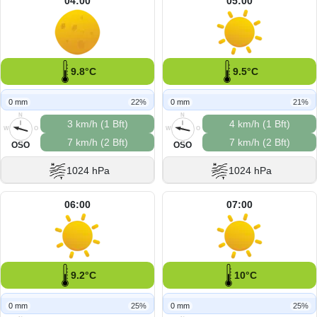
04:00
05:00
9.8°C
9.5°C
0 mm
22%
0 mm
21%
N
N
3 km/h (1 Bft)
4 km/h (1 Bft)
W
O
W
O
7 km/h (2 Bft)
7 km/h (2 Bft)
S
S
OSO
OSO
1024 hPa
1024 hPa
06:00
07:00
9.2°C
10°C
0 mm
25%
0 mm
25%