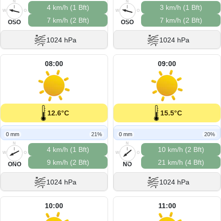
N
N
4 km/h (1 Bft)
3 km/h (1 Bft)
W
O
W
O
7 km/h (2 Bft)
7 km/h (2 Bft)
S
S
OSO
OSO
1024 hPa
1024 hPa
08:00
09:00
12.6°C
15.5°C
0 mm
21%
0 mm
20%
N
N
4 km/h (1 Bft)
10 km/h (2 Bft)
W
O
W
O
9 km/h (2 Bft)
21 km/h (4 Bft)
S
S
ONO
NO
1024 hPa
1024 hPa
10:00
11:00