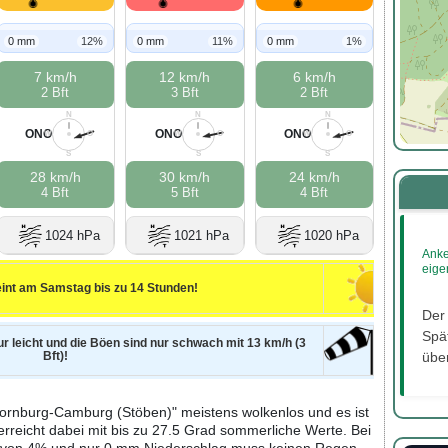
0 mm
12%
0 mm
11%
0 mm
1%
7 km/h
12 km/h
6 km/h
2 Bft
3 Bft
2 Bft
N
N
N
ONO
ONO
ONO
W
O
W
O
W
O
S
S
S
28 km/h
30 km/h
24 km/h
4 Bft
5 Bft
4 Bft
1024 hPa
1021 hPa
1020 hPa
Anke
eige
int am Samstag bis zu 14 Stunden!
Der
Spät
ur leicht und die Böen sind nur schwach mit 13 km/h (3
Bft)!
über
ornburg-Camburg (Stöben)" meistens wolkenlos und es ist
erreicht dabei mit bis zu 27.5 Grad sommerliche Werte. Bei
it von 4% und nur 0 mm Niederschlag muss keinen Regen