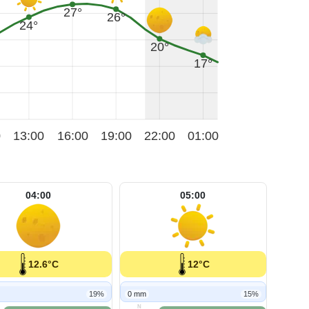
27°
26°
24°
20°
17°
0
13:00
16:00
19:00
22:00
01:00
04:00
05:00
12.6°C
12°C
19%
0 mm
15%
N