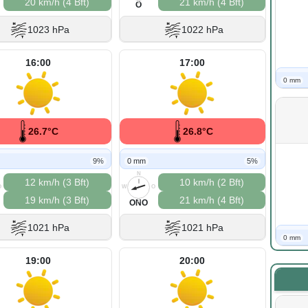
20 km/h (4 Bft)
21 km/h (4 Bft)
S
O
1023 hPa
1022 hPa
16:00
17:00
0 mm
26.7°C
26.8°C
9%
0 mm
5%
N
12 km/h (3 Bft)
10 km/h (2 Bft)
O
W
O
19 km/h (3 Bft)
21 km/h (4 Bft)
S
ONO
1021 hPa
1021 hPa
0 mm
19:00
20:00