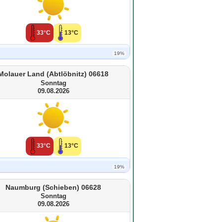
33°C
13°C
19%
Molauer Land (Abtlöbnitz) 06618
Sonntag
09.08.2026
33°C
13°C
19%
Naumburg (Schieben) 06628
Sonntag
09.08.2026