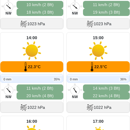
N
N
10 km/h (2 Bft)
11 km/h (2 Bft)
W
O
W
O
18 km/h (3 Bft)
19 km/h (3 Bft)
S
S
NW
NW
1023 hPa
1023 hPa
14:00
15:00
22.3°C
22.5°C
0 mm
35%
0 mm
36%
N
N
11 km/h (2 Bft)
14 km/h (3 Bft)
W
O
W
O
20 km/h (4 Bft)
22 km/h (4 Bft)
S
S
NW
NW
1022 hPa
1022 hPa
16:00
17:00