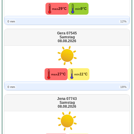
29°C
9°C
max
min
0 mm
12%
Gera 07545
Samstag
08.08.2026
27°C
11°C
max
min
0 mm
18%
Jena 07743
Samstag
08.08.2026