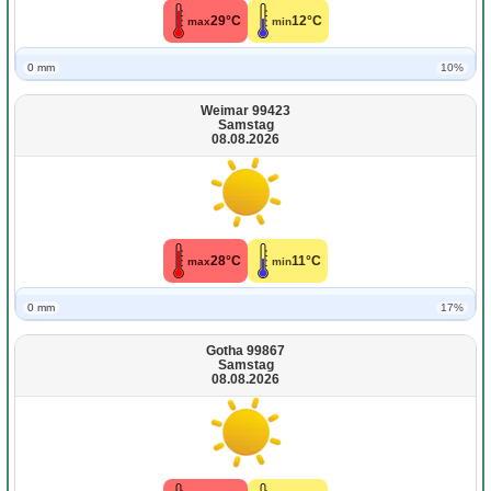
29°C
12°C
max
min
0 mm
10%
Weimar 99423
Samstag
08.08.2026
28°C
11°C
max
min
0 mm
17%
Gotha 99867
Samstag
08.08.2026