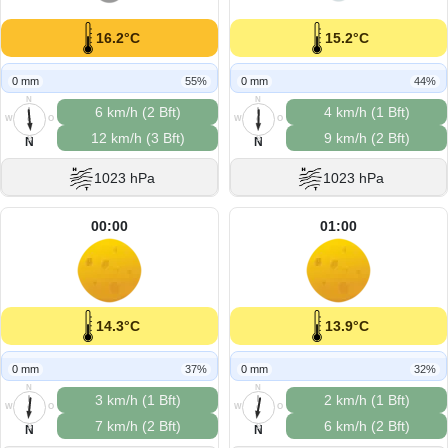
16.2°C
15.2°C
0 mm
55%
0 mm
44%
N
N
6 km/h (2 Bft)
4 km/h (1 Bft)
W
O
W
O
12 km/h (3 Bft)
9 km/h (2 Bft)
S
S
N
N
1023 hPa
1023 hPa
00:00
01:00
14.3°C
13.9°C
0 mm
37%
0 mm
32%
N
N
3 km/h (1 Bft)
2 km/h (1 Bft)
W
O
W
O
7 km/h (2 Bft)
6 km/h (2 Bft)
S
S
N
N