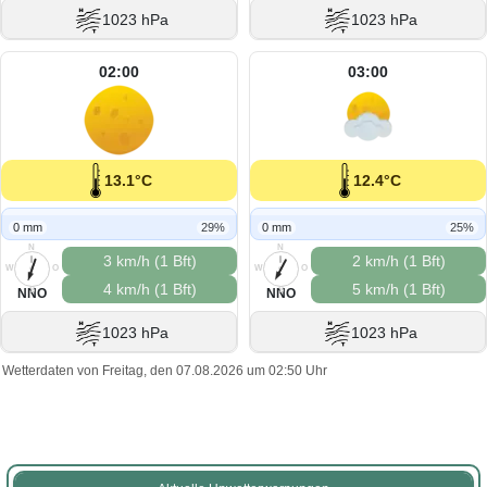
1023 hPa
1023 hPa
02:00
03:00
13.1°C
12.4°C
0 mm
29%
0 mm
25%
N
N
3 km/h (1 Bft)
2 km/h (1 Bft)
W
O
W
O
4 km/h (1 Bft)
5 km/h (1 Bft)
S
S
NNO
NNO
1023 hPa
1023 hPa
Wetterdaten von Freitag, den 07.08.2026 um 02:50 Uhr