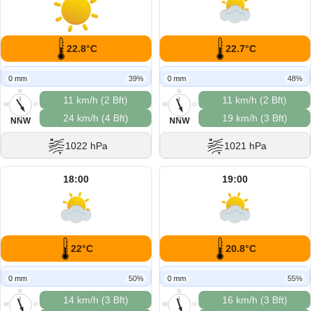
22.8°C
22.7°C
0 mm
39%
0 mm
48%
N
N
11 km/h (2 Bft)
11 km/h (2 Bft)
W
O
W
O
24 km/h (4 Bft)
19 km/h (3 Bft)
S
S
NNW
NNW
1022 hPa
1021 hPa
18:00
19:00
22°C
20.8°C
0 mm
50%
0 mm
55%
N
N
14 km/h (3 Bft)
16 km/h (3 Bft)
W
O
W
O