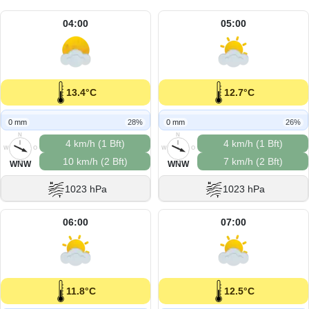
04:00
05:00
13.4°C
12.7°C
0 mm
28%
0 mm
26%
N
N
4 km/h (1 Bft)
4 km/h (1 Bft)
W
O
W
O
10 km/h (2 Bft)
7 km/h (2 Bft)
S
S
WNW
WNW
1023 hPa
1023 hPa
06:00
07:00
11.8°C
12.5°C