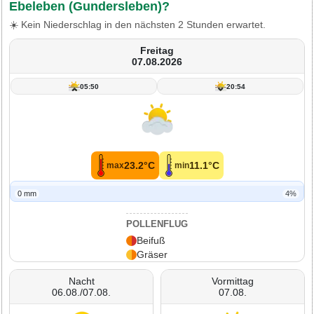
Ebeleben (Gundersleben)?
☀️ Kein Niederschlag in den nächsten 2 Stunden erwartet.
Freitag
07.08.2026
05:50
20:54
23.2°C
11.1°C
max
min
0 mm
4%
POLLENFLUG
Beifuß
Gräser
Nacht
Vormittag
06.08./07.08.
07.08.