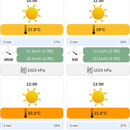
10:00
11:00
17.8°C
19°C
0 mm
27%
0 mm
30%
N
N
11 km/h (2 Bft)
11 km/h (2 Bft)
W
O
W
O
20 km/h (4 Bft)
20 km/h (4 Bft)
S
S
WNW
NW
1024 hPa
1024 hPa
12:00
13:00
20.3°C
21.5°C
0 mm
33%
0 mm
37%