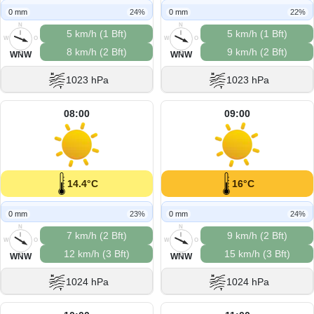
0 mm
24%
0 mm
22%
N
N
5 km/h (1 Bft)
5 km/h (1 Bft)
W
O
W
O
8 km/h (2 Bft)
9 km/h (2 Bft)
S
S
WNW
WNW
1023 hPa
1023 hPa
08:00
09:00
14.4°C
16°C
0 mm
23%
0 mm
24%
N
N
7 km/h (2 Bft)
9 km/h (2 Bft)
W
O
W
O
12 km/h (3 Bft)
15 km/h (3 Bft)
S
S
WNW
WNW
1024 hPa
1024 hPa