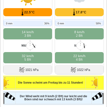
22.5°C
17.8°C
0 mm
36%
0 mm
58%
14 km/h
8 km/h
3 Bft
2 Bft
N
N
NW
N
W
O
W
O
S
S
32 km/h
22 km/h
5 Bft
4 Bft
1021 hPa
1022 hPa
Die Sonne scheint am Freitag bis zu 11 Stunden!
Der Wind weht mit 9 km/h (2 Bft) nur leicht und die
Böen sind nur schwach mit 13 km/h (3 Bft)!