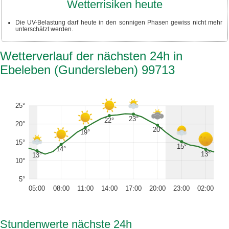
Wetterrisiken heute
Die UV-Belastung darf heute in den sonnigen Phasen gewiss nicht mehr
unterschätzt werden.
Wetterverlauf der nächsten 24h in
Ebeleben (Gundersleben) 99713
25°
23°
22°
20°
20°
19°
15°
15°
14°
13°
13°
10°
5°
05:00
08:00
11:00
14:00
17:00
20:00
23:00
02:00
Stundenwerte nächste 24h