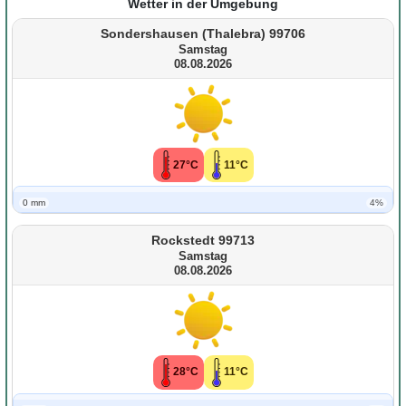
Wetter in der Umgebung
Sondershausen (Thalebra) 99706
Samstag
08.08.2026
27°C
11°C
0 mm
4%
Rockstedt 99713
Samstag
08.08.2026
28°C
11°C