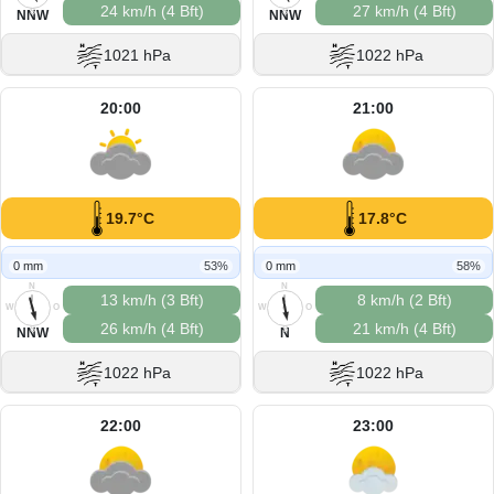
24 km/h (4 Bft)
27 km/h (4 Bft)
S
S
NNW
NNW
1021 hPa
1022 hPa
20:00
21:00
19.7°C
17.8°C
0 mm
53%
0 mm
58%
N
N
13 km/h (3 Bft)
8 km/h (2 Bft)
W
O
W
O
26 km/h (4 Bft)
21 km/h (4 Bft)
S
S
NNW
N
1022 hPa
1022 hPa
22:00
23:00