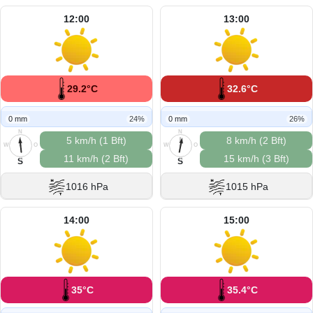
12:00
13:00
29.2°C
32.6°C
0 mm
24%
0 mm
26%
N
N
5 km/h (1 Bft)
8 km/h (2 Bft)
W
O
W
O
11 km/h (2 Bft)
15 km/h (3 Bft)
S
S
S
S
1016 hPa
1015 hPa
14:00
15:00
35°C
35.4°C