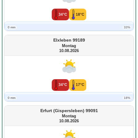
34°C
18°C
0 mm
33%
Elxleben 99189
Montag
10.08.2026
34°C
17°C
0 mm
18%
Erfurt (Gispersleben) 99091
Montag
10.08.2026