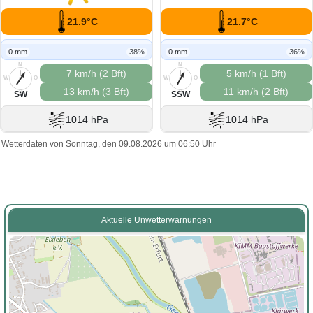
21.9°C
21.7°C
0 mm
38%
0 mm
36%
N
N
7 km/h (2 Bft)
5 km/h (1 Bft)
W
O
W
O
13 km/h (3 Bft)
11 km/h (2 Bft)
S
S
SW
SSW
1014 hPa
1014 hPa
Wetterdaten von Sonntag, den 09.08.2026 um 06:50 Uhr
Aktuelle Unwetterwarnungen