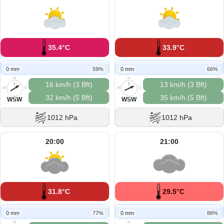
35.4°C
33.9°C
0 mm
59%
0 mm
66%
N
N
16 km/h (3 Bft)
13 km/h (3 Bft)
W
O
W
O
32 km/h (5 Bft)
35 km/h (5 Bft)
S
S
WSW
WSW
1012 hPa
1012 hPa
20:00
21:00
31.8°C
29.5°C
0 mm
77%
0 mm
86%
N
N