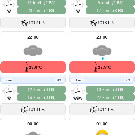
11 km/h (2 Bft)
9 km/h (2 Bft)
W
O
W
O
23 km/h (4 Bft)
17 km/h (3 Bft)
S
S
W
W
1012 hPa
1013 hPa
22:00
23:00
28.6°C
27.5°C
0 mm
94%
0.1 mm
93%
N
N
12 km/h (3 Bft)
13 km/h (3 Bft)
W
O
W
O
19 km/h (3 Bft)
22 km/h (4 Bft)
S
S
W
WSW
1013 hPa
1014 hPa
00:00
01:00