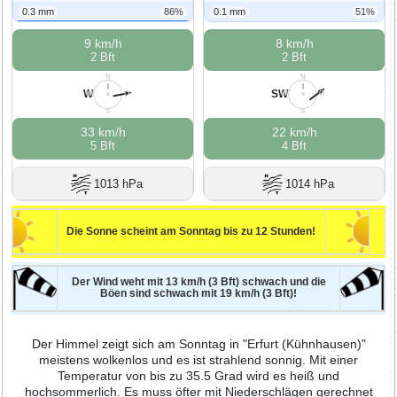
0.3 mm
86%
0.1 mm
51%
9 km/h
8 km/h
2 Bft
2 Bft
N
N
W
SW
W
O
W
O
S
S
33 km/h
22 km/h
5 Bft
4 Bft
1013 hPa
1014 hPa
Die Sonne scheint am Sonntag bis zu 12 Stunden!
Der Wind weht mit 13 km/h (3 Bft) schwach und die
Böen sind schwach mit 19 km/h (3 Bft)!
Der Himmel zeigt sich am Sonntag in "Erfurt (Kühnhausen)"
meistens wolkenlos und es ist strahlend sonnig. Mit einer
Temperatur von bis zu 35.5 Grad wird es heiß und
hochsommerlich. Es muss öfter mit Niederschlägen gerechnet