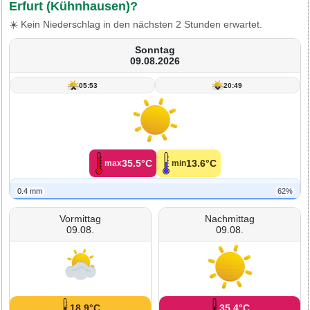
Erfurt (Kühnhausen)?
☀️ Kein Niederschlag in den nächsten 2 Stunden erwartet.
Sonntag
09.08.2026
05:53
20:49
35.5°C
13.6°C
max
min
0.4 mm
62%
Vormittag
Nachmittag
09.08.
09.08.
18.9°C
35.4°C