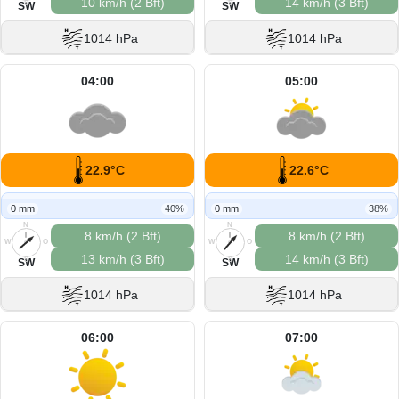
10 km/h (2 Bft)
14 km/h (3 Bft)
S
S
SW
SW
1014 hPa
1014 hPa
04:00
05:00
22.9°C
22.6°C
0 mm
40%
0 mm
38%
N
N
8 km/h (2 Bft)
8 km/h (2 Bft)
W
O
W
O
13 km/h (3 Bft)
14 km/h (3 Bft)
S
S
SW
SW
1014 hPa
1014 hPa
06:00
07:00