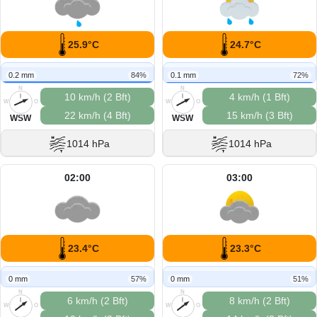
25.9°C
24.7°C
0.2 mm
84%
0.1 mm
72%
N
N
10 km/h (2 Bft)
4 km/h (1 Bft)
W
O
W
O
22 km/h (4 Bft)
15 km/h (3 Bft)
S
S
WSW
WSW
1014 hPa
1014 hPa
02:00
03:00
23.4°C
23.3°C
0 mm
57%
0 mm
51%
N
N
6 km/h (2 Bft)
8 km/h (2 Bft)
W
O
W
O