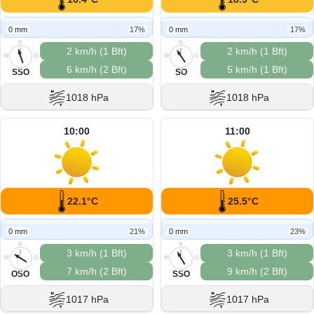
0 mm
17%
0 mm
17%
N
N
2 km/h (1 Bft)
2 km/h (1 Bft)
W
O
W
O
6 km/h (2 Bft)
5 km/h (1 Bft)
S
S
SSO
SO
1018 hPa
1018 hPa
10:00
11:00
22.1°C
25.5°C
0 mm
21%
0 mm
23%
N
N
3 km/h (1 Bft)
3 km/h (1 Bft)
W
O
W
O
7 km/h (2 Bft)
9 km/h (2 Bft)
S
S
OSO
SSO
1017 hPa
1017 hPa