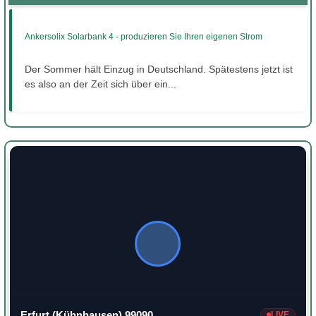
Ankersolix Solarbank 4 - produzieren Sie Ihren eigenen Strom
Der Sommer hält Einzug in Deutschland. Spätestens jetzt ist
es also an der Zeit sich über ein...
Erfurt (Kühnhausen) 99090
LIVE