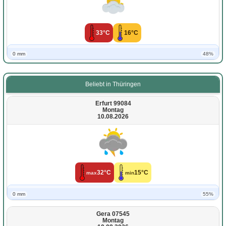
33°C
16°C
0 mm
48%
Beliebt in Thüringen
Erfurt 99084
Montag
10.08.2026
32°C
15°C
max
min
0 mm
55%
Gera 07545
Montag