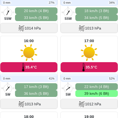
0 mm
27%
0 mm
34%
N
N
20 km/h (4 Bft)
18 km/h (3 Bft)
W
O
W
O
33 km/h (5 Bft)
34 km/h (5 Bft)
S
S
SSW
SSW
1014 hPa
1013 hPa
16:00
17:00
35.4°C
35.5°C
0 mm
41%
0 mm
52%
N
N
17 km/h (3 Bft)
22 km/h (4 Bft)
W
O
W
O
36 km/h (5 Bft)
39 km/h (6 Bft)
S
S
SW
SW
1013 hPa
1012 hPa
18:00
19:00