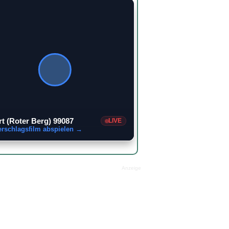
2
rt (Roter Berg) 99087
LIVE
erschlagsfilm abspielen →
Anzeige