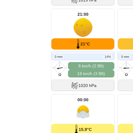
1019 hPa
21:00
21°C
0 mm
14%
0 mm
N
N
8 km/h (2 Bft)
W
O
W
18 km/h (3 Bft)
S
S
O
O
1020 hPa
00:00
15.9°C