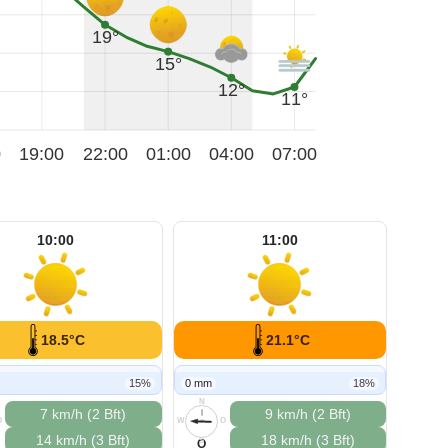
19°
15°
12°
11°
0
19:00
22:00
01:00
04:00
07:00
10:00
11:00
18.5°C
21.1°C
15%
0 mm
18%
N
7 km/h (2 Bft)
9 km/h (2 Bft)
O
W
O
14 km/h (3 Bft)
18 km/h (3 Bft)
S
O