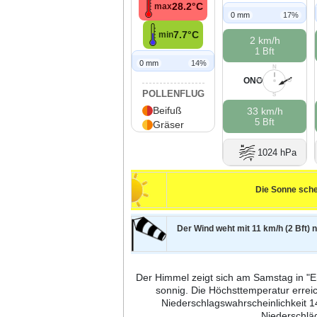
28.2°C
max
0 mm
17%
7.7°C
min
2 km/h
1 Bft
0 mm
14%
N
ONO
W
O
POLLENFLUG
S
Beifuß
33 km/h
5 Bft
Gräser
1024 hPa
Die Sonne sche
Der Wind weht mit 11 km/h (2 Bft) 
Der Himmel zeigt sich am Samstag in "Er
sonnig. Die Höchsttemperatur errei
Niederschlagswahrscheinlichkeit 1
Niederschlä