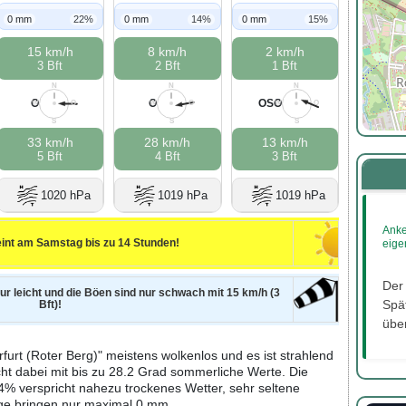
0 mm
22%
0 mm
14%
0 mm
15%
15 km/h
8 km/h
2 km/h
3 Bft
2 Bft
1 Bft
N
N
N
O
O
OSO
W
O
W
O
W
O
S
S
S
33 km/h
28 km/h
13 km/h
5 Bft
4 Bft
3 Bft
1020 hPa
1019 hPa
1019 hPa
Anke
int am Samstag bis zu 14 Stunden!
eige
Der
nur leicht und die Böen sind nur schwach mit 15 km/h (3
Spät
Bft)!
2
über
furt (Roter Berg)" meistens wolkenlos und es ist strahlend
cht dabei mit bis zu 28.2 Grad sommerliche Werte. Die
4% verspricht nahezu trockenes Wetter, sehr seltene
ge bringen nur maximal 0 mm.