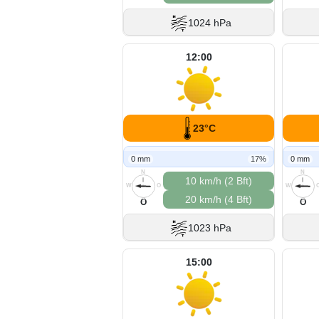
1024 hPa
12:00
23°C
0 mm
17%
0 mm
N
N
10 km/h (2 Bft)
W
O
W
20 km/h (4 Bft)
S
S
O
O
1023 hPa
15:00