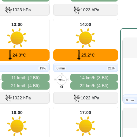
1023 hPa
1023 hPa
13:00
14:00
24.3°C
25.2°C
19%
0 mm
21%
N
11 km/h (2 Bft)
14 km/h (3 Bft)
O
W
O
21 km/h (4 Bft)
22 km/h (4 Bft)
S
O
1022 hPa
1022 hPa
0 mm
16:00
17:00