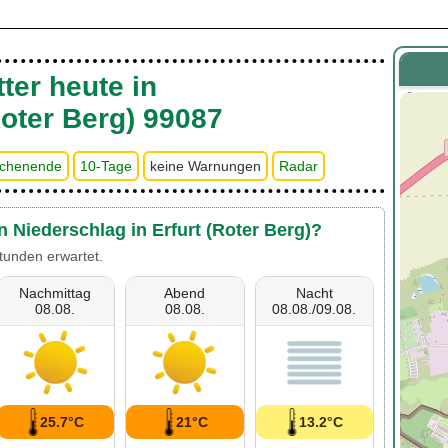
ter heute in
Roter Berg) 99087
chenende
10-Tage
keine Warnungen
Radar
n Niederschlag in Erfurt (Roter Berg)?
tunden erwartet.
Nachmittag
Abend
Nacht
08.08.
08.08.
08.08./09.08.
25.7°C
21°C
13.2°C