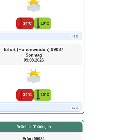
34°C
10°C
47%
Erfurt (Hohenwinden) 99087
Sonntag
09.08.2026
34°C
10°C
47%
Beliebt in Thüringen
Erfurt 99084