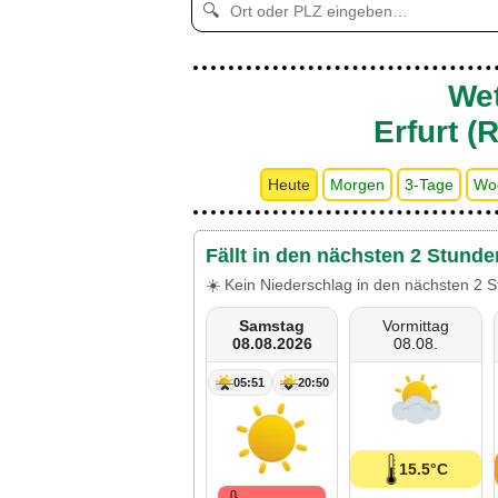
🔍
Wet
Erfurt (
Heute
Morgen
3-Tage
Wo
Fällt in den nächsten 2 Stunde
☀️ Kein Niederschlag in den nächsten 2 S
Samstag
Vormittag
08.08.2026
08.08.
05:51
20:50
15.5°C