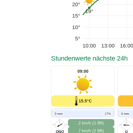
20°
19°
15°
10°
5°
10:00
13:00
16:0
Stundenwerte nächste 24h
09:00
15.5°C
0 mm
17%
0 mm
N
N
2 km/h (1 Bft)
W
O
W
7 km/h (2 Bft)
S
S
ONO
O