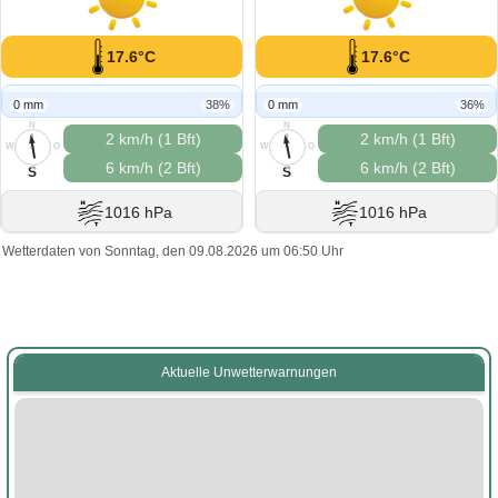
17.6°C
17.6°C
0 mm
38%
0 mm
36%
N
N
2 km/h (1 Bft)
2 km/h (1 Bft)
W
O
W
O
6 km/h (2 Bft)
6 km/h (2 Bft)
S
S
S
S
1016 hPa
1016 hPa
Wetterdaten von Sonntag, den 09.08.2026 um 06:50 Uhr
Aktuelle Unwetterwarnungen