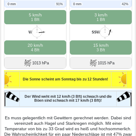
0 mm
91%
0 mm
42%
5 km/h
3 km/h
1 Bft
1 Bft
N
N
W
SSW
W
O
W
O
S
S
20 km/h
15 km/h
4 Bft
3 Bft
1013 hPa
1015 hPa
Die Sonne scheint am Sonntag bis zu 12 Stunden!
Der Wind weht mit 12 km/h (3 Bft) schwach und die
Böen sind schwach mit 17 km/h (3 Bft)!
Es muss gelegentlich mit Gewittern gerechnet werden. Dabei sind
vereinzelt auch Hagel und Starkregen möglich. Mit einer
Temperatur von bis zu 33 Grad wird es heiß und hochsommerlich.
Die Wahrscheinlichkeit für ein paar Niederschläge ist mit 47% zwar