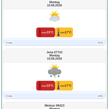
Montag
10.08.2026
33°C
17°C
max
min
0 mm
51%
Jena 07743
Montag
10.08.2026
33°C
17°C
max
min
0 mm
24%
Weimar 99423
Montag