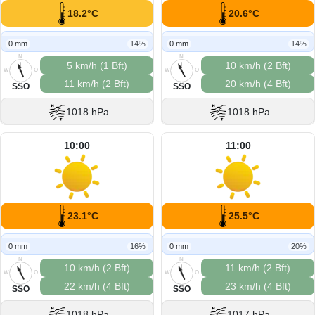
18.2°C
20.6°C
0 mm
14%
0 mm
14%
N
N
5 km/h (1 Bft)
10 km/h (2 Bft)
W
O
W
O
11 km/h (2 Bft)
20 km/h (4 Bft)
S
S
SSO
SSO
1018 hPa
1018 hPa
10:00
11:00
23.1°C
25.5°C
0 mm
16%
0 mm
20%
N
N
10 km/h (2 Bft)
11 km/h (2 Bft)
W
O
W
O
22 km/h (4 Bft)
23 km/h (4 Bft)
S
S
SSO
SSO
1018 hPa
1017 hPa