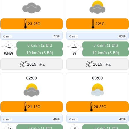
23.2°C
22°C
0 mm
77%
0 mm
63%
N
N
6 km/h (2 Bft)
3 km/h (1 Bft)
W
O
W
O
19 km/h (3 Bft)
12 km/h (3 Bft)
S
S
WNW
W
1015 hPa
1015 hPa
02:00
03:00
21.1°C
20.3°C
0 mm
46%
0 mm
42%
N
N
3 km/h (1 Bft)
3 km/h (1 Bft)