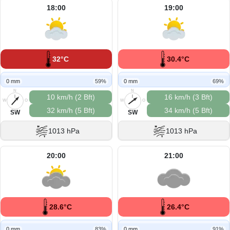
18:00
19:00
32°C
30.4°C
0 mm
59%
0 mm
69%
N
N
10 km/h (2 Bft)
16 km/h (3 Bft)
W
O
W
O
32 km/h (5 Bft)
34 km/h (5 Bft)
S
S
SW
SW
1013 hPa
1013 hPa
20:00
21:00
28.6°C
26.4°C
0 mm
83%
0 mm
91%