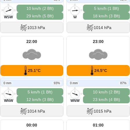
N
N
10 km/h (2 Bft)
5 km/h (1 Bft)
W
O
W
O
29 km/h (5 Bft)
18 km/h (3 Bft)
S
S
WSW
W
1013 hPa
1014 hPa
22:00
23:00
25.1°C
24.5°C
0 mm
93%
0 mm
87%
N
N
5 km/h (1 Bft)
10 km/h (2 Bft)
W
O
W
O
12 km/h (3 Bft)
23 km/h (4 Bft)
S
S
WNW
WNW
1014 hPa
1015 hPa
00:00
01:00