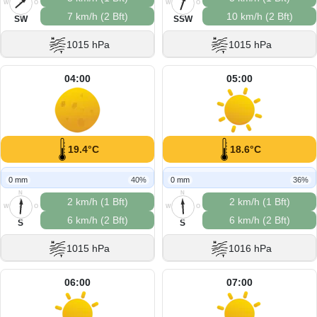
W
O
W
O
7 km/h (2 Bft)
10 km/h (2 Bft)
S
S
SW
SSW
1015 hPa
1015 hPa
04:00
05:00
19.4°C
18.6°C
0 mm
40%
0 mm
36%
N
N
2 km/h (1 Bft)
2 km/h (1 Bft)
W
O
W
O
6 km/h (2 Bft)
6 km/h (2 Bft)
S
S
S
S
1015 hPa
1016 hPa
06:00
07:00