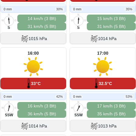
0 mm
30%
0 mm
35%
N
N
14 km/h (3 Bft)
15 km/h (3 Bft)
W
O
W
O
31 km/h (5 Bft)
31 km/h (5 Bft)
S
S
S
S
1015 hPa
1014 hPa
16:00
17:00
33°C
32.5°C
0 mm
42%
0 mm
53%
N
N
16 km/h (3 Bft)
17 km/h (3 Bft)
W
O
W
O
36 km/h (5 Bft)
35 km/h (5 Bft)
S
S
SSW
SSW
1014 hPa
1013 hPa