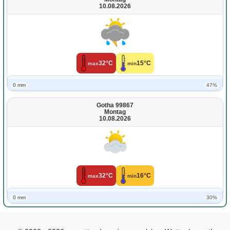
10.08.2026
32°C
15°C
max
min
0 mm
47%
Gotha 99867
Montag
10.08.2026
32°C
16°C
max
min
0 mm
30%