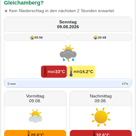
Gleichamberg?
☀️ Kein Niederschlag in den nächsten 2 Stunden erwartet.
Sonntag
09.08.2026
05:56
20:48
33°C
14.2°C
max
min
0 mm
47%
Vormittag
Nachmittag
09.08.
09.08.
20.6°C
32.6°C