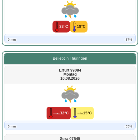
33°C
18°C
0 mm
37%
Beliebt in Thüringen
Erfurt 99084
Montag
10.08.2026
32°C
15°C
max
min
0 mm
55%
Gera 07545