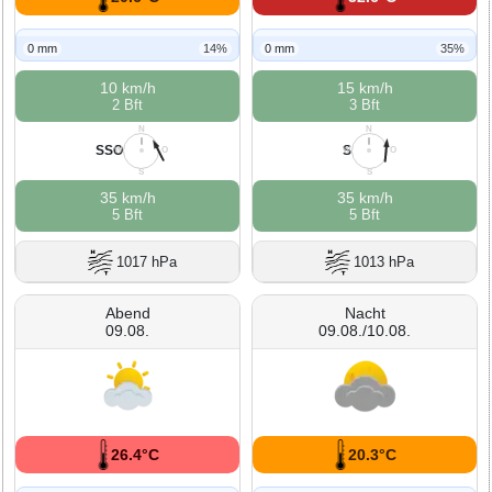
0 mm
14%
0 mm
35%
10 km/h
15 km/h
2 Bft
3 Bft
N
N
SSO
S
W
O
W
O
S
S
35 km/h
35 km/h
5 Bft
5 Bft
1017 hPa
1013 hPa
Abend
Nacht
09.08.
09.08./10.08.
26.4°C
20.3°C