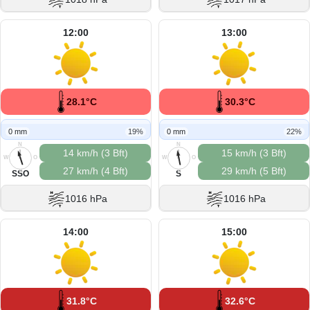
12:00
13:00
28.1°C
30.3°C
0 mm
19%
0 mm
22%
N
N
14 km/h (3 Bft)
15 km/h (3 Bft)
W
O
W
O
27 km/h (4 Bft)
29 km/h (5 Bft)
S
S
SSO
S
1016 hPa
1016 hPa
14:00
15:00
31.8°C
32.6°C