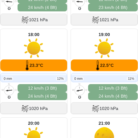
W
O
W
O
24 km/h (4 Bft)
23 km/h (4 Bft)
S
S
O
O
1021 hPa
1021 hPa
18:00
19:00
23.3°C
22.5°C
0 mm
12%
0 mm
11%
N
N
12 km/h (3 Bft)
12 km/h (3 Bft)
W
O
W
O
24 km/h (4 Bft)
24 km/h (4 Bft)
S
S
O
O
1020 hPa
1020 hPa
20:00
21:00