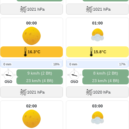
1021 hPa
1021 hPa
00:00
01:00
16.3°C
15.8°C
0 mm
18%
0 mm
17%
N
N
9 km/h (2 Bft)
8 km/h (2 Bft)
W
O
W
O
23 km/h (4 Bft)
23 km/h (4 Bft)
S
S
OSO
OSO
1021 hPa
1020 hPa
02:00
03:00