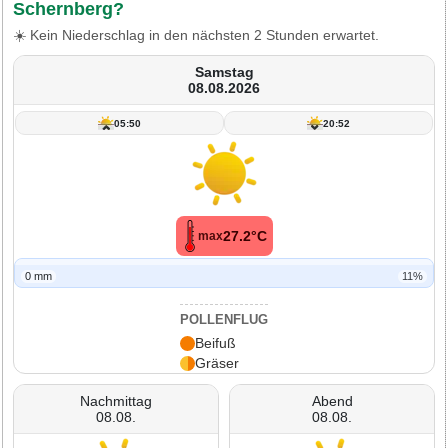
Schernberg?
☀️ Kein Niederschlag in den nächsten 2 Stunden erwartet.
Samstag
08.08.2026
05:50
20:52
27.2°C
max
0 mm
11%
POLLENFLUG
Beifuß
Gräser
Nachmittag
Abend
08.08.
08.08.