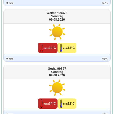
0 mm
68%
Weimar 99423
Sonntag
09.08.2026
34°C
13°C
max
min
0 mm
61%
Gotha 99867
Sonntag
09.08.2026
34°C
12°C
max
min