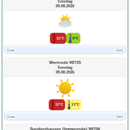
Sonntag
09.08.2026
32°C
8°C
0 mm
61%
Wernrode 99735
Sonntag
09.08.2026
32°C
13°C
0 mm
64%
Sondershausen (Immenrode) 99706