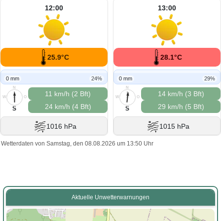
12:00
13:00
25.9°C
28.1°C
0 mm
24%
0 mm
29%
N
N
11 km/h (2 Bft)
14 km/h (3 Bft)
W
O
W
O
24 km/h (4 Bft)
29 km/h (5 Bft)
S
S
S
S
1016 hPa
1015 hPa
Wetterdaten von Samstag, den 08.08.2026 um 13:50 Uhr
Aktuelle Unwetterwarnungen