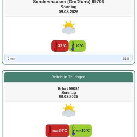
Sondershausen (Großfurra) 99706
Sonntag
09.08.2026
33°C
10°C
0 mm
61%
Beliebt in Thüringen
Erfurt 99084
Sonntag
09.08.2026
34°C
10°C
max
min