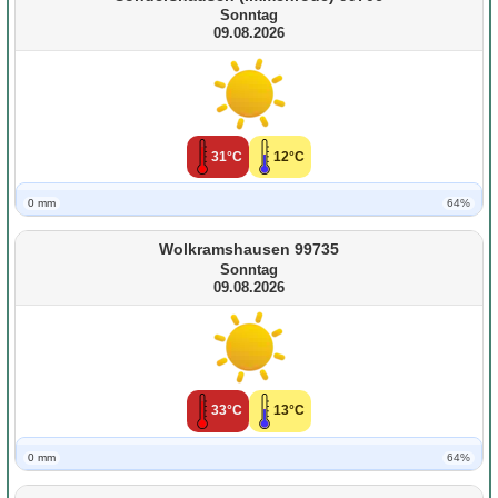
Sonntag
09.08.2026
31°C
12°C
0 mm
64%
Wolkramshausen 99735
Sonntag
09.08.2026
33°C
13°C
0 mm
64%