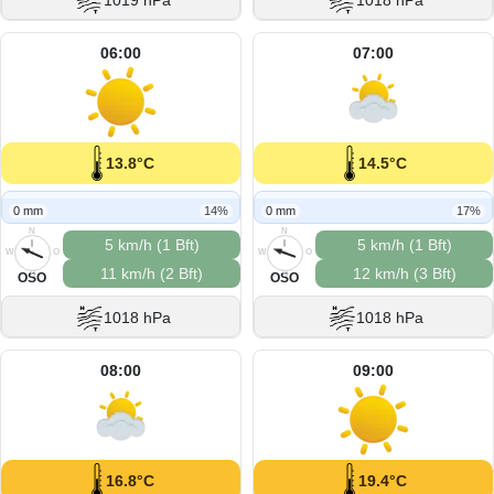
1019 hPa
1018 hPa
06:00
07:00
13.8°C
14.5°C
0 mm
14%
0 mm
17%
N
N
5 km/h (1 Bft)
5 km/h (1 Bft)
W
O
W
O
11 km/h (2 Bft)
12 km/h (3 Bft)
S
S
OSO
OSO
1018 hPa
1018 hPa
08:00
09:00
16.8°C
19.4°C