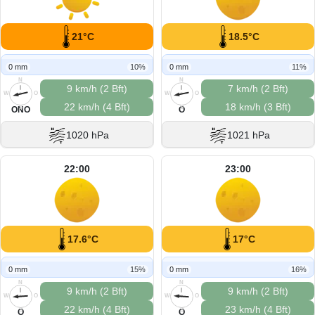
21°C
18.5°C
0 mm
10%
0 mm
11%
N
N
9 km/h (2 Bft)
7 km/h (2 Bft)
W
O
W
O
22 km/h (4 Bft)
18 km/h (3 Bft)
S
S
ONO
O
1020 hPa
1021 hPa
22:00
23:00
17.6°C
17°C
0 mm
15%
0 mm
16%
N
N
9 km/h (2 Bft)
9 km/h (2 Bft)
W
O
W
O
22 km/h (4 Bft)
23 km/h (4 Bft)
S
S
O
O