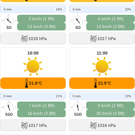
0 mm
18%
0 mm
20%
N
N
3 km/h (1 Bft)
4 km/h (1 Bft)
W
O
W
O
12 km/h (3 Bft)
13 km/h (3 Bft)
S
S
SO
SO
1018 hPa
1017 hPa
10:00
11:00
21.8°C
23.9°C
0 mm
21%
0 mm
22%
N
N
7 km/h (2 Bft)
9 km/h (2 Bft)
W
O
W
O
16 km/h (3 Bft)
20 km/h (4 Bft)
S
S
SSO
SSO
1017 hPa
1016 hPa