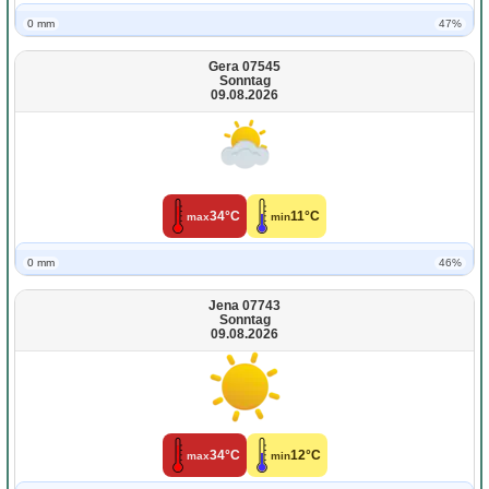
0 mm
47%
Gera 07545
Sonntag
09.08.2026
34°C
11°C
max
min
0 mm
46%
Jena 07743
Sonntag
09.08.2026
34°C
12°C
max
min