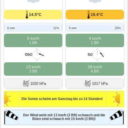
14.5°C
19.4°C
0 mm
11%
0 mm
20%
5 km/h
4 km/h
1 Bft
1 Bft
N
N
OSO
SO
W
O
W
O
S
S
13 km/h
28 km/h
3 Bft
4 Bft
1020 hPa
1017 hPa
Die Sonne scheint am Samstag bis zu 14 Stunden!
Der Wind weht mit 13 km/h (3 Bft) schwach und die
Böen sind schwach mit 15 km/h (3 Bft)!