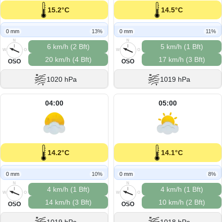
15.2°C
14.5°C
0 mm
13%
0 mm
11%
N
N
6 km/h (2 Bft)
5 km/h (1 Bft)
W
O
W
O
20 km/h (4 Bft)
17 km/h (3 Bft)
S
S
OSO
OSO
1020 hPa
1019 hPa
04:00
05:00
14.2°C
14.1°C
0 mm
10%
0 mm
8%
N
N
4 km/h (1 Bft)
4 km/h (1 Bft)
W
O
W
O
14 km/h (3 Bft)
10 km/h (2 Bft)
S
S
OSO
OSO