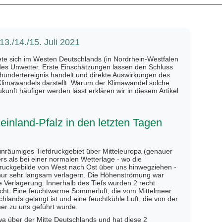
3./14./15. Juli 2021
nete sich im Westen Deutschlands (in Nordrhein-Westfalen
des Unwetter. Erste Einschätzungen lassen den Schluss
rhundertereignis handelt und direkte Auswirkungen des
limawandels darstellt. Warum der Klimawandel solche
unft häufiger werden lässt erklären wir in diesem Artikel
inland-Pfalz in den letzten Tagen
leinräumiges Tiefdruckgebiet über Mitteleuropa (genauer
rs als bei einer normalen Wetterlage - wo die
ruckgebilde von West nach Ost über uns hinwegziehen -
 nur sehr langsam verlagern. Die Höhenströmung war
e Verlagerung. Innerhalb des Tiefs wurden 2 recht
cht: Eine feuchtwarme Sommerluft, die vom Mittelmeer
lands gelangt ist und eine feuchtkühle Luft, die von der
her zu uns geführt wurde.
wa über der Mitte Deutschlands und hat diese 2