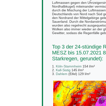
Luftmassen gegen den Uhrzeigersinn
Nordhalbkugel) miteinander vermisch
durch die Mischung der Luftmasse
Deutschlands von Nord nach Süd ge
den Nordrand der Mittelgebirge gele
Sauerland. Durch die Nordanströmu
wurden also regelrecht ausgequetsc
Wolken also immer wieder an der gle
Gewitter, sodass die Regenfälle geb
Top 3 der 24-stündige
MESZ bis 15.07.2021 8
Starkregen, gerundet):
1.
Köln-Stammheim
154 l/m²
2.
Kall-Sistig
145 l/m²
3.
Dahlem
(Eifel) 129 l/m²