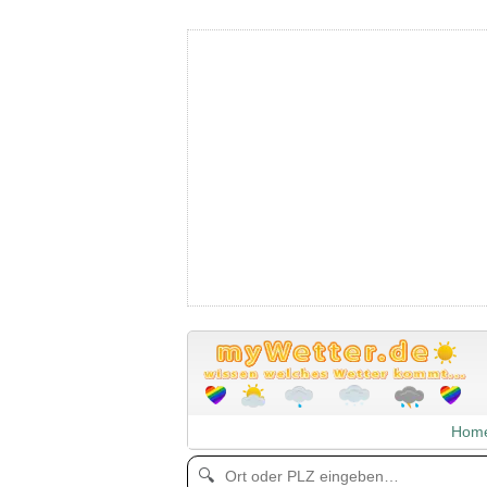
Hom
🔍