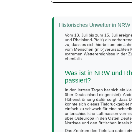
Historisches Unwetter in NRW 1
Vom 13. Juli bis zum 15. Juli ereig
und Rheinland-Pfalz) ein verherren
zu, dass es sich hierbei um ein Jah
vom Menschen (mit-)verursachten K
extremen Wetterereignisse in der Zuk
ebenfalls.
Was ist in NRW und Rhe
passiert?
In den letzten Tagen hat sich ein k
über Deutschland eingenistet). Ande
Höhenströmung dafür sorgt, dass D
konnte sich dieses Tiefdruckgebiet
einfach zu schwach für eine schnell
unterschiedliche Luftmassen vermis
über Osteuropa in den Osten Deutsch
Nordsee und den Britischen Inseln 
Das Zentrum des Tiefs lag dabei et