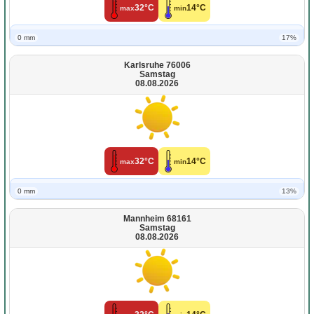
32°C
14°C
max
min
0 mm
17%
Karlsruhe 76006
Samstag
08.08.2026
32°C
14°C
max
min
0 mm
13%
Mannheim 68161
Samstag
08.08.2026