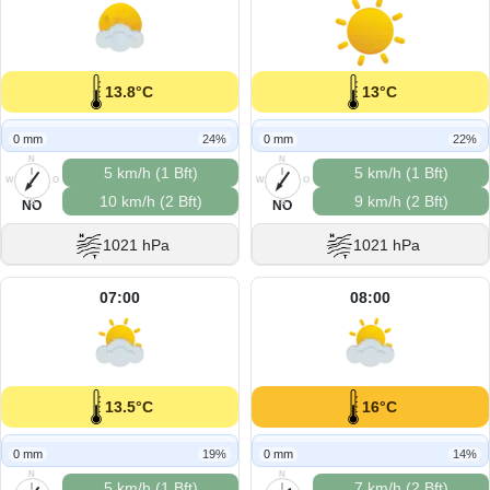
13.8°C
13°C
0 mm
24%
0 mm
22%
N
N
5 km/h (1 Bft)
5 km/h (1 Bft)
W
O
W
O
10 km/h (2 Bft)
9 km/h (2 Bft)
S
S
NO
NO
1021 hPa
1021 hPa
07:00
08:00
13.5°C
16°C
0 mm
19%
0 mm
14%
N
N
5 km/h (1 Bft)
7 km/h (2 Bft)