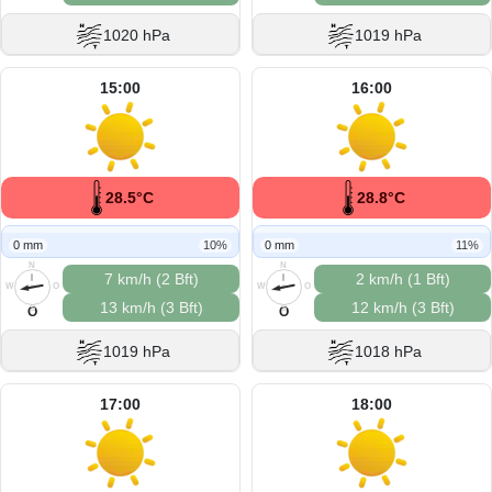
1020 hPa
1019 hPa
15:00
16:00
28.5°C
28.8°C
0 mm
10%
0 mm
11%
N
N
7 km/h (2 Bft)
2 km/h (1 Bft)
W
O
W
O
13 km/h (3 Bft)
12 km/h (3 Bft)
S
S
O
O
1019 hPa
1018 hPa
17:00
18:00