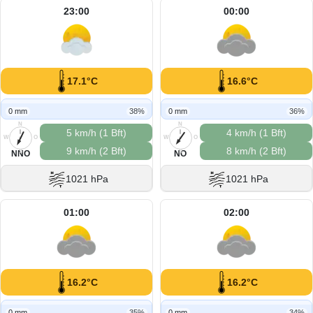
23:00
00:00
17.1°C
16.6°C
0 mm
38%
0 mm
36%
N
N
5 km/h (1 Bft)
4 km/h (1 Bft)
W
O
W
O
9 km/h (2 Bft)
8 km/h (2 Bft)
S
S
NNO
NO
1021 hPa
1021 hPa
01:00
02:00
16.2°C
16.2°C
0 mm
35%
0 mm
34%