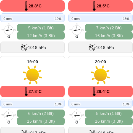
28.8°C
28.5°C
0 mm
12%
0 mm
13%
N
N
5 km/h (1 Bft)
7 km/h (2 Bft)
W
O
W
O
12 km/h (3 Bft)
16 km/h (3 Bft)
S
S
O
O
1018 hPa
1018 hPa
19:00
20:00
27.8°C
26.4°C
0 mm
15%
0 mm
15%
N
N
6 km/h (2 Bft)
5 km/h (1 Bft)
W
O
W
O
15 km/h (3 Bft)
16 km/h (3 Bft)
S
S
O
O