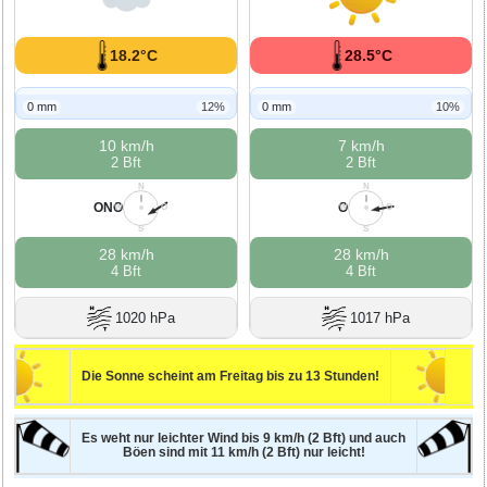
18.2°C
28.5°C
0 mm
12%
0 mm
10%
10 km/h
7 km/h
2 Bft
2 Bft
N
N
ONO
O
W
O
W
O
S
S
28 km/h
28 km/h
4 Bft
4 Bft
1020 hPa
1017 hPa
Die Sonne scheint am Freitag bis zu 13 Stunden!
Es weht nur leichter Wind bis 9 km/h (2 Bft) und auch
Böen sind mit 11 km/h (2 Bft) nur leicht!