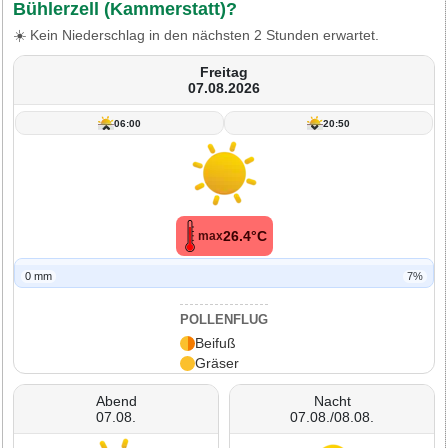
Bühlerzell (Kammerstatt)?
☀️ Kein Niederschlag in den nächsten 2 Stunden erwartet.
Freitag
07.08.2026
06:00
20:50
26.4°C
max
0 mm
7%
POLLENFLUG
Beifuß
Gräser
Abend
Nacht
07.08.
07.08./08.08.