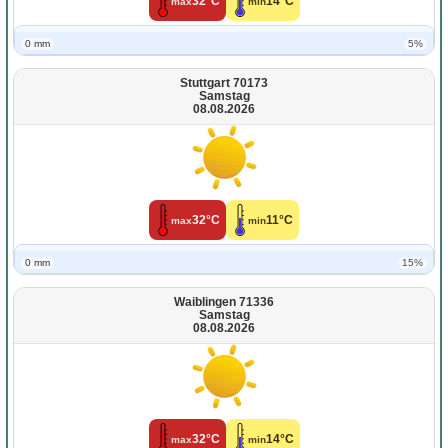
32°C
14°C
max
min
0 mm
5%
Stuttgart 70173
Samstag
08.08.2026
32°C
11°C
max
min
0 mm
15%
Waiblingen 71336
Samstag
08.08.2026
32°C
14°C
max
min