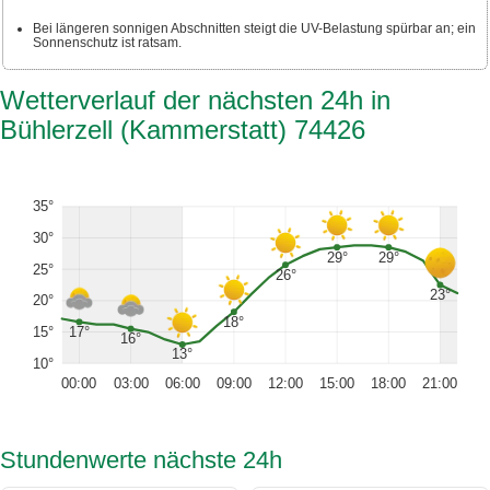
Bei längeren sonnigen Abschnitten steigt die UV-Belastung spürbar an; ein
Sonnenschutz ist ratsam.
Wetterverlauf der nächsten 24h in
Bühlerzell (Kammerstatt) 74426
35°
30°
29°
29°
25°
26°
23°
20°
18°
17°
15°
16°
13°
10°
00:00
03:00
06:00
09:00
12:00
15:00
18:00
21:00
Stundenwerte nächste 24h