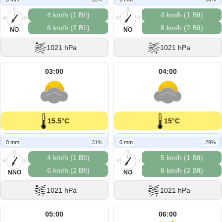
N
N
4 km/h (1 Bft)
4 km/h (1 Bft)
W
O
W
O
6 km/h (2 Bft)
8 km/h (2 Bft)
S
S
NO
NO
1021 hPa
1021 hPa
03:00
04:00
15.5°C
15°C
0 mm
31%
0 mm
29%
N
N
4 km/h (1 Bft)
5 km/h (1 Bft)
W
O
W
O
6 km/h (2 Bft)
8 km/h (2 Bft)
S
S
NNO
NO
1021 hPa
1021 hPa
05:00
06:00