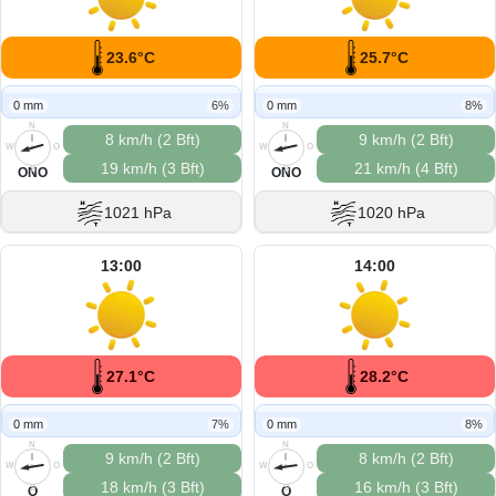
23.6°C
25.7°C
0 mm
6%
0 mm
8%
N
N
8 km/h (2 Bft)
9 km/h (2 Bft)
W
O
W
O
19 km/h (3 Bft)
21 km/h (4 Bft)
S
S
ONO
ONO
1021 hPa
1020 hPa
13:00
14:00
27.1°C
28.2°C
0 mm
7%
0 mm
8%
N
N
9 km/h (2 Bft)
8 km/h (2 Bft)
W
O
W
O
18 km/h (3 Bft)
16 km/h (3 Bft)
S
S
O
O