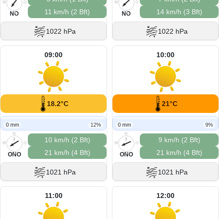
W
O
W
O
11 km/h (2 Bft)
14 km/h (3 Bft)
S
S
NO
NO
1022 hPa
1022 hPa
09:00
10:00
18.2°C
21°C
0 mm
12%
0 mm
9%
N
N
10 km/h (2 Bft)
9 km/h (2 Bft)
W
O
W
O
21 km/h (4 Bft)
21 km/h (4 Bft)
S
S
ONO
ONO
1021 hPa
1021 hPa
11:00
12:00