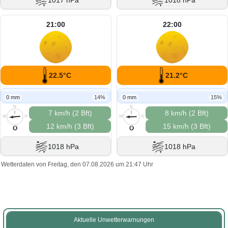
1017 hPa
1018 hPa
21:00
22:00
22.5°C
21.2°C
0 mm
14%
0 mm
15%
N
N
7 km/h (2 Bft)
8 km/h (2 Bft)
W
O
W
O
12 km/h (3 Bft)
15 km/h (3 Bft)
S
S
O
O
1018 hPa
1018 hPa
Wetterdaten von Freitag, den 07.08.2026 um 21:47 Uhr
Aktuelle Unwetterwarnungen