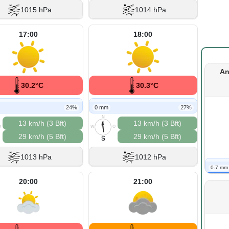
1015 hPa
1014 hPa
17:00
18:00
An
30.2°C
30.3°C
24%
0 mm
27%
N
13 km/h (3 Bft)
13 km/h (3 Bft)
O
W
O
29 km/h (5 Bft)
29 km/h (5 Bft)
S
S
1013 hPa
1012 hPa
0.7 mm
20:00
21:00