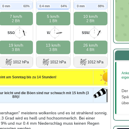
0 mm
60%
0.4 mm
64%
0 mm
88%
7 km/h
5 km/h
10 km/h
2 Bft
1 Bft
2 Bft
N
N
N
SSO
W
SSW
W
O
W
O
W
O
S
S
S
19 km/h
13 km/h
26 km/h
3 Bft
3 Bft
4 Bft
1012 hPa
1012 hPa
1012 hPa
Anke
int am Sonntag bis zu 14 Stunden!
eige
Der
nur leicht und die Böen sind nur schwach mit 15 km/h (3
Spät
Bft)!
über
ershagen" meistens wolkenlos und es ist strahlend sonnig.
0.3 Grad wird es heiß und hochsommerlich. Bei einer
on 9% und nur 0.4 mm Niederschlag muss keinen Regen
erwarten werden.