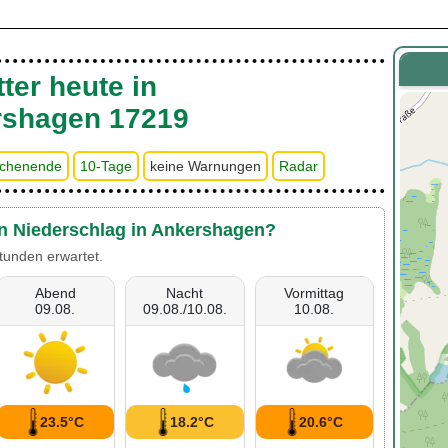
ter heute in
rshagen 17219
chenende
10-Tage
keine Warnungen
Radar
en Niederschlag in Ankershagen?
tunden erwartet.
Abend
Nacht
Vormittag
09.08.
09.08./10.08.
10.08.
23.5°C
18.2°C
20.6°C