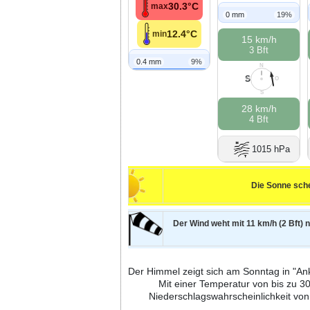
30.3°C
max
0 mm
19%
12.4°C
min
15 km/h
3 Bft
0.4 mm
9%
N
S
W
O
S
28 km/h
4 Bft
1015 hPa
Die Sonne sche
Der Wind weht mit 11 km/h (2 Bft) 
Der Himmel zeigt sich am Sonntag in "Ank
Mit einer Temperatur von bis zu 3
Niederschlagswahrscheinlichkeit v