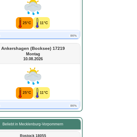
25°C
11°C
86%
Ankershagen (Bocksee) 17219
Montag
10.08.2026
25°C
11°C
86%
Beliebt in Mecklenburg-Vorpommern
Rostock 18055