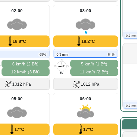
02:00
03:00
0.7 mm
18.8°C
18.2°C
65%
0.3 mm
64%
N
6 km/h (2 Bft)
5 km/h (1 Bft)
O
W
O
12 km/h (3 Bft)
11 km/h (2 Bft)
S
W
1012 hPa
1012 hPa
05:00
06:00
0.7 mm
17°C
17°C