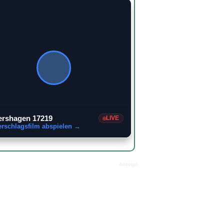
ershagen 17219
LIVE
erschlagsfilm abspielen →
Anzeige