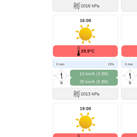
1016 hPa
16:00
29.9°C
0 mm
19%
0 mm
N
N
14 km/h (3 Bft)
W
O
W
30 km/h (5 Bft)
S
S
S
S
1013 hPa
19:00