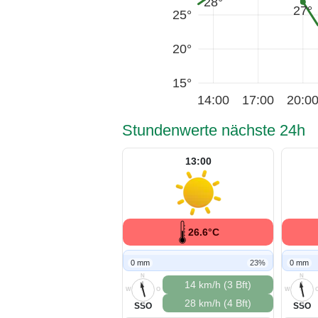
28°
27°
25°
20°
15°
14:00
17:00
20:0
Stundenwerte nächste 24h
13:00
26.6°C
0 mm
23%
0 mm
N
N
14 km/h (3 Bft)
W
O
W
28 km/h (4 Bft)
S
S
SSO
SSO