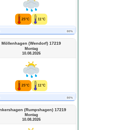
25°C
11°C
86%
Möllenhagen (Wendorf) 17219
Montag
10.08.2026
25°C
11°C
86%
nkershagen (Rumpshagen) 17219
Montag
10.08.2026