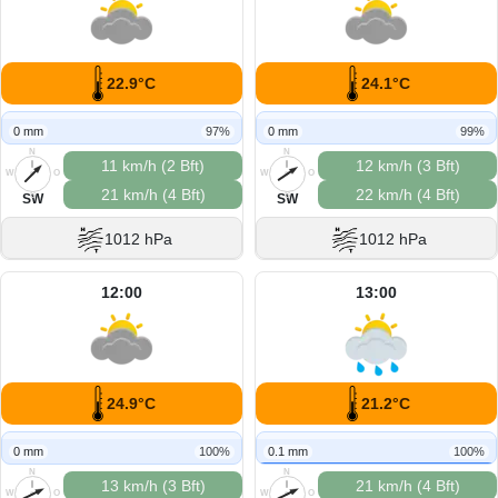
22.9°C
24.1°C
0 mm
97%
0 mm
99%
N
N
11 km/h (2 Bft)
12 km/h (3 Bft)
W
O
W
O
21 km/h (4 Bft)
22 km/h (4 Bft)
S
S
SW
SW
1012 hPa
1012 hPa
12:00
13:00
24.9°C
21.2°C
0 mm
100%
0.1 mm
100%
N
N
13 km/h (3 Bft)
21 km/h (4 Bft)
W
O
W
O