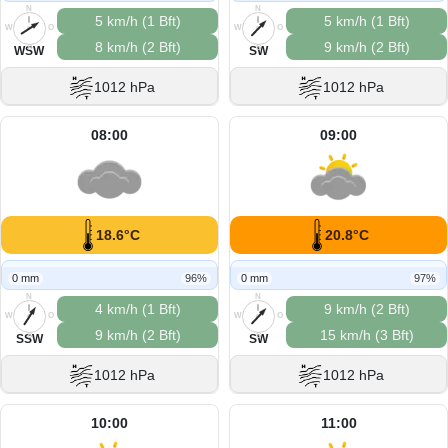
N
N
5 km/h (1 Bft)
5 km/h (1 Bft)
W
O
W
O
8 km/h (2 Bft)
9 km/h (2 Bft)
S
S
WSW
SW
1012 hPa
1012 hPa
08:00
09:00
18.6°C
20.8°C
0 mm
96%
0 mm
97%
N
N
4 km/h (1 Bft)
9 km/h (2 Bft)
W
O
W
O
9 km/h (2 Bft)
15 km/h (3 Bft)
S
S
SSW
SW
1012 hPa
1012 hPa
10:00
11:00