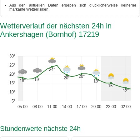
Aus den aktuellen Daten ergeben sich glücklicherweise keinerlei
markante Wetterrisiken.
Wetterverlauf der nächsten 24h in
Ankershagen (Bornhof) 17219
30°
25°
24°
20°
20°
20°
19°
18°
18°
15°
15°
12°
10°
5°
05:00
08:00
11:00
14:00
17:00
20:00
23:00
02:00
Stundenwerte nächste 24h