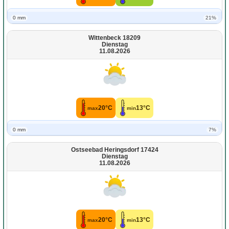
0 mm
21%
Wittenbeck 18209
Dienstag
11.08.2026
20°C
13°C
max
min
0 mm
7%
Ostseebad Heringsdorf 17424
Dienstag
11.08.2026
20°C
13°C
max
min