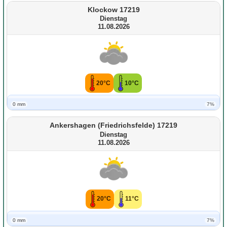
Klockow 17219
Dienstag
11.08.2026
20°C
10°C
0 mm
7%
Ankershagen (Friedrichsfelde) 17219
Dienstag
11.08.2026
20°C
11°C
0 mm
7%