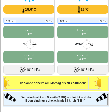
18.6°C
16°C
1.3 mm
99%
0.9 mm
33%
6 km/h
10 km/h
2 Bft
2 Bft
N
N
W
WNW
W
O
W
O
S
S
33 km/h
28 km/h
5 Bft
4 Bft
1012 hPa
1016 hPa
Die Sonne scheint am Montag bis zu 4 Stunden!
Der Wind weht mit 9 km/h (2 Bft) nur leicht und die
Böen sind nur schwach mit 13 km/h (3 Bft)!