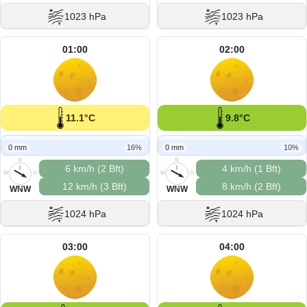
1023 hPa
1023 hPa
01:00
02:00
11.1°C
9.8°C
0 mm
16%
0 mm
10%
N
N
6 km/h (2 Bft)
4 km/h (1 Bft)
W
O
W
O
12 km/h (3 Bft)
8 km/h (2 Bft)
S
S
WNW
WNW
1024 hPa
1024 hPa
03:00
04:00