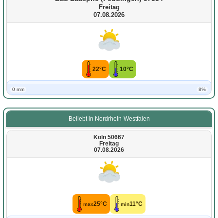
Freitag
07.08.2026
22°C
10°C
0 mm
8%
Beliebt in Nordrhein-Westfalen
Köln 50667
Freitag
07.08.2026
25°C
11°C
max
min