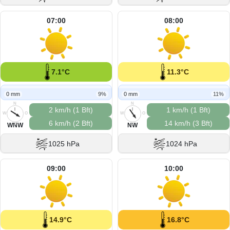
07:00
08:00
7.1°C
11.3°C
0 mm
9%
0 mm
11%
N
N
2 km/h (1 Bft)
1 km/h (1 Bft)
W
O
W
O
6 km/h (2 Bft)
14 km/h (3 Bft)
S
S
WNW
NW
1025 hPa
1024 hPa
09:00
10:00
14.9°C
16.8°C