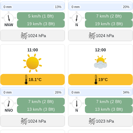
0 mm
13%
0 mm
20%
N
N
5 km/h (1 Bft)
7 km/h (2 Bft)
W
O
W
O
19 km/h (3 Bft)
19 km/h (3 Bft)
S
S
NNW
N
1024 hPa
1024 hPa
11:00
12:00
18.1°C
19°C
0 mm
26%
0 mm
34%
N
N
7 km/h (2 Bft)
7 km/h (2 Bft)
W
O
W
O
13 km/h (3 Bft)
13 km/h (3 Bft)
S
S
NNO
N
1024 hPa
1023 hPa