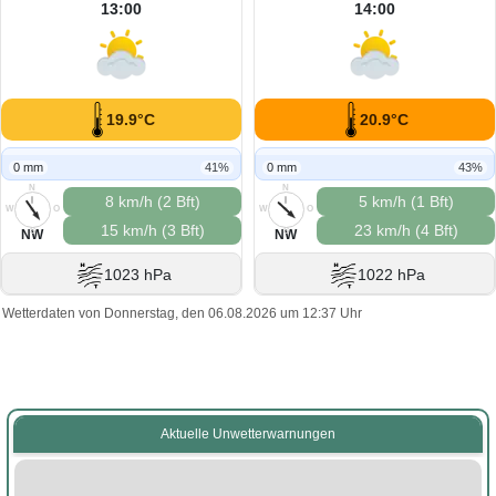
13:00
14:00
19.9°C
20.9°C
0 mm
41%
0 mm
43%
N
N
8 km/h (2 Bft)
5 km/h (1 Bft)
W
O
W
O
15 km/h (3 Bft)
23 km/h (4 Bft)
S
S
NW
NW
1023 hPa
1022 hPa
Wetterdaten von Donnerstag, den 06.08.2026 um 12:37 Uhr
Aktuelle Unwetterwarnungen