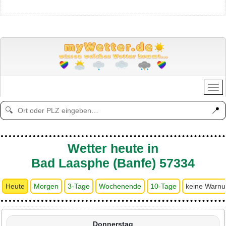
📍
🔍
Wetter heute in
Bad Laasphe (Banfe) 57334
Heute
Morgen
3-Tage
Wochenende
10-Tage
keine Warn
Donnerstag