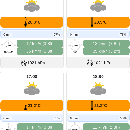
20.3°C
20.9°C
0 mm
77%
0 mm
75%
N
N
17 km/h (3 Bft)
13 km/h (3 Bft)
W
O
W
O
35 km/h (5 Bft)
35 km/h (5 Bft)
S
S
WSW
W
1021 hPa
1021 hPa
17:00
18:00
21.2°C
21.2°C
0 mm
65%
0 mm
59%
N
N
14 km/h (3 Bft)
11 km/h (2 Bft)
W
O
W
O