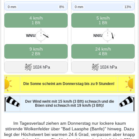
0 mm
8%
0 mm
13%
4 km/h
5 km/h
1 Bft
1 Bft
N
N
WNW
NNW
W
O
W
O
S
S
9 km/h
24 km/h
2 Bft
4 Bft
1024 hPa
1024 hPa
Die Sonne scheint am Donnerstag bis zu 9 Stunden!
Der Wind weht mit 15 km/h (3 Bft) schwach und die
Böen sind schwach mit 19 km/h (3 Bft)!
Im Tagesverlauf ziehen am Donnerstag nur lockere kaum
störende Wolkenfelder über "Bad Laasphe (Banfe)" hinweg. Dazu
liegt der Höchstwert bei warmen 24.6 Grad, verpassen aber knapp