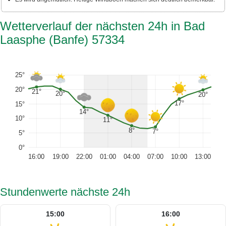
Wetterverlauf der nächsten 24h in Bad
Laasphe (Banfe) 57334
25°
20°
21°
20°
20°
17°
15°
14°
10°
11°
8°
7°
5°
0°
16:00
19:00
22:00
01:00
04:00
07:00
10:00
13:00
Stundenwerte nächste 24h
15:00
16:00