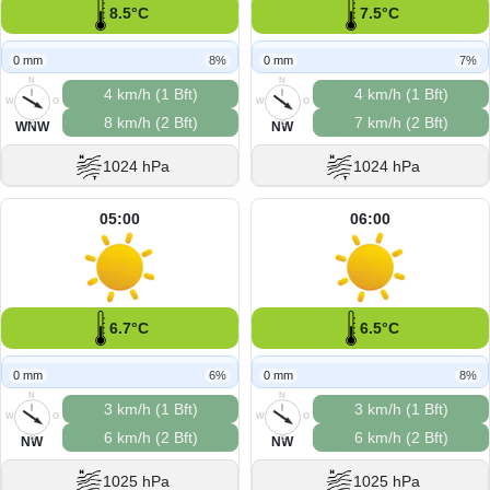
8.5°C
7.5°C
0 mm
8%
0 mm
7%
N
N
4 km/h (1 Bft)
4 km/h (1 Bft)
W
O
W
O
8 km/h (2 Bft)
7 km/h (2 Bft)
S
S
WNW
NW
1024 hPa
1024 hPa
05:00
06:00
6.7°C
6.5°C
0 mm
6%
0 mm
8%
N
N
3 km/h (1 Bft)
3 km/h (1 Bft)
W
O
W
O
6 km/h (2 Bft)
6 km/h (2 Bft)
S
S
NW
NW
1025 hPa
1025 hPa