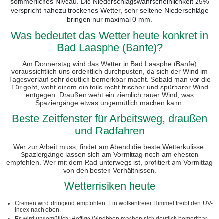
sommerliches Niveau. Die Niederschlagswahrscheinlichkeit 25%
verspricht nahezu trockenes Wetter, sehr seltene Niederschläge
bringen nur maximal 0 mm.
Was bedeutet das Wetter heute konkret in
Bad Laasphe (Banfe)?
Am Donnerstag wird das Wetter in Bad Laasphe (Banfe)
voraussichtlich uns ordentlich durchpusten, da sich der Wind im
Tagesverlauf sehr deutlich bemerkbar macht. Sobald man vor die
Tür geht, weht einem ein teils recht frischer und spürbarer Wind
entgegen. Draußen weht ein ziemlich rauer Wind, was
Spaziergänge etwas ungemütlich machen kann.
Beste Zeitfenster für Arbeitsweg, draußen
und Radfahren
Wer zur Arbeit muss, findet am Abend die beste Wetterkulisse.
Spaziergänge lassen sich am Vormittag noch am ehesten
empfehlen. Wer mit dem Rad unterwegs ist, profitiert am Vormittag
von den besten Verhältnissen.
Wetterrisiken heute
Cremen wird dringend empfohlen: Ein wolkenfreier Himmel treibt den UV-
Index nach oben.
Es wird ungemütlich: Heftige Windböen machen sich deutlich bemerkbar.