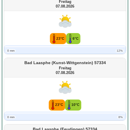
Freitag
07.08.2026
23°C
6°C
0 mm
12%
Bad Laasphe (Kunst-Wittgenstein) 57334
Freitag
07.08.2026
23°C
10°C
0 mm
8%
Bad Laasphe (Feudingen) 57334