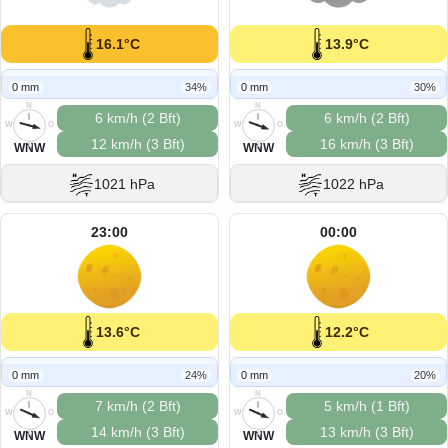
16.1°C
13.9°C
0 mm
34%
0 mm
30%
N
N
6 km/h (2 Bft)
6 km/h (2 Bft)
W
O
W
O
12 km/h (3 Bft)
16 km/h (3 Bft)
S
S
WNW
WNW
1021 hPa
1022 hPa
23:00
00:00
13.6°C
12.2°C
0 mm
24%
0 mm
20%
N
N
7 km/h (2 Bft)
5 km/h (1 Bft)
W
O
W
O
14 km/h (3 Bft)
13 km/h (3 Bft)
S
S
WNW
WNW