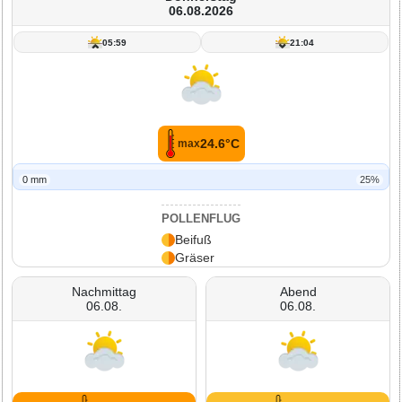
06.08.2026
05:59
21:04
24.6°C
max
0 mm
25%
POLLENFLUG
Beifuß
Gräser
Nachmittag
Abend
06.08.
06.08.