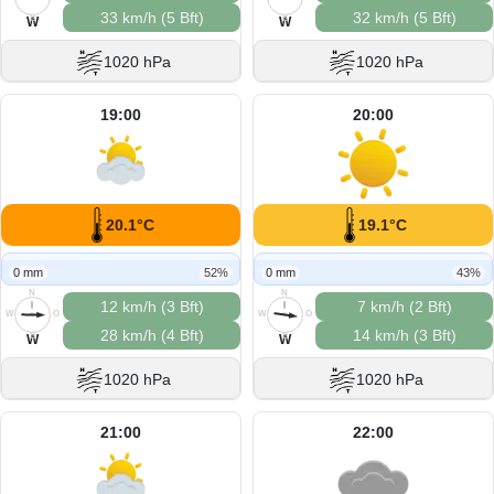
33 km/h (5 Bft)
32 km/h (5 Bft)
S
S
W
W
1020 hPa
1020 hPa
19:00
20:00
20.1°C
19.1°C
0 mm
52%
0 mm
43%
N
N
12 km/h (3 Bft)
7 km/h (2 Bft)
W
O
W
O
28 km/h (4 Bft)
14 km/h (3 Bft)
S
S
W
W
1020 hPa
1020 hPa
21:00
22:00