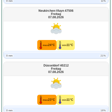
0 mm
11%
Neukirchen-Vluyn 47506
Freitag
07.08.2026
24°C
11°C
max
min
0 mm
21%
Düsseldorf 40212
Freitag
07.08.2026
23°C
11°C
max
min
0 mm
16%