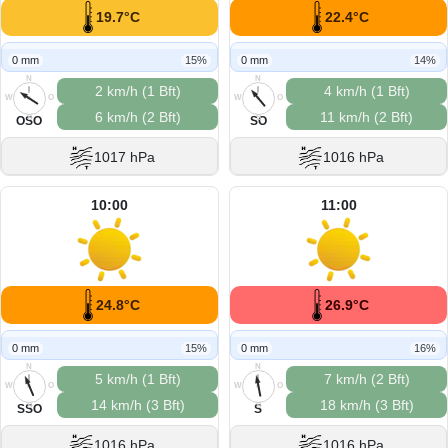
19.7°C
22.4°C
0 mm
15%
0 mm
14%
N
N
2 km/h (1 Bft)
4 km/h (1 Bft)
W
O
W
O
6 km/h (2 Bft)
11 km/h (2 Bft)
S
S
OSO
SO
1017 hPa
1016 hPa
10:00
11:00
24.8°C
26.9°C
0 mm
15%
0 mm
16%
N
N
5 km/h (1 Bft)
7 km/h (2 Bft)
W
O
W
O
14 km/h (3 Bft)
18 km/h (3 Bft)
S
S
SSO
S
1016 hPa
1016 hPa