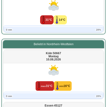
31°C
14°C
0 mm
28%
Beliebt in Nordrhein-Westfalen
Köln 50667
Montag
10.08.2026
31°C
16°C
max
min
0 mm
28%
Essen 45127