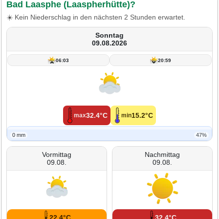
Bad Laasphe (Laaspherhütte)?
☀️ Kein Niederschlag in den nächsten 2 Stunden erwartet.
Sonntag
09.08.2026
06:03
20:59
32.4°C
15.2°C
max
min
0 mm
47%
Vormittag
Nachmittag
09.08.
09.08.
22.4°C
32.4°C