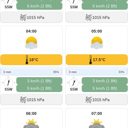
W
O
W
O
6 km/h (2 Bft)
6 km/h (2 Bft)
S
S
SSW
SSW
1015 hPa
1015 hPa
04:00
05:00
18°C
17.5°C
0 mm
35%
0 mm
33%
N
N
3 km/h (1 Bft)
3 km/h (1 Bft)
W
O
W
O
5 km/h (1 Bft)
5 km/h (1 Bft)
S
S
SSW
SSW
1015 hPa
1015 hPa
06:00
07:00