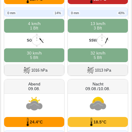
0 mm
14%
0 mm
40%
4 km/h
13 km/h
1 Bft
3 Bft
N
N
SO
SSW
W
O
W
O
S
S
30 km/h
32 km/h
5 Bft
5 Bft
1016 hPa
1013 hPa
Abend
Nacht
09.08.
09.08./10.08.
24.4°C
18.5°C