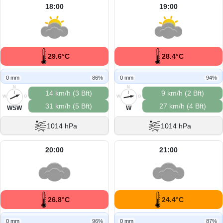
18:00
19:00
29.6°C
28.4°C
0 mm
86%
0 mm
94%
N
N
14 km/h (3 Bft)
9 km/h (2 Bft)
W
O
W
O
31 km/h (5 Bft)
27 km/h (4 Bft)
S
S
WSW
W
1014 hPa
1014 hPa
20:00
21:00
26.8°C
24.4°C
0 mm
96%
0 mm
87%