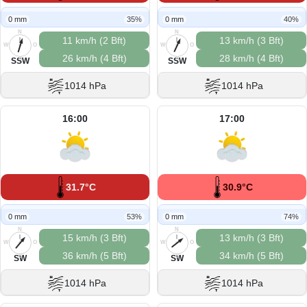
0 mm
35%
0 mm
40%
N
N
11 km/h (2 Bft)
13 km/h (3 Bft)
W
O
W
O
26 km/h (4 Bft)
28 km/h (4 Bft)
S
S
SSW
SSW
1014 hPa
1014 hPa
16:00
17:00
31.7°C
30.9°C
0 mm
53%
0 mm
74%
N
N
15 km/h (3 Bft)
13 km/h (3 Bft)
W
O
W
O
36 km/h (5 Bft)
34 km/h (5 Bft)
S
S
SW
SW
1014 hPa
1014 hPa