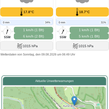
17.8°C
18.7°C
0 mm
34%
0 mm
31%
N
N
1 km/h (1 Bft)
1 km/h (1 Bft)
W
O
W
O
6 km/h (2 Bft)
5 km/h (1 Bft)
S
S
SSW
SSW
1015 hPa
1015 hPa
Wetterdaten von Sonntag, den 09.08.2026 um 06:49 Uhr
Aktuelle Unwetterwarnungen