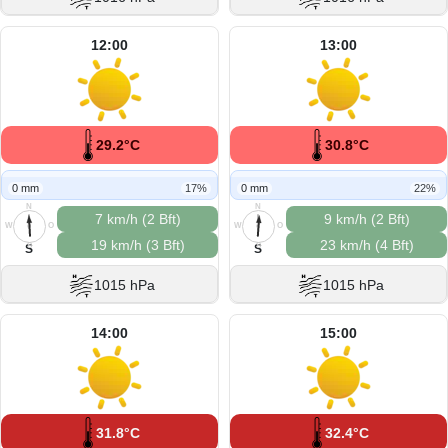
12:00
13:00
29.2°C
30.8°C
0 mm
17%
0 mm
22%
N
N
7 km/h (2 Bft)
9 km/h (2 Bft)
W
O
W
O
19 km/h (3 Bft)
23 km/h (4 Bft)
S
S
S
S
1015 hPa
1015 hPa
14:00
15:00
31.8°C
32.4°C