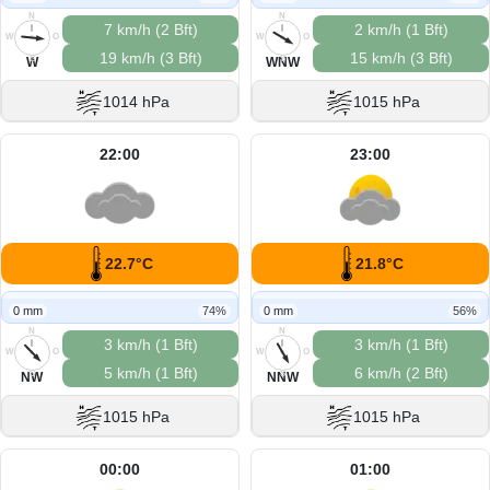
N
N
7 km/h (2 Bft)
2 km/h (1 Bft)
W
O
W
O
19 km/h (3 Bft)
15 km/h (3 Bft)
S
S
W
WNW
1014 hPa
1015 hPa
22:00
23:00
22.7°C
21.8°C
0 mm
74%
0 mm
56%
N
N
3 km/h (1 Bft)
3 km/h (1 Bft)
W
O
W
O
5 km/h (1 Bft)
6 km/h (2 Bft)
S
S
NW
NNW
1015 hPa
1015 hPa
00:00
01:00