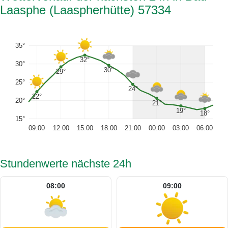
Laasphe (Laaspherhütte) 57334
35°
32°
30°
30°
29°
25°
24°
22°
20°
21°
19°
18°
15°
09:00
12:00
15:00
18:00
21:00
00:00
03:00
06:00
Stundenwerte nächste 24h
08:00
09:00