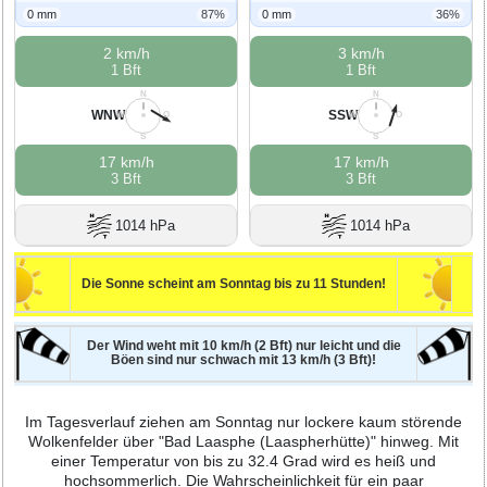
0 mm
87%
0 mm
36%
2 km/h
3 km/h
1 Bft
1 Bft
N
N
WNW
SSW
W
O
W
O
S
S
17 km/h
17 km/h
3 Bft
3 Bft
1014 hPa
1014 hPa
Die Sonne scheint am Sonntag bis zu 11 Stunden!
Der Wind weht mit 10 km/h (2 Bft) nur leicht und die
Böen sind nur schwach mit 13 km/h (3 Bft)!
Im Tagesverlauf ziehen am Sonntag nur lockere kaum störende
Wolkenfelder über "Bad Laasphe (Laaspherhütte)" hinweg. Mit
einer Temperatur von bis zu 32.4 Grad wird es heiß und
hochsommerlich. Die Wahrscheinlichkeit für ein paar